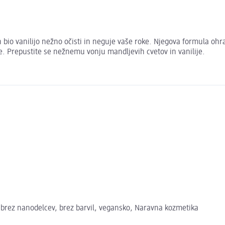
 bio vanilijo nežno očisti in neguje vaše roke. Njegova formula ohra
že. Prepustite se nežnemu vonju mandljevih cvetov in vanilije.
, brez nanodelcev, brez barvil, vegansko, Naravna kozmetika