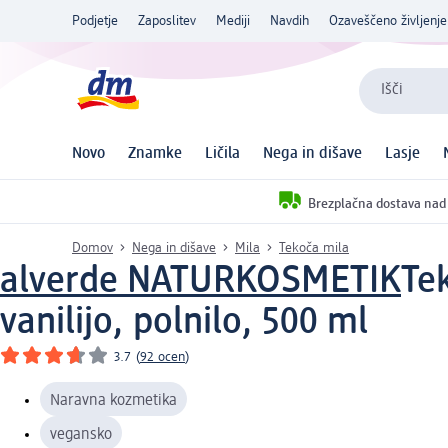
Podjetje
Zaposlitev
Mediji
Navdih
Ozaveščeno življenje
Išči
Novo
Znamke
Ličila
Nega in dišave
Lasje
Brezplačna dostava nad
Domov
Nega in dišave
Mila
Tekoča mila
alverde NATURKOSMETIK
Tek
vanilijo, polnilo, 500 ml
3.7
(
92 ocen
)
Naravna kozmetika
vegansko