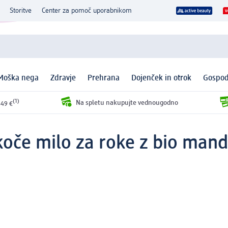
Storitve
Center za pomoč uporabnikom
Moška nega
Zdravje
Prehrana
Dojenček in otrok
Gospod
(1)
Na spletu nakupujte vednougodno
 49 €
oče milo za roke z bio mandl