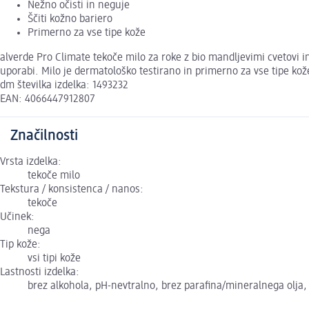
Nežno očisti in neguje
Ščiti kožno bariero
Primerno za vse tipe kože
alverde Pro Climate tekoče milo za roke z bio mandljevimi cvetovi in
uporabi. Milo je dermatološko testirano in primerno za vse tipe ko
dm številka izdelka: 1493232
EAN: 4066447912807
Značilnosti
Vrsta izdelka:
tekoče milo
Tekstura / konsistenca / nanos:
tekoče
Učinek:
nega
Tip kože:
vsi tipi kože
Lastnosti izdelka:
brez alkohola, pH-nevtralno, brez parafina/mineralnega olja