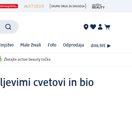
injstvo
Male živali
Foto
Odprodaja
dmLIVE ▶
Zbirajte active beauty točke
jevimi cvetovi in bio