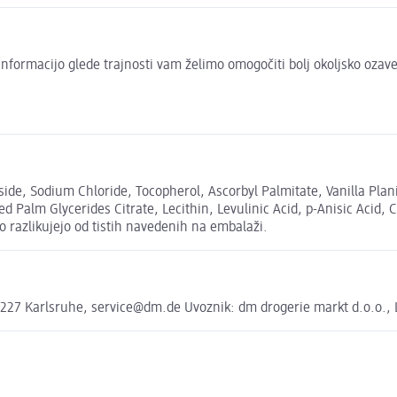
to informacijo glede trajnosti vam želimo omogočiti bolj okoljsko oza
de, Sodium Chloride, Tocopherol, Ascorbyl Palmitate, Vanilla Planif
Palm Glycerides Citrate, Lecithin, Levulinic Acid, p-Anisic Acid, Cit
o razlikujejo od tistih navedenih na embalaži.
227 Karlsruhe, service@dm.de Uvoznik: dm drogerie markt d.o.o., L