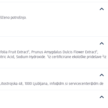
veščeno potrošnjo.
olia Fruit Extract¹, Prunus Amygdalus Dulcis Flower Extract¹,
ric Acid, Sodium Hydroxide. ¹iz certificirane ekološke pridelave ²iz
itostrojska 48, 1000 Ljubljana, info@dm.si servicecenter@dm.de