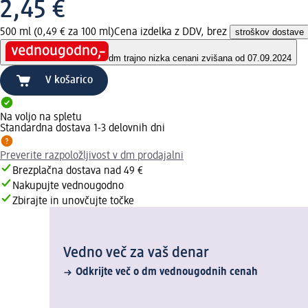
2,45 €
500 ml (0,49 € za 100 ml)
Cena izdelka z DDV, brez
stroškov dostave
dm trajno nizka cena
ni zvišana od 07.09.2024
V košarico
Na voljo na spletu
Standardna dostava 1-3 delovnih dni
Preverite razpoložljivost v dm prodajalni
Brezplačna dostava nad 49 €
Nakupujte vednougodno
Zbirajte in unovčujte točke
Vedno več za vaš denar
Odkrijte več o dm vednougodnih cenah