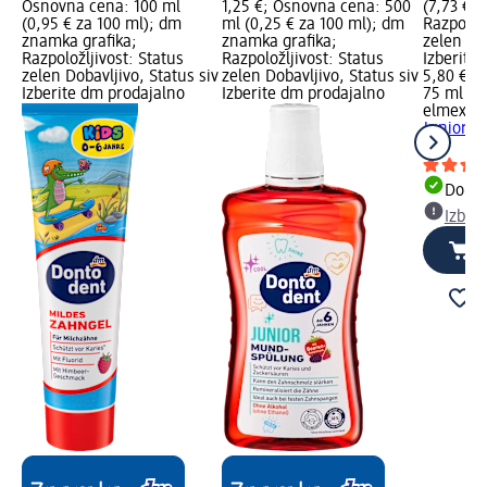
Osnovna cena: 100 ml
1,25 €; Osnovna cena: 500
(7,73 € z
(0,95 € za 100 ml); dm
ml (0,25 € za 100 ml); dm
Razpoložl
znamka grafika;
znamka grafika;
zelen Dob
Razpoložljivost: Status
Razpoložljivost: Status
Izberite
zelen Dobavljivo, Status siv
zelen Dobavljivo, Status siv
5,80 €
Izberite dm prodajalno
Izberite dm prodajalno
75 ml (7,
elmex
Ot
Junior od
ml
Dobav
Izber