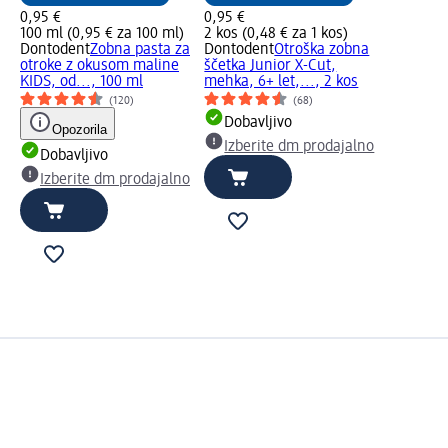
0,95 €
0,95 €
100 ml (0,95 € za 100 ml)
2 kos (0,48 € za 1 kos)
Dontodent
Zobna pasta za
Dontodent
Otroška zobna
otroke z okusom maline
ščetka Junior X-Cut,
KIDS, od..., 100 ml
mehka, 6+ let,..., 2 kos
(120)
(68)
Dobavljivo
Opozorila
Izberite dm prodajalno
Dobavljivo
Izberite dm prodajalno