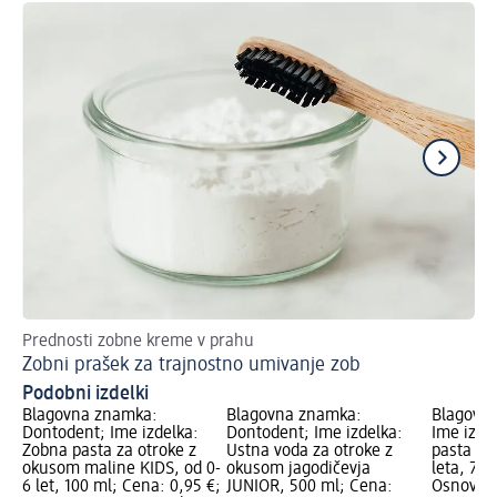
Prednosti zobne kreme v prahu
Pre
Zobni prašek za trajnostno umivanje zob
Ka
Podobni izdelki
Blagovna znamka:
Blagovna znamka:
Blagovn
Dontodent; Ime izdelka:
Dontodent; Ime izdelka:
Ime izde
Zobna pasta za otroke z
Ustna voda za otroke z
pasta Jun
okusom maline KIDS, od 0-
okusom jagodičevja
leta, 75 
6 let, 100 ml; Cena: 0,95 €;
JUNIOR, 500 ml; Cena:
Osnovna 