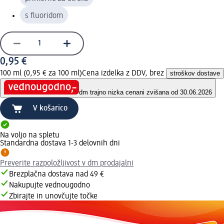
s fluoridom
0,95 €
100 ml (0,95 € za 100 ml)
Cena izdelka z DDV, brez
stroškov dostave
dm trajno nizka cena
ni zvišana od 30.06.2026
V košarico
Na voljo na spletu
Standardna dostava 1-3 delovnih dni
Preverite razpoložljivost v dm prodajalni
Brezplačna dostava nad 49 €
Nakupujte vednougodno
Zbirajte in unovčujte točke