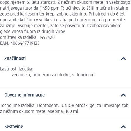
dopolnjenem 6. letu starosti. Z nežnim okusom mete in vsebnostjo
natrijevega fluorida (1450 ppm F) učinkovito ščiti mlečne in stalne
zobe pred kariesom ter krepi zobno sklenino. Pri otrocih do 6 let
uporabite količino v velikosti graha pod nadzorom, da preprečite
zaužitje. Vsebuje mentol, zato se posvetujte z zobozdravnikom
glede vnosa fluora iz drugih virov.
dm številka izdelka: 1493420
EAN: 4066447719123
Značilnosti
Lastnosti izdelka:
vegansko, primerno za otroke, s fluoridom
Obvezne informacije
Točno ime izdelka: Dontodent, JUNIOR otroški gel za umivanje zob
z nežnim okusom mete. Vsebina: 100 ml.
Sestavine