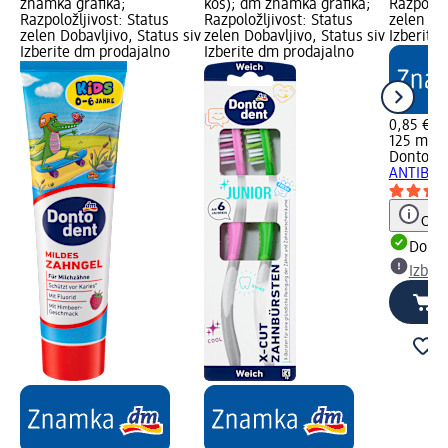
znamka grafika;
kos); dm znamka grafika;
Razpoložl
Razpoložljivost: Status
Razpoložljivost: Status
zelen Dob
zelen Dobavljivo, Status siv
zelen Dobavljivo, Status siv
Izberite
Izberite dm prodajalno
Izberite dm prodajalno
0,85 €
125 ml (0
Dontode
ANTIBAKT
Opoz
Dobav
Izber