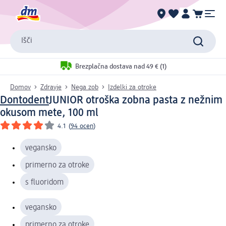
Išči
Brezplačna dostava nad 49 € (1)
Domov
Zdravje
Nega zob
Izdelki za otroke
Dontodent
JUNIOR otroška zobna pasta z nežnim
okusom mete, 100 ml
4.1
(
94 ocen
)
vegansko
primerno za otroke
s fluoridom
vegansko
primerno za otroke