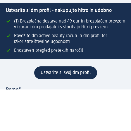
Ustvarite si dm profil - nakupujte hitro in udobno
(1) Brezplačna dostava nad 49 eur in brezplačen prevzem
v izbrani dm prodajalni s storitvijo Hitri prevzem
Povežite dm active beauty račun in dm profil ter
izkoristite številne ugodnosti
Enostaven pregled preteklih naročil
Ustvarite si svoj dm profil
Pomoč
Ugodnosti in storitve
Center za pomoč uporabnikom
Dostava
Vračila in menjave
Podjetje