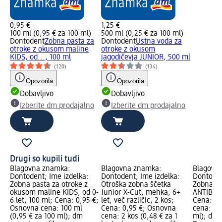
0,95 €
1,25 €
100 ml (0,95 € za 100 ml)
500 ml (0,25 € za 100 ml)
Dontodent
Zobna pasta za
Dontodent
Ustna voda za
otroke z okusom maline
otroke z okusom
KIDS, od..., 100 ml
jagodičevja JUNIOR, 500 ml
(120)
(134)
Opozorila
Opozorila
Dobavljivo
Dobavljivo
Izberite dm prodajalno
Izberite dm prodajalno
Drugi so kupili tudi
Blagovna znamka:
Blagovna znamka:
Blagovn
Dontodent; Ime izdelka:
Dontodent; Ime izdelka:
Dontoden
Zobna pasta za otroke z
Otroška zobna ščetka
Zobna k
okusom maline KIDS, od 0-
Junior X-Cut, mehka, 6+
ANTIBAKT
6 let, 100 ml; Cena: 0,95 €;
let, več različic, 2 kos;
Cena: 0,
Osnovna cena: 100 ml
Cena: 0,95 €; Osnovna
cena: 12
(0,95 € za 100 ml); dm
cena: 2 kos (0,48 € za 1
ml); dm 