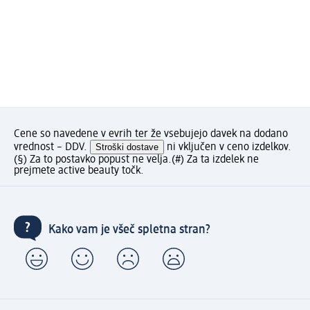
Cene so navedene v evrih ter že vsebujejo davek na dodano
vrednost – DDV.
Stroški dostave
ni vključen v ceno izdelkov.
(§) Za to postavko popust ne velja.
(#) Za ta izdelek ne
prejmete active beauty točk.
Kako vam je všeč spletna stran?