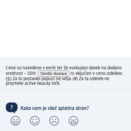
Cene so navedene v evrih ter že vsebujejo davek na dodano
vrednost – DDV.
Stroški dostave
ni vključen v ceno izdelkov.
(§) Za to postavko popust ne velja.
(#) Za ta izdelek ne
prejmete active beauty točk.
Kako vam je všeč spletna stran?