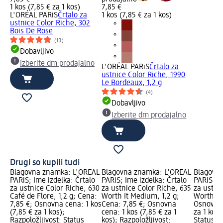
1 kos (7,85 € za 1 kos)
7,85 €
L'ORÉAL PARiS
Črtalo za
1 kos (7,85 € za 1 kos)
ustnice Color Riche, 302
Bois De Rose
(13)
Dobavljivo
Izberite dm prodajalno
L'ORÉAL PARiS
Črtalo za
ustnice Color Riche, 1990
Le Bordeaux, 1,2 g
(4)
Dobavljivo
Izberite dm prodajalno
Drugi so kupili tudi
Blagovna znamka: L'ORÉAL
Blagovna znamka: L'ORÉAL
Blagovn
PARiS; Ime izdelka: Črtalo
PARiS; Ime izdelka: Črtalo
PARiS; Im
za ustnice Color Riche, 630
za ustnice Color Riche, 635
za ustni
Café de Flore, 1,2 g; Cena:
Worth It Medium, 1,2 g;
Worth It,
7,85 €; Osnovna cena: 1 kos
Cena: 7,85 €; Osnovna
Osnovna 
(7,85 € za 1 kos);
cena: 1 kos (7,85 € za 1
za 1 kos)
Razpoložljivost: Status
kos); Razpoložljivost:
Status z