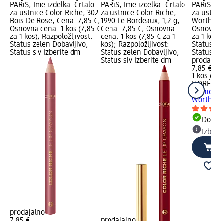
PARiS; Ime izdelka: Črtalo
PARiS; Ime izdelka: Črtalo
PARiS; Im
za ustnice Color Riche, 302
za ustnice Color Riche,
za ustni
Bois De Rose; Cena: 7,85 €;
1990 Le Bordeaux, 1,2 g;
Worth It,
Osnovna cena: 1 kos (7,85 €
Cena: 7,85 €; Osnovna
Osnovna 
za 1 kos); Razpoložljivost:
cena: 1 kos (7,85 € za 1
za 1 kos)
Status zelen Dobavljivo,
kos); Razpoložljivost:
Status z
Status siv Izberite dm
Status zelen Dobavljivo,
Status si
Status siv Izberite dm
prodajal
7,85 €
1 kos (7,
L'ORÉAL 
ustnice 
Worth It,
Dobav
Izber
prodajalno
7,85 €
prodajalno