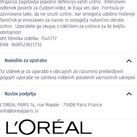
Organza zagotavlja popolno definicijo vaših ustnic. Intenziven
odtenek poskrbi za čudovit videz, ki traja ves dan. Formula je
zasnovana tako, da ne izsuši ustnic, kar omogoča udobno nošenje.
Svinčnik je enostaven za nanos in omogoča natančno obrobo
ustnic. Uporabite ga skupaj z rdečilom za ustnice za še boljšo
obstojnost.
dm številka izdelka: 1545717
EAN: 3600523827732
Navodilo za uporabo
Ta izdelek je za uporabo v obicajnih ali razumno predvidljivih
pogojih uporabe ne zahteva nobenih posebnih varnostnih ukrepov.
Naslov podjetja
L’ORÉAL PARIS 14, rue Royale - 75008 Paris France
info@lorealparis.si