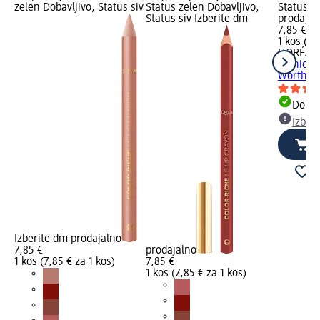
zelen Dobavljivo, Status siv
Status zelen Dobavljivo,
Status si
Status siv Izberite dm
prodajal
7,85 €
1 kos (7,
L'ORÉAL 
ustnice 
Worth It,
Dobav
Izber
Izberite dm prodajalno
7,85 €
prodajalno
1 kos (7,85 € za 1 kos)
7,85 €
1 kos (7,85 € za 1 kos)