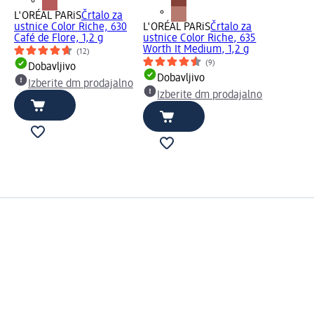
L'ORÉAL PARiS
Črtalo za
ustnice Color Riche, 630
L'ORÉAL PARiS
Črtalo za
Café de Flore, 1,2 g
ustnice Color Riche, 635
Worth It Medium, 1,2 g
(12)
(9)
Dobavljivo
Dobavljivo
Izberite dm prodajalno
Izberite dm prodajalno