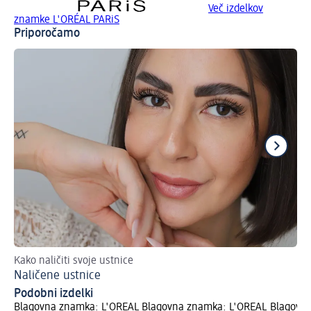
Več izdelkov
znamke L'ORÉAL PARiS
Priporočamo
Kako naličiti svoje ustnice
Pri
Naličene ustnice
V 
Podobni izdelki
Blagovna znamka: L'ORÉAL
Blagovna znamka: L'ORÉAL
Blagovn