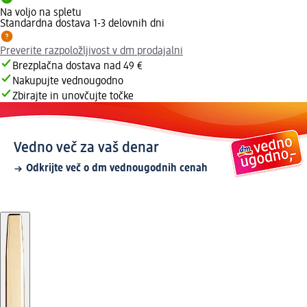
Na voljo na spletu
Standardna dostava 1-3 delovnih dni
Preverite razpoložljivost v dm prodajalni
Brezplačna dostava nad 49 €
Nakupujte vednougodno
Zbirajte in unovčujte točke
Vedno več za vaš denar
Odkrijte več o dm vednougodnih cenah