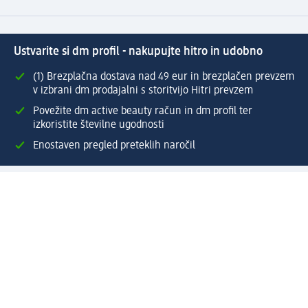
Ustvarite si dm profil - nakupujte hitro in udobno
(1) Brezplačna dostava nad 49 eur in brezplačen prevzem
v izbrani dm prodajalni s storitvijo Hitri prevzem
Povežite dm active beauty račun in dm profil ter
izkoristite številne ugodnosti
Enostaven pregled preteklih naročil
Ustvarite si svoj dm profil
Pomoč
Ugodnosti in storitve
Center za pomoč uporabnikom
Dostava
Vračila in menjave