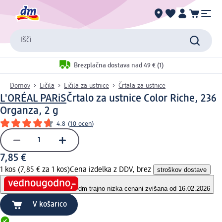
Išči
Brezplačna dostava nad 49 € (1)
Domov
Ličila
Ličila za ustnice
Črtala za ustnice
L'ORÉAL PARiS
Črtalo za ustnice Color Riche, 236
Organza, 2 g
4.8
(
10 ocen
)
7,85 €
1 kos (7,85 € za 1 kos)
Cena izdelka z DDV, brez
stroškov dostave
dm trajno nizka cena
ni zvišana od 16.02.2026
V košarico