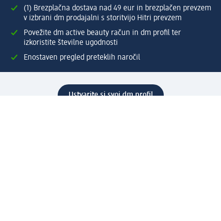
(1) Brezplačna dostava nad 49 eur in brezplačen prevzem
v izbrani dm prodajalni s storitvijo Hitri prevzem
Povežite dm active beauty račun in dm profil ter
izkoristite številne ugodnosti
Enostaven pregled preteklih naročil
Ustvarite si svoj dm profil
Pomoč
Ugodnosti in storitve
Center za pomoč uporabnikom
Dostava
Vračila in menjave
Podjetje
O nas
Družbena odgovornost
Zaposlitev
Mediji