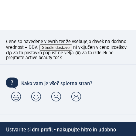
Cene so navedene v evrih ter že vsebujejo davek na dodano
vrednost – DDV.
Stroški dostave
ni vključen v ceno izdelkov.
(§) Za to postavko popust ne velja.
(#) Za ta izdelek ne
prejmete active beauty točk.
Kako vam je všeč spletna stran?
Ustvarite si dm profil - nakupujte hitro in udobno