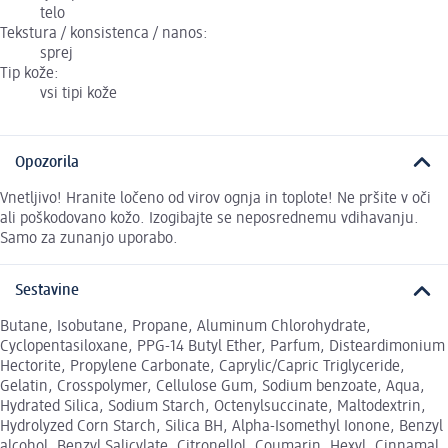
telo
Tekstura / konsistenca / nanos:
sprej
Tip kože:
vsi tipi kože
Opozorila
Vnetljivo! Hranite ločeno od virov ognja in toplote! Ne pršite v oči
ali poškodovano kožo. Izogibajte se neposrednemu vdihavanju.
Samo za zunanjo uporabo.
Sestavine
Butane, Isobutane, Propane, Aluminum Chlorohydrate,
Cyclopentasiloxane, PPG-14 Butyl Ether, Parfum, Disteardimonium
Hectorite, Propylene Carbonate, Caprylic/Capric Triglyceride,
Gelatin, Crosspolymer, Cellulose Gum, Sodium benzoate, Aqua,
Hydrated Silica, Sodium Starch, Octenylsuccinate, Maltodextrin,
Hydrolyzed Corn Starch, Silica BH, Alpha-Isomethyl Ionone, Benzyl
alcohol, Benzyl Salicylate, Citronellol, Coumarin, Hexyl, Cinnamal,