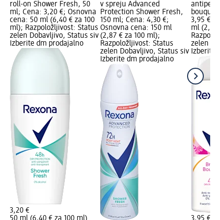
roll-on Shower Fresh, 50
v spreju Advanced
antipers
ml; Cena: 3,20 €; Osnovna
Protection Shower Fresh,
bouquet,
cena: 50 ml (6,40 € za 100
150 ml; Cena: 4,30 €;
3,95 €; 
ml); Razpoložljivost: Status
Osnovna cena: 150 ml
ml (2,63 
zelen Dobavljivo, Status siv
(2,87 € za 100 ml);
Razpoložl
Izberite dm prodajalno
Razpoložljivost: Status
zelen Dob
zelen Dobavljivo, Status siv
Izberite
Izberite dm prodajalno
3,20 €
50 ml (6,40 € za 100 ml)
3,95 €