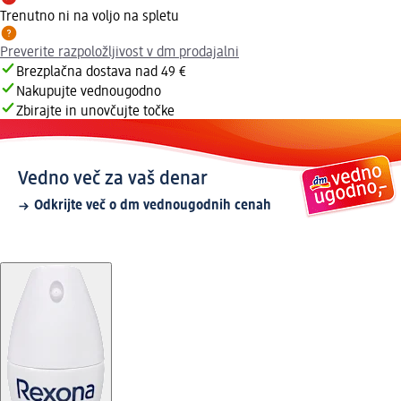
Trenutno ni na voljo na spletu
Preverite razpoložljivost v dm prodajalni
Brezplačna dostava nad 49 €
Nakupujte vednougodno
Zbirajte in unovčujte točke
Vedno več za vaš denar
Odkrijte več o dm vednougodnih cenah