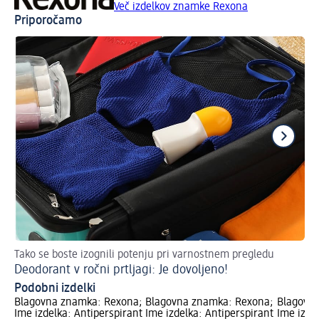
Več izdelkov znamke Rexona
Priporočamo
Tako se boste izognili potenju pri varnostnem pregledu
De
Deodorant v ročni prtljagi: Je dovoljeno!
Pr
Podobni izdelki
Blagovna znamka: Rexona;
Blagovna znamka: Rexona;
Blagovn
Ime izdelka: Antiperspirant
Ime izdelka: Antiperspirant
Ime izde