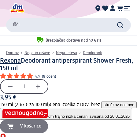
Išči
Brezplačna dostava nad 49 € (1)
Domov
Nega in dišave
Nega telesa
Deodoranti
Rexona
Deodorant antiperspirant Shower Fresh,
150 ml
4.9
(
8 ocen
)
3,95 €
150 ml (2,63 € za 100 ml)
Cena izdelka z DDV, brez
stroškov dostave
dm trajno nizka cena
ni zvišana od 20.01.2026
V košarico