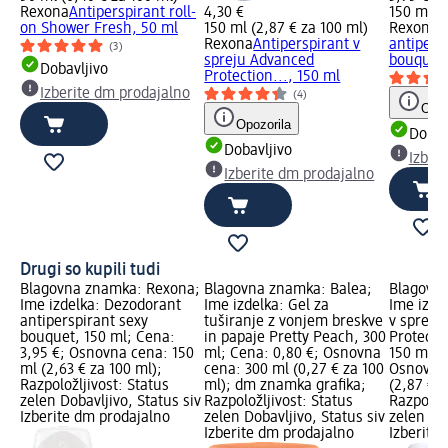
Rexona
Antiperspirant roll-
4,30 €
150 ml (2
on Shower Fresh, 50 ml
150 ml (2,87 € za 100 ml)
Rexona
D
Rexona
Antiperspirant v
antipers
(3)
spreju Advanced
bouquet,
Dobavljivo
Protection..., 150 ml
Izberite dm prodajalno
(4)
Opoz
Opozorila
Dobav
Dobavljivo
Izber
Izberite dm prodajalno
Drugi so kupili tudi
Blagovna znamka: Rexona;
Blagovna znamka: Balea;
Blagovn
Ime izdelka: Dezodorant
Ime izdelka: Gel za
Ime izde
antiperspirant sexy
tuširanje z vonjem breskve
v spreju
bouquet, 150 ml; Cena:
in papaje Pretty Peach, 300
Protecti
3,95 €; Osnovna cena: 150
ml; Cena: 0,80 €; Osnovna
150 ml; 
ml (2,63 € za 100 ml);
cena: 300 ml (0,27 € za 100
Osnovna 
Razpoložljivost: Status
ml); dm znamka grafika;
(2,87 € z
zelen Dobavljivo, Status siv
Razpoložljivost: Status
Razpoložl
Izberite dm prodajalno
zelen Dobavljivo, Status siv
zelen Dob
Izberite dm prodajalno
Izberite