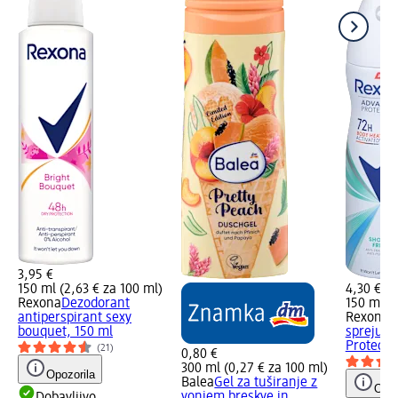
3,95 €
150 ml (2,63 € za 100 ml)
4,30 €
Rexona
Dezodorant
150 ml (2
antiperspirant sexy
Rexona
A
bouquet, 150 ml
spreju A
Protectio
(21)
0,80 €
300 ml (0,27 € za 100 ml)
Opozorila
Balea
Gel za tuširanje z
Opoz
vonjem breskve in
Dobavljivo