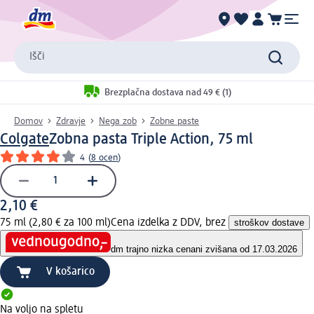
Išči
Brezplačna dostava nad 49 € (1)
Domov
Zdravje
Nega zob
Zobne paste
Colgate
Zobna pasta Triple Action, 75 ml
4
(
8 ocen
)
2,10 €
75 ml (2,80 € za 100 ml)
Cena izdelka z DDV, brez
stroškov dostave
dm trajno nizka cena
ni zvišana od 17.03.2026
V košarico
Na voljo na spletu