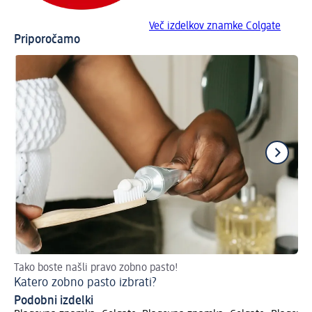
Več izdelkov znamke Colgate
Priporočamo
Tako boste našli pravo zobno pasto!
Zd
Katero zobno pasto izbrati?
Na
Podobni izdelki