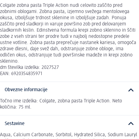
Colgate zobna pasta Triple Action nudi celovito zaščito pred
zobnimi oblogami. Zobna pasta, izjemno svežega mentolovega
okusa, izboljšuje trdnost sklenine in izboljšuje zadah. Ponuja
zaščito pred sladkorji in varuje površino zob pred delovanjem
sladkornih kislin. Edinstvena formula krepi zobno sklenino in ščiti
zobe z vseh strani ter prodre tudi v najbolj nedostopne predele
ustne votline. Zobna pasta preprečuje nastanek kariesa, omogoča
zdrave dlesni, daje svež dah, odstranjuje zobne obloge, ima
odličen okus, odstranjuje tudi površinske madeže in krepi zobno
sklenino.
dm številka izdelka: 2027527
EAN: 6920354835971
Obvezne informacije
Točno ime izdelka: Colgate, zobna pasta Triple Action. Neto
količina: 75 ml.
Sestavine
Aqua, Calcium Carbonate, Sorbitol, Hydrated Silica, Sodium Lauryl