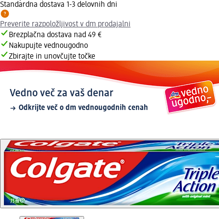
Standardna dostava 1-3 delovnih dni
Preverite razpoložljivost v dm prodajalni
Brezplačna dostava nad 49 €
Nakupujte vednougodno
Zbirajte in unovčujte točke
Vedno več za vaš denar
Odkrijte več o dm vednougodnih cenah