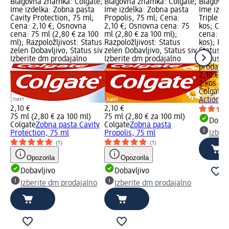
Blagovna znamka: Colgate;
Blagovna znamka: Colgate;
Blagovna
Ime izdelka: Zobna pasta
Ime izdelka: Zobna pasta
Ime izde
Cavity Protection, 75 ml;
Propolis, 75 ml; Cena:
Triple A
Cena: 2,10 €; Osnovna
2,10 €; Osnovna cena: 75
kos; Cen
cena: 75 ml (2,80 € za 100
ml (2,80 € za 100 ml);
cena: 2 k
ml); Razpoložljivost: Status
Razpoložljivost: Status
kos); Raz
zelen Dobavljivo, Status siv
zelen Dobavljivo, Status siv
Status z
Izberite dm prodajalno
Izberite dm prodajalno
Status si
prodajal
2,10 €
2 kos (1,
Colgate
Z
Action, 
2,10 €
2,10 €
75 ml (2,80 € za 100 ml)
75 ml (2,80 € za 100 ml)
Dobav
Colgate
Zobna pasta Cavity
Colgate
Zobna pasta
Protection, 75 ml
Propolis, 75 ml
Izber
(1)
(1)
Opozorila
Opozorila
Dobavljivo
Dobavljivo
Izberite dm prodajalno
Izberite dm prodajalno