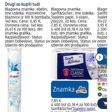
Drugi so kupili tudi
Blagovna znamka: ebelin;
Blagovna znamka:
Blagovn
Ime izdelka: Kozmetične
Sanft&Sicher; Ime izdelka:
Sanft&Si
blazinice iz 100 % bombaža,
Toaletni papir, 3-slojni,
Toaletni 
140 kos; Cena: 0,85 €;
20x220, 20 kos; Cena:
10×220, 
Osnovna cena: 140 kos
7,85 €; Osnovna cena:
3,95 €; 
(0,61 € za 100 kos); dm
4.400 list (0,18 € za 100
2.200 lis
znamka grafika;
list); dm znamka grafika;
list); d
Razpoložljivost: Status
Razpoložljivost: Status
Razpoložl
zelen Dobavljivo, Status siv
zelen Dobavljivo, Status siv
zelen Dob
Izberite dm prodajalno
Izberite dm prodajalno
Izberite
3,95 €
2.200 list
Sanft&Si
3-slojni,
Dobav
Izber
7,85 €
4.400 list (0,18 € za 100 list)
Sanft&Sicher
Toaletni papir,