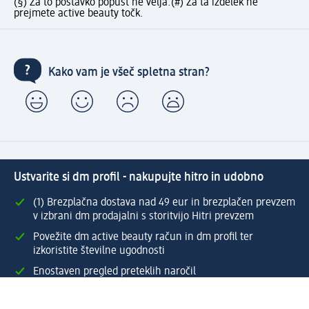
(§) Za to postavko popust ne velja.
(#) Za ta izdelek ne
prejmete active beauty točk.
Kako vam je všeč spletna stran?
Ustvarite si dm profil - nakupujte hitro in udobno
(1) Brezplačna dostava nad 49 eur in brezplačen prevzem
v izbrani dm prodajalni s storitvijo Hitri prevzem
Povežite dm active beauty račun in dm profil ter
izkoristite številne ugodnosti
Enostaven pregled preteklih naročil