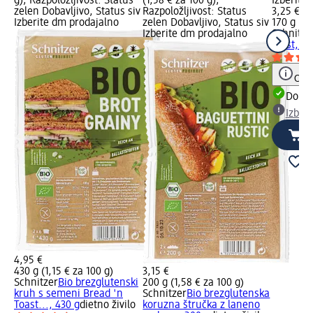
g); Razpoložljivost: Status
(1,58 € za 100 g);
Izberite
zelen Dobavljivo, Status siv
Razpoložljivost: Status
3,25 €
Izberite dm prodajalno
zelen Dobavljivo, Status siv
170 g (1,
Izberite dm prodajalno
Schnitze
toast, br
Opoz
Dobav
Izber
4,95 €
430 g (1,15 € za 100 g)
3,15 €
Schnitzer
Bio brezglutenski
200 g (1,58 € za 100 g)
kruh s semeni Bread 'n
Schnitzer
Bio brezglutenska
Toast..., 430 g
dietno živilo
koruzna štručka z laneno