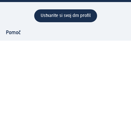
Ustvarite si svoj dm profil
Pomoč
Ugodnosti in storitve
Center za pomoč uporabnikom
Dostava
Vračila in menjave
Podjetje
O nas
Družbena odgovornost
Zaposlitev
Mediji
dm svet