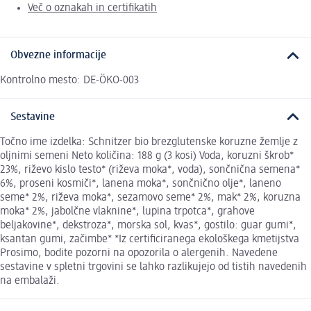
Več o oznakah in certifikatih
Obvezne informacije
Kontrolno mesto: DE-ÖKO-003
Sestavine
Točno ime izdelka: Schnitzer bio brezglutenske koruzne žemlje z
oljnimi semeni Neto količina: 188 g (3 kosi) Voda, koruzni škrob*
23%, riževo kislo testo* (riževa moka*, voda), sončnična semena*
6%, proseni kosmiči*, lanena moka*, sončnično olje*, laneno
seme* 2%, riževa moka*, sezamovo seme* 2%, mak* 2%, koruzna
moka* 2%, jabolčne vlaknine*, lupina trpotca*, grahove
beljakovine*, dekstroza*, morska sol, kvas*, gostilo: guar gumi*,
ksantan gumi, začimbe* *Iz certificiranega ekološkega kmetijstva
Prosimo, bodite pozorni na opozorila o alergenih. Navedene
sestavine v spletni trgovini se lahko razlikujejo od tistih navedenih
na embalaži.