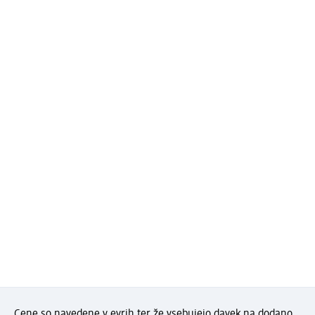
Cene so navedene v evrih ter že vsebujejo davek na dodano