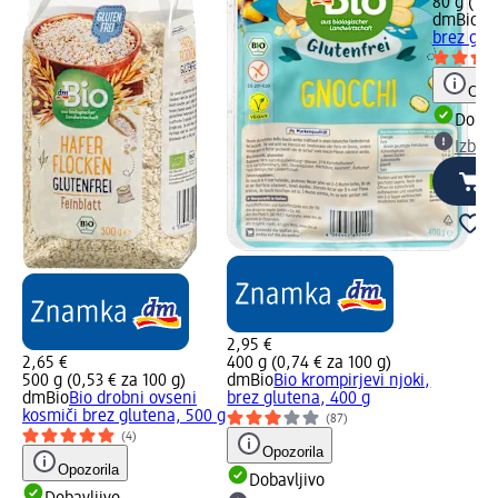
80 g (1,8
dmBio
Bi
brez glu
Opoz
Dobav
Izber
2,95 €
2,65 €
400 g (0,74 € za 100 g)
500 g (0,53 € za 100 g)
dmBio
Bio krompirjevi njoki,
dmBio
Bio drobni ovseni
brez glutena, 400 g
kosmiči brez glutena, 500 g
(87)
(4)
Opozorila
Opozorila
Dobavljivo