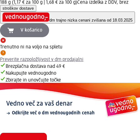
188 g (1,17 € za 100 g |
1,68 € za 100 g
)
Cena izdelka z DDV, brez
stroškov dostave
dm trajno nizka cena
ni zvišana od 18.03.2025
V košarico
Trenutno ni na voljo na spletu
Preverite razpoložljivost v dm prodajalni
Brezplačna dostava nad 49 €
Nakupujte vednougodno
Zbirajte in unovčujte točke
Vedno več za vaš denar
Odkrijte več o dm vednougodnih cenah