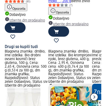
moko..., 200 g
dietno živilo
(85)
(7)
Opozorila
Opozorila
Dobavljivo
Dobavljivo
Izberite dm prodajalno
Izberite dm prodajalno
Drugi so kupili tudi
Blagovna znamka: dmBio;
Blagovna znamka: dmBio;
Blagovn
Ime izdelka: Bio drobni
Ime izdelka: Bio krompirjevi
Ime izde
ovseni kosmiči brez
njoki, brez glutena, 400 g;
preste, b
glutena, 500 g; Cena:
Cena: 2,95 €; Osnovna
Cena: 1,
2,65 €; Osnovna cena: 500
cena: 400 g (0,74 € za 100
cena: 80 
g (0,53 € za 100 g); dm
g); dm znamka grafika;
dm znamk
znamka grafika;
Razpoložljivost: Status
Razpoložl
Razpoložljivost: Status
zelen Dobavljivo, Status siv
zelen Dob
zelen Dobavljivo, Status siv
Izberite dm prodajalno
Izberite
Izberite dm prodajalno
1,45 €