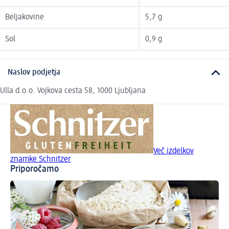
Beljakovine
5,7 g
Sol
0,9 g
Naslov podjetja
Ulla d.o.o. Vojkova cesta 58, 1000 Ljubljana
Več izdelkov
znamke Schnitzer
Priporočamo