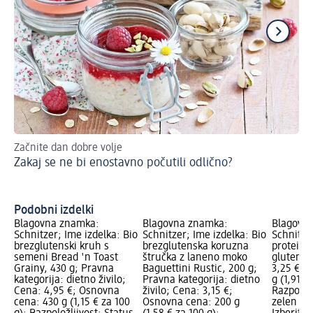
Začnite dan dobre volje
Poi
Zakaj se ne bi enostavno počutili odlično?
Zd
Podobni izdelki
Blagovna znamka:
Blagovna znamka:
Blagovn
Schnitzer; Ime izdelka: Bio
Schnitzer; Ime izdelka: Bio
Schnitzer
brezglutenski kruh s
brezglutenska koruzna
proteinsk
semeni Bread 'n Toast
štručka z laneno moko
glutena,
Grainy, 430 g; Pravna
Baguettini Rustic, 200 g;
3,25 €; 
kategorija: dietno živilo;
Pravna kategorija: dietno
g (1,91 €
Cena: 4,95 €; Osnovna
živilo; Cena: 3,15 €;
Razpoložl
cena: 430 g (1,15 € za 100
Osnovna cena: 200 g
zelen Dob