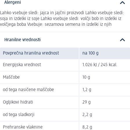
Alergeni
Lahko vsebuje sledi: jajca in jajčni proizvodi Lahko vsebuje sledi:
soja in izdelki iz soje Lahko vsebuje sledi: volčji bob in izdelki iz
volčjega boba Vsebuje: sezamova semena in izdelki iz njih
Hranilne vrednosti
Povprečna hranilna vrednost
na 100 g
Energijska vrednost
1.026 kJ / 245 kcal
Maščobe
10 g
od tega nasičene maščobe
1,2 g
Ogljikovi hidrati
29 g
od tega sladkorji
2,2 g
Prehranske vlaknine
8,2 g