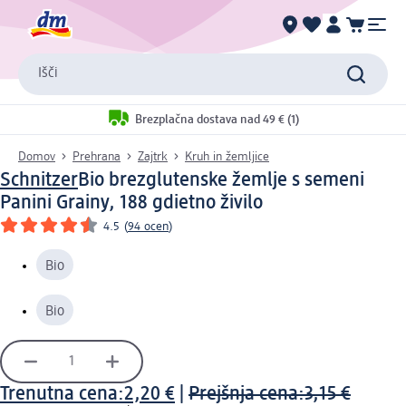
Išči
Brezplačna dostava nad 49 € (1)
Domov
Prehrana
Zajtrk
Kruh in žemljice
Schnitzer
Bio brezglutenske žemlje s semeni
Panini Grainy, 188 g
dietno živilo
4.5
(
94 ocen
)
Bio
Bio
Trenutna cena:
2,20 €
|
Prejšnja cena:
3,15 €