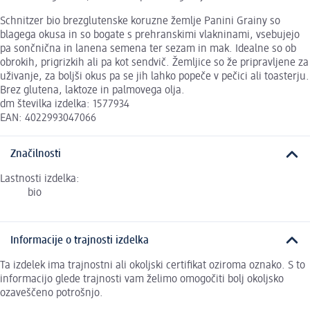
Schnitzer bio brezglutenske koruzne žemlje Panini Grainy so
blagega okusa in so bogate s prehranskimi vlakninami, vsebujejo
pa sončnična in lanena semena ter sezam in mak. Idealne so ob
obrokih, prigrizkih ali pa kot sendvič. Žemljice so že pripravljene za
uživanje, za boljši okus pa se jih lahko popeče v pečici ali toasterju.
Brez glutena, laktoze in palmovega olja.
dm številka izdelka: 1577934
EAN: 4022993047066
Značilnosti
Lastnosti izdelka:
bio
Informacije o trajnosti izdelka
Ta izdelek ima trajnostni ali okoljski certifikat oziroma oznako. S to
informacijo glede trajnosti vam želimo omogočiti bolj okoljsko
ozaveščeno potrošnjo.