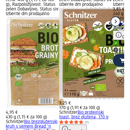
g); Razpoložljivost: Status
Izberite dm prodajalno
Izberite
zelen Dobavljivo, Status siv
3,85 €
Izberite dm prodajalno
240 g (1,
Schnitze
brez glu
Opoz
Dobav
Izber
3,25 €
170 g (1,91 € za 100 g)
4,95 €
Schnitzer
Bio proteinski
430 g (1,15 € za 100 g)
toast, brez glutena, 170 g
Schnitzer
Bio brezglutenski
(1)
kruh s semeni Bread 'n