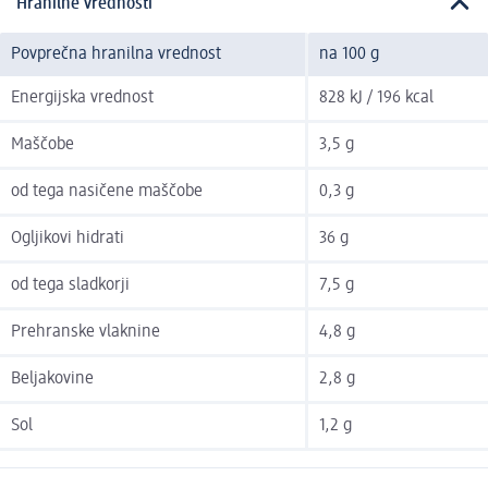
Hranilne vrednosti
Povprečna hranilna vrednost
na 100 g
Energijska vrednost
828 kJ / 196 kcal
Maščobe
3,5 g
od tega nasičene maščobe
0,3 g
Ogljikovi hidrati
36 g
od tega sladkorji
7,5 g
Prehranske vlaknine
4,8 g
Beljakovine
2,8 g
Sol
1,2 g