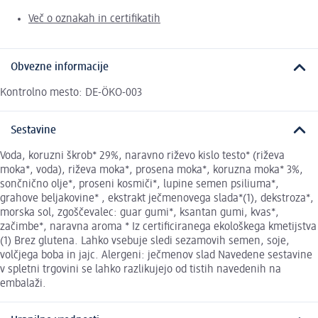
Več o oznakah in certifikatih
Obvezne informacije
Kontrolno mesto: DE-ÖKO-003
Sestavine
Voda, koruzni škrob* 29%, naravno riževo kislo testo* (riževa
moka*, voda), riževa moka*, prosena moka*, koruzna moka* 3%,
sončnično olje*, proseni kosmiči*, lupine semen psiliuma*,
grahove beljakovine* , ekstrakt ječmenovega slada*(1), dekstroza*,
morska sol, zgoščevalec: guar gumi*, ksantan gumi, kvas*,
začimbe*, naravna aroma * Iz certificiranega ekološkega kmetijstva
(1) Brez glutena. Lahko vsebuje sledi sezamovih semen, soje,
volčjega boba in jajc. Alergeni: ječmenov slad Navedene sestavine
v spletni trgovini se lahko razlikujejo od tistih navedenih na
embalaži.