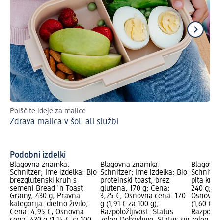
Poiščite ideje za malice
Re
Zdrava malica v šoli ali službi
Ve
Podobni izdelki
Blagovna znamka:
Blagovna znamka:
Blagovn
Schnitzer; Ime izdelka: Bio
Schnitzer; Ime izdelka: Bio
Schnitzer
brezglutenski kruh s
proteinski toast, brez
pita kruh
semeni Bread 'n Toast
glutena, 170 g; Cena:
240 g; C
Grainy, 430 g; Pravna
3,25 €; Osnovna cena: 170
Osnovna 
kategorija: dietno živilo;
g (1,91 € za 100 g);
(1,60 € z
Cena: 4,95 €; Osnovna
Razpoložljivost: Status
Razpoložl
cena: 430 g (1,15 € za 100
zelen Dobavljivo, Status siv
zelen Dob