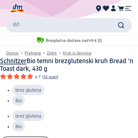
Išči
Brezplačna dostava nad 49 € (1)
Domov
Prehrana
Zajtrk
Kruh in žemljice
Schnitzer
Bio temni brezglutenski kruh Bread 'n
Toast dark, 430 g
4.7
(
10 ocen
)
brez glutena
Bio
brez glutena
Bio