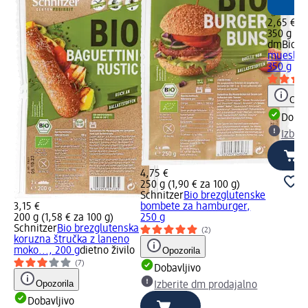
2,65 €
350 g (0,
dmBio
Bi
muesli z 
350 g
Opoz
Dobav
Izber
4,75 €
250 g (1,90 € za 100 g)
Schnitzer
Bio brezglutenske
3,15 €
bombete za hamburger,
200 g (1,58 € za 100 g)
250 g
Schnitzer
Bio brezglutenska
(2)
koruzna štručka z laneno
moko..., 200 g
dietno živilo
Opozorila
(7)
Dobavljivo
Opozorila
Izberite dm prodajalno
Dobavljivo