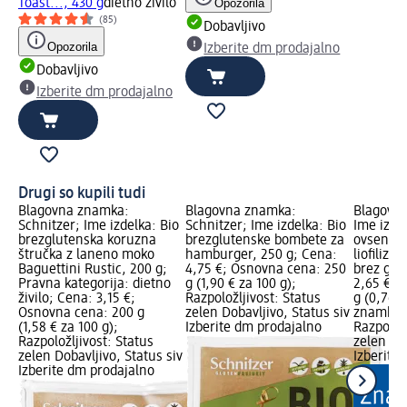
Toast..., 430 g
dietno živilo
Opozorila
(85)
Dobavljivo
Opozorila
Izberite dm prodajalno
Dobavljivo
Izberite dm prodajalno
Drugi so kupili tudi
Blagovna znamka:
Blagovna znamka:
Blagovn
Schnitzer; Ime izdelka: Bio
Schnitzer; Ime izdelka: Bio
Ime izde
brezglutenska koruzna
brezglutenske bombete za
ovseni m
štručka z laneno moko
hamburger, 250 g; Cena:
liofilizi
Baguettini Rustic, 200 g;
4,75 €; Osnovna cena: 250
brez glu
Pravna kategorija: dietno
g (1,90 € za 100 g);
2,65 €; 
živilo; Cena: 3,15 €;
Razpoložljivost: Status
g (0,76 €
Osnovna cena: 200 g
zelen Dobavljivo, Status siv
znamka g
(1,58 € za 100 g);
Izberite dm prodajalno
Razpoložl
Razpoložljivost: Status
zelen Dob
zelen Dobavljivo, Status siv
Izberite
Izberite dm prodajalno