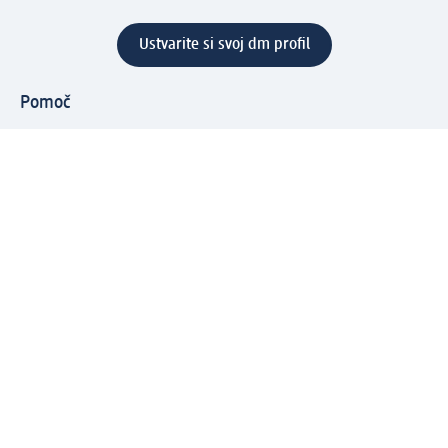
Ustvarite si svoj dm profil
Pomoč
Ugodnosti in storitve
Center za pomoč uporabnikom
Dostava
Vračila in menjave
Podjetje
O nas
Družbena odgovornost
Zaposlitev
Mediji
dm svet