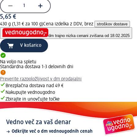
5,65 €
430 g (1,31 € za 100 g)
Cena izdelka z DDV, brez
stroškov dostave
dm trajno nizka cena
ni zvišana od 18.02.2025
V košarico
Na voljo na spletu
Standardna dostava 1-3 delovnih dni
Preverite razpoložljivost v dm prodajalni
Brezplačna dostava nad 49 €
Nakupujte vednougodno
Zbirajte in unovčujte točke
Vedno več za vaš denar
Odkrijte več o dm vednougodnih cenah