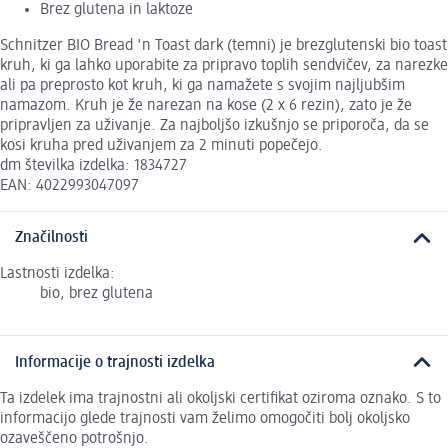
Brez glutena in laktoze
Schnitzer BIO Bread 'n Toast dark (temni) je brezglutenski bio toast
kruh, ki ga lahko uporabite za pripravo toplih sendvičev, za narezke
ali pa preprosto kot kruh, ki ga namažete s svojim najljubšim
namazom. Kruh je že narezan na kose (2 x 6 rezin), zato je že
pripravljen za uživanje. Za najboljšo izkušnjo se priporoča, da se
kosi kruha pred uživanjem za 2 minuti popečejo.
dm številka izdelka: 1834727
EAN: 4022993047097
Značilnosti
Lastnosti izdelka:
bio, brez glutena
Informacije o trajnosti izdelka
Ta izdelek ima trajnostni ali okoljski certifikat oziroma oznako. S to
informacijo glede trajnosti vam želimo omogočiti bolj okoljsko
ozaveščeno potrošnjo.