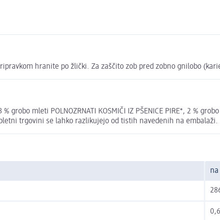
ripravkom hranite po žlički. Za zaščito zob pred zobno gnilobo (kar
*, 3 % grobo mleti POLNOZRNATI KOSMIČI IZ PŠENICE PIRE*, 2 % grob
pletni trgovini se lahko razlikujejo od tistih navedenih na embalaži.
na
286
0,6