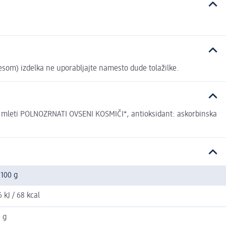
iesom) izdelka ne uporabljajte namesto dude tolažilke.
o mleti POLNOZRNATI OVSENI KOSMIČI*, antioksidant: askorbinska
 100 g
 kJ / 68 kcal
 g