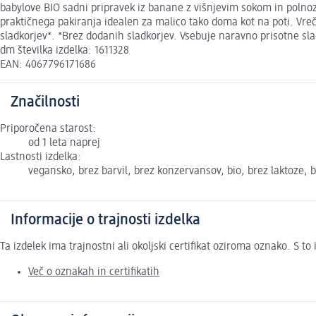
babylove BIO sadni pripravek iz banane z višnjevim sokom in polnozr
praktičnega pakiranja idealen za malico tako doma kot na poti. Vrečk
sladkorjev*. *Brez dodanih sladkorjev. Vsebuje naravno prisotne sla
dm številka izdelka: 1611328
EAN: 4067796171686
Značilnosti
Priporočena starost:
od 1 leta naprej
Lastnosti izdelka:
vegansko, brez barvil, brez konzervansov, bio, brez laktoze, 
Informacije o trajnosti izdelka
Ta izdelek ima trajnostni ali okoljski certifikat oziroma oznako. S 
Več o oznakah in certifikatih