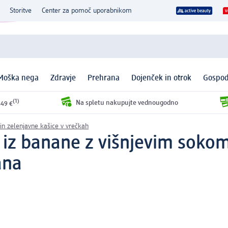
Storitve
Center za pomoč uporabnikom
Moška nega
Zdravje
Prehrana
Dojenček in otrok
Gospod
(1)
Na spletu nakupujte vednougodno
 49 €
in zelenjavne kašice v vrečkah
 iz banane z višnjevim sokom
ana