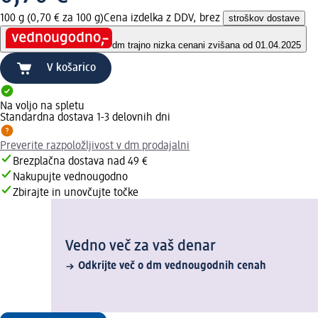
100 g (0,70 € za 100 g)
Cena izdelka z DDV, brez
stroškov dostave
dm trajno nizka cena
ni zvišana od 01.04.2025
V košarico
Na voljo na spletu
Standardna dostava 1-3 delovnih dni
Preverite razpoložljivost v dm prodajalni
Brezplačna dostava nad 49 €
Nakupujte vednougodno
Zbirajte in unovčujte točke
Vedno več za vaš denar
Odkrijte več o dm vednougodnih cenah