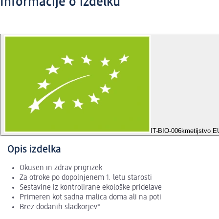
Informacije o izdelku
IT-BIO-006
kmetijstvo 
Opis izdelka
Okusen in zdrav prigrizek
Za otroke po dopolnjenem 1. letu starosti
Sestavine iz kontrolirane ekološke pridelave
Primeren kot sadna malica doma ali na poti
Brez dodanih sladkorjev*