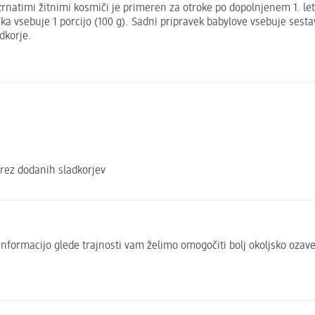
natimi žitnimi kosmiči je primeren za otroke po dopolnjenem 1. letu 
a vsebuje 1 porcijo (100 g). Sadni pripravek babylove vsebuje sestav
dkorje.
brez dodanih sladkorjev
to informacijo glede trajnosti vam želimo omogočiti bolj okoljsko oza