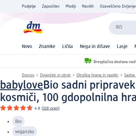
Podjetje
Zaposlitev
Mediji
Navdih
Ozaveščeno življenje
Išči
Novo
Znamke
Ličila
Nega in dišave
Lasje
Brezplačna dostava nad
Domov
Dojenček in otrok
Otroška hrana in napitki
Sadne 
babylove
Bio sadni pripravek
kosmiči, 100 g
dopolnilna hr
4.8
(
328 ocen
)
Bio
vegansko