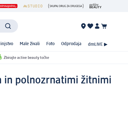
injstvo
Male živali
Foto
Odprodaja
dmLIVE ▶
Zbirajte active beauty točke
 in polnozrnatimi žitnimi