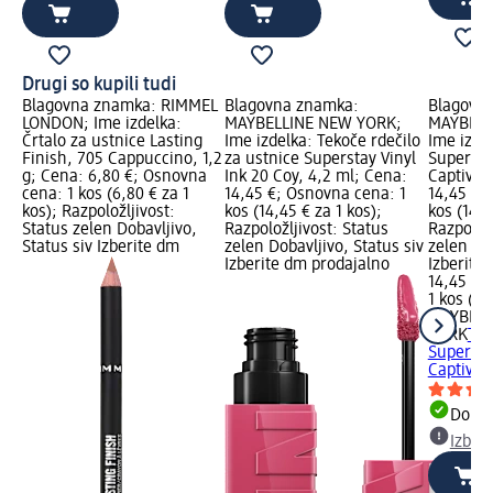
Drugi so kupili tudi
Blagovna znamka: RIMMEL
Blagovna znamka:
Blagovn
LONDON; Ime izdelka:
MAYBELLINE NEW YORK;
MAYBELL
Črtalo za ustnice Lasting
Ime izdelka: Tekoče rdečilo
Ime izde
Finish, 705 Cappuccino, 1,2
za ustnice Superstay Vinyl
Supersta
g; Cena: 6,80 €; Osnovna
Ink 20 Coy, 4,2 ml; Cena:
Captivat
cena: 1 kos (6,80 € za 1
14,45 €; Osnovna cena: 1
14,45 €;
kos); Razpoložljivost:
kos (14,45 € za 1 kos);
kos (14,4
Status zelen Dobavljivo,
Razpoložljivost: Status
Razpoložl
Status siv Izberite dm
zelen Dobavljivo, Status siv
zelen Dob
Izberite dm prodajalno
Izberite
14,45 €
1 kos (14
MAYBELL
YORK
Tek
Supersta
Captivat
Dobav
Izber