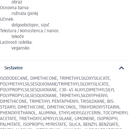
obraz
Osnovna barva:
rožnata (pink)
Učinek:
dolgoobstojen, sijoč
Tekstura / konsistenca / nanos:
tekoče
Lastnosti izdelka:
vegansko
Sestavine
ISODODECANE, DIMETHICONE, TRIMETHYLSILOXYSILICATE,
POLYMETHYLSILSESQUIOXANE/TRIMETHYLSILOXYSILICATE,
POLYPROPYLSILSESQUIOXANE, C30- 45 ALKYLDIMETHYLSILYL
POLYPROPYLSILSESQUIOXANE, TRIMETHYLSILOXYPHENYL
DIMETHICONE, TRIMETHYL PENTAPHENYL TRISILOXANE, BIS-
STEARYL DIMETHICONE, DIMETHICONOL, TRIHYDROXYSTEARIN,
PHENOXYETHANOL, ALUMINA, ETHYLHEXYLGLYCERIN, TOCOPHERYL
ACETATE, TRIETHOXYCAPRYLYLSILANE, LIMONENE, ISOPROPYL
PALMITATE, ISOPROPYL MYRISTATE, SILICA, BENZYL BENZOATE,