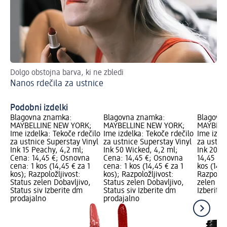
Dolgo obstojna barva, ki ne zbledi
Pri
Nanos rdečila za ustnice
V 
Podobni izdelki
Blagovna znamka:
Blagovna znamka:
Blagovn
MAYBELLINE NEW YORK;
MAYBELLINE NEW YORK;
MAYBELL
Ime izdelka: Tekoče rdečilo
Ime izdelka: Tekoče rdečilo
Ime izde
za ustnice Superstay Vinyl
za ustnice Superstay Vinyl
za ustni
Ink 15 Peachy, 4,2 ml;
Ink 50 Wicked, 4,2 ml;
Ink 20 C
Cena: 14,45 €; Osnovna
Cena: 14,45 €; Osnovna
14,45 €;
cena: 1 kos (14,45 € za 1
cena: 1 kos (14,45 € za 1
kos (14,4
kos); Razpoložljivost:
kos); Razpoložljivost:
Razpoložl
Status zelen Dobavljivo,
Status zelen Dobavljivo,
zelen Dob
Status siv Izberite dm
Status siv Izberite dm
Izberite
prodajalno
prodajalno