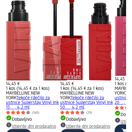
14,45 €
14,45 €
14,45 €
1 kos (14
1 kos (14,45 € za 1 kos)
1 kos (14,45 € za 1 kos)
MAYBELL
MAYBELLINE NEW
MAYBELLINE NEW
YORK
Tek
YORK
Tekoče rdečilo za
YORK
Tekoče rdečilo za
ustnice 
ustnice Superstay Vinyl Ink
ustnice Superstay Vinyl Ink
20..., 4,
15..., 4,2 ml
50..., 4,2 ml
(165)
(29)
Dobav
Dobavljivo
Dobavljivo
Izber
Izberite dm prodajalno
Izberite dm prodajalno