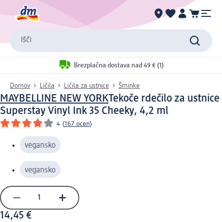
Išči
Brezplačna dostava nad 49 € (1)
Domov
Ličila
Ličila za ustnice
Šminke
MAYBELLINE NEW YORK
Tekoče rdečilo za ustnice
Superstay Vinyl Ink 35 Cheeky, 4,2 ml
4
(
167 ocen
)
vegansko
vegansko
14,45 €