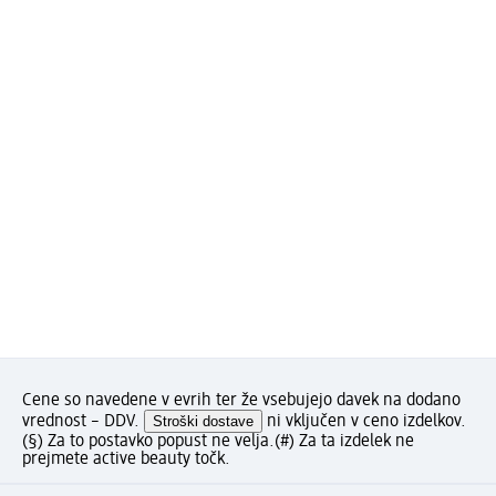
Cene so navedene v evrih ter že vsebujejo davek na dodano
vrednost – DDV.
Stroški dostave
ni vključen v ceno izdelkov.
(§) Za to postavko popust ne velja.
(#) Za ta izdelek ne
prejmete active beauty točk.