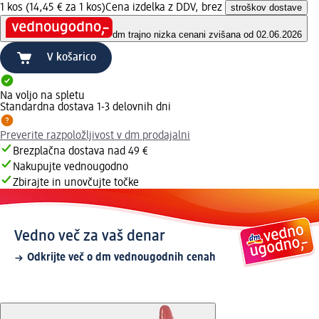
1 kos (14,45 € za 1 kos)
Cena izdelka z DDV, brez
stroškov dostave
dm trajno nizka cena
ni zvišana od 02.06.2026
V košarico
Na voljo na spletu
Standardna dostava 1-3 delovnih dni
Preverite razpoložljivost v dm prodajalni
Brezplačna dostava nad 49 €
Nakupujte vednougodno
Zbirajte in unovčujte točke
Vedno več za vaš denar
Odkrijte več o dm vednougodnih cenah