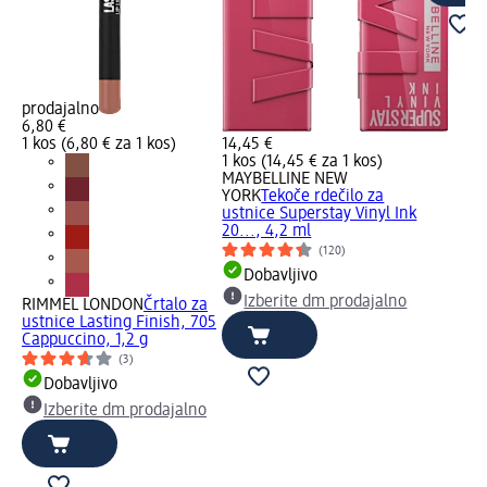
prodajalno
6,80 €
1 kos (6,80 € za 1 kos)
14,45 €
1 kos (14,45 € za 1 kos)
MAYBELLINE NEW
YORK
Tekoče rdečilo za
ustnice Superstay Vinyl Ink
20..., 4,2 ml
(120)
Dobavljivo
Izberite dm prodajalno
RIMMEL LONDON
Črtalo za
ustnice Lasting Finish, 705
Cappuccino, 1,2 g
(3)
Dobavljivo
Izberite dm prodajalno