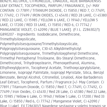
BENZYL ALCOHOL, CITRONELLOL, LINALOOL, ALOE BARBADENSIS
LEAF EXTRACT, TOCOPHEROL, PARFUM / FRAGRANCE, [+/- MAY
CONTAIN: CI 77891 / TITANIUM DIOXIDE, CI 15850 / RED 7, CI 77491,
CI 77492, CI 77499 / IRON OXIDES, CI 45410 / RED 28 LAKE, CI 45380
/ RED 22 LAKE, CI 15985 / YELLOW 6 LAKE, CI 19140 / YELLOW 5
LAKE, CI 17200 / RED 33 LAKE, CI 15850 / RED 6, CI 77742 /
MANGANESE VIOLET, CI 42090 / BLUE 1 LAKE]. (F.I.L. Z286302/1)
G890207 - Ingredients: Isododecane, Dimethicone,
Trimethylsiloxysilicate,
Polymethylsilsesquioxane/Trimethylsiloxysilicate,
Polypropylsilsesquioxane, C30-45 Alkyldimethylsilyl
Polypropylsilsesquioxane, Trimethylsiloxyphenyl Dimethicone,
Trimethyl Pentaphenyl Trisiloxane, Bis-Stearyl Dimethicone,
Dimethiconol, Trihydroxystearin, Phenoxyethanol, Alumina,
Ethylhexylglycerin, Tocopheryl Acetate, Triethoxycaprylylsilane,
Limonene, Isopropyl Palmitate, Isopropyl Myristate, Silica, Benzyl
Benzoate, Benzyl Alcohol, Citronellol, Linalool, Aloe Barbadensis
Leaf Extract, Tocopherol, Parfum / Fragrance [+/- May Contain: Ci
77891 / Titanium Dioxide, Ci 15850 / Red 7, Ci 77491, Ci 77492, Ci
77499 / Iron Oxides, Ci 45410 / Red 28 Lake, Ci 45380 / Red 22 Lake,
Ci 15985 / Yellow 6 Lake, Ci 19140 / Yellow 5 Lake, Ci 17200 / Red 33
Lake, Ci 15850 / Red 6, Ci 77742 / Manganese Violet, Ci 42090 /
Blue 1 Lake]. Fil T286301/1 Navedene sestavine v spletni trgovini se