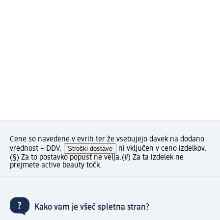
Cene so navedene v evrih ter že vsebujejo davek na dodano
vrednost – DDV.
Stroški dostave
ni vključen v ceno izdelkov.
(§) Za to postavko popust ne velja.
(#) Za ta izdelek ne
prejmete active beauty točk.
Kako vam je všeč spletna stran?