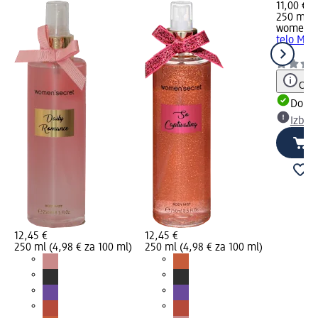
11,00 €
250 ml (
women's
telo Moo
ml
Opoz
Dobav
Izber
12,45 €
12,45 €
250 ml (4,98 € za 100 ml)
250 ml (4,98 € za 100 ml)