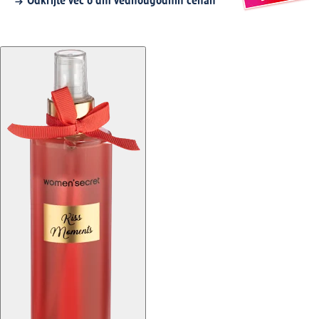
Odkrijte več o dm vednougodnih cenah