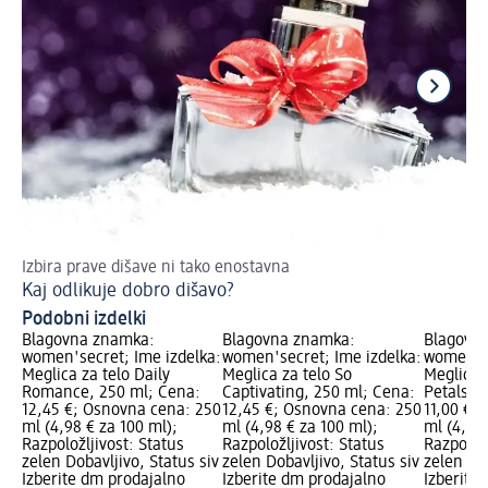
Izbira prave dišave ni tako enostavna
Za
Kaj odlikuje dobro dišavo?
Da
Podobni izdelki
Blagovna znamka:
Blagovna znamka:
Blagovn
women'secret; Ime izdelka:
women'secret; Ime izdelka:
women'se
Meglica za telo Daily
Meglica za telo So
Meglica 
Romance, 250 ml; Cena:
Captivating, 250 ml; Cena:
Petals, 
12,45 €; Osnovna cena: 250
12,45 €; Osnovna cena: 250
11,00 €;
ml (4,98 € za 100 ml);
ml (4,98 € za 100 ml);
ml (4,40 
Razpoložljivost: Status
Razpoložljivost: Status
Razpoložl
zelen Dobavljivo, Status siv
zelen Dobavljivo, Status siv
zelen Dob
Izberite dm prodajalno
Izberite dm prodajalno
Izberite