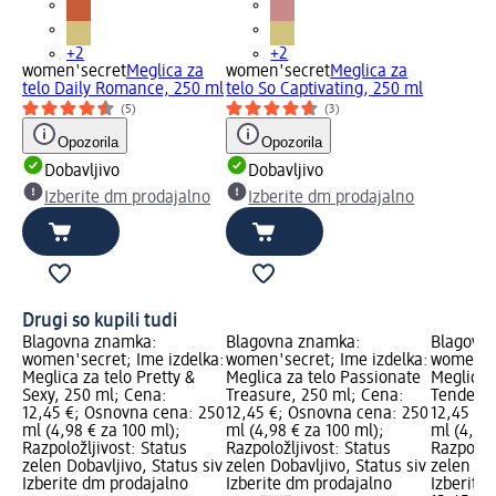
+2
+2
women'secret
Meglica za
women'secret
Meglica za
telo Daily Romance, 250 ml
telo So Captivating, 250 ml
(5)
(3)
Opozorila
Opozorila
Dobavljivo
Dobavljivo
Izberite dm prodajalno
Izberite dm prodajalno
Drugi so kupili tudi
Blagovna znamka:
Blagovna znamka:
Blagovn
women'secret; Ime izdelka:
women'secret; Ime izdelka:
women'se
Meglica za telo Pretty &
Meglica za telo Passionate
Meglica 
Sexy, 250 ml; Cena:
Treasure, 250 ml; Cena:
Tenderne
12,45 €; Osnovna cena: 250
12,45 €; Osnovna cena: 250
12,45 €;
ml (4,98 € za 100 ml);
ml (4,98 € za 100 ml);
ml (4,98 
Razpoložljivost: Status
Razpoložljivost: Status
Razpoložl
zelen Dobavljivo, Status siv
zelen Dobavljivo, Status siv
zelen Dob
Izberite dm prodajalno
Izberite dm prodajalno
Izberite