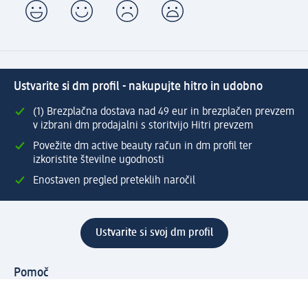
Ustvarite si dm profil - nakupujte hitro in udobno
(1) Brezplačna dostava nad 49 eur in brezplačen prevzem
v izbrani dm prodajalni s storitvijo Hitri prevzem
Povežite dm active beauty račun in dm profil ter
izkoristite številne ugodnosti
Enostaven pregled preteklih naročil
Ustvarite si svoj dm profil
Pomoč
Ugodnosti in storitve
Center za pomoč uporabnikom