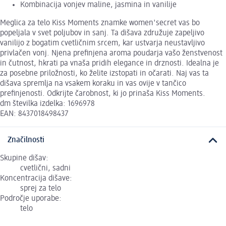
Kombinacija vonjev maline, jasmina in vanilije
Meglica za telo Kiss Moments znamke women'secret vas bo
popeljala v svet poljubov in sanj. Ta dišava združuje zapeljivo
vanilijo z bogatim cvetličnim srcem, kar ustvarja neustavljivo
privlačen vonj. Njena prefinjena aroma poudarja vašo ženstvenost
in čutnost, hkrati pa vnaša pridih elegance in drznosti. Idealna je
za posebne priložnosti, ko želite izstopati in očarati. Naj vas ta
dišava spremlja na vsakem koraku in vas ovije v tančico
prefinjenosti. Odkrijte čarobnost, ki jo prinaša Kiss Moments.
dm številka izdelka: 1696978
EAN: 8437018498437
Značilnosti
Skupine dišav:
cvetlični, sadni
Koncentracija dišave:
sprej za telo
Področje uporabe:
telo