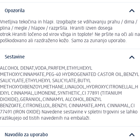
Opozorila
Vnetljiva tekočina in hlapi. Izogibajte se vdihavanju prahu / dima /
plina / megle / hlapov / razpršila. Hraniti izven dosega
otrok.Hraniti ločeno od virov vžiga in toplote! Ne pršite na oči ali na
poškodovano ali razdraženo kožo. Samo za zunanjo uporabo.
Sestavine
ALCOHOL DENAT,VODA,PARFEM,ETHYLHEXYL
METHOXYCINNAMATE,PEG-40 HYDROGENATED CASTOR OIL,BENZYL
SALICYLATE,ETHYLHEXYL SALICYLATE,BUTYL
METHOXYDIBENZOYLMETHANE,LINALOOL,HYDROXYCITRONELLAL,H
EXYL CINNAMAL,LIMONENE,SYNTHETIC,CI 77891 (TITANIUM
DIOXIDE),GERANIOL,CINNAMYL ALCOHOL,BENZYL
BENZOATE,CITRONELLOL,BENZYL CINNAMATE,AMYL CINNAMAL,CI
77491 (IRON OXIDE) Navedene sestavine v spletni trgovini se lahko
razlikujejo od tistih navedenih na embalaži.
Navodilo za uporabo