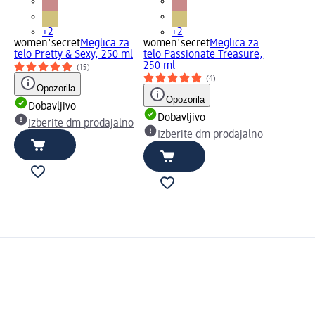
+2
+2
women'secret
Meglica za
women'secret
Meglica za
telo Pretty & Sexy, 250 ml
telo Passionate Treasure,
250 ml
(15)
(4)
Opozorila
Opozorila
Dobavljivo
Dobavljivo
Izberite dm prodajalno
Izberite dm prodajalno