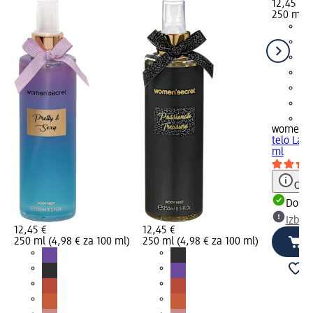
12,45 €
250 ml (
+2
women's
telo Lad
ml
Opoz
Dobav
Izber
12,45 €
12,45 €
250 ml (4,98 € za 100 ml)
250 ml (4,98 € za 100 ml)