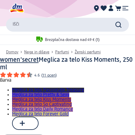
Išči
Brezplačna dostava nad 49 € (1)
Domov
Nega in dišave
Parfumi
Ženski parfumi
women'secret
Meglica za telo Kiss Moments, 250
ml
4.6
(
11 ocen
)
Barva
Meglica za telo Passionate Treasure
Meglica za telo Pretty & Sexy
Meglica za telo Kiss Moments
Meglica za telo So Captivating
Meglica za telo Daily Romance
Meglica za telo Forever Gold