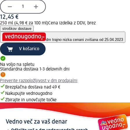
12,45 €
250 ml (4,98 € za 100 ml)
Cena izdelka z DDV, brez
stroškov dostave
dm trajno nizka cena
ni zvišana od 25.04.2023
V košarico
Na voljo na spletu
Standardna dostava 1-3 delovnih dni
Preverite razpoložljivost v dm prodajalni
Brezplačna dostava nad 49 €
Nakupujte vednougodno
Zbirajte in unovčujte točke
Vedno več za vaš denar