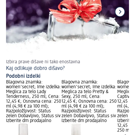
Izbira prave dišave ni tako enostavna
Za
Kaj odlikuje dobro dišavo?
Da
Podobni izdelki
Blagovna znamka:
Blagovna znamka:
Blagovn
women'secret; Ime izdelka:
women'secret; Ime izdelka:
women'se
Meglica za telo Lady
Meglica za telo Pretty &
Meglica 
Tenderness, 250 ml; Cena:
Sexy, 250 ml; Cena:
Captivat
12,45 €; Osnovna cena: 250
12,45 €; Osnovna cena: 250
12,45 €;
ml (4,98 € za 100 ml);
ml (4,98 € za 100 ml);
ml (4,98 
Razpoložljivost: Status
Razpoložljivost: Status
Razpoložl
zelen Dobavljivo, Status siv
zelen Dobavljivo, Status siv
zelen Dob
Izberite dm prodajalno
Izberite dm prodajalno
Izberite
12,45 €
250 ml (