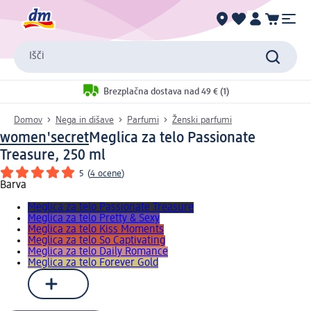
Išči
Brezplačna dostava nad 49 € (1)
Domov
Nega in dišave
Parfumi
Ženski parfumi
women'secret
Meglica za telo Passionate
Treasure, 250 ml
5
(
4 ocene
)
Barva
Meglica za telo Passionate Treasure
Meglica za telo Pretty & Sexy
Meglica za telo Kiss Moments
Meglica za telo So Captivating
Meglica za telo Daily Romance
Meglica za telo Forever Gold