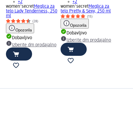
+2
+2
women'secret
Meglica za
women'secret
Meglica za
telo Lady Tenderness, 250
telo Pretty & Sexy, 250 ml
ml
(15)
(28)
Opozorila
Opozorila
Dobavljivo
Dobavljivo
Izberite dm prodajalno
Izberite dm prodajalno