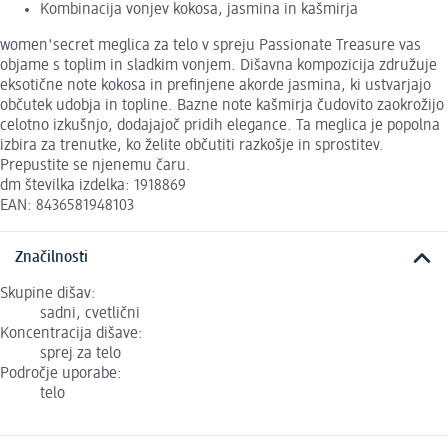
Kombinacija vonjev kokosa, jasmina in kašmirja
women'secret meglica za telo v spreju Passionate Treasure vas
objame s toplim in sladkim vonjem. Dišavna kompozicija združuje
eksotične note kokosa in prefinjene akorde jasmina, ki ustvarjajo
občutek udobja in topline. Bazne note kašmirja čudovito zaokrožijo
celotno izkušnjo, dodajajoč pridih elegance. Ta meglica je popolna
izbira za trenutke, ko želite občutiti razkošje in sprostitev.
Prepustite se njenemu čaru.
dm številka izdelka: 1918869
EAN: 8436581948103
Značilnosti
Skupine dišav:
sadni, cvetlični
Koncentracija dišave:
sprej za telo
Področje uporabe:
telo