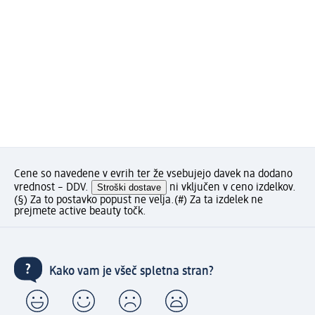
Cene so navedene v evrih ter že vsebujejo davek na dodano
vrednost – DDV.
Stroški dostave
ni vključen v ceno izdelkov.
(§) Za to postavko popust ne velja.
(#) Za ta izdelek ne
prejmete active beauty točk.
Kako vam je všeč spletna stran?