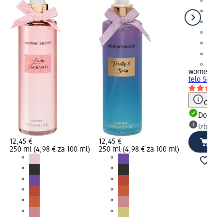
+2
women's
telo So 
Opoz
Dobav
Izber
12,45 €
12,45 €
250 ml (4,98 € za 100 ml)
250 ml (4,98 € za 100 ml)