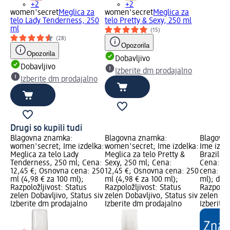
+2
+2
women'secret
Meglica za
women'secret
Meglica za
telo Lady Tenderness, 250
telo Pretty & Sexy, 250 ml
ml
(15)
(28)
Opozorila
Opozorila
Dobavljivo
Dobavljivo
Izberite dm prodajalno
Izberite dm prodajalno
Drugi so kupili tudi
Blagovna znamka:
Blagovna znamka:
Blagovna
women'secret; Ime izdelka:
women'secret; Ime izdelka:
Ime izde
Meglica za telo Lady
Meglica za telo Pretty &
Brazilian
Tenderness, 250 ml; Cena:
Sexy, 250 ml; Cena:
Cena: 2,
12,45 €; Osnovna cena: 250
12,45 €; Osnovna cena: 250
cena: 10
ml (4,98 € za 100 ml);
ml (4,98 € za 100 ml);
ml); dm 
Razpoložljivost: Status
Razpoložljivost: Status
Razpoložl
zelen Dobavljivo, Status siv
zelen Dobavljivo, Status siv
zelen Dob
Izberite dm prodajalno
Izberite dm prodajalno
Izberite