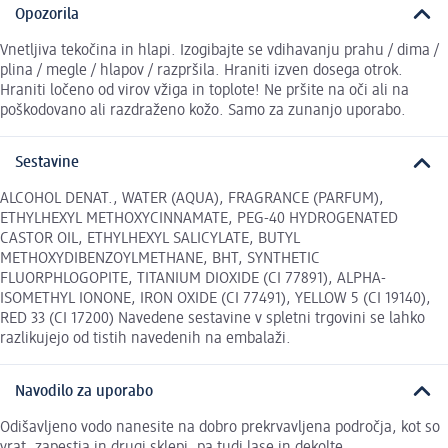
Opozorila
Vnetljiva tekočina in hlapi. Izogibajte se vdihavanju prahu / dima /
plina / megle / hlapov / razpršila. Hraniti izven dosega otrok.
Hraniti ločeno od virov vžiga in toplote! Ne pršite na oči ali na
poškodovano ali razdraženo kožo. Samo za zunanjo uporabo.
Sestavine
ALCOHOL DENAT., WATER (AQUA), FRAGRANCE (PARFUM),
ETHYLHEXYL METHOXYCINNAMATE, PEG-40 HYDROGENATED
CASTOR OIL, ETHYLHEXYL SALICYLATE, BUTYL
METHOXYDIBENZOYLMETHANE, BHT, SYNTHETIC
FLUORPHLOGOPITE, TITANIUM DIOXIDE (CI 77891), ALPHA-
ISOMETHYL IONONE, IRON OXIDE (CI 77491), YELLOW 5 (CI 19140),
RED 33 (CI 17200) Navedene sestavine v spletni trgovini se lahko
razlikujejo od tistih navedenih na embalaži.
Navodilo za uporabo
Odišavljeno vodo nanesite na dobro prekrvavljena področja, kot so
vrat, zapestja in drugi sklepi, pa tudi lase in dekolte.