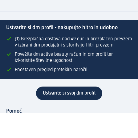
Ustvarite si dm profil - nakupujte hitro in udobno
(1) Brezplačna dostava nad 49 eur in brezplačen prevzem
v izbrani dm prodajalni s storitvijo Hitri prevzem
Povežite dm active beauty račun in dm profil ter
izkoristite številne ugodnosti
Enostaven pregled preteklih naročil
Ustvarite si svoj dm profil
Pomoč
Ugodnosti in storitve
Center za pomoč uporabnikom
Dostava
Vračila in menjave