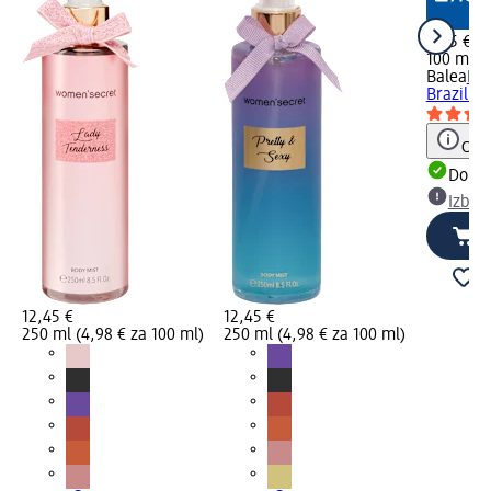
2,65 €
100 ml (2
Balea
Diš
Brazilian
Opoz
Dobav
Izber
12,45 €
12,45 €
250 ml (4,98 € za 100 ml)
250 ml (4,98 € za 100 ml)