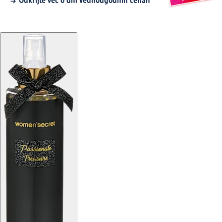
Odkrijte več o dm vednougodnih cenah