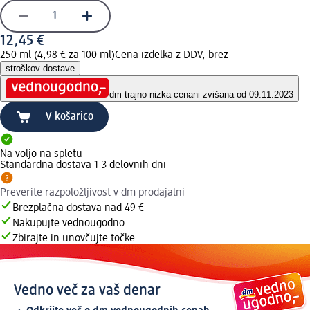
12,45 €
250 ml (4,98 € za 100 ml)
Cena izdelka z DDV, brez
stroškov dostave
dm trajno nizka cena
ni zvišana od 09.11.2023
V košarico
Na voljo na spletu
Standardna dostava 1-3 delovnih dni
Preverite razpoložljivost v dm prodajalni
Brezplačna dostava nad 49 €
Nakupujte vednougodno
Zbirajte in unovčujte točke
Vedno več za vaš denar