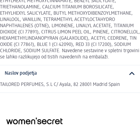
ETHYLHEXYL METHOXYCINNAMATE, BENZYL SALICYLATE,
TRIETHANOLAMINE, CALCIUM TITANIUM BOROSILICATE,
ETHYLHEXYL SALICYLATE, BUTYL METHOXYDIBENZOYLMETHANE,
LINALOOL, VANILLIN, TETRAMETHYL ACETYLOCTAHYDRO
NAPHTHALENES (OTNE), LIMONENE, LINALYL ACETATE, TITANIUM
DIOXIDE (CI 77891), CITRUS LIMON PEEL OIL, PINENE, CITRONELLOL,
HEXAMETHYLINDANOPYRAN (GALAXOLIDE), ACETYL CEDRENE, TIN
OXIDE (CI 77861), BLUE 1 (CI 42090), RED 33 (CI 17200), SODIUM
CHLORIDE, SODIUM SULFATE. Navedene sestavine v spletni trgovini
se lahko razlikujejo od tistih navedenih na embalaži.
Naslov podjetja
TAILORED PERFUMES, S.L C/ Ayala, 82 28001 Madrid Spain