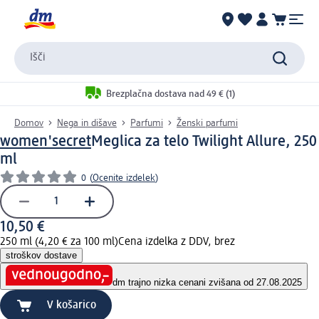
Išči
Brezplačna dostava nad 49 € (1)
Domov
Nega in dišave
Parfumi
Ženski parfumi
women'secret
Meglica za telo Twilight Allure, 250
ml
0
(
Ocenite izdelek
)
10,50 €
250 ml (4,20 € za 100 ml)
Cena izdelka z DDV, brez
stroškov dostave
dm trajno nizka cena
ni zvišana od 27.08.2025
V košarico