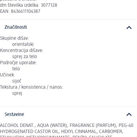
dm številka izdelka: 3077128
EAN: 8436611104387
Značilnosti
Skupine dišav:
orientalski
Koncentracija dišave:
sprej za telo
Področje uporabe:
telo
Učinek:
sijoč
Tekstura / konsistenca / nanos:
sprej
Sestavine
ALCOHOL DENAT., AQUA (WATER), FRAGRANCE (PARFUM), PEG-40
HYDROGENATED CASTOR OIL, HEXYL CINNAMAL, CARBOMER,