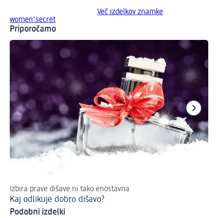
Več izdelkov znamke
women'secret
Priporočamo
Izbira prave dišave ni tako enostavna
Za
Kaj odlikuje dobro dišavo?
Da
Podobni izdelki