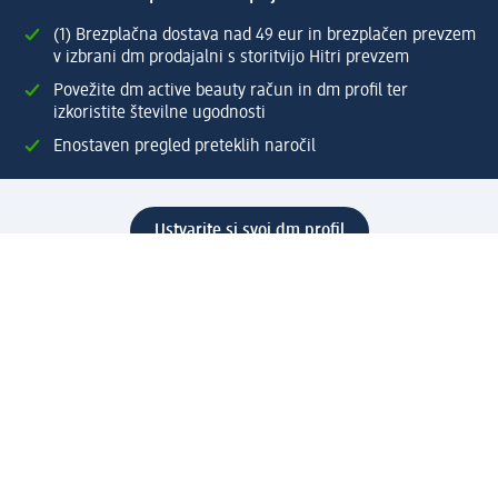
(1) Brezplačna dostava nad 49 eur in brezplačen prevzem
v izbrani dm prodajalni s storitvijo Hitri prevzem
Povežite dm active beauty račun in dm profil ter
izkoristite številne ugodnosti
Enostaven pregled preteklih naročil
Ustvarite si svoj dm profil
Pomoč
Ugodnosti in storitve
Center za pomoč uporabnikom
Dostava
Vračila in menjave
Podjetje
O nas
Družbena odgovornost
Zaposlitev
Mediji