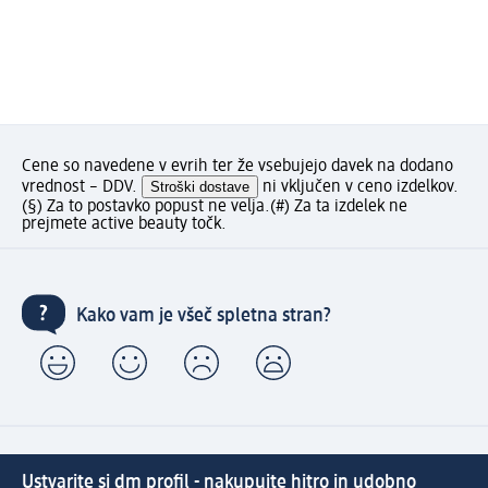
Cene so navedene v evrih ter že vsebujejo davek na dodano
vrednost – DDV.
Stroški dostave
ni vključen v ceno izdelkov.
(§) Za to postavko popust ne velja.
(#) Za ta izdelek ne
prejmete active beauty točk.
Kako vam je všeč spletna stran?
Ustvarite si dm profil - nakupujte hitro in udobno