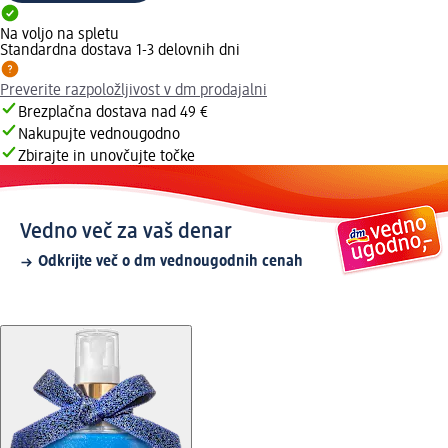
Na voljo na spletu
Standardna dostava 1-3 delovnih dni
Preverite razpoložljivost v dm prodajalni
Brezplačna dostava nad 49 €
Nakupujte vednougodno
Zbirajte in unovčujte točke
Vedno več za vaš denar
Odkrijte več o dm vednougodnih cenah