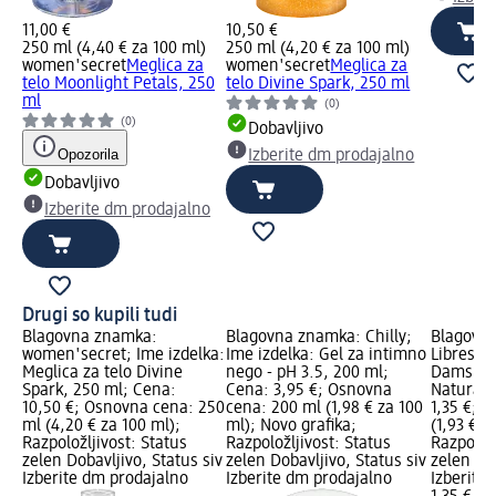
11,00 €
10,50 €
250 ml (4,40 € za 100 ml)
250 ml (4,20 € za 100 ml)
women'secret
Meglica za
women'secret
Meglica za
telo Moonlight Petals, 250
telo Divine Spark, 250 ml
ml
(0)
(0)
Dobavljivo
Opozorila
Izberite dm prodajalno
Dobavljivo
Izberite dm prodajalno
Drugi so kupili tudi
Blagovna znamka:
Blagovna znamka: Chilly;
Blagovn
women'secret; Ime izdelka:
Ime izdelka: Gel za intimno
Libresse;
Meglica za telo Divine
nego - pH 3.5, 200 ml;
Damski n
Spark, 250 ml; Cena:
Cena: 3,95 €; Osnovna
Natural 
10,50 €; Osnovna cena: 250
cena: 200 ml (1,98 € za 100
1,35 €; 
ml (4,20 € za 100 ml);
ml); Novo grafika;
(1,93 € z
Razpoložljivost: Status
Razpoložljivost: Status
Razpoložl
zelen Dobavljivo, Status siv
zelen Dobavljivo, Status siv
zelen Dob
Izberite dm prodajalno
Izberite dm prodajalno
Izberite