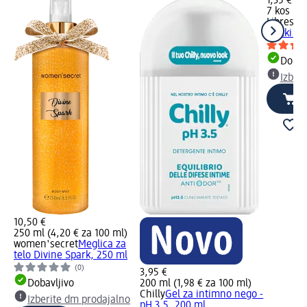
1,35 €
7 kos (1,
Libresse
vložki Na
Dobav
Izber
10,50 €
250 ml (4,20 € za 100 ml)
women'secret
Meglica za
telo Divine Spark, 250 ml
(0)
3,95 €
Dobavljivo
200 ml (1,98 € za 100 ml)
Chilly
Gel za intimno nego -
Izberite dm prodajalno
pH 3.5, 200 ml