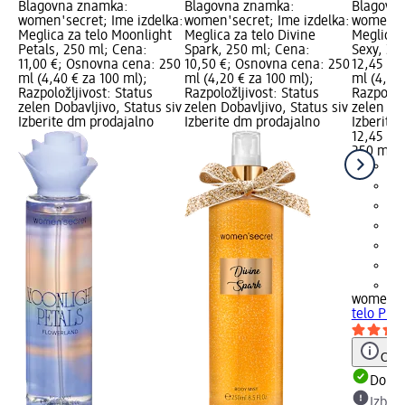
Blagovna znamka:
Blagovna znamka:
Blagovn
women'secret; Ime izdelka:
women'secret; Ime izdelka:
women'se
Meglica za telo Moonlight
Meglica za telo Divine
Meglica z
Petals, 250 ml; Cena:
Spark, 250 ml; Cena:
Sexy, 25
11,00 €; Osnovna cena: 250
10,50 €; Osnovna cena: 250
12,45 €;
ml (4,40 € za 100 ml);
ml (4,20 € za 100 ml);
ml (4,98 
Razpoložljivost: Status
Razpoložljivost: Status
Razpoložl
zelen Dobavljivo, Status siv
zelen Dobavljivo, Status siv
zelen Dob
Izberite dm prodajalno
Izberite dm prodajalno
Izberite
12,45 €
250 ml (
+2
women's
telo Pret
Opoz
Dobav
Izber