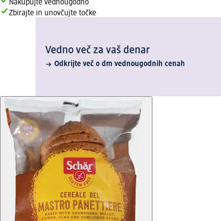
Nakupujte vednougodno
Zbirajte in unovčujte točke
Vedno več za vaš denar
Odkrijte več o dm vednougodnih cenah