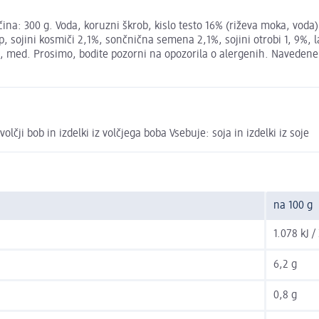
ina: 300 g. Voda, koruzni škrob, kislo testo 16% (riževa moka, voda)
up, sojini kosmiči 2,1%, sončnična semena 2,1%, sojini otrobi 1, 9%
l, med. Prosimo, bodite pozorni na opozorila o alergenih. Navedene s
olčji bob in izdelki iz volčjega boba Vsebuje: soja in izdelki iz soje
na 100 g
1.078 kJ /
6,2 g
0,8 g