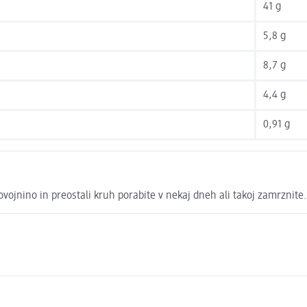
41 g
5,8 g
8,7 g
4,4 g
0,91 g
ojnino in preostali kruh porabite v nekaj dneh ali takoj zamrznite.