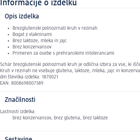
Informacije o izdelku
Opis izdelka
Brezglutenski polnozrnati kruh v rezinah
Bogat z vlakninami
Brez laktoze, mleka in jajc
Brez konzervansov
Primeren za osebe s prehranskimi intolerancami
Schär brezglutenski polnozrnati kruh je odlična izbira za vse, ki išč
Kruh v rezinah ne vsebuje glutena, laktoze, mleka, jajc in konzerv
dm številka izdelka: 1870021
EAN: 8008698007389
Značilnosti
Lastnosti izdelka:
brez konzervansov, brez glutena, brez laktoze
Sestavine