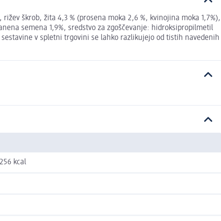
, rižev škrob, žita 4,3 % (prosena moka 2,6 %, kvinojina moka 1,7%),
, lanena semena 1,9%, sredstvo za zgoščevanje: hidroksipropilmetil
estavine v spletni trgovini se lahko razlikujejo od tistih navedenih
 256 kcal