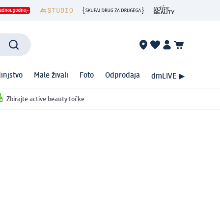
injstvo
Male živali
Foto
Odprodaja
dmLIVE ▶
Zbirajte active beauty točke