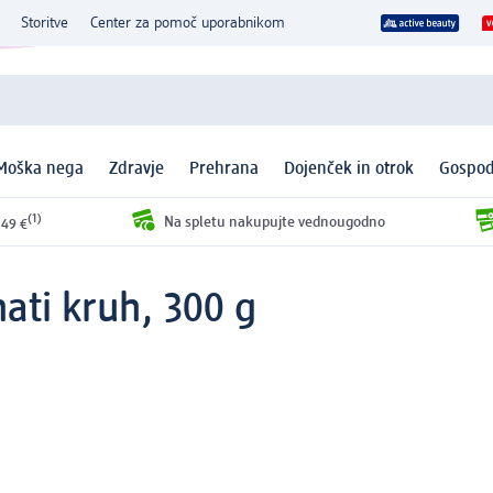
Storitve
Center za pomoč uporabnikom
Moška nega
Zdravje
Prehrana
Dojenček in otrok
Gospod
(1)
Na spletu nakupujte vednougodno
 49 €
ati kruh, 300 g