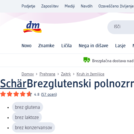
Podjetje
Zaposlitev
Mediji
Navdih
Ozaveščeno življenje
Išči
Novo
Znamke
Ličila
Nega in dišave
Lasje
Brezplačna dostava nad
Domov
Prehrana
Zajtrk
Kruh in žemljice
Schär
Brezglutenski polnozrn
4.8
(
57 ocen
)
brez glutena
brez laktoze
brez konzervansov