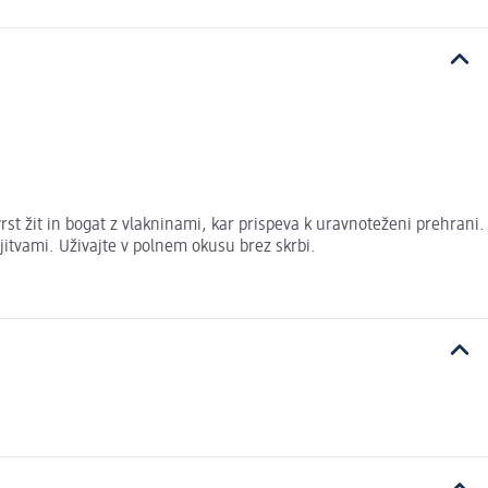
 vrst žit in bogat z vlakninami, kar prispeva k uravnoteženi prehrani.
jitvami. Uživajte v polnem okusu brez skrbi.