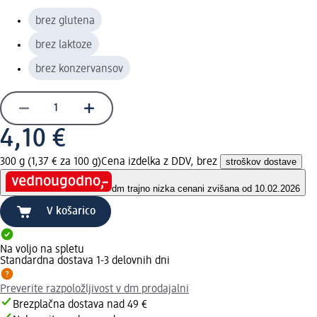
brez glutena
brez laktoze
brez konzervansov
4,10 €
300 g (1,37 € za 100 g)
Cena izdelka z DDV, brez
stroškov dostave
dm trajno nizka cena
ni zvišana od 10.02.2026
V košarico
Na voljo na spletu
Standardna dostava 1-3 delovnih dni
Preverite razpoložljivost v dm prodajalni
Brezplačna dostava nad 49 €