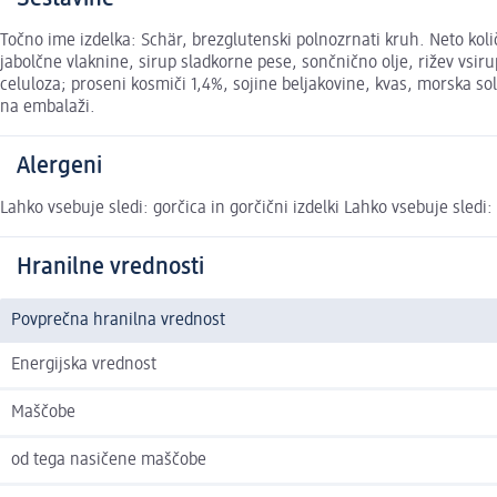
Točno ime izdelka: Schär, brezglutenski polnozrnati kruh. Neto količ
jabolčne vlaknine, sirup sladkorne pese, sončnično olje, rižev vsir
celuloza; proseni kosmiči 1,4%, sojine beljakovine, kvas, morska so
na embalaži.
Alergeni
Lahko vsebuje sledi: gorčica in gorčični izdelki Lahko vsebuje sledi: v
Hranilne vrednosti
Povprečna hranilna vrednost
Energijska vrednost
Maščobe
od tega nasičene maščobe