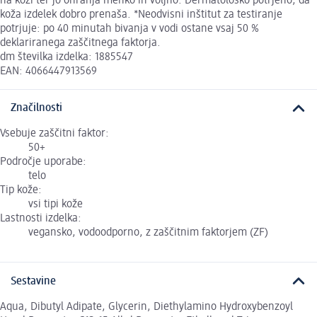
na koži ter jo ohranja mehko in voljno. Dermatološko potrjeno, da
koža izdelek dobro prenaša. *Neodvisni inštitut za testiranje
potrjuje: po 40 minutah bivanja v vodi ostane vsaj 50 %
deklariranega zaščitnega faktorja.
dm številka izdelka: 1885547
EAN: 4066447913569
Značilnosti
Vsebuje zaščitni faktor:
50+
Področje uporabe:
telo
Tip kože:
vsi tipi kože
Lastnosti izdelka:
vegansko, vodoodporno, z zaščitnim faktorjem (ZF)
Sestavine
Aqua, Dibutyl Adipate, Glycerin, Diethylamino Hydroxybenzoyl