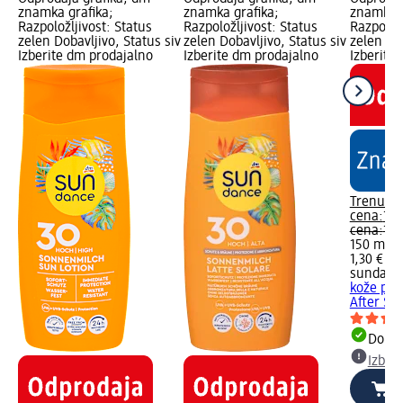
znamka grafika;
znamka grafika;
znamka g
Razpoložljivost: Status
Razpoložljivost: Status
Razpoložl
zelen Dobavljivo, Status siv
zelen Dobavljivo, Status siv
zelen Dob
Izberite dm prodajalno
Izberite dm prodajalno
Izberite
Trenutn
cena:
1,4
cena:
1,9
150 ml (0
1,30 € za
sundanc
kože po 
After Su
Dobav
Izber