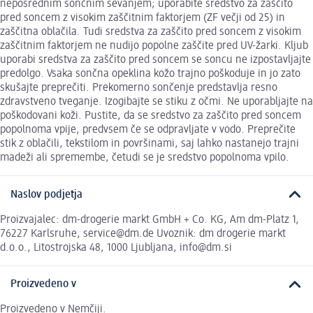
neposrednim sončnim sevanjem; uporabite sredstvo za zaščito
pred soncem z visokim zaščitnim faktorjem (ZF večji od 25) in
zaščitna oblačila. Tudi sredstva za zaščito pred soncem z visokim
zaščitnim faktorjem ne nudijo popolne zaščite pred UV-žarki. Kljub
uporabi sredstva za zaščito pred soncem se soncu ne izpostavljajte
predolgo. Vsaka sončna opeklina kožo trajno poškoduje in jo zato
skušajte preprečiti. Prekomerno sončenje predstavlja resno
zdravstveno tveganje. Izogibajte se stiku z očmi. Ne uporabljajte na
poškodovani koži. Pustite, da se sredstvo za zaščito pred soncem
popolnoma vpije, predvsem če se odpravljate v vodo. Preprečite
stik z oblačili, tekstilom in površinami, saj lahko nastanejo trajni
madeži ali spremembe, četudi se je sredstvo popolnoma vpilo.
Naslov podjetja
Proizvajalec: dm-drogerie markt GmbH + Co. KG, Am dm-Platz 1,
76227 Karlsruhe, service@dm.de Uvoznik: dm drogerie markt
d.o.o., Litostrojska 48, 1000 Ljubljana, info@dm.si
Proizvedeno v
Proizvedeno v Nemčiji.