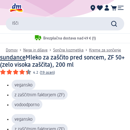
Išči
Brezplačna dostava nad 49 € (1)
Domov
Nega in dišave
Sončna kozmetika
Kreme za sončenje
sundance
Mleko za zaščito pred soncem, ZF 50+
(zelo visoka zaščita), 200 ml
4.2
(
19 ocen
)
vegansko
z zaščitnim faktorjem (ZF)
vodoodporno
vegansko
z zaščitnim faktorjem (ZF)