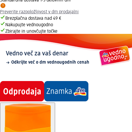
Standardna dostava 1-3 delovnih dni
Preverite razpoložljivost v dm prodajalni
Brezplačna dostava nad 49 €
Nakupujte vednougodno
Zbirajte in unovčujte točke
Vedno več za vaš denar
Odkrijte več o dm vednougodnih cenah