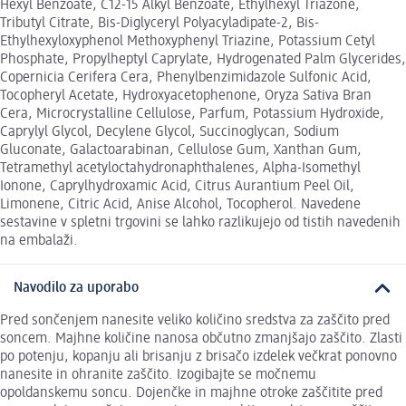
Hexyl Benzoate, C12-15 Alkyl Benzoate, Ethylhexyl Triazone,
Tributyl Citrate, Bis-Diglyceryl Polyacyladipate-2, Bis-
Ethylhexyloxyphenol Methoxyphenyl Triazine, Potassium Cetyl
Phosphate, Propylheptyl Caprylate, Hydrogenated Palm Glycerides,
Copernicia Cerifera Cera, Phenylbenzimidazole Sulfonic Acid,
Tocopheryl Acetate, Hydroxyacetophenone, Oryza Sativa Bran
Cera, Microcrystalline Cellulose, Parfum, Potassium Hydroxide,
Caprylyl Glycol, Decylene Glycol, Succinoglycan, Sodium
Gluconate, Galactoarabinan, Cellulose Gum, Xanthan Gum,
Tetramethyl acetyloctahydronaphthalenes, Alpha-Isomethyl
Ionone, Caprylhydroxamic Acid, Citrus Aurantium Peel Oil,
Limonene, Citric Acid, Anise Alcohol, Tocopherol. Navedene
sestavine v spletni trgovini se lahko razlikujejo od tistih navedenih
na embalaži.
Navodilo za uporabo
Pred sončenjem nanesite veliko količino sredstva za zaščito pred
soncem. Majhne količine nanosa občutno zmanjšajo zaščito. Zlasti
po potenju, kopanju ali brisanju z brisačo izdelek večkrat ponovno
nanesite in ohranite zaščito. Izogibajte se močnemu
opoldanskemu soncu. Dojenčke in majhne otroke zaščitite pred