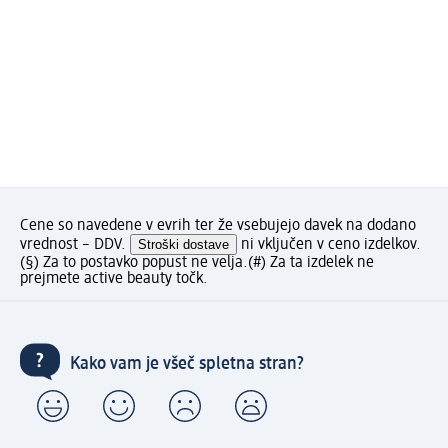
Cene so navedene v evrih ter že vsebujejo davek na dodano
vrednost – DDV.
Stroški dostave
ni vključen v ceno izdelkov.
(§) Za to postavko popust ne velja.
(#) Za ta izdelek ne
prejmete active beauty točk.
Kako vam je všeč spletna stran?