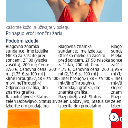
Zaščitite kožo in uživajte v poletju
Tak
Prihajajo vroči sončni žarki
Iz
Podobni izdelki
Blagovna znamka:
Blagovna znamka:
Blagovn
sundance; Ime izdelka:
sundance; Ime izdelka:
sundance
Mleko za zaščito pred
Otroško mleko za zaščito
Mleko za
soncem, ZF 30 (visoka
pred soncem, ZF 50 (visoka
soncem, 
zaščita), 200 ml; Cena:
zaščita), 200 ml; Cena:
zaščita)
3,50 €; Osnovna cena: 200
4,75 €; Osnovna cena: 200
3,95 €; 
ml (1,75 € za 100 ml |
ml (2,38 € za 100 ml |
ml (1,98 
<lineThrough>2,48 € za 100
<lineThrough>3,38 € za 100
<lineThr
ml</lineThrough>);
ml</lineThrough>);
ml</line
Odprodaja grafika, dm
Odprodaja grafika, dm
Odprodaj
znamka grafika;
znamka grafika;
znamka g
Razpoložljivost: Status
Razpoložljivost: Status
Razpoložl
zelen Dobavljivo, Status siv
zelen Dobavljivo, Status siv
zelen Dob
Izberite dm prodajalno
Izberite dm prodajalno
Izberite