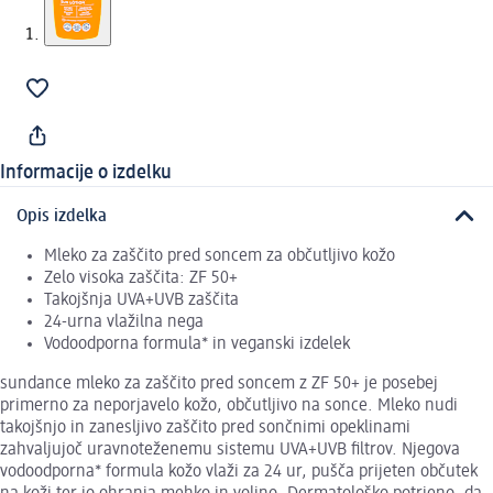
Informacije o izdelku
Opis izdelka
Mleko za zaščito pred soncem za občutljivo kožo
Zelo visoka zaščita: ZF 50+
Takojšnja UVA+UVB zaščita
24-urna vlažilna nega
Vodoodporna formula* in veganski izdelek
sundance mleko za zaščito pred soncem z ZF 50+ je posebej
primerno za neporjavelo kožo, občutljivo na sonce. Mleko nudi
takojšnjo in zanesljivo zaščito pred sončnimi opeklinami
zahvaljujoč uravnoteženemu sistemu UVA+UVB filtrov. Njegova
vodoodporna* formula kožo vlaži za 24 ur, pušča prijeten občutek