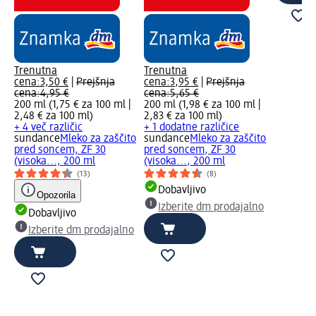
Trenutna
Trenutna
cena:
3,50 €
|
Prejšnja
cena:
3,95 €
|
Prejšnja
cena:
4,95 €
cena:
5,65 €
200 ml (1,75 € za 100 ml |
200 ml (1,98 € za 100 ml |
2,48 € za 100 ml
)
2,83 € za 100 ml
)
+ 4 več različic
+ 1 dodatne različice
sundance
Mleko za zaščito
sundance
Mleko za zaščito
pred soncem, ZF 30
pred soncem, ZF 30
(visoka..., 200 ml
(visoka..., 200 ml
(13)
(8)
Dobavljivo
Opozorila
Izberite dm prodajalno
Dobavljivo
Izberite dm prodajalno