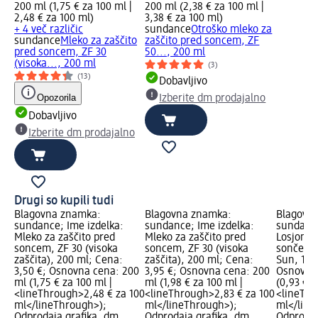
200 ml (1,75 € za 100 ml |
200 ml (2,38 € za 100 ml |
2,48 € za 100 ml
)
3,38 € za 100 ml
)
+ 4 več različic
sundance
Otroško mleko za
sundance
Mleko za zaščito
zaščito pred soncem, ZF
pred soncem, ZF 30
50..., 200 ml
(visoka..., 200 ml
(3)
(13)
Dobavljivo
Opozorila
Izberite dm prodajalno
Dobavljivo
Izberite dm prodajalno
Drugi so kupili tudi
Blagovna znamka:
Blagovna znamka:
Blagovn
sundance; Ime izdelka:
sundance; Ime izdelka:
sundance
Mleko za zaščito pred
Mleko za zaščito pred
Losjon z
soncem, ZF 30 (visoka
soncem, ZF 30 (visoka
sončenju
zaščita), 200 ml; Cena:
zaščita), 200 ml; Cena:
Sun, 150
3,50 €; Osnovna cena: 200
3,95 €; Osnovna cena: 200
Osnovna 
ml (1,75 € za 100 ml |
ml (1,98 € za 100 ml |
(0,93 € z
<lineThrough>2,48 € za 100
<lineThrough>2,83 € za 100
<lineThr
ml</lineThrough>);
ml</lineThrough>);
ml</line
Odprodaja grafika, dm
Odprodaja grafika, dm
Odprodaj