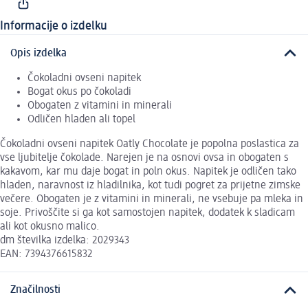
Informacije o izdelku
Opis izdelka
Čokoladni ovseni napitek
Bogat okus po čokoladi
Obogaten z vitamini in minerali
Odličen hladen ali topel
Čokoladni ovseni napitek Oatly Chocolate je popolna poslastica za
vse ljubitelje čokolade. Narejen je na osnovi ovsa in obogaten s
kakavom, kar mu daje bogat in poln okus. Napitek je odličen tako
hladen, naravnost iz hladilnika, kot tudi pogret za prijetne zimske
večere. Obogaten je z vitamini in minerali, ne vsebuje pa mleka in
soje. Privoščite si ga kot samostojen napitek, dodatek k sladicam
ali kot okusno malico.
dm številka izdelka: 2029343
EAN: 7394376615832
Značilnosti