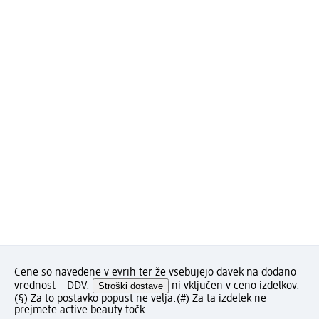
Cene so navedene v evrih ter že vsebujejo davek na dodano
vrednost – DDV.
Stroški dostave
ni vključen v ceno izdelkov.
(§) Za to postavko popust ne velja.
(#) Za ta izdelek ne
prejmete active beauty točk.