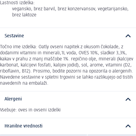
Lastnosti izdelka:
vegansko, brez barvil, brez konzervansov, vegetarijansko,
brez laktoze
Sestavine
Točno ime izdelka: Oatly ovseni napitek z okusom čokolade, z
dodanimi vitamini in minerali,1L voda, OVES 10%, sladkor 3,3%,
kakav v prahu z manj maščobe 1%. repičino olje, minerali (kalcijev
karbonat, kalcijevi fosfati, kalijev jodid), sol, arome, vitamini (D2,
riboflavin, B12). Prosimo, bodite pozorni na opozorila o alergenih.
Navedene sestavine v spletni trgovini se lahko razlikujejo od tistih
navedenih na embalaži.
Alergeni
Vsebuje: oves in ovseni izdelki
Hranilne vrednosti