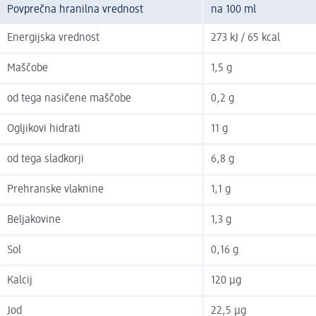
Povprečna hranilna vrednost
na 100 ml
Energijska vrednost
273 kJ / 65 kcal
Maščobe
1,5 g
od tega nasičene maščobe
0,2 g
Ogljikovi hidrati
11 g
od tega sladkorji
6,8 g
Prehranske vlaknine
1,1 g
Beljakovine
1,3 g
Sol
0,16 g
Kalcij
120 µg
Jod
22,5 µg