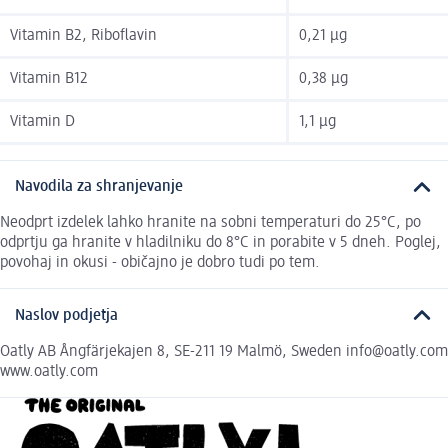
Vitamin B2, Riboflavin
0,21 µg
Vitamin B12
0,38 µg
Vitamin D
1,1 µg
Navodila za shranjevanje
Neodprt izdelek lahko hranite na sobni temperaturi do 25°C, po
odprtju ga hranite v hladilniku do 8°C in porabite v 5 dneh. Poglej,
povohaj in okusi - običajno je dobro tudi po tem.
Naslov podjetja
Oatly AB Ångfärjekajen 8, SE-211 19 Malmö, Sweden info@oatly.com
www.oatly.com