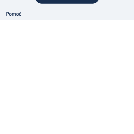
Pomoč
Ugodnosti in storitve
Center za pomoč uporabnikom
Dostava
Vračila in menjave
Podjetje
O nas
Družbena odgovornost
Zaposlitev
Mediji
dm svet
Vrste plačila