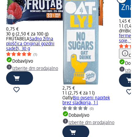
1,45 €
1 l (1,45 
0,75 €
dmBio
Bi
30 g (2,50 € za 100 g)
fermenti
FRUTABELA
Sadno žitna
soje, 1 l
ploščica Original gozdni
sadeži, 30 g
(1)
Opoz
Dobavljivo
Dobav
Izberite dm prodajalno
Izber
2,75 €
1 l (2,75 € za 1 l)
Oatly
Bio ovseni napitek
brez sladkorja, 1 l
(0)
Dobavljivo
Izberite dm prodajalno