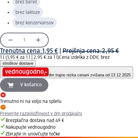
brez barvil
brez laktoze
brez konzervansov
Trenutna cena:
1,95 €
|
Prejšnja cena:
2,95 €
1 l (1,95 € za 1 l |
2,95 € za 1 l
)
Cena izdelka z DDV, brez
stroškov dostave
dm trajno nizka cena
ni zvišana od 13.12.2025
V košarico
Trenutno ni na voljo na spletu
Preverite razpoložljivost v dm prodajalni
Brezplačna dostava nad 49 €
Nakupujte vednougodno
Zbirajte in unovčujte točke