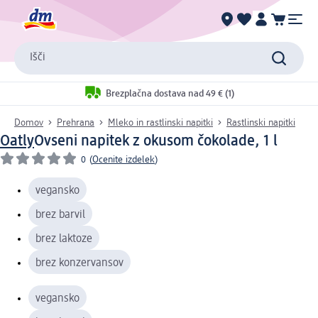
Išči
Brezplačna dostava nad 49 € (1)
Domov
Prehrana
Mleko in rastlinski napitki
Rastlinski napitki
Oatly
Ovseni napitek z okusom čokolade, 1 l
0
(
Ocenite izdelek
)
vegansko
brez barvil
brez laktoze
brez konzervansov
vegansko