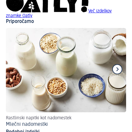
Več izdelkov
znamke Oatly
Priporočamo
Rastlinski napitki kot nadomestek
Ras
Mlečni nadomestki
Na