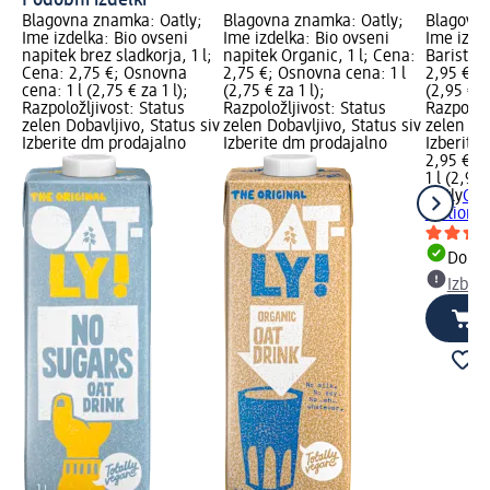
Podobni izdelki
Blagovna znamka: Oatly;
Blagovna znamka: Oatly;
Blagovna
Ime izdelka: Bio ovseni
Ime izdelka: Bio ovseni
Ime izde
napitek brez sladkorja, 1 l;
napitek Organic, 1 l; Cena:
Barista E
Cena: 2,75 €; Osnovna
2,75 €; Osnovna cena: 1 l
2,95 €; 
cena: 1 l (2,75 € za 1 l);
(2,75 € za 1 l);
(2,95 € za
Razpoložljivost: Status
Razpoložljivost: Status
Razpoložl
zelen Dobavljivo, Status siv
zelen Dobavljivo, Status siv
zelen Dob
Izberite dm prodajalno
Izberite dm prodajalno
Izberite
2,95 €
1 l (2,95 
Oatly
Ovs
Edition, 1
Dobav
Izber