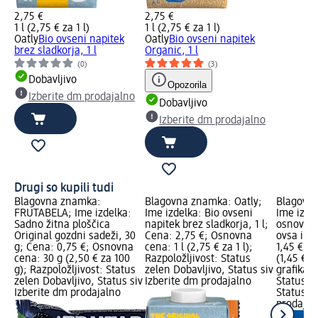
2,75 €
2,75 €
1 l (2,75 € za 1 l)
1 l (2,75 € za 1 l)
Oatly
Bio ovseni napitek
Oatly
Bio ovseni napitek
brez sladkorja, 1 l
Organic, 1 l
(0)
(3)
Dobavljivo
Opozorila
Izberite dm prodajalno
Dobavljivo
Izberite dm prodajalno
Drugi so kupili tudi
Blagovna znamka:
Blagovna znamka: Oatly;
Blagovn
FRUTABELA; Ime izdelka:
Ime izdelka: Bio ovseni
Ime izde
Sadno žitna ploščica
napitek brez sladkorja, 1 l;
osnovi f
Original gozdni sadeži, 30
Cena: 2,75 €; Osnovna
ovsa in s
g; Cena: 0,75 €; Osnovna
cena: 1 l (2,75 € za 1 l);
1,45 €; O
cena: 30 g (2,50 € za 100
Razpoložljivost: Status
(1,45 € z
g); Razpoložljivost: Status
zelen Dobavljivo, Status siv
grafika; 
zelen Dobavljivo, Status siv
Izberite dm prodajalno
Status z
Izberite dm prodajalno
Status si
prodajal