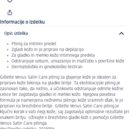
Informacije o izdelku
Opis izdelka
Piling za intimni predel
Zgladi kožo in jo pripravi na depilacijo
Za gladko in mehko kožo intimnega predela
Odstranjuje sebum, umazanijo in maščobo s površine kože
Dermatološko in ginekološko testiran
Gillette Venus Satin Care piling za glajenje kože je idealen za
pripravo kože bikinija na gladko britje. Ta eksfoliacijski piling je
zasnovan tako, da nežno, a učinkovito odstranjuje odmrle kožne
celice ter zagotavlja gladko in mehko kožo. Njegova posebna
formula je namenjena nežnemu pilingu kože sramnih dlak, ki jo
pripravi na brezhibno britje. Gillette Venus Satin Care piling je
ključni korak v vaši negi kože, saj zagotavlja optimalne rezultate pri
vsakem britju. Uživajte v brezhibno gladki koži s pomočjo Gillette
Venus Satin Care pilinga.