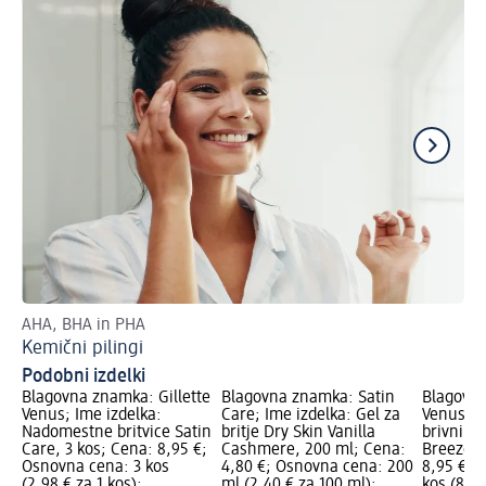
AHA, BHA in PHA
Ka
Kemični pilingi
Ne
Podobni izdelki
Blagovna znamka: Gillette
Blagovna znamka: Satin
Blagovna
Venus; Ime izdelka:
Care; Ime izdelka: Gel za
Venus; I
Nadomestne britvice Satin
britje Dry Skin Vanilla
brivnik 
Care, 3 kos; Cena: 8,95 €;
Cashmere, 200 ml; Cena:
Breeze, 
Osnovna cena: 3 kos
4,80 €; Osnovna cena: 200
8,95 €; 
(2,98 € za 1 kos);
ml (2,40 € za 100 ml);
kos (8,95