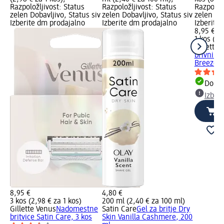
Razpoložljivost: Status
Razpoložljivost: Status
Razpoložl
zelen Dobavljivo, Status siv
zelen Dobavljivo, Status siv
zelen Dob
Izberite dm prodajalno
Izberite dm prodajalno
Izberite
8,95 €
1 kos (8,
Gillette 
brivnik 
Breeze, 
Dobav
Izber
8,95 €
4,80 €
3 kos (2,98 € za 1 kos)
200 ml (2,40 € za 100 ml)
Gillette Venus
Nadomestne
Satin Care
Gel za britje Dry
britvice Satin Care, 3 kos
Skin Vanilla Cashmere, 200