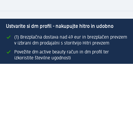
Ustvarite si dm profil - nakupujte hitro in udobno
(1) Brezplačna dostava nad 49 eur in brezplačen prevzem
v izbrani dm prodajalni s storitvijo Hitri prevzem
Povežite dm active beauty račun in dm profil ter
izkoristite številne ugodnosti
Enostaven pregled preteklih naročil
Ustvarite si svoj dm profil
Pomoč
Ugodnosti in storitve
Center za pomoč uporabnikom
Dostava
Vračila in menjave