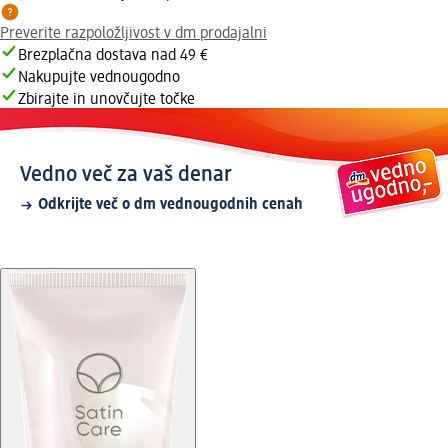
Preverite razpoložljivost v dm prodajalni
Brezplačna dostava nad 49 €
Nakupujte vednougodno
Zbirajte in unovčujte točke
Vedno več za vaš denar
Odkrijte več o dm vednougodnih cenah