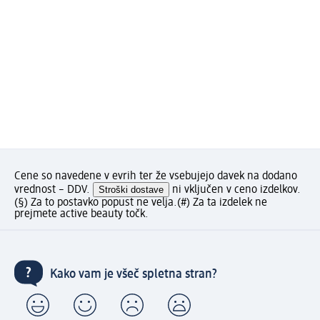
Cene so navedene v evrih ter že vsebujejo davek na dodano
vrednost – DDV.
Stroški dostave
ni vključen v ceno izdelkov.
(§) Za to postavko popust ne velja.
(#) Za ta izdelek ne
prejmete active beauty točk.
Kako vam je všeč spletna stran?