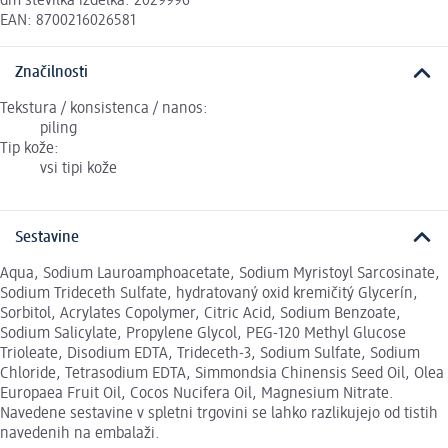
dm številka izdelka: 2029996
EAN: 8700216026581
Značilnosti
Tekstura / konsistenca / nanos:
piling
Tip kože:
vsi tipi kože
Sestavine
Aqua, Sodium Lauroamphoacetate, Sodium Myristoyl Sarcosinate,
Sodium Trideceth Sulfate, hydratovaný oxid kremičitý Glycerín,
Sorbitol, Acrylates Copolymer, Citric Acid, Sodium Benzoate,
Sodium Salicylate, Propylene Glycol, PEG-120 Methyl Glucose
Trioleate, Disodium EDTA, Trideceth-3, Sodium Sulfate, Sodium
Chloride, Tetrasodium EDTA, Simmondsia Chinensis Seed Oil, Olea
Europaea Fruit Oil, Cocos Nucifera Oil, Magnesium Nitrate.
Navedene sestavine v spletni trgovini se lahko razlikujejo od tistih
navedenih na embalaži.