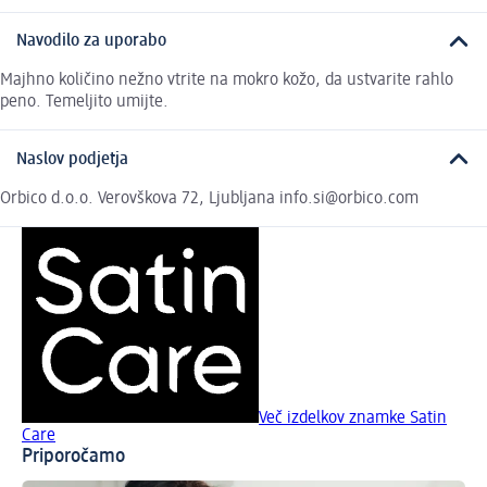
Navodilo za uporabo
Majhno količino nežno vtrite na mokro kožo, da ustvarite rahlo
peno. Temeljito umijte.
Naslov podjetja
Orbico d.o.o. Verovškova 72, Ljubljana info.si@orbico.com
Več izdelkov znamke Satin
Care
Priporočamo