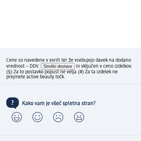
Cene so navedene v evrih ter že vsebujejo davek na dodano
vrednost – DDV.
Stroški dostave
ni vključen v ceno izdelkov.
(§) Za to postavko popust ne velja.
(#) Za ta izdelek ne
prejmete active beauty točk.
Kako vam je všeč spletna stran?