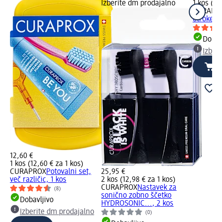
Izberite dm prodajalno
1 kos (12
CURAPR
otroke K
Dobav
Izber
12,60 €
1 kos (12,60 € za 1 kos)
CURAPROX
Potovalni set,
25,95 €
več različic, 1 kos
2 kos (12,98 € za 1 kos)
CURAPROX
Nastavek za
(8)
sonično zobno ščetko
Dobavljivo
HYDROSONIC..., 2 kos
Izberite dm prodajalno
(0)