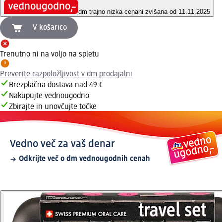
dm trajno nizka cena
ni zvišana od 11.11.2025
V košarico
Trenutno ni na voljo na spletu
Preverite razpoložljivost v dm prodajalni
Brezplačna dostava nad 49 €
Nakupujte vednougodno
Zbirajte in unovčujte točke
Vedno več za vaš denar
Odkrijte več o dm vednougodnih cenah