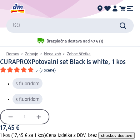
Išči
Brezplačna dostava nad 49 € (1)
Domov
Zdravje
Nega zob
Zobne ščetke
CURAPROX
Potovalni set Black is white, 1 kos
5
(
3 ocene
)
s fluoridom
s fluoridom
17,45 €
1 kos (17,45 € za 1 kos)
Cena izdelka z DDV, brez
stroškov dostave