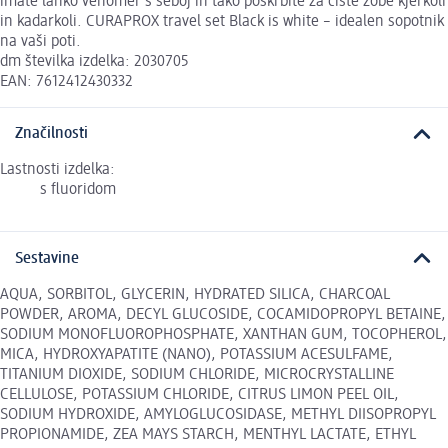
imate lahko venomer s seboj in tako poskrbite za čiste zobe kjerkoli
in kadarkoli. CURAPROX travel set Black is white – idealen sopotnik
na vaši poti.
dm številka izdelka: 2030705
EAN: 7612412430332
Značilnosti
Lastnosti izdelka:
s fluoridom
Sestavine
AQUA, SORBITOL, GLYCERIN, HYDRATED SILICA, CHARCOAL
POWDER, AROMA, DECYL GLUCOSIDE, COCAMIDOPROPYL BETAINE,
SODIUM MONOFLUOROPHOSPHATE, XANTHAN GUM, TOCOPHEROL,
MICA, HYDROXYAPATITE (NANO), POTASSIUM ACESULFAME,
TITANIUM DIOXIDE, SODIUM CHLORIDE, MICROCRYSTALLINE
CELLULOSE, POTASSIUM CHLORIDE, CITRUS LIMON PEEL OIL,
SODIUM HYDROXIDE, AMYLOGLUCOSIDASE, METHYL DIISOPROPYL
PROPIONAMIDE, ZEA MAYS STARCH, MENTHYL LACTATE, ETHYL