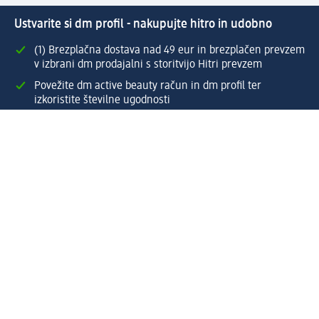
Ustvarite si dm profil - nakupujte hitro in udobno
(1) Brezplačna dostava nad 49 eur in brezplačen prevzem
v izbrani dm prodajalni s storitvijo Hitri prevzem
Povežite dm active beauty račun in dm profil ter
izkoristite številne ugodnosti
Enostaven pregled preteklih naročil
Ustvarite si svoj dm profil
Pomoč
Ugodnosti in storitve
Center za pomoč uporabnikom
Dostava
Vračila in menjave
Podjetje