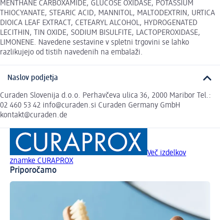
MENTHANE CARBOXAMIDE, GLUCOSE OXIDASE, POTASSIUM
THIOCYANATE, STEARIC ACID, MANNITOL, MALTODEXTRIN, URTICA
DIOICA LEAF EXTRACT, CETEARYL ALCOHOL, HYDROGENATED
LECITHIN, TIN OXIDE, SODIUM BISULFITE, LACTOPEROXIDASE,
LIMONENE. Navedene sestavine v spletni trgovini se lahko
razlikujejo od tistih navedenih na embalaži.
Naslov podjetja
Curaden Slovenija d.o.o. Perhavčeva ulica 36, 2000 Maribor Tel.:
02 460 53 42 info@curaden.si Curaden Germany GmbH
kontakt@curaden.de
Več izdelkov
znamke CURAPROX
Priporočamo