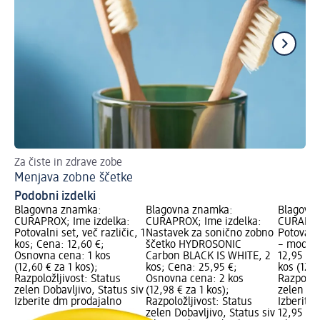
Za čiste in zdrave zobe
Hi
Menjava zobne ščetke
Na
Podobni izdelki
Blagovna znamka:
Blagovna znamka:
Blagovn
CURAPROX; Ime izdelka:
CURAPROX; Ime izdelka:
CURAPROX
Potovalni set, več različic, 1
Nastavek za sonično zobno
Potovalni
kos; Cena: 12,60 €;
ščetko HYDROSONIC
– moder,
Osnovna cena: 1 kos
Carbon BLACK IS WHITE, 2
12,95 €;
(12,60 € za 1 kos);
kos; Cena: 25,95 €;
kos (12,9
Razpoložljivost: Status
Osnovna cena: 2 kos
Razpoložl
zelen Dobavljivo, Status siv
(12,98 € za 1 kos);
zelen Dob
Izberite dm prodajalno
Razpoložljivost: Status
Izberite
zelen Dobavljivo, Status siv
12,95 €