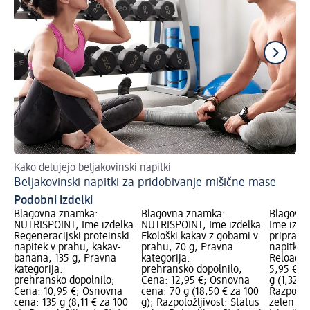
Kako delujejo beljakovinski napitki
Ka
Beljakovinski napitki za pridobivanje mišične mase
Šp
Podobni izdelki
Blagovna znamka:
Blagovna znamka:
Blagovna
NUTRISPOINT; Ime izdelka:
NUTRISPOINT; Ime izdelka:
Ime izde
Regeneracijski proteinski
Ekološki kakav z gobami v
pripravo
napitek v prahu, kakav-
prahu, 70 g; Pravna
napitka 
banana, 135 g; Pravna
kategorija:
Reload, 
kategorija:
prehransko dopolnilo;
5,95 €; 
prehransko dopolnilo;
Cena: 12,95 €; Osnovna
g (1,32 €
Cena: 10,95 €; Osnovna
cena: 70 g (18,50 € za 100
Razpoložl
cena: 135 g (8,11 € za 100
g); Razpoložljivost: Status
zelen Dob