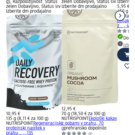
g); Razpoložljivost: Status
zelen Dobavljivo, Status siv
Izberite
zelen Dobavljivo, Status siv
Izberite dm prodajalno
5,95 €
Izberite dm prodajalno
450 g (1,
isostar
Pr
beljakov
z..., 450
Dobav
Izber
12,95 €
10,95 €
70 g (18,50 € za 100 g)
135 g (8,11 € za 100 g)
NUTRISPOINT
Ekološki kakav
NUTRISPOINT
Regeneracijski
z gobami v prahu, 70
proteinski napitek v
g
prehransko dopolnilo
prahu,..., 135
(0)