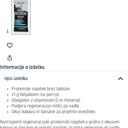
Informacije o izdelku
Opis izdelka
Proteinski napitek brez laktoze
21 g beljakovin na porcijo
Obogaten z vitaminom D in minerali
Podpira regeneracijo mišic po vadbi
Okus kakava in banane za prijetno osvežitev
Nutrispoint regeneracijski proteinski napitek v prahu z okusom
kakava in banane je popoln partner za hitro okrevanje po vadbi.