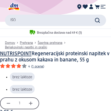
Išči
Brezplačna dostava nad 49 € (1)
Domov
Prehrana
Športna prehrana
Beljakovinski napitki in praški
NUTRISPOINT
Regeneracijski proteinski napitek v
prahu z okusom kakava in banane, 55 g
4
(
1 ocena
)
brez laktoze
brez laktoze