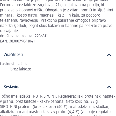
Formula brez laktoze zagotavlja 21 g beljakovin na porcijo, ki
prispevajo k obnovi mišic. Obogaten je z vitaminom D in ključnimi
minerali, kot so natrij, magnezij, kalcij in kalij, za podporo
telesnemu ravnovesju. Praktično pakiranje omogoča pripravo
napitka kjerkoli, bogat okus kakava in banane pa poskrbi za pravo
razvajanje.
dm številka izdelka: 2236311
EAN: 3830079041041
Značilnosti
Lastnosti izdelka:
brez laktoze
Sestavine
Točno ime izdelka: NUTRISPOINT. Regeneracijski proteinski napitek
v prahu; brez laktoze - kakav-banana. Neto količina: 55 g.
SIROTKINI proteini (brez laktoze) (40 %), maltodekstrin, sladkor,
alkaliziran manj masten kakav v prahu (6,4 %) (vsebuje regulator