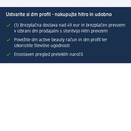
Ustvarite si dm profil - nakupujte hitro in udobno
(1) Brezplačna dostava nad 49 eur in brezplačen prevzem
v izbrani dm prodajalni s storitvijo Hitri prevzem
Povežite dm active beauty račun in dm profil ter
izkoristite številne ugodnosti
Enostaven pregled preteklih naročil
Ustvarite si svoj dm profil
Pomoč
Ugodnosti in storitve
Center za pomoč uporabnikom
Dostava
Vračila in menjave
Podjetje