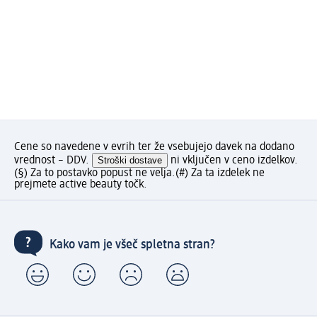
Cene so navedene v evrih ter že vsebujejo davek na dodano
vrednost – DDV.
Stroški dostave
ni vključen v ceno izdelkov.
(§) Za to postavko popust ne velja.
(#) Za ta izdelek ne
prejmete active beauty točk.
Kako vam je všeč spletna stran?