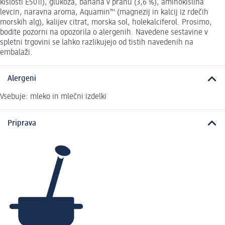
kislosti E501i), glukoza, banana v prahu (3,6 %), aminokislina
levcin, naravna aroma, Aquamin™ (magnezij in kalcij iz rdečih
morskih alg), kalijev citrat, morska sol, holekalciferol. Prosimo,
bodite pozorni na opozorila o alergenih. Navedene sestavine v
spletni trgovini se lahko razlikujejo od tistih navedenih na
embalaži.
Alergeni
Vsebuje: mleko in mlečni izdelki
Priprava