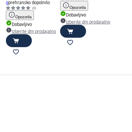
g
prehransko dopolnilo
Opozorila
(0)
Dobavljivo
Opozorila
Izberite dm prodajalno
Dobavljivo
Izberite dm prodajalno