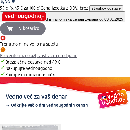
3,55 €
55 g (6,45 € za 100 g)
Cena izdelka z DDV, brez
stroškov dostave
dm trajno nizka cena
ni zvišana od 03.01.2025
V košarico
Trenutno ni na voljo na spletu
Preverite razpoložljivost v dm prodajalni
Brezplačna dostava nad 49 €
Nakupujte vednougodno
Zbirajte in unovčujte točke
Vedno več za vaš denar
Odkrijte več o dm vednougodnih cenah