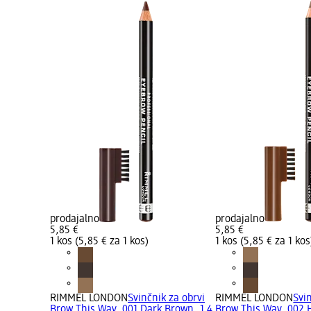
prodajalno
prodajalno
5,85 €
5,85 €
1 kos (5,85 € za 1 kos)
1 kos (5,85 € za 1 kos
RIMMEL LONDON
Svinčnik za obrvi
RIMMEL LONDON
Svi
Brow This Way, 001 Dark Brown, 1,4
Brow This Way, 002 H