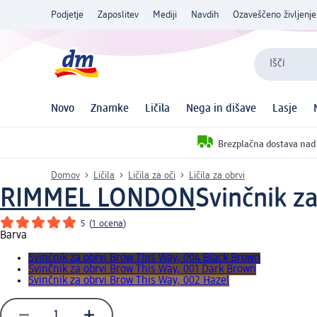
Podjetje
Zaposlitev
Mediji
Navdih
Ozaveščeno življenje
Išči
Novo
Znamke
Ličila
Nega in dišave
Lasje
Brezplačna dostava nad
Domov
Ličila
Ličila za oči
Ličila za obrvi
RIMMEL LONDON
Svinčnik z
5
(
1 ocena
)
Barva
Svinčnik za obrvi Brow This Way, 004 Black Brown
Svinčnik za obrvi Brow This Way, 001 Dark Brown
Svinčnik za obrvi Brow This Way, 002 Hazel