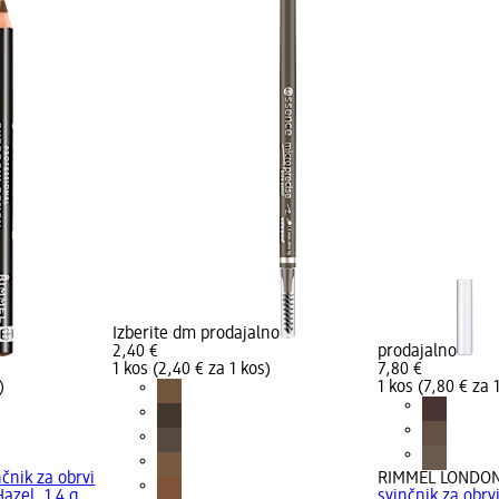
Izberite dm prodajalno
2,40 €
prodajalno
1 kos (2,40 € za 1 kos)
7,80 €
)
1 kos (7,80 € za 
nčnik za obrvi
RIMMEL LONDO
azel, 1,4 g
svinčnik za obrv