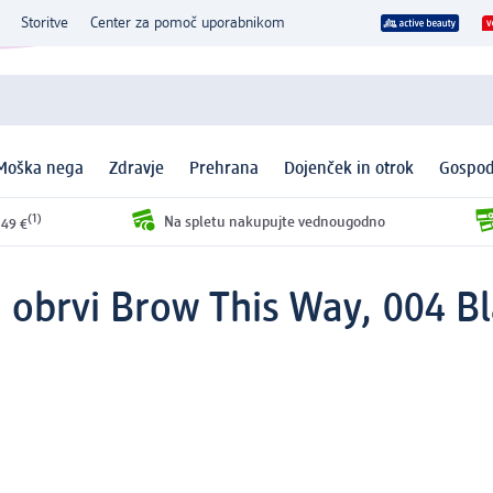
Storitve
Center za pomoč uporabnikom
Moška nega
Zdravje
Prehrana
Dojenček in otrok
Gospod
(1)
Na spletu nakupujte vednougodno
 49 €
a obrvi Brow This Way, 004 Bl