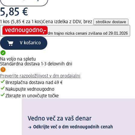
5,85 €
1 kos (5,85 € za 1 kos)
Cena izdelka z DDV, brez
stroškov dostave
dm trajno nizka cena
ni zvišana od 29.01.2026
V košarico
Na voljo na spletu
Standardna dostava 1-3 delovnih dni
Preverite razpoložljivost v dm prodajalni
Brezplačna dostava nad 49 €
Nakupujte vednougodno
Zbirajte in unovčujte točke
Vedno več za vaš denar
Odkrijte več o dm vednougodnih cenah