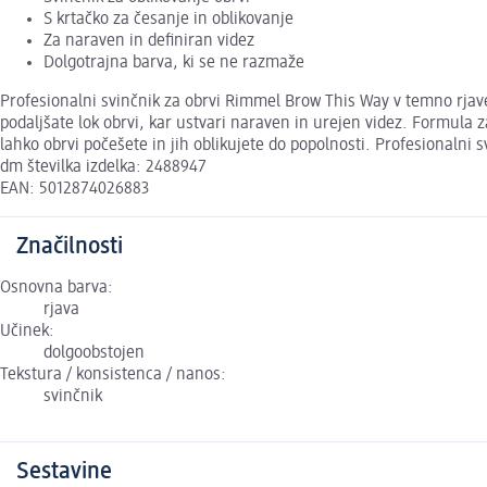
S krtačko za česanje in oblikovanje
Za naraven in definiran videz
Dolgotrajna barva, ki se ne razmaže
Profesionalni svinčnik za obrvi Rimmel Brow This Way v temno rjave
podaljšate lok obrvi, kar ustvari naraven in urejen videz. Formula 
lahko obrvi počešete in jih oblikujete do popolnosti. Profesionalni 
dm številka izdelka: 2488947
EAN: 5012874026883
Značilnosti
Osnovna barva:
rjava
Učinek:
dolgoobstojen
Tekstura / konsistenca / nanos:
svinčnik
Sestavine