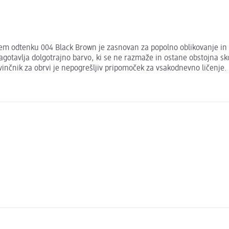
m odtenku 004 Black Brown je zasnovan za popolno oblikovanje in def
zagotavlja dolgotrajno barvo, ki se ne razmaže in ostane obstojna sk
svinčnik za obrvi je nepogrešljiv pripomoček za vsakodnevno ličenje.