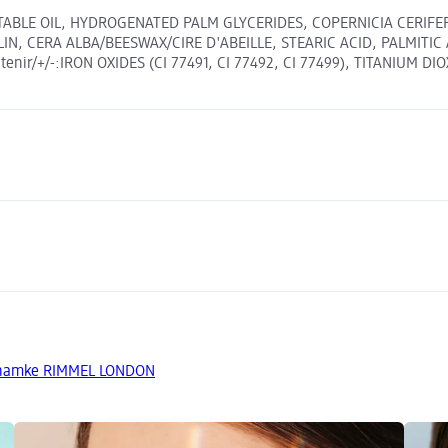
BLE OIL, HYDROGENATED PALM GLYCERIDES, COPERNICIA CERIFER
N, CERA ALBA/BEESWAX/CIRE D'ABEILLE, STEARIC ACID, PALMITIC
ir/+/-:IRON OXIDES (CI 77491, CI 77492, CI 77499), TITANIUM DIOXI
 znamke RIMMEL LONDON