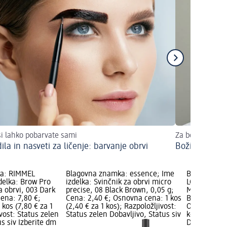
si lahko pobarvate sami
Za božič zasijte
la in nasveti za ličenje: barvanje obrvi
Božični make
a: RIMMEL
Blagovna znamka: essence; Ime
Blagovna z
elka: Brow Pro
izdelka: Svinčnik za obrvi micro
LONDON; Ime
a obrvi, 003 Dark
precise, 08 Black Brown, 0,05 g;
Micro svinčn
ena: 7,80 €;
Cena: 2,40 €; Osnovna cena: 1 kos
Brown, 0,09
kos (7,80 € za 1
(2,40 € za 1 kos); Razpoložljivost:
Osnovna cena
ivost: Status zelen
Status zelen Dobavljivo, Status siv
kos); Razpol
us siv Izberite dm
Dobavljivo, 