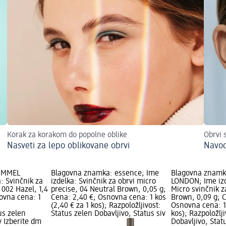
Korak za korakom do popolne oblike
Obrvi 
Nasveti za lepo oblikovane obrvi
Navodi
RIMMEL
Blagovna znamka: essence; Ime
Blagovna znamk
: Svinčnik za
izdelka: Svinčnik za obrvi micro
LONDON; Ime izd
 002 Hazel, 1,4
precise, 04 Neutral Brown, 0,05 g;
Micro svinčnik z
ovna cena: 1
Cena: 2,40 €; Osnovna cena: 1 kos
Brown, 0,09 g; C
(2,40 € za 1 kos); Razpoložljivost:
Osnovna cena: 1 
us zelen
Status zelen Dobavljivo, Status siv
kos); Razpoložlj
v Izberite dm
Dobavljivo, Stat