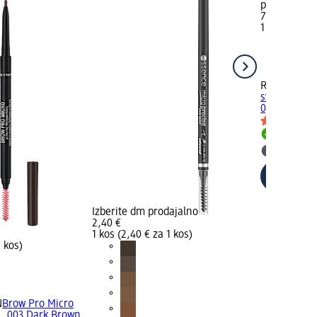
prodajalno
7,80 €
1 kos (7,80 €
RIMMEL LO
svinčnik za 
0,09 g
Dobavlji
Izberite
Izberite dm prodajalno
2,40 €
1 kos (2,40 € za 1 kos)
1 kos)
N
Brow Pro Micro
i, 003 Dark Brown,