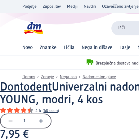
Podjetje
Zaposlitev
Mediji
Navdih
Ozaveščeno življenje
Išči
Novo
Znamke
Ličila
Nega in dišave
Lasje
Brezplačna dostava nad
Domov
Zdravje
Nega zob
Nadomestne glave
Dontodent
Univerzalni nadom
YOUNG, modri, 4 kos
4.6
(
68 ocen
)
7,95 €