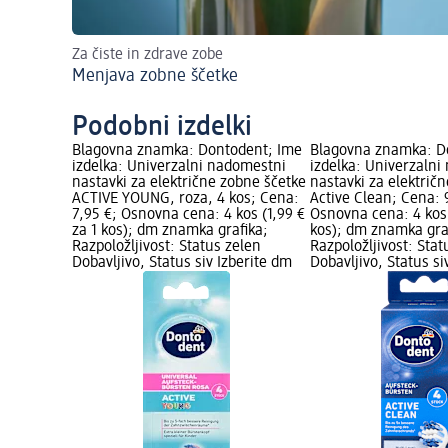
Za čiste in zdrave zobe
Menjava zobne ščetke
Podobni izdelki
Blagovna znamka: Dontodent; Ime
Blagovna znamka: D
izdelka: Univerzalni nadomestni
izdelka: Univerzaln
nastavki za električne zobne ščetke
nastavki za električ
ACTIVE YOUNG, roza, 4 kos; Cena:
Active Clean; Cena: 
7,95 €; Osnovna cena: 4 kos (1,99 €
Osnovna cena: 4 kos 
za 1 kos); dm znamka grafika;
kos); dm znamka gra
Razpoložljivost: Status zelen
Razpoložljivost: Stat
Dobavljivo, Status siv Izberite dm
Dobavljivo, Status si