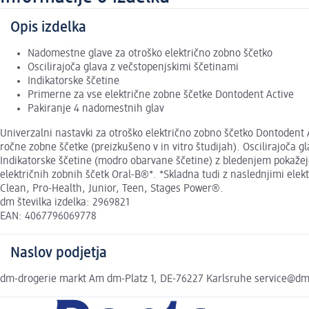
Opis izdelka
Nadomestne glave za otroško električno zobno ščetko
Oscilirajoča glava z večstopenjskimi ščetinami
Indikatorske ščetine
Primerne za vse električne zobne ščetke Dontodent Active
Pakiranje 4 nadomestnih glav
Univerzalni nastavki za otroško električno zobno ščetko Dontodent 
ročne zobne ščetke (preizkušeno v in vitro študijah). Oscilirajoča g
Indikatorske ščetine (modro obarvane ščetine) z bledenjem pokažejo
električnih zobnih ščetk Oral-B®*. *Skladna tudi z naslednjimi ele
Clean, Pro-Health, Junior, Teen, Stages Power®.
dm številka izdelka: 2969821
EAN: 4067796069778
Naslov podjetja
dm-drogerie markt Am dm-Platz 1, DE-76227 Karlsruhe service@d