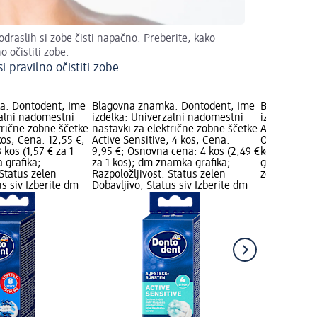
 odraslih si zobe čisti napačno. Preberite, kako
o očistiti zobe.
i pravilno očistiti zobe
a: Dontodent; Ime
Blagovna znamka: Dontodent; Ime
Blagovna z
zalni nadomestni
izdelka: Univerzalni nadomestni
izdelka: Ele
trične zobne ščetke
nastavki za električne zobne ščetke
Active Young
kos; Cena: 12,55 €;
Active Sensitive, 4 kos; Cena:
Osnovna cena
kos (1,57 € za 1
9,95 €; Osnovna cena: 4 kos (2,49 €
kos); Novo 
 grafika;
za 1 kos); dm znamka grafika;
grafika; Raz
 Status zelen
Razpoložljivost: Status zelen
zelen Dobavl
us siv Izberite dm
Dobavljivo, Status siv Izberite dm