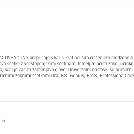
ACTIVE YOUNG prepričajo s kar 5-krat boljšim čiščenjem medzobnih p
lava ščetke z večstopenjskimi ščetinami temeljito očisti zobe, učinko
, kdaj je čas za zamenjavo glave. Univerzalni nastavki so primerni 
ktričnimi zobnimi ščetkami Oral-B®: Genius, Pro®, ProfessionalCare
m.de