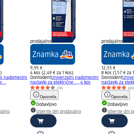
prodajalno
prodajalno
9,95 €
12,55 €
s)
4 kos (2,49 € za 1 kos)
8 kos (1,57 € za 
ni nadomestni
Dontodent
Univerzalni nadomestni
Dontodent
Unive
e...
nastavki za električne..., 4 kos
nastavki za elekt
(76)
(43
Opozorila
Opozorila
Dobavljivo
Dobavljivo
jalno
Izberite dm prodajalno
Izberite dm p