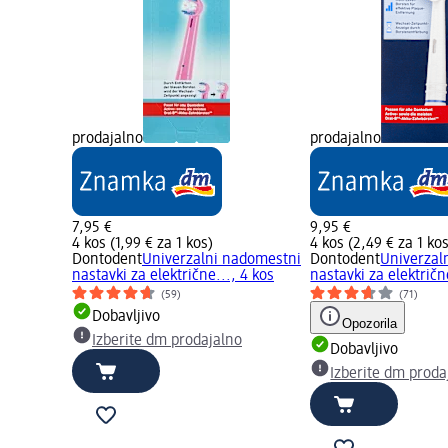
prodajalno
prodajalno
7,95 €
9,95 €
4 kos (1,99 € za 1 kos)
4 kos (2,49 € za 1 ko
Dontodent
Univerzalni nadomestni
Dontodent
Univerzal
nastavki za električne..., 4 kos
nastavki za električn
(59)
(71)
Dobavljivo
Opozorila
Izberite dm prodajalno
Dobavljivo
Izberite dm proda