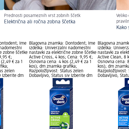
Prednosti posameznih vrst zobnih ščetk
Veliko
Električna ali ročna zobna ščetka
praviln
Kako s
ontodent; Ime
Blagovna znamka: Dontodent; Ime
Blagovna znamk
i nadomestni
izdelka: Univerzalni nadomestni
izdelka: Univer
ne zobne ščetke
nastavki za električne zobne ščetke
nastavki za elek
9,95 €;
Active Cross, 4 kos; Cena: 9,95 €;
Active Clean, 8 
(2,49 € za 1
Osnovna cena: 4 kos (2,49 € za 1
Osnovna cena: 8 
fika;
kos); dm znamka grafika;
kos); dm znamka
us zelen
Razpoložljivost: Status zelen
Razpoložljivost:
v Izberite dm
Dobavljivo, Status siv Izberite dm
Dobavljivo, Stat