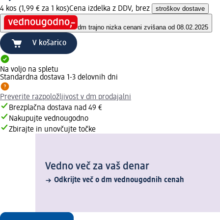
4 kos (1,99 € za 1 kos)
Cena izdelka z DDV, brez
stroškov dostave
dm trajno nizka cena
ni zvišana od 08.02.2025
V košarico
Na voljo na spletu
Standardna dostava 1-3 delovnih dni
Preverite razpoložljivost v dm prodajalni
Brezplačna dostava nad 49 €
Nakupujte vednougodno
Zbirajte in unovčujte točke
Vedno več za vaš denar
Odkrijte več o dm vednougodnih cenah