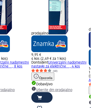
dm prodaja
prodajalno
9,95 €
1 kos)
4 kos (2,49 € za 1 kos)
rzalni nadomestni
Dontodent
Univerzalni nadomestni
rične..., 8 kos
nastavki za električne..., 4 kos
14,95 €
)
(68)
1 kos (14,95
Dontodent
E
Opozorila
Active Youn
Dobavljivo
rodajalno
Izberite dm prodajalno
Opozori
Dobavlji
Izberite