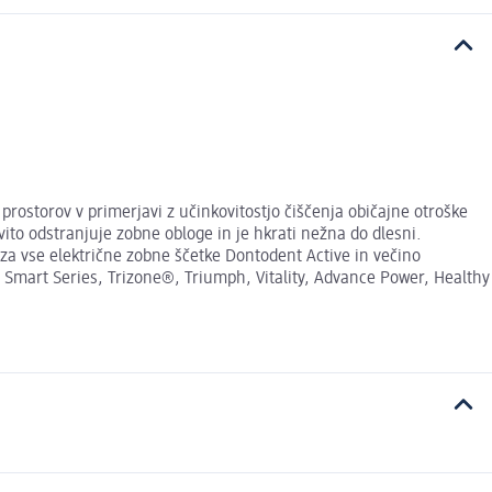
rostorov v primerjavi z učinkovitostjo čiščenja običajne otroške
vito odstranjuje zobne obloge in je hkrati nežna do dlesni.
za vse električne zobne ščetke Dontodent Active in večino
 Smart Series, Trizone®, Triumph, Vitality, Advance Power, Healthy