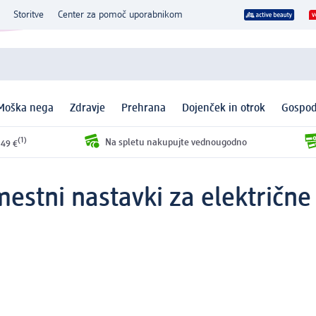
Storitve
Center za pomoč uporabnikom
Moška nega
Zdravje
Prehrana
Dojenček in otrok
Gospod
(1)
Na spletu nakupujte vednougodno
 49 €
estni nastavki za električn