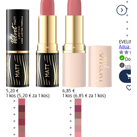
EVELINE
Aqua Pla
Dobav
Izber
5,20 €
6,85 €
1 kos (5,20 € za 1 kos)
1 kos (6,85 € za 1 kos)