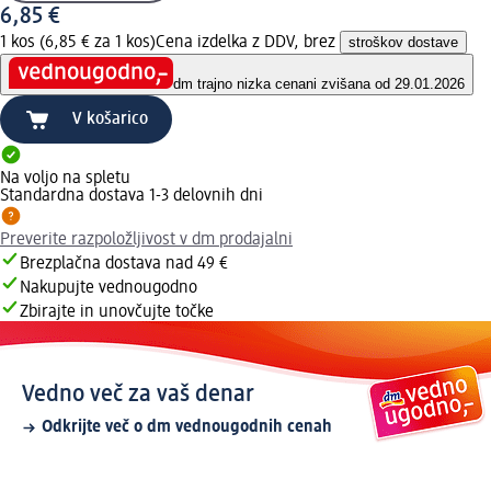
6,85 €
1 kos (6,85 € za 1 kos)
Cena izdelka z DDV, brez
stroškov dostave
dm trajno nizka cena
ni zvišana od 29.01.2026
V košarico
Na voljo na spletu
Standardna dostava 1-3 delovnih dni
Preverite razpoložljivost v dm prodajalni
Brezplačna dostava nad 49 €
Nakupujte vednougodno
Zbirajte in unovčujte točke
Vedno več za vaš denar
Odkrijte več o dm vednougodnih cenah