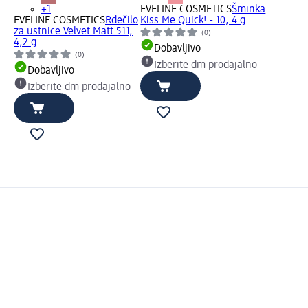
+1
EVELINE COSMETICS
Šminka
EVELINE COSMETICS
Rdečilo
Kiss Me Quick! - 10, 4 g
za ustnice Velvet Matt 511,
(0)
4,2 g
Dobavljivo
(0)
Izberite dm prodajalno
Dobavljivo
Izberite dm prodajalno