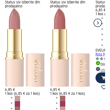
Status siv Izberite dm
Status siv Izberite dm
Status si
prodajalno
prodajalno
prodajal
6,85 €
1 kos (6,
EVELINE
Kiss Me Q
Dobav
Izber
6,85 €
6,85 €
1 kos (6,85 € za 1 kos)
1 kos (6,85 € za 1 kos)