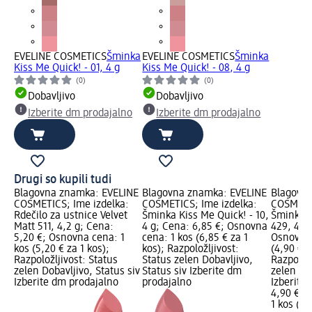
EVELINE COSMETICS
Šminka
EVELINE COSMETICS
Šminka
Kiss Me Quick! - 01, 4 g
Kiss Me Quick! - 08, 4 g
(0)
(0)
Dobavljivo
Dobavljivo
Izberite dm prodajalno
Izberite dm prodajalno
Drugi so kupili tudi
Blagovna znamka: EVELINE
Blagovna znamka: EVELINE
Blagovn
COSMETICS; Ime izdelka:
COSMETICS; Ime izdelka:
COSMETIC
Rdečilo za ustnice Velvet
Šminka Kiss Me Quick! - 10,
Šminka 
Matt 511, 4,2 g; Cena:
4 g; Cena: 6,85 €; Osnovna
429, 4 m
5,20 €; Osnovna cena: 1
cena: 1 kos (6,85 € za 1
Osnovna 
kos (5,20 € za 1 kos);
kos); Razpoložljivost:
(4,90 € z
Razpoložljivost: Status
Status zelen Dobavljivo,
Razpoložl
zelen Dobavljivo, Status siv
Status siv Izberite dm
zelen Dob
Izberite dm prodajalno
prodajalno
Izberite
4,90 €
1 kos (4,