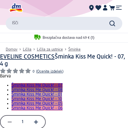
Išči
Brezplačna dostava nad 49 € (1)
Domov
Ličila
Ličila za ustnice
Šminke
EVELINE COSMETICS
Šminka Kiss Me Quick! - 07,
4 g
0
(
Ocenite izdelek
)
Barva
Šminka Kiss Me Quick! - 07
Šminka Kiss Me Quick! - 08
Šminka Kiss Me Quick! - 01
Šminka Kiss Me Quick! - 10
Šminka Kiss Me Quick! - 05
Šminka Kiss Me Quick! - 06