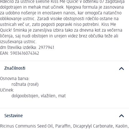
Rdečilo za ustnice Eveline Kiss Me Quick! v odtenku 07 zagotavlja
dolgotrajen in mehak mat učinek. Njegova formula je zasnovana
za udobno nošenje in enostaven nanos, kar omogoča natančno
oblikovanje ustnic. Zaradi visoke obstojnosti rdečilo ostane na
ustnicah več ur, zato pogosti popravki niso potrebni. Kiss Me
Quick! šminka je zanesljiva izbira tako za dnevna kot za večerna
ličenja, saj nudi obstojen in urejen videz brez občutka teže ali
izsuševanja ustnic.
dm številka izdelka: 2977941
EAN: 5903416074342
Značilnosti
Osnovna barva:
rožnata (rosé)
Učinek:
dolgoobstojen, vlažilen, mat
Sestavine
Ricinus Communis Seed Oil, Paraffin, Dicaprylyl Carbonate, Kaolin,