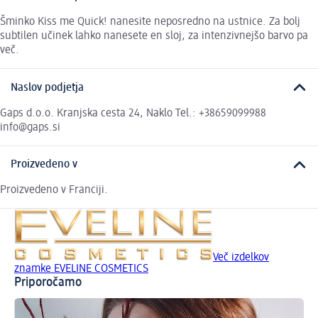
Šminko Kiss me Quick! nanesite neposredno na ustnice. Za bolj
subtilen učinek lahko nanesete en sloj, za intenzivnejšo barvo pa
več.
Naslov podjetja
Gaps d.o.o. Kranjska cesta 24, Naklo Tel.: +38659099988
info@gaps.si
Proizvedeno v
Proizvedeno v Franciji.
Več izdelkov
znamke EVELINE COSMETICS
Priporočamo