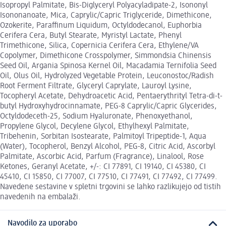
Isopropyl Palmitate, Bis-Diglyceryl Polyacyladipate-2, Isononyl
Isononanoate, Mica, Caprylic/Capric Triglyceride, Dimethicone,
Ozokerite, Paraffinum Liquidum, Octyldodecanol, Euphorbia
Cerifera Cera, Butyl Stearate, Myristyl Lactate, Phenyl
Trimethicone, Silica, Copernicia Cerifera Cera, Ethylene/VA
Copolymer, Dimethicone Crosspolymer, Simmondsia Chinensis
Seed Oil, Argania Spinosa Kernel Oil, Macadamia Ternifolia Seed
Oil, Olus Oil, Hydrolyzed Vegetable Protein, Leuconostoc/Radish
Root Ferment Filtrate, Glyceryl Caprylate, Lauroyl Lysine,
Tocopheryl Acetate, Dehydroacetic Acid, Pentaerythrityl Tetra-di-t-
butyl Hydroxyhydrocinnamate, PEG-8 Caprylic/Capric Glycerides,
Octyldodeceth-25, Sodium Hyaluronate, Phenoxyethanol,
Propylene Glycol, Decylene Glycol, Ethylhexyl Palmitate,
Tribehenin, Sorbitan Isostearate, Palmitoyl Tripeptide-1, Aqua
(Water), Tocopherol, Benzyl Alcohol, PEG-8, Citric Acid, Ascorbyl
Palmitate, Ascorbic Acid, Parfum (Fragrance), Linalool, Rose
Ketones, Geranyl Acetate, +/-: CI 77891, CI 19140, CI 45380, CI
45410, CI 15850, CI 77007, CI 77510, CI 77491, CI 77492, CI 77499.
Navedene sestavine v spletni trgovini se lahko razlikujejo od tistih
navedenih na embalaži.
Navodilo za uporabo