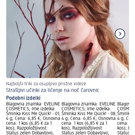
Najboljši triki za osupljivo pristne videze
Z 
Strašljivi učinki za ličenje na noč čarovnic
Li
Podobni izdelki
Blagovna znamka: EVELINE
Blagovna znamka: EVELINE
Blagovn
COSMETICS; Ime izdelka:
COSMETICS; Ime izdelka:
COSMETIC
Šminka Kiss Me Quick! - 01,
Šminka Kiss Me Quick! - 08,
Šminka K
4 g; Cena: 6,85 €; Osnovna
4 g; Cena: 6,85 €; Osnovna
4 g; Cen
cena: 1 kos (6,85 € za 1
cena: 1 kos (6,85 € za 1
cena: 1 k
kos); Razpoložljivost:
kos); Razpoložljivost:
kos); Raz
Status zelen Dobavljivo,
Status zelen Dobavljivo,
Status z