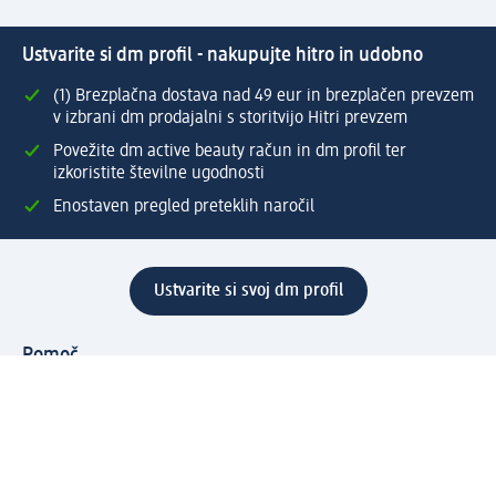
Ustvarite si dm profil - nakupujte hitro in udobno
(1) Brezplačna dostava nad 49 eur in brezplačen prevzem
v izbrani dm prodajalni s storitvijo Hitri prevzem
Povežite dm active beauty račun in dm profil ter
izkoristite številne ugodnosti
Enostaven pregled preteklih naročil
Ustvarite si svoj dm profil
Pomoč
Ugodnosti in storitve
Center za pomoč uporabnikom
Dostava
Vračila in menjave
Podjetje