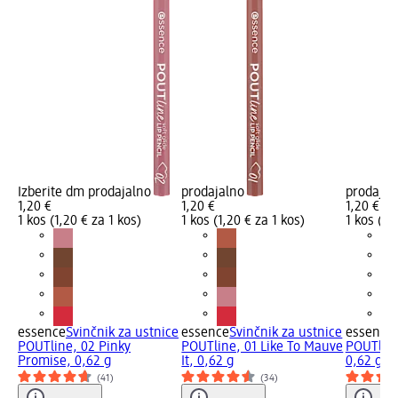
Izberite dm prodajalno
prodajalno
prodajal
1,20 €
1,20 €
1,20 €
1 kos (1,20 € za 1 kos)
1 kos (1,20 € za 1 kos)
1 kos (1,
essence
Svinčnik za ustnice
essence
Svinčnik za ustnice
essence
POUTline, 02 Pinky
POUTline, 01 Like To Mauve
POUTline
Promise, 0,62 g
It, 0,62 g
0,62 g
(41)
(34)