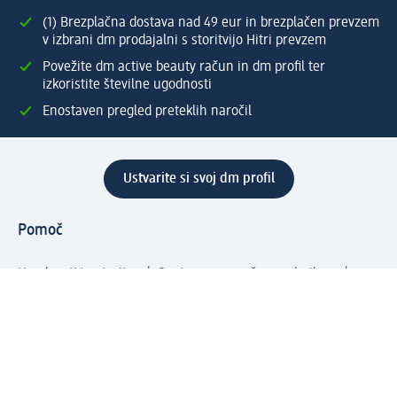
(1) Brezplačna dostava nad 49 eur in brezplačen prevzem
v izbrani dm prodajalni s storitvijo Hitri prevzem
Povežite dm active beauty račun in dm profil ter
izkoristite številne ugodnosti
Enostaven pregled preteklih naročil
Ustvarite si svoj dm profil
Pomoč
Ugodnosti in storitve
Center za pomoč uporabnikom
Dostava
Vračila in menjave
Podjetje
O nas
Družbena odgovornost
Zaposlitev
Mediji