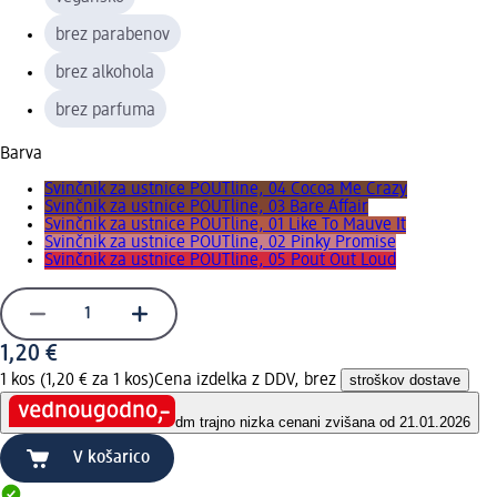
brez parabenov
brez alkohola
brez parfuma
Barva
Svinčnik za ustnice POUTline, 04 Cocoa Me Crazy
Svinčnik za ustnice POUTline, 03 Bare Affair
Svinčnik za ustnice POUTline, 01 Like To Mauve It
Svinčnik za ustnice POUTline, 02 Pinky Promise
Svinčnik za ustnice POUTline, 05 Pout Out Loud
1,20 €
1 kos (1,20 € za 1 kos)
Cena izdelka z DDV, brez
stroškov dostave
dm trajno nizka cena
ni zvišana od 21.01.2026
V košarico