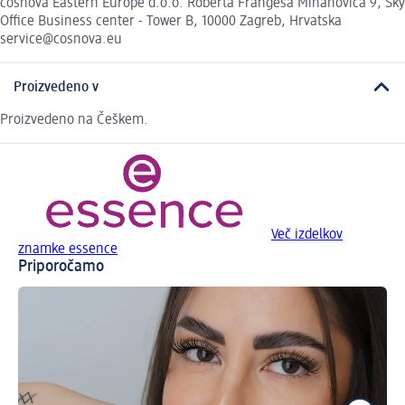
cosnova Eastern Europe d.o.o. Roberta Frangeša Mihanovića 9, Sky
Office Business center - Tower B, 10000 Zagreb, Hrvatska
service@cosnova.eu
Proizvedeno v
Proizvedeno na Češkem.
Več izdelkov
znamke essence
Priporočamo