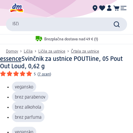
Išči
Brezplačna dostava nad 49 € (1)
Domov
Ličila
Ličila za ustnice
Črtala za ustnice
essence
Svinčnik za ustnice POUTline, 05 Pout
Out Loud, 0,62 g
5
(
7 ocen
)
vegansko
brez parabenov
brez alkohola
brez parfuma
vegansko