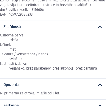
kombinaciji s svojo najljubšo šminko, to črtalo za ustnice POUTline
zagotavlja jasno definirane ustnice in brezhiben zaključek.
dm številka izdelka: 3116606
EAN: 4059729585233
Značilnosti
Osnovna barva:
rdeča
Učinek:
mat
Tekstura / konsistenca / nanos:
svinčnik
Lastnosti izdelka:
vegansko, brez parabenov, brez alkohola, brez parfuma
Opozorila
Ni primerno za otroke, mlajše od 3 let.
Sestavine