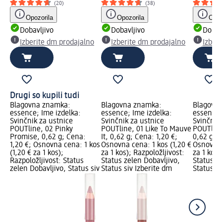
(20)
(38)
Opozorila
Opozorila
Opoz
Dobavljivo
Dobavljivo
Dobav
Izberite dm prodajalno
Izberite dm prodajalno
Izber
Drugi so kupili tudi
Blagovna znamka:
Blagovna znamka:
Blagovn
essence; Ime izdelka:
essence; Ime izdelka:
essence;
Svinčnik za ustnice
Svinčnik za ustnice
Svinčnik
POUTline, 02 Pinky
POUTline, 01 Like To Mauve
POUTline
Promise, 0,62 g; Cena:
It, 0,62 g; Cena: 1,20 €;
0,62 g; C
1,20 €; Osnovna cena: 1 kos
Osnovna cena: 1 kos (1,20 €
Osnovna 
(1,20 € za 1 kos);
za 1 kos); Razpoložljivost:
za 1 kos)
Razpoložljivost: Status
Status zelen Dobavljivo,
Status z
zelen Dobavljivo, Status siv
Status siv Izberite dm
Status si