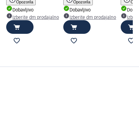
Opozorila
Opozorila
Opoz
Dobavljivo
Dobavljivo
Dobav
Izberite dm prodajalno
Izberite dm prodajalno
Izber