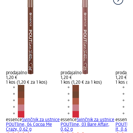
prodajalno
prodajalno
prodajal
1,20 €
1,20 €
1,20 €
1 kos (1,20 € za 1 kos)
1 kos (1,20 € za 1 kos)
1 kos (1,
essence
Svinčnik za ustnice
essence
Svinčnik za ustnice
essence
POUTline, 04 Cocoa Me
POUTline, 03 Bare Affair,
POUTline
Crazy, 0,62 g
0,62 g
It, 0,62 g