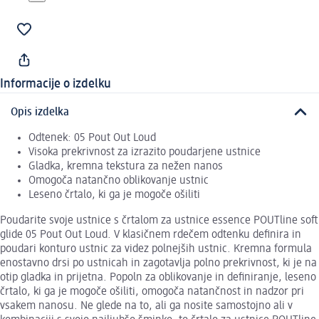
Informacije o izdelku
Opis izdelka
Odtenek: 05 Pout Out Loud
Visoka prekrivnost za izrazito poudarjene ustnice
Gladka, kremna tekstura za nežen nanos
Omogoča natančno oblikovanje ustnic
Leseno črtalo, ki ga je mogoče ošiliti
Poudarite svoje ustnice s črtalom za ustnice essence POUTline soft
glide 05 Pout Out Loud. V klasičnem rdečem odtenku definira in
poudari konturo ustnic za videz polnejših ustnic. Kremna formula
enostavno drsi po ustnicah in zagotavlja polno prekrivnost, ki je na
otip gladka in prijetna. Popoln za oblikovanje in definiranje, leseno
črtalo, ki ga je mogoče ošiliti, omogoča natančnost in nadzor pri
vsakem nanosu. Ne glede na to, ali ga nosite samostojno ali v