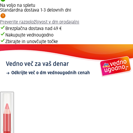
Na voljo na spletu
Standardna dostava 1-3 delovnih dni
Preverite razpoložljivost v dm prodajalni
Brezplačna dostava nad 49 €
Nakupujte vednougodno
Zbirajte in unovčujte točke
Vedno več za vaš denar
Odkrijte več o dm vednougodnih cenah