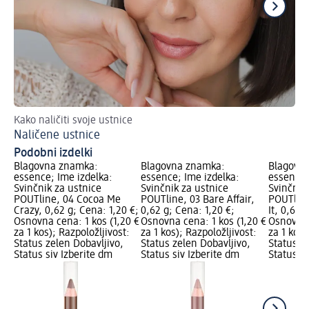
Kako naličiti svoje ustnice
Pri
Naličene ustnice
V 
Podobni izdelki
Blagovna znamka:
Blagovna znamka:
Blagovn
essence; Ime izdelka:
essence; Ime izdelka:
essence;
Svinčnik za ustnice
Svinčnik za ustnice
Svinčnik
POUTline, 04 Cocoa Me
POUTline, 03 Bare Affair,
POUTline
Crazy, 0,62 g; Cena: 1,20 €;
0,62 g; Cena: 1,20 €;
It, 0,62 
Osnovna cena: 1 kos (1,20 €
Osnovna cena: 1 kos (1,20 €
Osnovna 
za 1 kos); Razpoložljivost:
za 1 kos); Razpoložljivost:
za 1 kos)
Status zelen Dobavljivo,
Status zelen Dobavljivo,
Status z
Status siv Izberite dm
Status siv Izberite dm
Status si