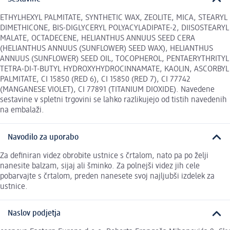
ETHYLHEXYL PALMITATE, SYNTHETIC WAX, ZEOLITE, MICA, STEARYL
DIMETHICONE, BIS-DIGLYCERYL POLYACYLADIPATE-2, DIISOSTEARYL
MALATE, OCTADECENE, HELIANTHUS ANNUUS SEED CERA
(HELIANTHUS ANNUUS (SUNFLOWER) SEED WAX), HELIANTHUS
ANNUUS (SUNFLOWER) SEED OIL, TOCOPHEROL, PENTAERYTHRITYL
TETRA-DI-T-BUTYL HYDROXYHYDROCINNAMATE, KAOLIN, ASCORBYL
PALMITATE, CI 15850 (RED 6), CI 15850 (RED 7), CI 77742
(MANGANESE VIOLET), CI 77891 (TITANIUM DIOXIDE). Navedene
sestavine v spletni trgovini se lahko razlikujejo od tistih navedenih
na embalaži.
Navodilo za uporabo
Za definiran videz obrobite ustnice s črtalom, nato pa po želji
nanesite balzam, sijaj ali šminko. Za polnejši videz jih cele
pobarvajte s črtalom, preden nanesete svoj najljubši izdelek za
ustnice.
Naslov podjetja