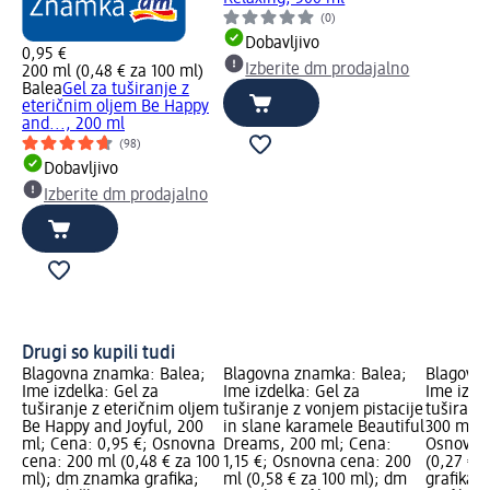
(0)
Dobavljivo
0,95 €
Izberite dm prodajalno
200 ml (0,48 € za 100 ml)
Balea
Gel za tuširanje z
eteričnim oljem Be Happy
and..., 200 ml
(98)
Dobavljivo
Izberite dm prodajalno
Drugi so kupili tudi
Blagovna znamka: Balea;
Blagovna znamka: Balea;
Blagovna
Ime izdelka: Gel za
Ime izdelka: Gel za
Ime izdel
tuširanje z eteričnim oljem
tuširanje z vonjem pistacije
tuširanj
Be Happy and Joyful, 200
in slane karamele Beautiful
300 ml; 
ml; Cena: 0,95 €; Osnovna
Dreams, 200 ml; Cena:
Osnovna 
cena: 200 ml (0,48 € za 100
1,15 €; Osnovna cena: 200
(0,27 € 
ml); dm znamka grafika;
ml (0,58 € za 100 ml); dm
grafika,