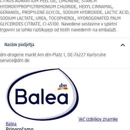
CITRUS AURANTIUM PEEL OIL, LIMONENE, STARCH
HYDROXYPROPYLTRIMONIUM CHLORIDE, HEXYL CINNAMAL,
GERANIOL, PROPYLENE GLYCOL, SODIUM HYDROXIDE, LACTIC ACID,
SODIUM LACTATE, UREA, TOCOPHEROL, HYDROGENATED PALM
GLYCERIDES CITRATE, CI 45100. Navedene sestavine v spletni
trgovini se lahko razlikujejo od tistih navedenih na embalaži.
Naslov podjetja
dm-drogerie markt Am dm-Platz 1, DE-76227 Karlsruhe
service@dm.de
Več izdelkov znamke
Balea
Priporočamo