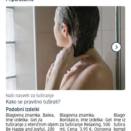
Naši nasveti za tuširanje
Uč
Kako se pravilno tuširati?
Hl
Podobni izdelki
Blagovna znamka: Balea;
Blagovna znamka:
Blagovna
Ime izdelka: Gel za
Borotalco; Ime izdelka: Gel
Ime izdel
tuširanje z eteričnim oljem
za tuširanje Relaxing, 500
tuširanje
Be Happy and Joyful, 200
ml; Cena: 3,95 €; Osnovna
kompleks