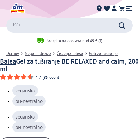
Išči
Brezplačna dostava nad 49 € (1)
Domov
Nega in dišave
Čiščenje telesa
Geli za tuširanje
Balea
Gel za tuširanje BE RELAXED and calm, 200
ml
4.7
(
85 ocen
)
vegansko
pH-nevtralno
vegansko
pH-nevtralno