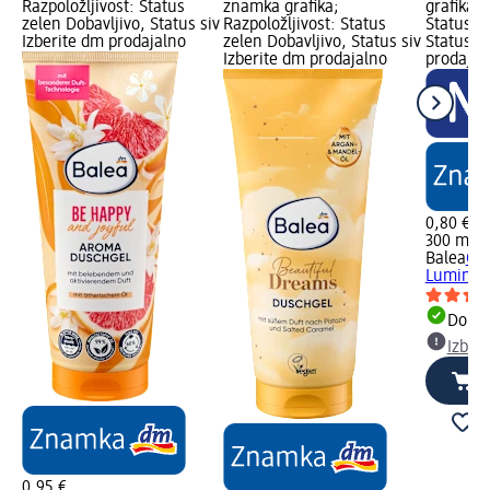
Razpoložljivost: Status
znamka grafika;
grafika; 
zelen Dobavljivo, Status siv
Razpoložljivost: Status
Status z
Izberite dm prodajalno
zelen Dobavljivo, Status siv
Status si
Izberite dm prodajalno
prodajal
0,80 €
300 ml (
Balea
Gel
Luminous
Dobav
Izber
0,95 €