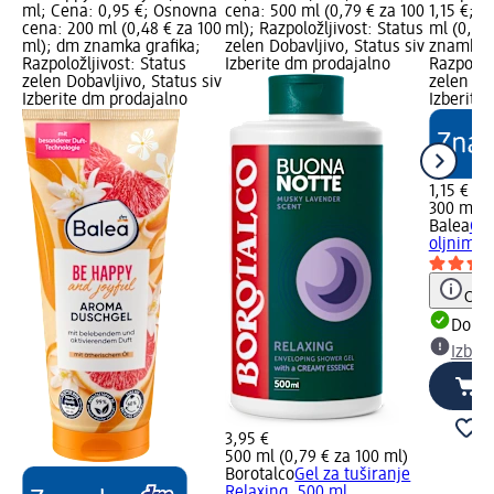
ml; Cena: 0,95 €; Osnovna
cena: 500 ml (0,79 € za 100
1,15 €; 
cena: 200 ml (0,48 € za 100
ml); Razpoložljivost: Status
ml (0,38
ml); dm znamka grafika;
zelen Dobavljivo, Status siv
znamka g
Razpoložljivost: Status
Izberite dm prodajalno
Razpoložl
zelen Dobavljivo, Status siv
zelen Dob
Izberite dm prodajalno
Izberite
1,15 €
300 ml (0
Balea
Gel
oljnim k
Opoz
Dobav
Izber
3,95 €
500 ml (0,79 € za 100 ml)
Borotalco
Gel za tuširanje
Relaxing, 500 ml