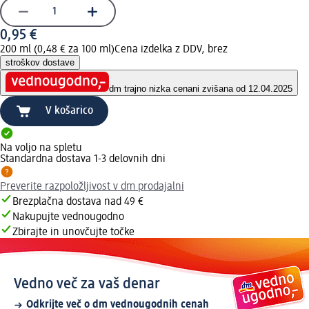
0,95 €
200 ml (0,48 € za 100 ml)
Cena izdelka z DDV, brez
stroškov dostave
dm trajno nizka cena
ni zvišana od 12.04.2025
V košarico
Na voljo na spletu
Standardna dostava 1-3 delovnih dni
Preverite razpoložljivost v dm prodajalni
Brezplačna dostava nad 49 €
Nakupujte vednougodno
Zbirajte in unovčujte točke
Vedno več za vaš denar
Odkrijte več o dm vednougodnih cenah