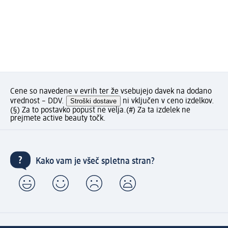
Cene so navedene v evrih ter že vsebujejo davek na dodano
vrednost – DDV.
Stroški dostave
ni vključen v ceno izdelkov.
(§) Za to postavko popust ne velja.
(#) Za ta izdelek ne
prejmete active beauty točk.
Kako vam je všeč spletna stran?