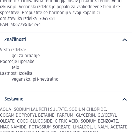
medtem ko inovativna tehnologija dišav poskrbi za edinstveno
izkušnjo. Veganski izdelek je popoln za vsakodnevne trenutke
sprostitve. Prepustite se harmoniji v svoji kopalnici.
dm številka izdelka: 3045351
EAN: 4067796164244
Značilnosti
Vrsta izdelka:
gel za prhanje
Področje uporabe:
telo
Lastnosti izdelka:
vegansko, pH-nevtralno
Sestavine
AQUA, SODIUM LAURETH SULFATE, SODIUM CHLORIDE,
COCAMIDOPROPYL BETAINE, PARFUM, GLYCERIN, GLYCERYL
OLEATE, COCO-GLUCOSIDE, CITRIC ACID, SODIUM BENZOATE,
NIACINAMIDE, POTASSIUM SORBATE, LINALOOL, LINALYL ACETATE,