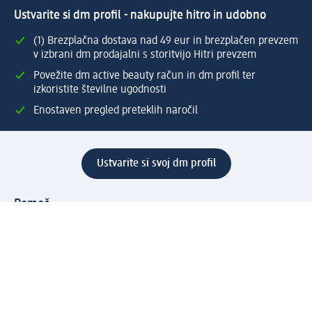
Ustvarite si dm profil - nakupujte hitro in udobno
(1) Brezplačna dostava nad 49 eur in brezplačen prevzem
v izbrani dm prodajalni s storitvijo Hitri prevzem
Povežite dm active beauty račun in dm profil ter
izkoristite številne ugodnosti
Enostaven pregled preteklih naročil
Ustvarite si svoj dm profil
Pomoč
Ugodnosti in storitve
Center za pomoč uporabnikom
Dostava
Vračila in menjave
Podjetje