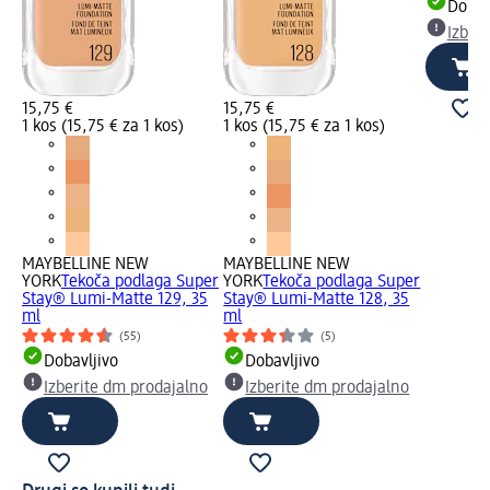
Dobav
Izber
15,75 €
15,75 €
1 kos (15,75 € za 1 kos)
1 kos (15,75 € za 1 kos)
MAYBELLINE NEW
MAYBELLINE NEW
YORK
Tekoča podlaga Super
YORK
Tekoča podlaga Super
Stay® Lumi-Matte 129, 35
Stay® Lumi-Matte 128, 35
ml
ml
(55)
(5)
Dobavljivo
Dobavljivo
Izberite dm prodajalno
Izberite dm prodajalno