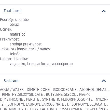
Značilnosti
Področje uporabe:
obraz
Učinek:
matirajoč
Prekrivnost:
srednja prekrivnost
Tekstura / konsistenca / nanos:
tekoče
Lastnosti izdelka:
vegansko, brez parfuma, vodoodporno
Sestavine
AQUA / WATER , DIMETHICONE , ISODODECANE , ALCOHOL DENAT. ,
TRIMETHYLSILOXYSILICATE , BUTYLENE GLYCOL , PEG-10
DIMETHICONE , PERLITE , SYNTHETIC FLUORPHLOGOPITE , NYLON-
12 , ISOPROPYL LAUROYL SARCOSINATE , DIISOPROPYL SEBACATE ,
HDI/TRIMETHYLOL HEXYLLACTONE CROSSPOLYMER , BIS-PEG/PPG-