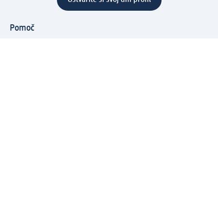
Ustvarite si svoj dm profil
Pomoč
Ugodnosti in storitve
Center za pomoč uporabnikom
Dostava
Vračila in menjave
Podjetje
O nas
Družbena odgovornost
Zaposlitev
Mediji
dm svet
Vrste plačila