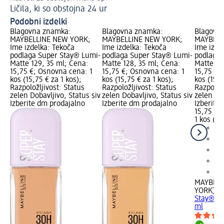
Ličila, ki so obstojna 24 ur
Ma
Podobni izdelki
Blagovna znamka:
Blagovna znamka:
Blagovn
MAYBELLINE NEW YORK;
MAYBELLINE NEW YORK;
MAYBELL
Ime izdelka: Tekoča
Ime izdelka: Tekoča
Ime izde
podlaga Super Stay® Lumi-
podlaga Super Stay® Lumi-
podlaga 
Matte 129, 35 ml; Cena:
Matte 128, 35 ml; Cena:
Matte 11
15,75 €; Osnovna cena: 1
15,75 €; Osnovna cena: 1
15,75 €;
kos (15,75 € za 1 kos);
kos (15,75 € za 1 kos);
kos (15,7
Razpoložljivost: Status
Razpoložljivost: Status
Razpoložl
zelen Dobavljivo, Status siv
zelen Dobavljivo, Status siv
zelen Dob
Izberite dm prodajalno
Izberite dm prodajalno
Izberite
15,75 €
1 kos (15
MAYBELL
YORK
Tek
Stay® Lu
ml