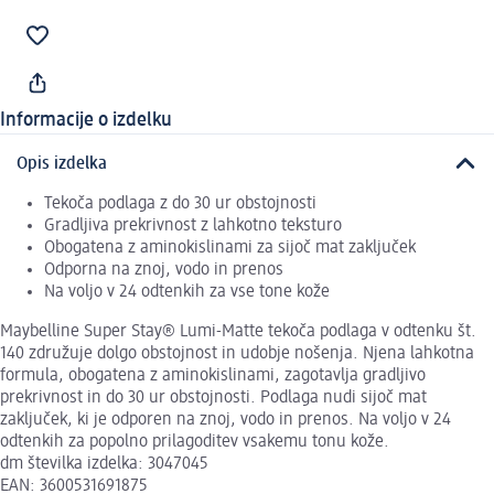
Informacije o izdelku
Opis izdelka
Tekoča podlaga z do 30 ur obstojnosti
Gradljiva prekrivnost z lahkotno teksturo
Obogatena z aminokislinami za sijoč mat zaključek
Odporna na znoj, vodo in prenos
Na voljo v 24 odtenkih za vse tone kože
Maybelline Super Stay® Lumi-Matte tekoča podlaga v odtenku št.
140 združuje dolgo obstojnost in udobje nošenja. Njena lahkotna
formula, obogatena z aminokislinami, zagotavlja gradljivo
prekrivnost in do 30 ur obstojnosti. Podlaga nudi sijoč mat
zaključek, ki je odporen na znoj, vodo in prenos. Na voljo v 24
odtenkih za popolno prilagoditev vsakemu tonu kože.
dm številka izdelka: 3047045
EAN: 3600531691875