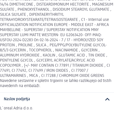
14/14 DIMETHICONE , DISTEARDIMONIUM HECTORITE , MAGNESIUM
SULFATE , PHENOXYETHANOL , DISODIUM STEAROYL GLUTAMATE ,
SILICA SILYLATE , DIPENTAERYTHRITYL
TETRAHYDROXYSTEARATE/TETRAISOSTEARATE , C1 - Internal use
OFFICIALIZATION NOTIFICATION EUROPE - MIDDLE EAST - AFRICA
MAYBELLINE - SUPERSTAY / SUPERSTAY NOTIFICATION MNY
SUPERSTAY LUMI MATTE WESTERN- EU G2063420- OFF-MAQ-
USFOU-2024-D2283 On 02-16-2024 - 7 / 17 - HYDROLYZED SOY
PROTEIN , PROLINE , SILICA , PEG/PPG/POLYBUTYLENE GLYCOL-
8/5/3 GLYCERIN , TOCOPHEROL , NIACINAMIDE , GLYCERIN ,
ALUMINUM HYDROXIDE , KAOLIN , GLUTAMIC ACID , TIN OXIDE ,
PENTYLENE GLYCOL , GLYCERYL ACRYLATE/ACRYLIC ACID
COPOLYMER , [+/- MAY CONTAIN CI 77891 / TITANIUM DIOXIDE , CI
77491, CI 77492, CI 77499 / IRON OXIDES , CI 77007 /
ULTRAMARINES , MICA , CI 77288 / CHROMIUM OXIDE GREENS
Navedene sestavine v spletni trgovini se lahko razlikujejo od tistih
navedenih na embalaži.
Naslov podjetja
L`oreal Adria d.o.o.