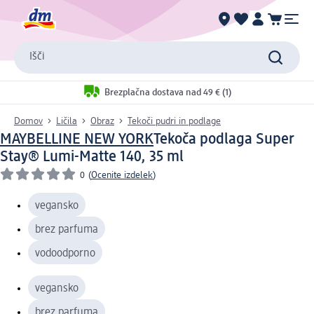
Išči
Brezplačna dostava nad 49 € (1)
Domov
Ličila
Obraz
Tekoči pudri in podlage
MAYBELLINE NEW YORK
Tekoča podlaga Super
Stay® Lumi-Matte 140, 35 ml
0
(
Ocenite izdelek
)
vegansko
brez parfuma
vodoodporno
vegansko
brez parfuma