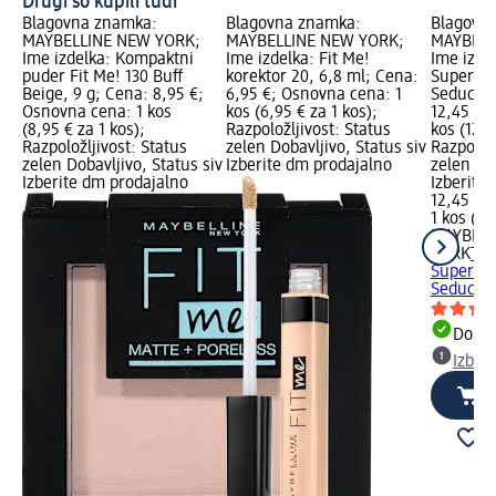
Drugi so kupili tudi
Blagovna znamka:
Blagovna znamka:
Blagovn
MAYBELLINE NEW YORK;
MAYBELLINE NEW YORK;
MAYBELL
Ime izdelka: Kompaktni
Ime izdelka: Fit Me!
Ime izde
puder Fit Me! 130 Buff
korektor 20, 6,8 ml; Cena:
Supersta
Beige, 9 g; Cena: 8,95 €;
6,95 €; Osnovna cena: 1
Seductre
Osnovna cena: 1 kos
kos (6,95 € za 1 kos);
12,45 €;
(8,95 € za 1 kos);
Razpoložljivost: Status
kos (12,4
Razpoložljivost: Status
zelen Dobavljivo, Status siv
Razpoložl
zelen Dobavljivo, Status siv
Izberite dm prodajalno
zelen Dob
Izberite dm prodajalno
Izberite
12,45 €
1 kos (12
MAYBELL
YORK
Tek
Supersta
Seductre
Dobav
Izber