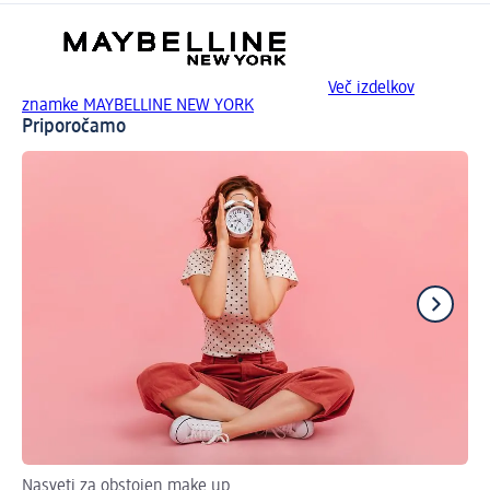
Več izdelkov
znamke MAYBELLINE NEW YORK
Priporočamo
Nasveti za obstojen make up
Ka