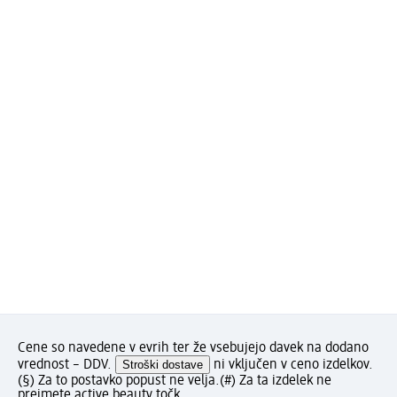
Cene so navedene v evrih ter že vsebujejo davek na dodano
vrednost – DDV.
Stroški dostave
ni vključen v ceno izdelkov.
(§) Za to postavko popust ne velja.
(#) Za ta izdelek ne
prejmete active beauty točk.