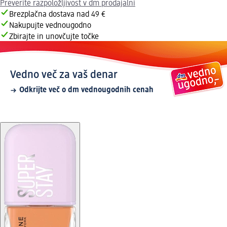
Preverite razpoložljivost v dm prodajalni
Brezplačna dostava nad 49 €
Nakupujte vednougodno
Zbirajte in unovčujte točke
Vedno več za vaš denar
Odkrijte več o dm vednougodnih cenah