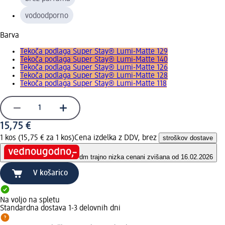
vodoodporno
Barva
Tekoča podlaga Super Stay® Lumi-Matte 129
Tekoča podlaga Super Stay® Lumi-Matte 140
Tekoča podlaga Super Stay® Lumi-Matte 126
Tekoča podlaga Super Stay® Lumi-Matte 128
Tekoča podlaga Super Stay® Lumi-Matte 118
15,75 €
1 kos (15,75 € za 1 kos)
Cena izdelka z DDV, brez
stroškov dostave
dm trajno nizka cena
ni zvišana od 16.02.2026
V košarico
Na voljo na spletu
Standardna dostava 1-3 delovnih dni