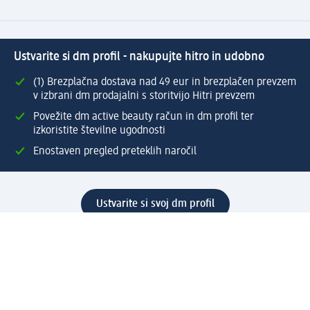
Ustvarite si dm profil - nakupujte hitro in udobno
(1) Brezplačna dostava nad 49 eur in brezplačen prevzem
v izbrani dm prodajalni s storitvijo Hitri prevzem
Povežite dm active beauty račun in dm profil ter
izkoristite številne ugodnosti
Enostaven pregled preteklih naročil
Ustvarite si svoj dm profil
Pomoč
Ugodnosti in storitve
Center za pomoč uporabnikom
Dostava
Vračila in menjave