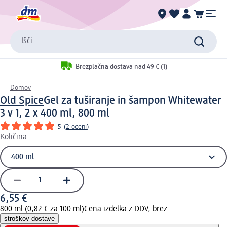
Išči
Brezplačna dostava nad 49 € (1)
Domov
Old Spice
Gel za tuširanje in šampon Whitewater
3 v 1, 2 x 400 ml, 800 ml
5
(
2 oceni
)
Količina
6,55 €
800 ml (0,82 € za 100 ml)
Cena izdelka z DDV, brez
stroškov dostave