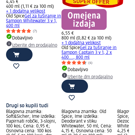
4,45 €
400 ml (1,11 € za 100 ml)
+ 1 dodatna velikost
Old Spice
Gel za tuširanje in
šampon Whitewater 3 v 1,
400 ml
(7)
6,55 €
Dobavljivo
800 ml (0,82 € za 100 ml)
+ 1 dodatna velikost
Izberite dm prodajalno
Old Spice
Gel za tuširanje in
šampon Captain 3 v 1, 2 x
400..., 800 ml
(4)
Dobavljivo
Izberite dm prodajalno
Drugi so kupili tudi
Blagovna znamka:
Blagovna znamka: Old
Blagovna
Soft&Sicher; Ime izdelka:
Spice; Ime izdelka:
Spice; Im
Papirnati robčki, 3-slojni,
Deodorant v stiku
Dezodora
100 kos; Cena: 0,95 €;
Whitewater, 50 ml; Cena:
Whitewat
Osnovna cena: 100 kos
4,15 €; Osnovna cena: 50
4,25 €; 