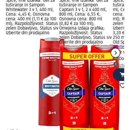
Spice; Ime izdelka: Gel za
Spice; Ime izdelka: Gel za
Spice; Im
tuširanje in šampon
tuširanje in šampon
tuširanj
Whitewater 3 v 1, 400 ml;
Captain 3 v 1, 2 x 400 ml,
ml; Cena
Cena: 4,45 €; Osnovna
800 ml; Cena: 6,55 €;
cena: 25
cena: 400 ml (1,11 € za 100
Osnovna cena: 800 ml
ml); Razp
ml); Razpoložljivost: Status
(0,82 € za 100 ml);
zelen Dob
zelen Dobavljivo, Status siv
Omejena izdaja grafika;
Izberite
Izberite dm prodajalno
Razpoložljivost: Status
3,20 €
zelen Dobavljivo, Status siv
250 ml (1
Izberite dm prodajalno
Old Spic
Whitewat
Dobav
Izber