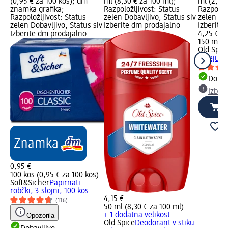
(0,95 € za 100 kos); dm
ml (8,30 € za 100 ml);
ml (2,83 
znamka grafika;
Razpoložljivost: Status
Razpoložl
Razpoložljivost: Status
zelen Dobavljivo, Status siv
zelen Dob
zelen Dobavljivo, Status siv
Izberite dm prodajalno
Izberite
Izberite dm prodajalno
4,25 €
150 ml (2
Old Spic
spreju W
Dobav
Izber
0,95 €
100 kos (0,95 € za 100 kos)
Soft&Sicher
Papirnati
robčki, 3-slojni, 100 kos
4,15 €
(116)
50 ml (8,30 € za 100 ml)
+ 1 dodatna velikost
Opozorila
Old Spice
Deodorant v stiku