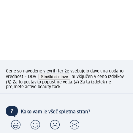
Cene so navedene v evrih ter že vsebujejo davek na dodano
vrednost – DDV.
Stroški dostave
ni vključen v ceno izdelkov.
(§) Za to postavko popust ne velja.
(#) Za ta izdelek ne
prejmete active beauty točk.
Kako vam je všeč spletna stran?