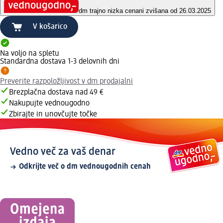
dm trajno nizka cena
ni zvišana od 26.03.2025
V košarico
Na voljo na spletu
Standardna dostava 1-3 delovnih dni
Preverite razpoložljivost v dm prodajalni
Brezplačna dostava nad 49 €
Nakupujte vednougodno
Zbirajte in unovčujte točke
Vedno več za vaš denar
Odkrijte več o dm vednougodnih cenah