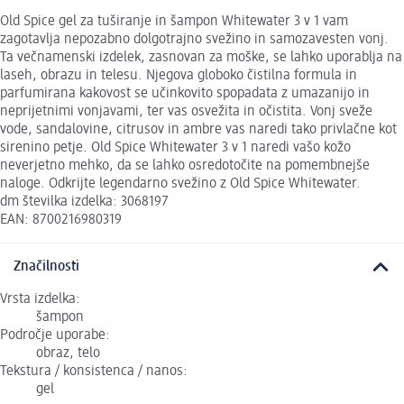
Old Spice gel za tuširanje in šampon Whitewater 3 v 1 vam
zagotavlja nepozabno dolgotrajno svežino in samozavesten vonj.
Ta večnamenski izdelek, zasnovan za moške, se lahko uporablja na
laseh, obrazu in telesu. Njegova globoko čistilna formula in
parfumirana kakovost se učinkovito spopadata z umazanijo in
neprijetnimi vonjavami, ter vas osvežita in očistita. Vonj sveže
vode, sandalovine, citrusov in ambre vas naredi tako privlačne kot
sirenino petje. Old Spice Whitewater 3 v 1 naredi vašo kožo
neverjetno mehko, da se lahko osredotočite na pomembnejše
naloge. Odkrijte legendarno svežino z Old Spice Whitewater.
dm številka izdelka: 3068197
EAN: 8700216980319
Značilnosti
Vrsta izdelka:
šampon
Področje uporabe:
obraz, telo
Tekstura / konsistenca / nanos:
gel