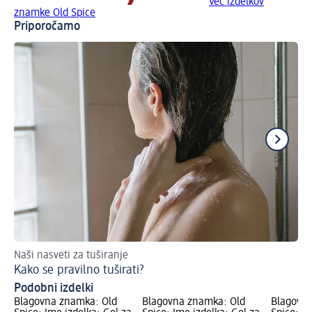
Več izdelkov
znamke Old Spice
Priporočamo
Naši nasveti za tuširanje
Pra
Kako se pravilno tuširati?
Na
Podobni izdelki
Blagovna znamka: Old
Blagovna znamka: Old
Blagovna