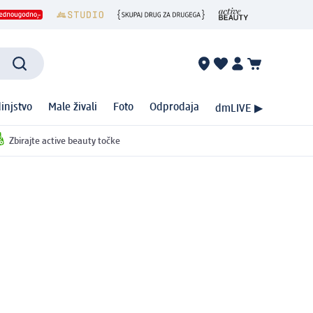
injstvo
Male živali
Foto
Odprodaja
dmLIVE ▶
Zbirajte active beauty točke