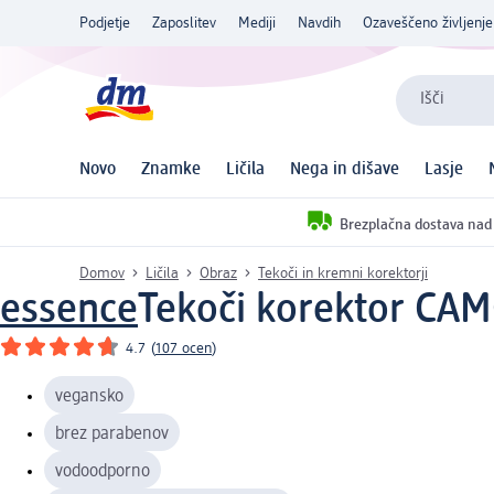
Podjetje
Zaposlitev
Mediji
Navdih
Ozaveščeno življenje
Išči
Novo
Znamke
Ličila
Nega in dišave
Lasje
Brezplačna dostava nad
Domov
Ličila
Obraz
Tekoči in kremni korektorji
essence
Tekoči korektor CA
4.7
(
107 ocen
)
vegansko
brez parabenov
vodoodporno