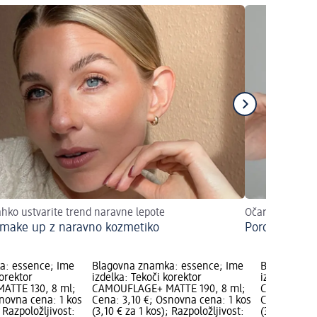
ahko ustvarite trend naravne lepote
Očarljivo poroč
 make up z naravno kozmetiko
Poročno liče
a: essence; Ime
Blagovna znamka: essence; Ime
Blagovna z
korektor
izdelka: Tekoči korektor
izdelka: Tek
TTE 130, 8 ml;
CAMOUFLAGE+ MATTE 190, 8 ml;
CAMOUFLAGE
snovna cena: 1 kos
Cena: 3,10 €; Osnovna cena: 1 kos
Cena: 3,10 
; Razpoložljivost:
(3,10 € za 1 kos); Razpoložljivost:
(3,10 € za 1 