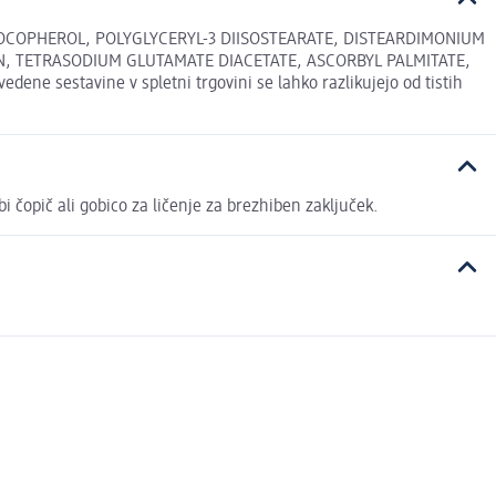
TOCOPHEROL, POLYGLYCERYL-3 DIISOSTEARATE, DISTEARDIMONIUM
N, TETRASODIUM GLUTAMATE DIACETATE, ASCORBYL PALMITATE,
e sestavine v spletni trgovini se lahko razlikujejo od tistih
i čopič ali gobico za ličenje za brezhiben zaključek.