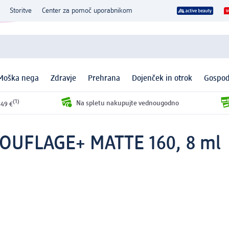
Storitve
Center za pomoč uporabnikom
Moška nega
Zdravje
Prehrana
Dojenček in otrok
Gospod
(1)
Na spletu nakupujte vednougodno
 49 €
MOUFLAGE+ MATTE 160, 8 ml