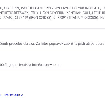
E, GLYCERIN, ISODODECANE, POLYGLYCERYL-3 POLYRICINOLEATE, 
NTHETIC BEESWAX, ETHYLHEXYLGLYCERIN, XANTHAN GUM, LECITHI
492, CI 77499 (IRON OXIDES), CI 77891 (TITANIUM DIOXIDE). Naveden
enih predelov obraza. Za hiter popravek zabriši s prsti ali pa uporab
000 Zagreb, Hrvatska info@cosnova.com
znamke essence