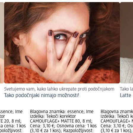
Svetujemo vam, kako lahko ukrepate proti podočnjakom
Tako l
Tako podočnjaki nimajo možnosti!
Latte
ssence; Ime
Blagovna znamka: essence; Ime
Blagovna znamk
tor
izdelka: Tekoči korektor
izdelka: Tekoči 
 20, 8 ml;
CAMOUFLAGE+ MATTE 80, 8 ml;
CAMOUFLAGE+ MA
a cena: 1 kos
Cena: 3,10 €; Osnovna cena: 1 kos
Cena: 3,10 €; O
položljivost:
(3,10 € za 1 kos); Razpoložljivost:
(3,10 € za 1 kos)