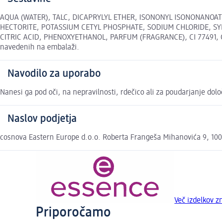
AQUA (WATER), TALC, DICAPRYLYL ETHER, ISONONYL ISONONANOAT
HECTORITE, POTASSIUM CETYL PHOSPHATE, SODIUM CHLORIDE, SY
CITRIC ACID, PHENOXYETHANOL, PARFUM (FRAGRANCE), CI 77491, CI 77
navedenih na embalaži.
Navodilo za uporabo
Nanesi ga pod oči, na nepravilnosti, rdečico ali za poudarjanje določ
Naslov podjetja
cosnova Eastern Europe d.o.o. Roberta Frangeša Mihanovića 9, 10
Več izdelkov 
Priporočamo