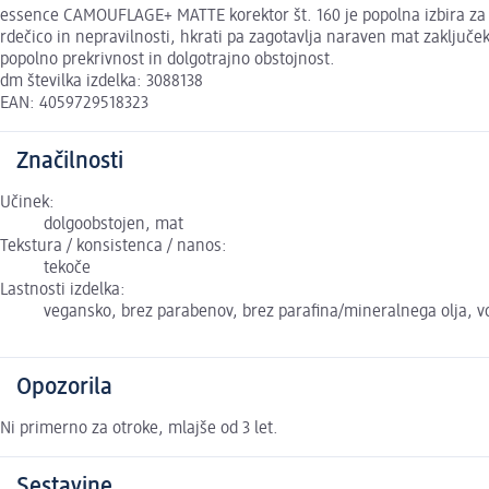
essence CAMOUFLAGE+ MATTE korektor št. 160 je popolna izbira za b
rdečico in nepravilnosti, hkrati pa zagotavlja naraven mat zaključek
popolno prekrivnost in dolgotrajno obstojnost.
dm številka izdelka: 3088138
EAN: 4059729518323
Značilnosti
Učinek:
dolgoobstojen, mat
Tekstura / konsistenca / nanos:
tekoče
Lastnosti izdelka:
vegansko, brez parabenov, brez parafina/mineralnega olja, 
Opozorila
Ni primerno za otroke, mlajše od 3 let.
Sestavine