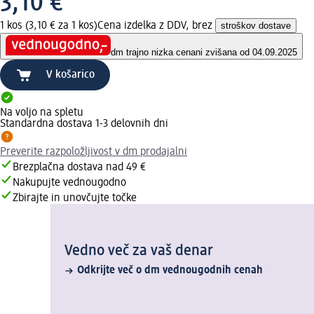
3,10 €
1 kos (3,10 € za 1 kos)
Cena izdelka z DDV, brez
stroškov dostave
dm trajno nizka cena
ni zvišana od 04.09.2025
V košarico
Na voljo na spletu
Standardna dostava 1-3 delovnih dni
Preverite razpoložljivost v dm prodajalni
Brezplačna dostava nad 49 €
Nakupujte vednougodno
Zbirajte in unovčujte točke
Vedno več za vaš denar
Odkrijte več o dm vednougodnih cenah