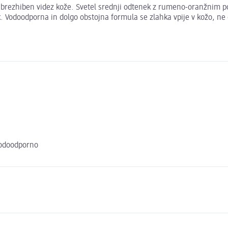
rezhiben videz kože. Svetel srednji odtenek z rumeno-oranžnim pod
. Vodoodporna in dolgo obstojna formula se zlahka vpije v kožo, ne da
vodoodporno