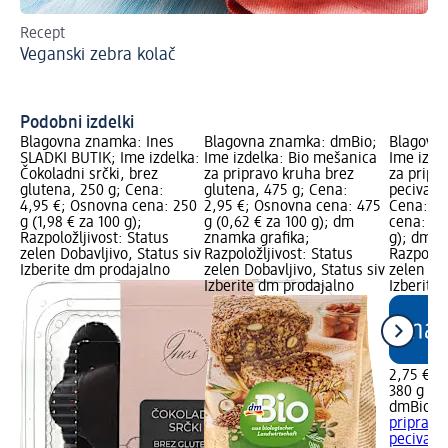
Recept
Po
Veganski zebra kolač
Ko
Podobni izdelki
Blagovna znamka: Ines
Blagovna znamka: dmBio;
Blagovn
SLADKI BUTIK; Ime izdelka:
Ime izdelka: Bio mešanica
Ime izde
Čokoladni srčki, brez
za pripravo kruha brez
za pripr
glutena, 250 g; Cena:
glutena, 475 g; Cena:
peciva, b
4,95 €; Osnovna cena: 250
2,95 €; Osnovna cena: 475
Cena: 2,
g (1,98 € za 100 g);
g (0,62 € za 100 g); dm
cena: 380
Razpoložljivost: Status
znamka grafika;
g); dm z
zelen Dobavljivo, Status siv
Razpoložljivost: Status
Razpoložl
Izberite dm prodajalno
zelen Dobavljivo, Status siv
zelen Dob
Izberite dm prodajalno
Izberite
2,75 €
380 g (0,
dmBio
Bi
pripravo
peciva, b