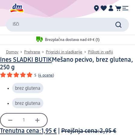
Išči
Brezplačna dostava nad 49 € (1)
Domov
Prehrana
Prigrizki in sladkarije
Piškoti in vaflji
Ines SLADKI BUTIK
Mešano pecivo, brez glutena,
250 g
5
(
4 ocene
)
brez glutena
brez glutena
Trenutna cena:
1,95 €
|
Prejšnja cena:
2,95 €