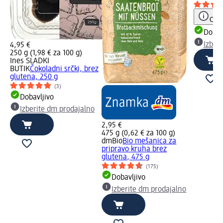
Opoz
Dobav
Izber
4,95 €
250 g (1,98 € za 100 g)
Ines SLADKI
BUTIK
Čokoladni srčki, brez
glutena, 250 g
(3)
Dobavljivo
Izberite dm prodajalno
2,95 €
475 g (0,62 € za 100 g)
dmBio
Bio mešanica za
pripravo kruha brez
glutena, 475 g
(175)
Dobavljivo
Izberite dm prodajalno