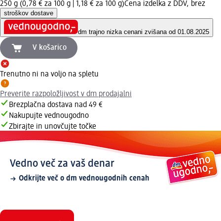
250 g (0,78 € za 100 g |
1,18 € za 100 g
)
Cena izdelka z DDV, brez
stroškov dostave
dm trajno nizka cena
ni zvišana od 01.08.2025
V košarico
Trenutno ni na voljo na spletu
Preverite razpoložljivost v dm prodajalni
Brezplačna dostava nad 49 €
Nakupujte vednougodno
Zbirajte in unovčujte točke
Vedno več za vaš denar
Odkrijte več o dm vednougodnih cenah