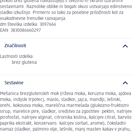
piškoti brez glutena navdušujejo s svežino in skrbno izbranimi
sestavinami. Raznolike oblike in bogati okusi ustvarjajo edinstveno
sladko izkušnjo. Primerni so tako za posebne priložnosti kot za
vsakodnevne trenutke razvajanja.
dm številka izdelka: 3097666
EAN: 3830086660297
Značilnosti
Lastnosti izdelka:
brez glutena
Sestavine
Mešanica brezglutenskih mok (riževa moka, koruzna moka, ajdova
moka, indijski trpotec), maslo, sladkor, jajca, mandlji, lešniki,
orehi, kokosova moka, marelična marmelada (glukozno-fruktozni
sirup, marelice pire, sladkor, sredstvo za zgostitev: pektin, natrijev
pirofosfat, natrijev alginat, citronska kislina, kalcijev citrat, barvilo:
paprika ekstrakt, konzervans: kalcijev sorbat, arome), čokoladni
namaz (sladkor, palmino olje, lešniki, manj masten kakav v prahu,