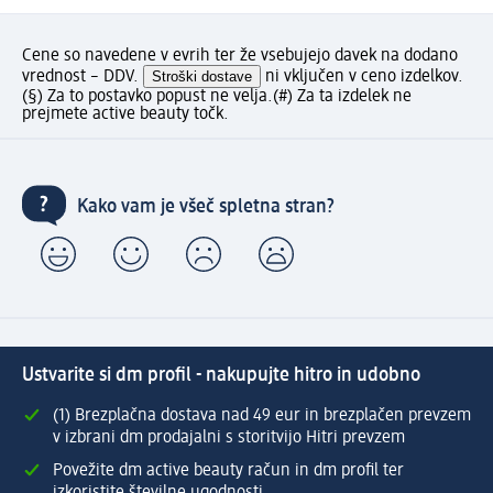
Cene so navedene v evrih ter že vsebujejo davek na dodano
vrednost – DDV.
Stroški dostave
ni vključen v ceno izdelkov.
(§) Za to postavko popust ne velja.
(#) Za ta izdelek ne
prejmete active beauty točk.
Kako vam je všeč spletna stran?
Ustvarite si dm profil - nakupujte hitro in udobno
(1) Brezplačna dostava nad 49 eur in brezplačen prevzem
v izbrani dm prodajalni s storitvijo Hitri prevzem
Povežite dm active beauty račun in dm profil ter
izkoristite številne ugodnosti