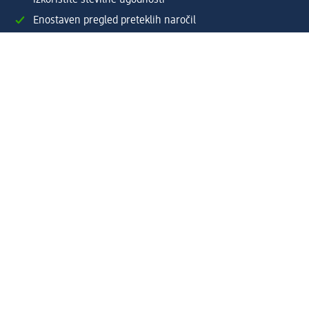
Enostaven pregled preteklih naročil
Ustvarite si svoj dm profil
Pomoč
Ugodnosti in storitve
Center za pomoč uporabnikom
Dostava
Vračila in menjave
Podjetje
O nas
Družbena odgovornost
Zaposlitev
Mediji
dm svet