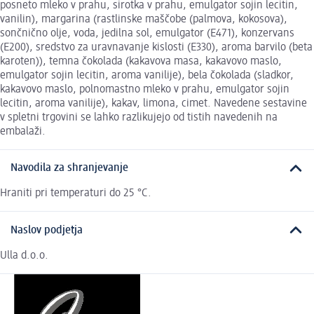
posneto mleko v prahu, sirotka v prahu, emulgator sojin lecitin,
vanilin), margarina (rastlinske maščobe (palmova, kokosova),
sončnično olje, voda, jedilna sol, emulgator (E471), konzervans
(E200), sredstvo za uravnavanje kislosti (E330), aroma barvilo (beta
karoten)), temna čokolada (kakavova masa, kakavovo maslo,
emulgator sojin lecitin, aroma vanilije), bela čokolada (sladkor,
kakavovo maslo, polnomastno mleko v prahu, emulgator sojin
lecitin, aroma vanilije), kakav, limona, cimet. Navedene sestavine
v spletni trgovini se lahko razlikujejo od tistih navedenih na
embalaži.
Navodila za shranjevanje
Hraniti pri temperaturi do 25 °C.
Naslov podjetja
Ulla d.o.o.