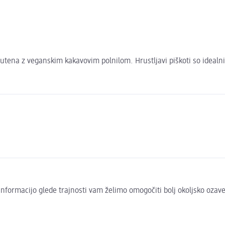
utena z veganskim kakavovim polnilom. Hrustljavi piškoti so idealni 
to informacijo glede trajnosti vam želimo omogočiti bolj okoljsko oza