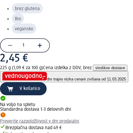
brez glutena
Bio
vegansko
2,45 €
225 g (1,09 € za 100 g)
Cena izdelka z DDV, brez
stroškov dostave
dm trajno nizka cena
ni zvišana od 11.03.2025
V košarico
Na voljo na spletu
Standardna dostava 1-3 delovnih dni
Preverite razpoložljivost v dm prodajalni
Brezplačna dostava nad 49 €