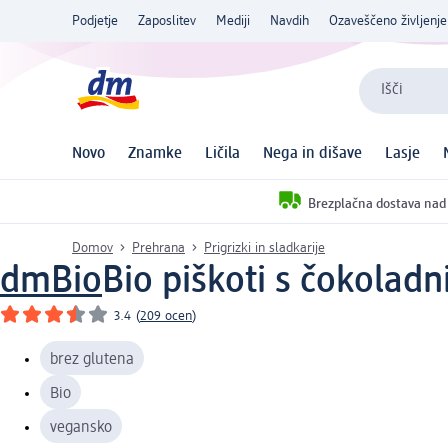
Podjetje
Zaposlitev
Mediji
Navdih
Ozaveščeno življenje
Išči
Novo
Znamke
Ličila
Nega in dišave
Lasje
Brezplačna dostava nad
Domov
Prehrana
Prigrizki in sladkarije
dmBio
Bio piškoti s čokolad
3.4
(
209 ocen
)
brez glutena
Bio
vegansko