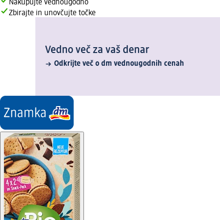
Nakupujte vednougodno
Zbirajte in unovčujte točke
Vedno več za vaš denar
Odkrijte več o dm vednougodnih cenah