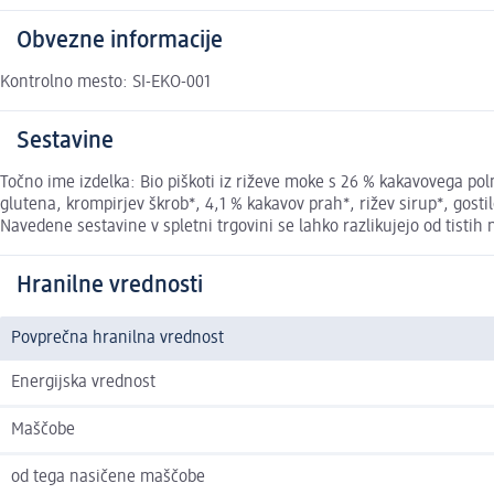
Obvezne informacije
Kontrolno mesto: SI-EKO-001
Sestavine
Točno ime izdelka: Bio piškoti iz riževe moke s 26 % kakavovega poln
glutena, krompirjev škrob*, 4,1 % kakavov prah*, rižev sirup*, gosti
Navedene sestavine v spletni trgovini se lahko razlikujejo od tisti
Hranilne vrednosti
Povprečna hranilna vrednost
Energijska vrednost
Maščobe
od tega nasičene maščobe