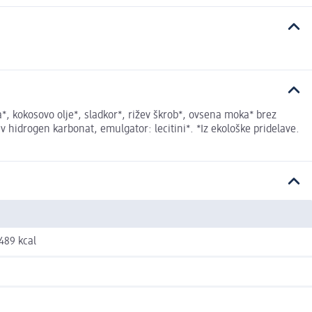
a*, kokosovo olje*, sladkor*, rižev škrob*, ovsena moka* brez
v hidrogen karbonat, emulgator: lecitini*. *Iz ekološke pridelave.
 489 kcal