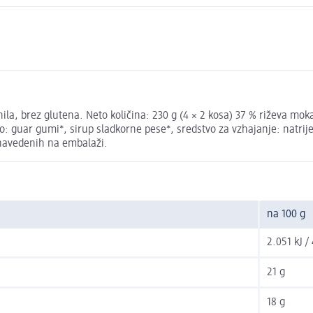
ila, brez glutena. Neto količina: 230 g (4 × 2 kosa) 37 % riževa mok
lo: guar gumi*, sirup sladkorne pese*, sredstvo za vzhajanje: natrije
h navedenih na embalaži.
na 100 g
2.051 kJ /
21 g
18 g