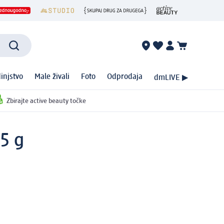
injstvo
Male živali
Foto
Odprodaja
dmLIVE ▶
Zbirajte active beauty točke
25 g