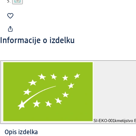
Informacije o izdelku
SI-EKO-001
kmetijstvo
Opis izdelka