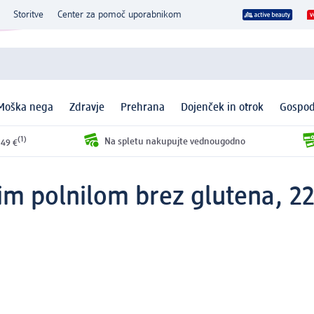
Storitve
Center za pomoč uporabnikom
Moška nega
Zdravje
Prehrana
Dojenček in otrok
Gospod
(1)
Na spletu nakupujte vednougodno
 49 €
nim polnilom brez glutena, 2