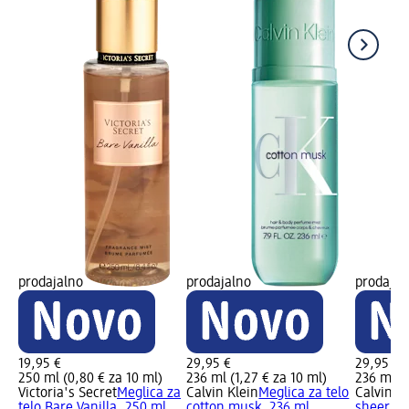
prodajalno
prodajalno
prodajal
19,95 €
29,95 €
29,95 €
250 ml (0,80 € za 10 ml)
236 ml (1,27 € za 10 ml)
236 ml (1
Victoria's Secret
Meglica za
Calvin Klein
Meglica za telo
Calvin Kl
telo Bare Vanilla, 250 ml
cotton musk, 236 ml
sheer pe