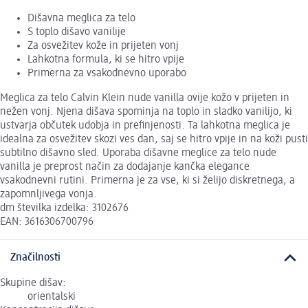
Dišavna meglica za telo
S toplo dišavo vanilije
Za osvežitev kože in prijeten vonj
Lahkotna formula, ki se hitro vpije
Primerna za vsakodnevno uporabo
Meglica za telo Calvin Klein nude vanilla ovije kožo v prijeten in
nežen vonj. Njena dišava spominja na toplo in sladko vanilijo, ki
ustvarja občutek udobja in prefinjenosti. Ta lahkotna meglica je
idealna za osvežitev skozi ves dan, saj se hitro vpije in na koži pusti
subtilno dišavno sled. Uporaba dišavne meglice za telo nude
vanilla je preprost način za dodajanje kančka elegance
vsakodnevni rutini. Primerna je za vse, ki si želijo diskretnega, a
zapomnljivega vonja.
dm številka izdelka: 3102676
EAN: 3616306700796
Značilnosti
Skupine dišav:
orientalski