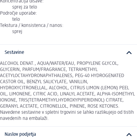
Koncentracija dišave:
sprej za telo
Področje uporabe:
telo
Tekstura / konsistenca / nanos:
sprej
Sestavine
ALCOHOL DENAT., AQUA/WATER/EAU, PROPYLENE GLYCOL,
GLYCERIN, PARFUM/FRAGRANCE, TETRAMETHYL
ACETYLOCTAHYDRONAPHTHALENES, PEG-40 HYDROGENATED
CASTOR OIL, BENZYL SALICYLATE, VANILLIN,
HYDROXYCITRONELLAL, ALCOHOL, CITRUS LIMON (LEMON) PEEL
OIL, LIMONENE, CITRIC ACID, LINALYL ACETATE, ALPHA-ISOMETHYL
IONONE, TRIS(TETRAMETHYLHYDROXYPIPERIDINOL) CITRATE,
GERANYL ACETATE, CITRONELLOL, PINENE, ROSE KETONES.
Navedene sestavine v spletni trgovini se lahko razlikujejo od tistih
navedenih na embalaži.
Naslov podjetja