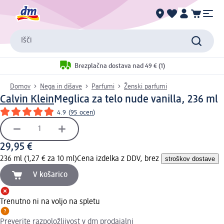
Išči
Brezplačna dostava nad 49 € (1)
Domov
Nega in dišave
Parfumi
Ženski parfumi
Calvin Klein
Meglica za telo nude vanilla, 236 ml
4.9
(
95 ocen
)
29,95 €
236 ml (1,27 € za 10 ml)
Cena izdelka z DDV, brez
stroškov dostave
V košarico
Trenutno ni na voljo na spletu
Preverite razpoložljivost v dm prodajalni