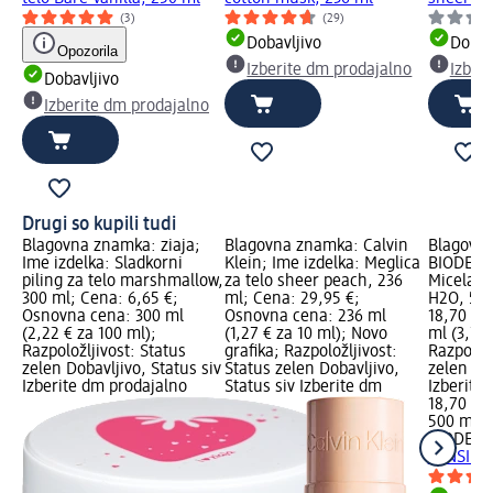
(3)
(29)
Dobavljivo
Dobav
Opozorila
Izberite dm prodajalno
Izber
Dobavljivo
Izberite dm prodajalno
Drugi so kupili tudi
Blagovna znamka: ziaja;
Blagovna znamka: Calvin
Blagovn
Ime izdelka: Sladkorni
Klein; Ime izdelka: Meglica
BIODERMA
piling za telo marshmallow,
za telo sheer peach, 236
Micelarn
300 ml; Cena: 6,65 €;
ml; Cena: 29,95 €;
H2O, 500
Osnovna cena: 300 ml
Osnovna cena: 236 ml
18,70 €;
(2,22 € za 100 ml);
(1,27 € za 10 ml); Novo
ml (3,74 
Razpoložljivost: Status
grafika; Razpoložljivost:
Razpoložl
zelen Dobavljivo, Status siv
Status zelen Dobavljivo,
zelen Dob
Izberite dm prodajalno
Status siv Izberite dm
Izberite
18,70 €
500 ml (
BIODER
SENSIBIO