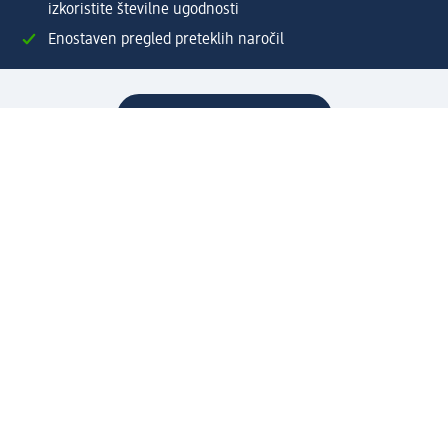
izkoristite številne ugodnosti
Enostaven pregled preteklih naročil
Ustvarite si svoj dm profil
Pomoč
Ugodnosti in storitve
Center za pomoč uporabnikom
Dostava
Vračila in menjave
Podjetje
O nas
Družbena odgovornost
Zaposlitev
Mediji
dm svet