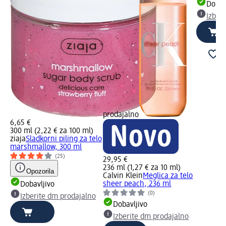
Dobav
Izber
prodajalno
6,65 €
300 ml (2,22 € za 100 ml)
ziaja
Sladkorni piling za telo
marshmallow, 300 ml
(25)
29,95 €
236 ml (1,27 € za 10 ml)
Opozorila
Calvin Klein
Meglica za telo
sheer peach, 236 ml
Dobavljivo
(0)
Izberite dm prodajalno
Dobavljivo
Izberite dm prodajalno