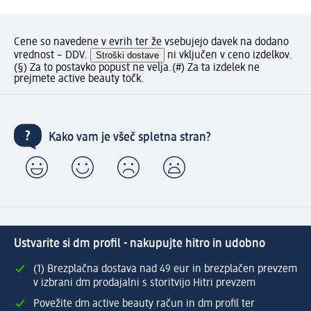
Cene so navedene v evrih ter že vsebujejo davek na dodano
vrednost – DDV.
Stroški dostave
ni vključen v ceno izdelkov.
(§) Za to postavko popust ne velja.
(#) Za ta izdelek ne
prejmete active beauty točk.
Kako vam je všeč spletna stran?
Ustvarite si dm profil - nakupujte hitro in udobno
(1) Brezplačna dostava nad 49 eur in brezplačen prevzem
v izbrani dm prodajalni s storitvijo Hitri prevzem
Povežite dm active beauty račun in dm profil ter