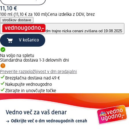
11,10 €
100 ml (11,10 € za 100 ml)
Cena izdelka z DDV, brez
stroškov dostave
dm trajno nizka cena
ni zvišana od 19.08.2025
V košarico
Na voljo na spletu
Standardna dostava 1-3 delovnih dni
Preverite razpoložljivost v dm prodajalni
Brezplačna dostava nad 49 €
Nakupujte vednougodno
Zbirajte in unovčujte točke
Vedno več za vaš denar
Odkrijte več o dm vednougodnih cenah