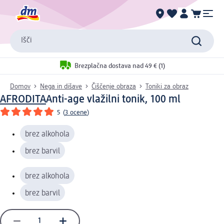
Išči
Brezplačna dostava nad 49 € (1)
Domov
Nega in dišave
Čiščenje obraza
Toniki za obraz
AFRODITA
Anti-age vlažilni tonik, 100 ml
5
(
3 ocene
)
brez alkohola
brez barvil
brez alkohola
brez barvil