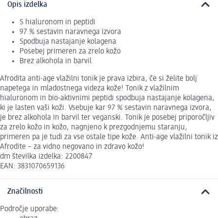
Opis izdelka
S hialuronom in peptidi
97 % sestavin naravnega izvora
Spodbuja nastajanje kolagena
Posebej primeren za zrelo kožo
Brez alkohola in barvil
Afrodita anti-age vlažilni tonik je prava izbira, če si želite bolj
napetega in mladostnega videza kože! Tonik z vlažilnim
hialuronom in bio-aktivnimi peptidi spodbuja nastajanje kolagena,
ki je lasten vaši koži. Vsebuje kar 97 % sestavin naravnega izvora,
je brez alkohola in barvil ter veganski. Tonik je posebej priporočljiv
za zrelo kožo in kožo, nagnjeno k prezgodnjemu staranju,
primeren pa je tudi za vse ostale tipe kože. Anti-age vlažilni tonik iz
Afrodite – za vidno negovano in zdravo kožo!
dm številka izdelka: 2200847
EAN: 3831070659136
Značilnosti
Področje uporabe: