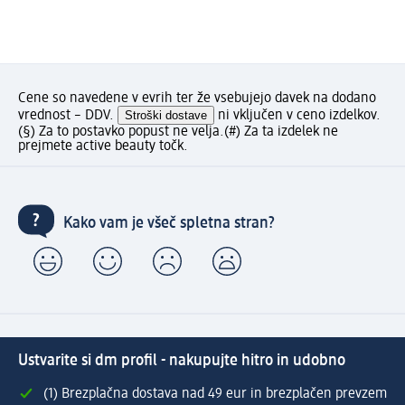
Cene so navedene v evrih ter že vsebujejo davek na dodano
vrednost – DDV.
Stroški dostave
ni vključen v ceno izdelkov.
(§) Za to postavko popust ne velja.
(#) Za ta izdelek ne
prejmete active beauty točk.
Kako vam je všeč spletna stran?
Ustvarite si dm profil - nakupujte hitro in udobno
(1) Brezplačna dostava nad 49 eur in brezplačen prevzem