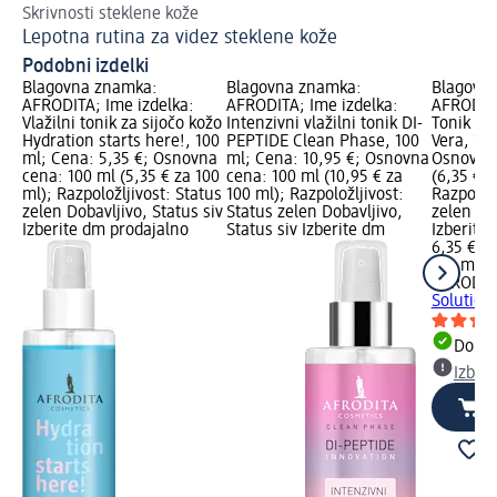
Skrivnosti steklene kože
S 
Lepotna rutina za videz steklene kože
An
Podobni izdelki
Blagovna znamka:
Blagovna znamka:
Blagovn
AFRODITA; Ime izdelka:
AFRODITA; Ime izdelka:
AFRODITA
Vlažilni tonik za sijočo kožo
Intenzivni vlažilni tonik DI-
Tonik Hy
Hydration starts here!, 100
PEPTIDE Clean Phase, 100
Vera, 10
ml; Cena: 5,35 €; Osnovna
ml; Cena: 10,95 €; Osnovna
Osnovna 
cena: 100 ml (5,35 € za 100
cena: 100 ml (10,95 € za
(6,35 € z
ml); Razpoložljivost: Status
100 ml); Razpoložljivost:
Razpoložl
zelen Dobavljivo, Status siv
Status zelen Dobavljivo,
zelen Dob
Izberite dm prodajalno
Status siv Izberite dm
Izberite
6,35 €
100 ml (6
AFRODIT
Solution
Dobav
Izber