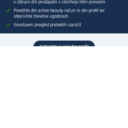
v izbrani dm prodajalni s storitvijo Hitri prevzem
Povežite dm active beauty račun in dm profil ter
izkoristite številne ugodnosti
Enostaven pregled preteklih naročil
Ustvarite si svoj dm profil
Pomoč
Ugodnosti in storitve
Center za pomoč uporabnikom
Dostava
Vračila in menjave
Podjetje
O nas
Družbena odgovornost
Zaposlitev
Mediji
dm svet