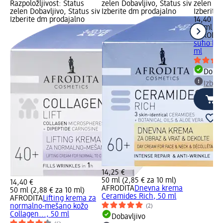
Razpoložljivost: Status
zelen Dobavljivo, Status siv
zelen Dob
zelen Dobavljivo, Status siv
Izberite dm prodajalno
Izberite
Izberite dm prodajalno
14,40 €
50 ml (2,
AFRODIT
suho kož
ml
Dobav
Izber
14,25 €
50 ml (2,85 € za 10 ml)
14,40 €
AFRODITA
Dnevna krema
50 ml (2,88 € za 10 ml)
Ceramides Rich, 50 ml
AFRODITA
Lifting krema za
normalno-mešano kožo
(2)
Collagen..., 50 ml
Dobavljivo