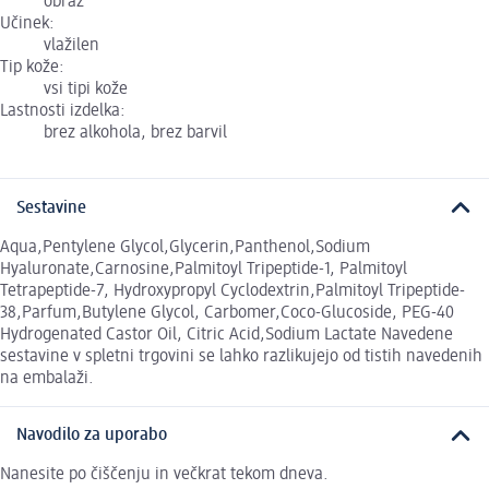
obraz
Učinek:
vlažilen
Tip kože:
vsi tipi kože
Lastnosti izdelka:
brez alkohola, brez barvil
Sestavine
Aqua,Pentylene Glycol,Glycerin,Panthenol,Sodium
Hyaluronate,Carnosine,Palmitoyl Tripeptide-1, Palmitoyl
Tetrapeptide-7, Hydroxypropyl Cyclodextrin,Palmitoyl Tripeptide-
38,Parfum,Butylene Glycol, Carbomer,Coco-Glucoside, PEG-40
Hydrogenated Castor Oil, Citric Acid,Sodium Lactate Navedene
sestavine v spletni trgovini se lahko razlikujejo od tistih navedenih
na embalaži.
Navodilo za uporabo
Nanesite po čiščenju in večkrat tekom dneva.