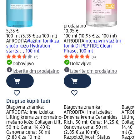
prodajalno
5,35 €
10,95 €
100 ml (5,35 € za 100 ml)
100 ml (10,95 € za 100 ml)
AFRODITA
Vlažilni tonik za
AFRODITA
Intenzivni vlažilni
sijočo kožo Hydration
tonik DI-PEPTIDE Clean
starts..., 100 ml
Phase, 100 ml
(2)
(4)
Dobavljivo
Dobavljivo
Izberite dm prodajalno
Izberite dm prodajalno
Drugi so kupili tudi
Blagovna znamka:
Blagovna znamka:
Blagovn
AFRODITA; Ime izdelka:
AFRODITA; Ime izdelka:
AFRODITA
Lifting krema za normalno-
Dnevna krema Ceramides
Lifting 
mešano kožo Collagen Lift,
Rich, 50 ml; Cena: 14,25 €;
Collagen 
50 ml; Cena: 14,40 €;
Osnovna cena: 50 ml
14,40 €;
Osnovna cena: 50 ml
(2,85 € za 10 ml);
ml (2,88 
(2,88 € za 10 ml);
Razpoložljivost: Status
Razpoložl