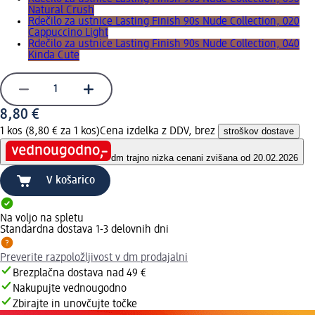
Natural Crush
Rdečilo za ustnice Lasting Finish 90s Nude Collection, 020
Cappuccino Light
Rdečilo za ustnice Lasting Finish 90s Nude Collection, 040
Kinda Cute
8,80 €
1 kos (8,80 € za 1 kos)
Cena izdelka z DDV, brez
stroškov dostave
dm trajno nizka cena
ni zvišana od 20.02.2026
V košarico
Na voljo na spletu
Standardna dostava 1-3 delovnih dni
Preverite razpoložljivost v dm prodajalni
Brezplačna dostava nad 49 €
Nakupujte vednougodno
Zbirajte in unovčujte točke