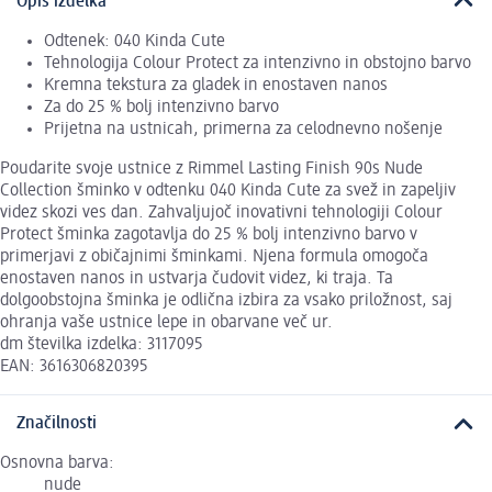
Opis izdelka
Odtenek: 040 Kinda Cute
Tehnologija Colour Protect za intenzivno in obstojno barvo
Kremna tekstura za gladek in enostaven nanos
Za do 25 % bolj intenzivno barvo
Prijetna na ustnicah, primerna za celodnevno nošenje
Poudarite svoje ustnice z Rimmel Lasting Finish 90s Nude
Collection šminko v odtenku 040 Kinda Cute za svež in zapeljiv
videz skozi ves dan. Zahvaljujoč inovativni tehnologiji Colour
Protect šminka zagotavlja do 25 % bolj intenzivno barvo v
primerjavi z običajnimi šminkami. Njena formula omogoča
enostaven nanos in ustvarja čudovit videz, ki traja. Ta
dolgoobstojna šminka je odlična izbira za vsako priložnost, saj
ohranja vaše ustnice lepe in obarvane več ur.
dm številka izdelka: 3117095
EAN: 3616306820395
Značilnosti
Osnovna barva:
nude