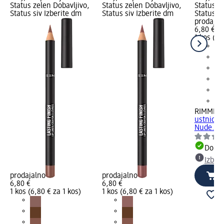
Status zelen Dobavljivo,
Status zelen Dobavljivo,
Status z
Status siv Izberite dm
Status siv Izberite dm
Status si
prodajal
6,80 €
1 kos (6,
RIMMEL
ustnice 
Nude..., 
Dobav
Izber
prodajalno
prodajalno
6,80 €
6,80 €
1 kos (6,80 € za 1 kos)
1 kos (6,80 € za 1 kos)