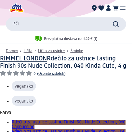
Išči
Brezplačna dostava nad 49 € (1)
Domov
Ličila
Ličila za ustnice
Šminke
RIMMEL LONDON
Rdečilo za ustnice Lasting
Finish 90s Nude Collection, 040 Kinda Cute, 4 g
0
(
Ocenite izdelek
)
vegansko
vegansko
Barva
Rdečilo za ustnice Lasting Finish 90s Nude Collection, 060
Cappuccino
Rdečilo za ustnice Lasting Finish 90s Nude Collection, 050