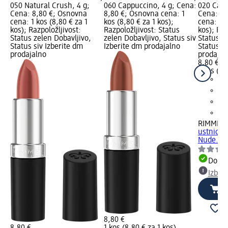
050 Natural Crush, 4 g;
060 Cappuccino, 4 g; Cena:
020 Capp
Cena: 8,80 €; Osnovna
8,80 €; Osnovna cena: 1
Cena: 8,
cena: 1 kos (8,80 € za 1
kos (8,80 € za 1 kos);
cena: 1 k
kos); Razpoložljivost:
Razpoložljivost: Status
kos); Raz
Status zelen Dobavljivo,
zelen Dobavljivo, Status siv
Status z
Status siv Izberite dm
Izberite dm prodajalno
Status si
prodajalno
prodajal
8,80 €
1 kos (8,
RIMMEL
ustnice 
Nude..., 
Dobav
Izber
8,80 €