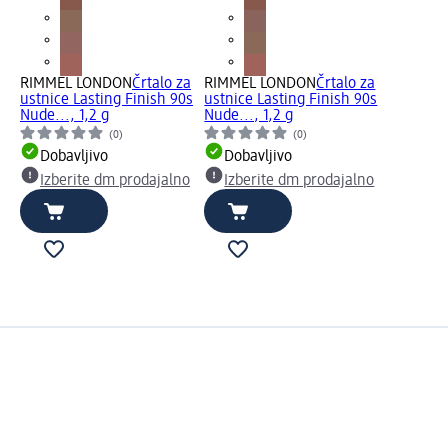
RIMMEL LONDON
Črtalo za
RIMMEL LONDON
Črtalo za
ustnice Lasting Finish 90s
ustnice Lasting Finish 90s
Nude..., 1,2 g
Nude..., 1,2 g
(0)
(0)
Dobavljivo
Dobavljivo
Izberite dm prodajalno
Izberite dm prodajalno