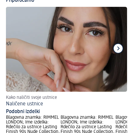
Priporočamo
Kako naličiti svoje ustnice
Pr
Naličene ustnice
En
Podobni izdelki
Blagovna znamka: RIMMEL
Blagovna znamka: RIMMEL
Blagovn
LONDON; Ime izdelka:
LONDON; Ime izdelka:
LONDON; 
Rdečilo za ustnice Lasting
Rdečilo za ustnice Lasting
Rdečilo 
Finish 90s Nude Collection,
Finish 90s Nude Collection,
Finish 9