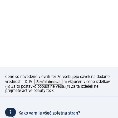
Cene so navedene v evrih ter že vsebujejo davek na dodano
vrednost – DDV.
Stroški dostave
ni vključen v ceno izdelkov.
(§) Za to postavko popust ne velja.
(#) Za ta izdelek ne
prejmete active beauty točk.
Kako vam je všeč spletna stran?