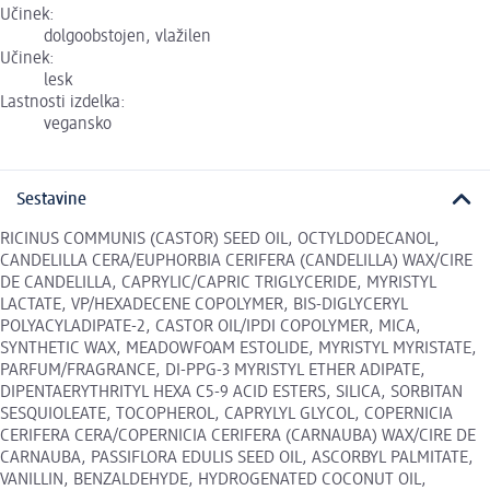
Učinek:
dolgoobstojen, vlažilen
Učinek:
lesk
Lastnosti izdelka:
vegansko
Sestavine
RICINUS COMMUNIS (CASTOR) SEED OIL, OCTYLDODECANOL,
CANDELILLA CERA/EUPHORBIA CERIFERA (CANDELILLA) WAX/CIRE
DE CANDELILLA, CAPRYLIC/CAPRIC TRIGLYCERIDE, MYRISTYL
LACTATE, VP/HEXADECENE COPOLYMER, BIS-DIGLYCERYL
POLYACYLADIPATE-2, CASTOR OIL/IPDI COPOLYMER, MICA,
SYNTHETIC WAX, MEADOWFOAM ESTOLIDE, MYRISTYL MYRISTATE,
PARFUM/FRAGRANCE, DI-PPG-3 MYRISTYL ETHER ADIPATE,
DIPENTAERYTHRITYL HEXA C5-9 ACID ESTERS, SILICA, SORBITAN
SESQUIOLEATE, TOCOPHEROL, CAPRYLYL GLYCOL, COPERNICIA
CERIFERA CERA/COPERNICIA CERIFERA (CARNAUBA) WAX/CIRE DE
CARNAUBA, PASSIFLORA EDULIS SEED OIL, ASCORBYL PALMITATE,
VANILLIN, BENZALDEHYDE, HYDROGENATED COCONUT OIL,