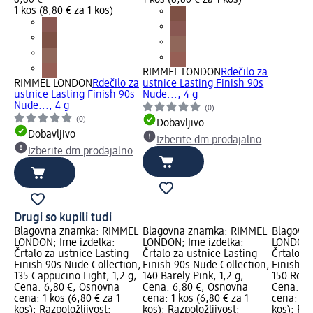
8,80 €
1 kos (8,80 € za 1 kos)
1 kos (8,80 € za 1 kos)
RIMMEL LONDON
Rdečilo za
RIMMEL LONDON
Rdečilo za
ustnice Lasting Finish 90s
ustnice Lasting Finish 90s
Nude..., 4 g
Nude..., 4 g
(0)
(0)
Dobavljivo
Dobavljivo
Izberite dm prodajalno
Izberite dm prodajalno
Drugi so kupili tudi
Blagovna znamka: RIMMEL
Blagovna znamka: RIMMEL
Blagovn
LONDON; Ime izdelka:
LONDON; Ime izdelka:
LONDON; 
Črtalo za ustnice Lasting
Črtalo za ustnice Lasting
Črtalo za
Finish 90s Nude Collection,
Finish 90s Nude Collection,
Finish 9
135 Cappucino Light, 1,2 g;
140 Barely Pink, 1,2 g;
150 Rose
Cena: 6,80 €; Osnovna
Cena: 6,80 €; Osnovna
Cena: 6,
cena: 1 kos (6,80 € za 1
cena: 1 kos (6,80 € za 1
cena: 1 k
kos); Razpoložljivost:
kos); Razpoložljivost:
kos); Raz