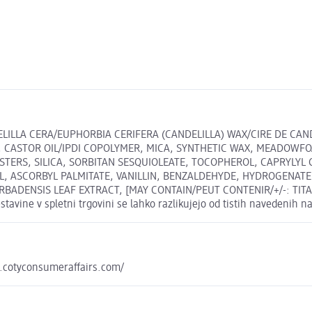
ILLA CERA/EUPHORBIA CERIFERA (CANDELILLA) WAX/CIRE DE CANDE
, CASTOR OIL/IPDI COPOLYMER, MICA, SYNTHETIC WAX, MEADOWFO
ESTERS, SILICA, SORBITAN SESQUIOLEATE, TOCOPHEROL, CAPRYLYL
IL, ASCORBYL PALMITATE, VANILLIN, BENZALDEHYDE, HYDROGENAT
ADENSIS LEAF EXTRACT, [MAY CONTAIN/PEUT CONTENIR/+/-: TITANIU
tavine v spletni trgovini se lahko razlikujejo od tistih navedenih n
y.cotyconsumeraffairs.com/