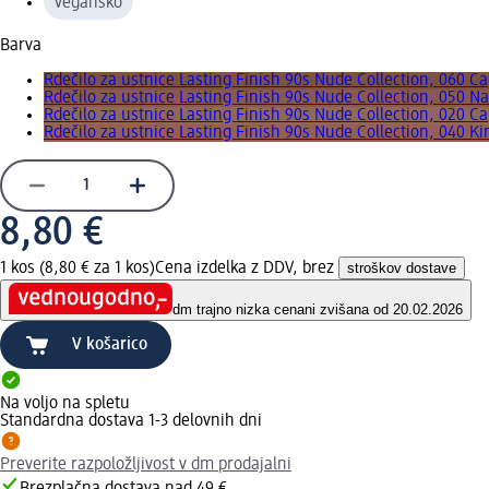
vegansko
Barva
Rdečilo za ustnice Lasting Finish 90s Nude Collection, 060 C
Rdečilo za ustnice Lasting Finish 90s Nude Collection, 050 N
Rdečilo za ustnice Lasting Finish 90s Nude Collection, 020 C
Rdečilo za ustnice Lasting Finish 90s Nude Collection, 040 K
8,80 €
1 kos (8,80 € za 1 kos)
Cena izdelka z DDV, brez
stroškov dostave
dm trajno nizka cena
ni zvišana od 20.02.2026
V košarico
Na voljo na spletu
Standardna dostava 1-3 delovnih dni
Preverite razpoložljivost v dm prodajalni