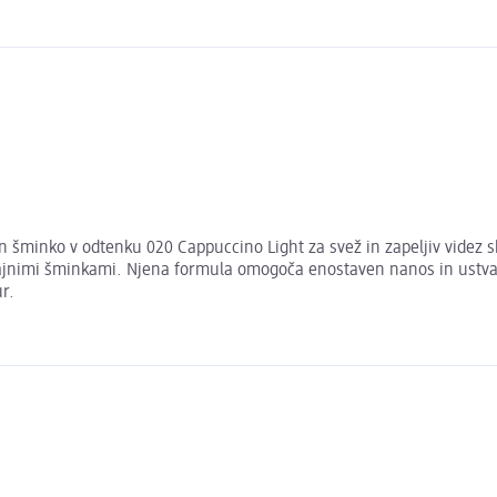
 šminko v odtenku 020 Cappuccino Light za svež in zapeljiv videz sk
čajnimi šminkami. Njena formula omogoča enostaven nanos in ustvarja
r.