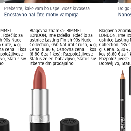
Preberite, kako vam bo uspel videz krvosesa
Dolgo 
Enostavno naličite motiv vampirja
Nanos
RIMMEL
Blagovna znamka: RIMMEL
Blagovna znamk
: Rdečilo za
LONDON; Ime izdelka: Rdečilo za
LONDON; Ime izd
sh 90s Nude
ustnice Lasting Finish 90s Nude
ustnice Lasting
a Cute, 4 g;
Collection, 050 Natural Crush, 4 g;
Collection, 135 
na cena: 1 kos
Cena: 8,80 €; Osnovna cena: 1 kos
g; Cena: 6,80 €
položljivost:
(8,80 € za 1 kos); Razpoložljivost:
kos (6,80 € za 1 
vo, Status siv
Status zelen Dobavljivo, Status siv
Razpoložljivost:
no
Izberite dm prodajalno
Dobavljivo, Stat