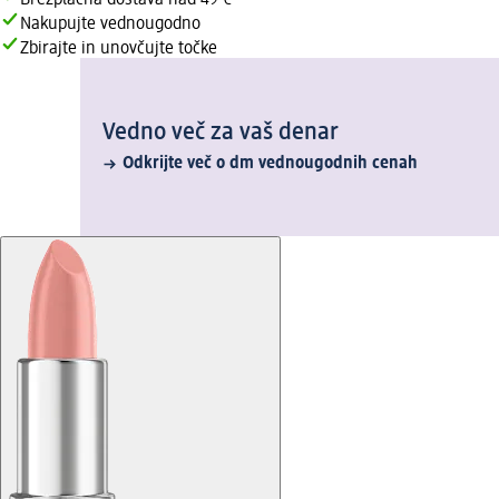
Brezplačna dostava nad 49 €
Nakupujte vednougodno
Zbirajte in unovčujte točke
Vedno več za vaš denar
Odkrijte več o dm vednougodnih cenah