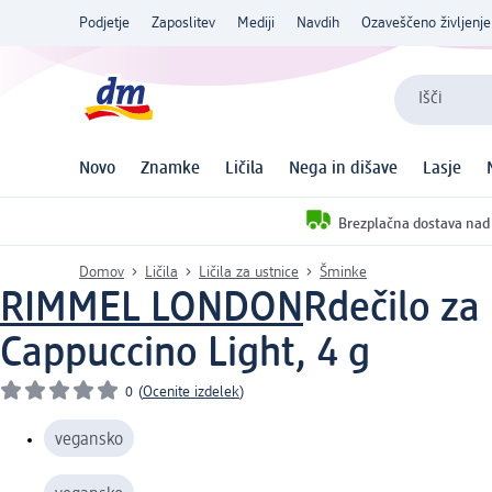
Podjetje
Zaposlitev
Mediji
Navdih
Ozaveščeno življenje
Išči
Novo
Znamke
Ličila
Nega in dišave
Lasje
Brezplačna dostava nad
Domov
Ličila
Ličila za ustnice
Šminke
RIMMEL LONDON
Rdečilo za 
Cappuccino Light, 4 g
0
(
Ocenite izdelek
)
vegansko