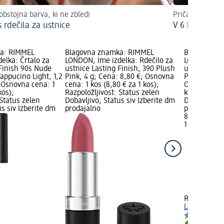
obstojna barva, ki ne zbledi
Pričarajte ustni
 rdečila za ustnice
V 6 korakih d
a: RIMMEL
Blagovna znamka: RIMMEL
Blagovna z
elka: Črtalo za
LONDON; Ime izdelka: Rdečilo za
LONDON; Ime
 Finish 90s Nude
ustnice Lasting Finish, 390 Plush
ustnice Last
Cappucino Light, 1,2
Pink, 4 g; Cena: 8,80 €; Osnovna
Pumpkin Pea
; Osnovna cena: 1
cena: 1 kos (8,80 € za 1 kos);
Osnovna cen
kos);
Razpoložljivost: Status zelen
kos); Razpol
 Status zelen
Dobavljivo, Status siv Izberite dm
Dobavljivo, 
us siv Izberite dm
prodajalno
prodajalno
8,80 €
1 kos (8,80 
RIMMEL LO
Lasting Fini