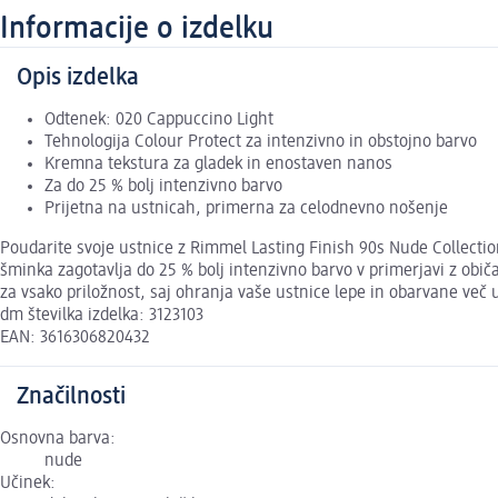
Informacije o izdelku
Opis izdelka
Odtenek: 020 Cappuccino Light
Tehnologija Colour Protect za intenzivno in obstojno barvo
Kremna tekstura za gladek in enostaven nanos
Za do 25 % bolj intenzivno barvo
Prijetna na ustnicah, primerna za celodnevno nošenje
Poudarite svoje ustnice z Rimmel Lasting Finish 90s Nude Collection
šminka zagotavlja do 25 % bolj intenzivno barvo v primerjavi z obi
za vsako priložnost, saj ohranja vaše ustnice lepe in obarvane več u
dm številka izdelka: 3123103
EAN: 3616306820432
Značilnosti
Osnovna barva:
nude
Učinek: