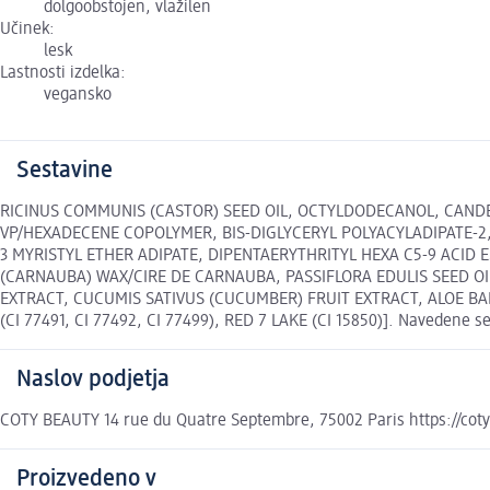
dolgoobstojen, vlažilen
Učinek:
lesk
Lastnosti izdelka:
vegansko
Sestavine
RICINUS COMMUNIS (CASTOR) SEED OIL, OCTYLDODECANOL, CANDEL
VP/HEXADECENE COPOLYMER, BIS-DIGLYCERYL POLYACYLADIPATE-2
3 MYRISTYL ETHER ADIPATE, DIPENTAERYTHRITYL HEXA C5-9 ACID 
(CARNAUBA) WAX/CIRE DE CARNAUBA, PASSIFLORA EDULIS SEED O
EXTRACT, CUCUMIS SATIVUS (CUCUMBER) FRUIT EXTRACT, ALOE BARB
(CI 77491, CI 77492, CI 77499), RED 7 LAKE (CI 15850)]. Navedene ses
Naslov podjetja
COTY BEAUTY 14 rue du Quatre Septembre, 75002 Paris https://cot
Proizvedeno v