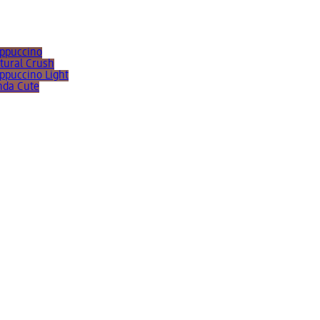
appuccino
atural Crush
appuccino Light
inda Cute