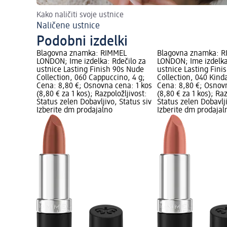
Kako naličiti svoje ustnice
Naličene ustnice
Podobni izdelki
Blagovna znamka: RIMMEL
Blagovna znamka: 
LONDON; Ime izdelka: Rdečilo za
LONDON; Ime izdelka
ustnice Lasting Finish 90s Nude
ustnice Lasting Fini
Collection, 060 Cappuccino, 4 g;
Collection, 040 Kind
Cena: 8,80 €; Osnovna cena: 1 kos
Cena: 8,80 €; Osnov
(8,80 € za 1 kos); Razpoložljivost:
(8,80 € za 1 kos); Raz
Status zelen Dobavljivo, Status siv
Status zelen Dobavlji
Izberite dm prodajalno
Izberite dm prodajal