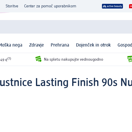
Storitve
Center za pomoč uporabnikom
Moška nega
Zdravje
Prehrana
Dojenček in otrok
Gospod
(1)
Na spletu nakupujte vednougodno
 49 €
ustnice Lasting Finish 90s N