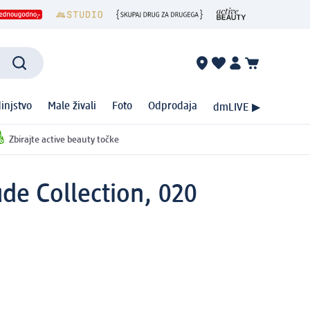
injstvo
Male živali
Foto
Odprodaja
dmLIVE ▶
Zbirajte active beauty točke
ude Collection, 020