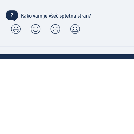
Kako vam je všeč spletna stran?
Ustvarite si dm profil - nakupujte hitro in udobno
(1) Brezplačna dostava nad 49 eur in brezplačen prevzem
v izbrani dm prodajalni s storitvijo Hitri prevzem
Povežite dm active beauty račun in dm profil ter
izkoristite številne ugodnosti
Enostaven pregled preteklih naročil
Ustvarite si svoj dm profil