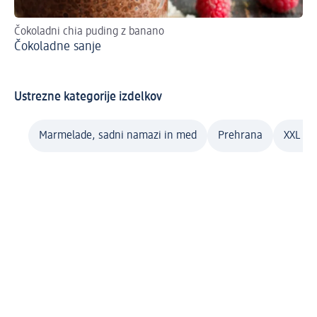
Čokoladni chia puding z banano
Ch
Čokoladne sanje
Sa
Ustrezne kategorije izdelkov
Marmelade, sadni namazi in med
Prehrana
XXL po