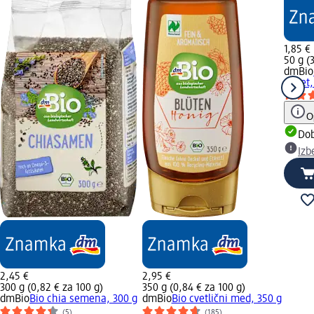
1,85 €
50 g (
dmBio
cimet,
O
Dob
Izb
2,45 €
2,95 €
300 g (0,82 € za 100 g)
350 g (0,84 € za 100 g)
dmBio
Bio chia semena, 300 g
dmBio
Bio cvetlični med, 350 g
(5)
(185)