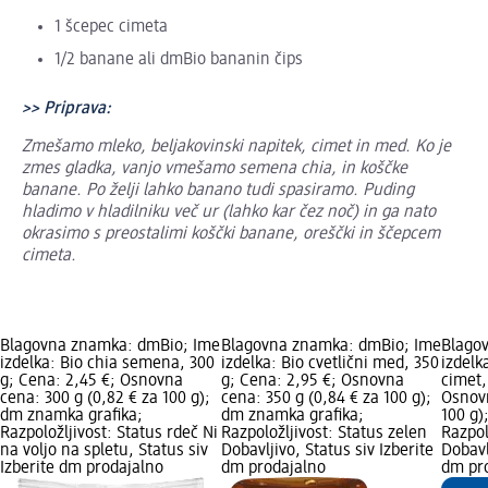
1 šcepec cimeta
1/2 banane ali dmBio bananin čips
>> Priprava:
Zmešamo mleko, beljakovinski napitek, cimet in med. Ko je
zmes gladka, vanjo vmešamo semena chia, in koščke
banane. Po želji lahko banano tudi spasiramo. Puding
hladimo v hladilniku več ur (lahko kar čez noč) in ga nato
okrasimo s preostalimi koščki banane, oreščki in ščepcem
cimeta.
Blagovna znamka: dmBio; Ime
Blagovna znamka: dmBio; Ime
Blago
izdelka: Bio chia semena, 300
izdelka: Bio cvetlični med, 350
izdelk
g; Cena: 2,45 €; Osnovna
g; Cena: 2,95 €; Osnovna
cimet,
cena: 300 g (0,82 € za 100 g);
cena: 350 g (0,84 € za 100 g);
Osnovn
dm znamka grafika;
dm znamka grafika;
100 g)
Razpoložljivost: Status rdeč Ni
Razpoložljivost: Status zelen
Razpol
na voljo na spletu, Status siv
Dobavljivo, Status siv Izberite
Dobavl
Izberite dm prodajalno
dm prodajalno
dm pr