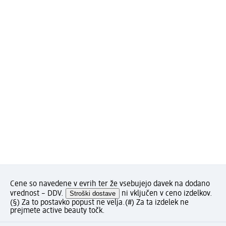
Cene so navedene v evrih ter že vsebujejo davek na dodano
vrednost – DDV.
Stroški dostave
ni vključen v ceno izdelkov.
(§) Za to postavko popust ne velja.
(#) Za ta izdelek ne
prejmete active beauty točk.