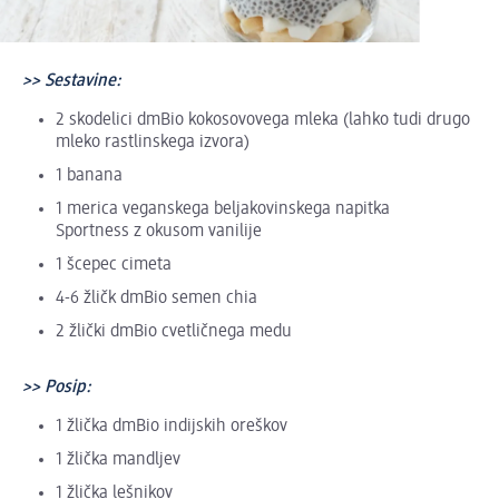
>> Sestavine:
2 skodelici dmBio kokosovovega mleka (lahko tudi drugo
mleko rastlinskega izvora)
1 banana
1 merica veganskega beljakovinskega napitka
Sportness z okusom vanilije
1 šcepec cimeta
4-6 žličk dmBio semen chia
2 žlički dmBio cvetličnega medu
>> Posip:
1 žlička dmBio indijskih oreškov
1 žlička mandljev
1 žlička lešnikov