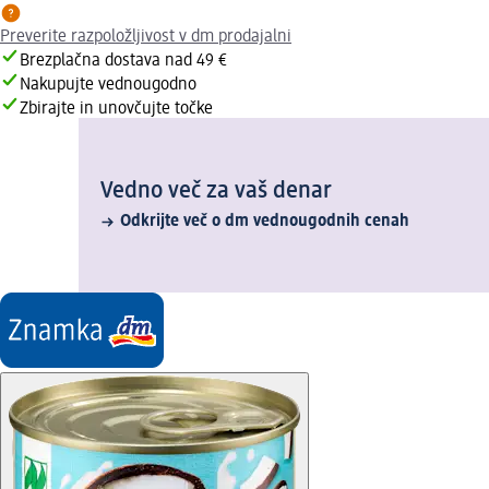
Preverite razpoložljivost v dm prodajalni
Brezplačna dostava nad 49 €
Nakupujte vednougodno
Zbirajte in unovčujte točke
Vedno več za vaš denar
Odkrijte več o dm vednougodnih cenah