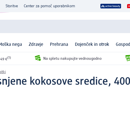
Storitve
Center za pomoč uporabnikom
Moška nega
Zdravje
Prehrana
Dojenček in otrok
Gospod
(1)
Na spletu nakupujte vednougodno
 49 €
itki
isnjene kokosove sredice, 40