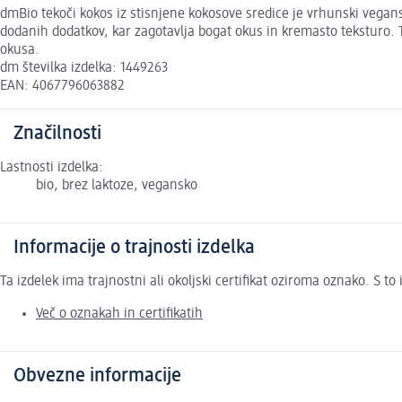
dmBio tekoči kokos iz stisnjene kokosove sredice je vrhunski vegansk
dodanih dodatkov, kar zagotavlja bogat okus in kremasto teksturo. Ta
okusa.
dm številka izdelka: 1449263
EAN: 4067796063882
Značilnosti
Lastnosti izdelka:
bio, brez laktoze, vegansko
Informacije o trajnosti izdelka
Ta izdelek ima trajnostni ali okoljski certifikat oziroma oznako. S 
Več o oznakah in certifikatih
Obvezne informacije