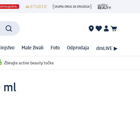
injstvo
Male živali
Foto
Odprodaja
dmLIVE ▶
Zbirajte active beauty točke
0 ml