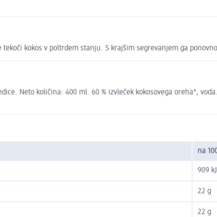
je tekoči kokos v poltrdem stanju. S krajšim segrevanjem ga ponovno
edice. Neto količina: 400 ml. 60 % izvleček kokosovega oreha*, voda.
na 10
909 kJ
22 g
22 g