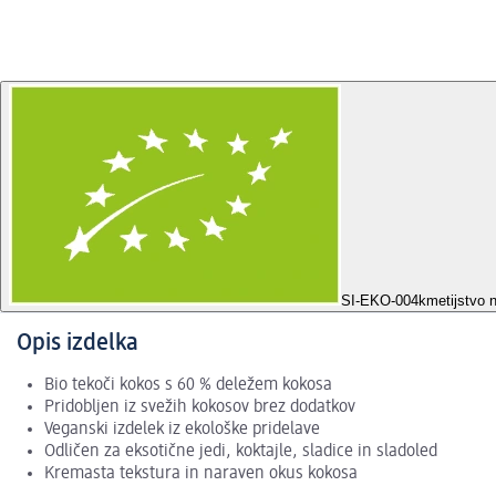
SI-EKO-004
kmetijstvo 
Opis izdelka
Bio tekoči kokos s 60 % deležem kokosa
Pridobljen iz svežih kokosov brez dodatkov
Veganski izdelek iz ekološke pridelave
Odličen za eksotične jedi, koktajle, sladice in sladoled
Kremasta tekstura in naraven okus kokosa