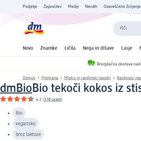
Podjetje
Zaposlitev
Mediji
Navdih
Ozaveščeno življenje
Išči
Novo
Znamke
Ličila
Nega in dišave
Lasje
Brezplačna dostava nad
Domov
Prehrana
Mleko in rastlinski napitki
Rastlinski nap
dmBio
Bio tekoči kokos iz st
4.2
(
178 ocen
)
Bio
vegansko
brez laktoze