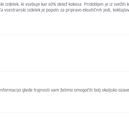
i izdelek, ki vsebuje kar 60% delež kokosa. Pridobljen je iz svežih 
 vsestranski izdelek je popoln za pripravo eksotičnih jedi, koktajlov
to informacijo glede trajnosti vam želimo omogočiti bolj okoljsko oza