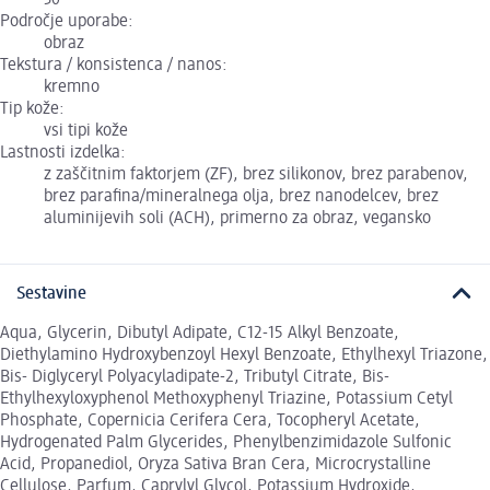
30
Področje uporabe:
obraz
Tekstura / konsistenca / nanos:
kremno
Tip kože:
vsi tipi kože
Lastnosti izdelka:
z zaščitnim faktorjem (ZF), brez silikonov, brez parabenov,
brez parafina/mineralnega olja, brez nanodelcev, brez
aluminijevih soli (ACH), primerno za obraz, vegansko
Sestavine
Aqua, Glycerin, Dibutyl Adipate, C12-15 Alkyl Benzoate,
Diethylamino Hydroxybenzoyl Hexyl Benzoate, Ethylhexyl Triazone,
Bis- Diglyceryl Polyacyladipate-2, Tributyl Citrate, Bis-
Ethylhexyloxyphenol Methoxyphenyl Triazine, Potassium Cetyl
Phosphate, Copernicia Cerifera Cera, Tocopheryl Acetate,
Hydrogenated Palm Glycerides, Phenylbenzimidazole Sulfonic
Acid, Propanediol, Oryza Sativa Bran Cera, Microcrystalline
Cellulose, Parfum, Caprylyl Glycol, Potassium Hydroxide,