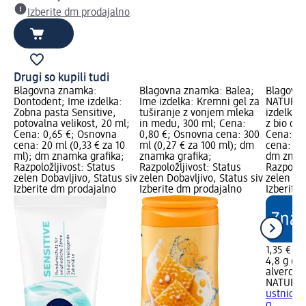
Izberite dm prodajalno
Drugi so kupili tudi
Blagovna znamka:
Blagovna znamka: Balea;
Blagovna
Dontodent; Ime izdelka:
Ime izdelka: Kremni gel za
NATURKO
Zobna pasta Sensitive,
tuširanje z vonjem mleka
izdelka:
potovalna velikost, 20 ml;
in medu, 300 ml; Cena:
z bio ogn
Cena: 0,65 €; Osnovna
0,80 €; Osnovna cena: 300
Cena: 1,
cena: 20 ml (0,33 € za 10
ml (0,27 € za 100 ml); dm
cena: 4,8
ml); dm znamka grafika;
znamka grafika;
dm znamk
Razpoložljivost: Status
Razpoložljivost: Status
Razpoložl
zelen Dobavljivo, Status siv
zelen Dobavljivo, Status siv
zelen Dob
Izberite dm prodajalno
Izberite dm prodajalno
Izberite
1,35 €
4,8 g (2,
alverde
NATURK
ustnice 
g