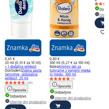
Dobav
Izber
0,65 €
0,80 €
20 ml (0,33 € za 10 ml)
300 ml (0,27 € za 100 ml)
+ 1 dodatna velikost
Balea
Kremni gel za
Dontodent
Zobna pasta
tuširanje z vonjem mleka
Sensitive, potovalna
in medu, 300 ml
velikost, 20 ml
(7)
(205)
Opozorila
Opozorila
Dobavljivo
Dobavljivo
Izberite dm prodajalno
Izberite dm prodajalno