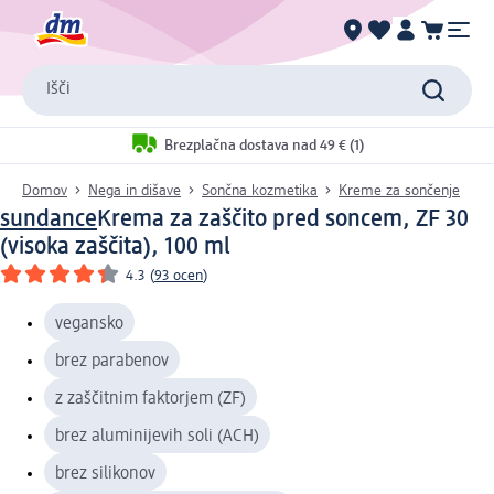
Išči
Brezplačna dostava nad 49 € (1)
Domov
Nega in dišave
Sončna kozmetika
Kreme za sončenje
sundance
Krema za zaščito pred soncem, ZF 30
(visoka zaščita), 100 ml
4.3
(
93 ocen
)
vegansko
brez parabenov
z zaščitnim faktorjem (ZF)
brez aluminijevih soli (ACH)
brez silikonov