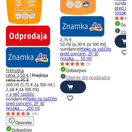
sundanc
pred son
(visoka..
Dobav
Izber
2,15 €
50 ml (4,30 € za 100 ml)
sundance
Mleko za zaščito
pred soncem, ZF 30
(visoka..., 50 ml
(1)
Trenutna
Dobavljivo
cena:
3,50 €
|
Prejšnja
Izberite dm prodajalno
cena:
4,95 €
200 ml (1,75 € za 100 ml |
2,48 € za 100 ml
)
+ 4 več različic
sundance
Mleko za zaščito
pred soncem, ZF 30
(visoka..., 200 ml
(13)
Opozorila
Dobavljivo