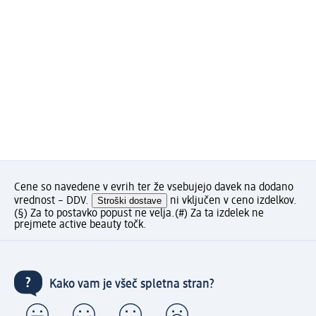
Cene so navedene v evrih ter že vsebujejo davek na dodano
vrednost – DDV.
Stroški dostave
ni vključen v ceno izdelkov.
(§) Za to postavko popust ne velja.
(#) Za ta izdelek ne
prejmete active beauty točk.
Kako vam je všeč spletna stran?