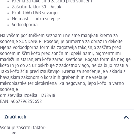
Krema za takojšnjo zaščito pred soncem
Zaščitni faktor 30 – Visok
Proti UVA+UVB sevanju
Ne masti – hitro se vpije
Vodoodporna
Na vašem počitniškem seznamu ne sme manjkati krema za
sončenje SUNDANCE. Posebej je primerna za obraz in dekolte.
Njena vodoodporna formula zagotavlja takojšnjo zaščito pred
soncem in ščiti kožo pred sončnimi opeklinami, pigmentnimi
madeži in staranjem kože zaradi svetlobe. Bogata formula neguje
kožo in jo do 24 ur oskrbuje z zadostno vlago, ne da bi jo mastila.
Tako kožo ščiti pred izsušitvijo. Krema za sončenje je v skladu s
havajskim zakonom o koralnih grebenih in ne vsebuje
mikroplastike ter oktokrilena. Za negovano, lepo kožo in varno
sončenje.
dm številka izdelka: 1238418
EAN: 4067796255652
Značilnosti
Vsebuje zaščitni faktor: