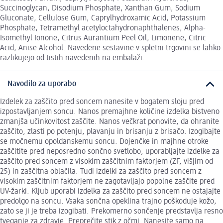
Succinoglycan, Disodium Phosphate, Xanthan Gum, Sodium
Gluconate, Cellulose Gum, Caprylhydroxamic Acid, Potassium
Phosphate, Tetramethyl acetyloctahydronaphthalenes, Alpha-
Isomethyl Ionone, Citrus Aurantium Peel Oil, Limonene, Citric
Acid, Anise Alcohol. Navedene sestavine v spletni trgovini se lahko
razlikujejo od tistih navedenih na embalaži.
Navodilo za uporabo
Izdelek za zaščito pred soncem nanesite v bogatem sloju pred
izpostavljanjem soncu. Nanos premajhne količine izdelka bistveno
zmanjša učinkovitost zaščite. Nanos večkrat ponovite, da ohranite
zaščito, zlasti po potenju, plavanju in brisanju z brisačo. Izogibajte
se močnemu opoldanskemu soncu. Dojenčke in majhne otroke
zaščitite pred neposredno sončno svetlobo, uporabljajte izdelke za
zaščito pred soncem z visokim zaščitnim faktorjem (ZF, višjim od
25) in zaščitna oblačila. Tudi izdelki za zaščito pred soncem z
visokim zaščitnim faktorjem ne zagotavljajo popolne zaščite pred
UV-žarki. Kljub uporabi izdelka za zaščito pred soncem ne ostajajte
predolgo na soncu. Vsaka sončna opeklina trajno poškoduje kožo,
zato se ji je treba izogibati. Prekomerno sončenje predstavlja resno
tveganje za zdravje. Preprečite stik z očmi. Nanesite samo na