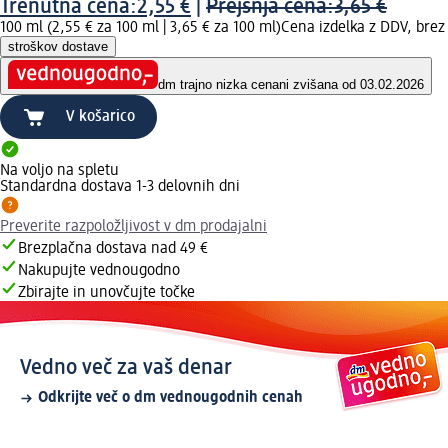
Trenutna cena:
2,55 €
|
Prejšnja cena:
3,65 €
100 ml (2,55 € za 100 ml |
3,65 € za 100 ml
)
Cena izdelka z DDV, brez
stroškov dostave
dm trajno nizka cena
ni zvišana od 03.02.2026
V košarico
Na voljo na spletu
Standardna dostava 1-3 delovnih dni
Preverite razpoložljivost v dm prodajalni
Brezplačna dostava nad 49 €
Nakupujte vednougodno
Zbirajte in unovčujte točke
Vedno več za vaš denar
Odkrijte več o dm vednougodnih cenah