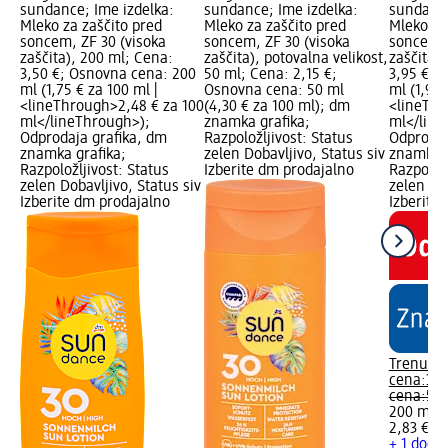
sundance; Ime izdelka:
sundance; Ime izdelka:
sundance
Mleko za zaščito pred
Mleko za zaščito pred
Mleko za
soncem, ZF 30 (visoka
soncem, ZF 30 (visoka
soncem, 
zaščita), 200 ml; Cena:
zaščita), potovalna velikost,
zaščita)
3,50 €; Osnovna cena: 200
50 ml; Cena: 2,15 €;
3,95 €; 
ml (1,75 € za 100 ml |
Osnovna cena: 50 ml
ml (1,98 
<lineThrough>2,48 € za 100
(4,30 € za 100 ml); dm
<lineThr
ml</lineThrough>);
znamka grafika;
ml</line
Odprodaja grafika, dm
Razpoložljivost: Status
Odprodaj
znamka grafika;
zelen Dobavljivo, Status siv
znamka g
Razpoložljivost: Status
Izberite dm prodajalno
Razpoložl
zelen Dobavljivo, Status siv
zelen Dob
Izberite dm prodajalno
Izberite
Trenutn
cena:
3,9
cena:
5,6
200 ml (1
2,83 € z
+ 1 dodat