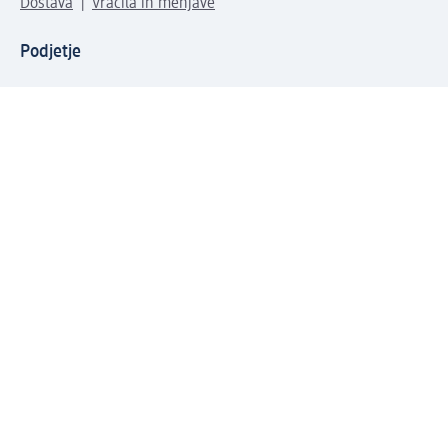
Dostava
Vračila in menjave
Podjetje
O nas
Družbena odgovornost
Zaposlitev
Mediji
dm svet
Vrste plačila