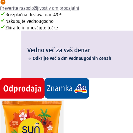
Preverite razpoložljivost v dm prodajalni
Brezplačna dostava nad 49 €
Nakupujte vednougodno
Zbirajte in unovčujte točke
Vedno več za vaš denar
Odkrijte več o dm vednougodnih cenah