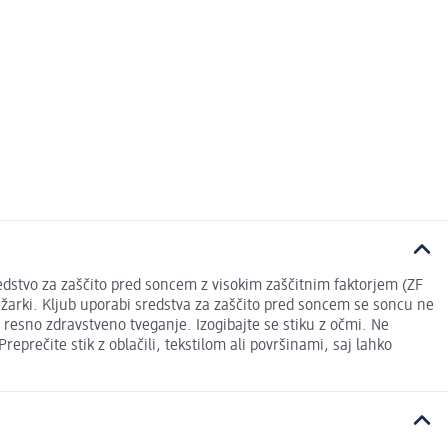
stvo za zaščito pred soncem z visokim zaščitnim faktorjem (ZF
V-žarki. Kljub uporabi sredstva za zaščito pred soncem se soncu ne
 resno zdravstveno tveganje. Izogibajte se stiku z očmi. Ne
prečite stik z oblačili, tekstilom ali površinami, saj lahko