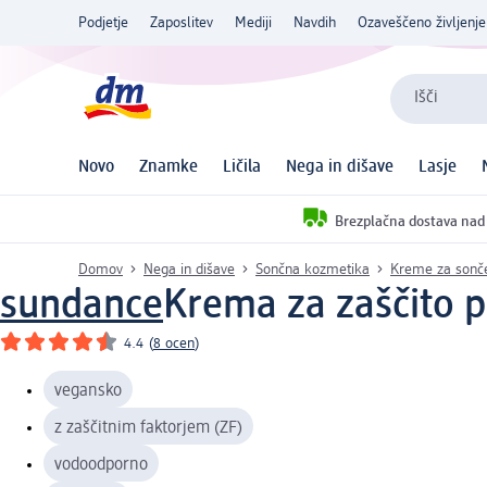
Podjetje
Zaposlitev
Mediji
Navdih
Ozaveščeno življenje
Išči
Novo
Znamke
Ličila
Nega in dišave
Lasje
Brezplačna dostava nad
Domov
Nega in dišave
Sončna kozmetika
Kreme za sonč
sundance
Krema za zaščito p
4.4
(
8 ocen
)
vegansko
z zaščitnim faktorjem (ZF)
vodoodporno