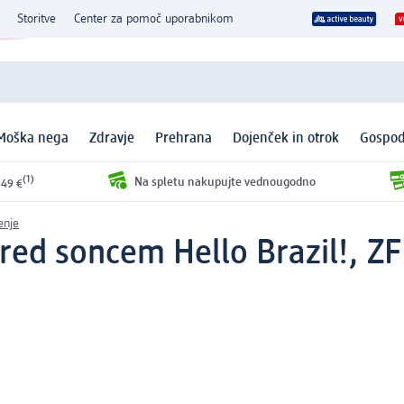
Storitve
Center za pomoč uporabnikom
Moška nega
Zdravje
Prehrana
Dojenček in otrok
Gospod
(1)
Na spletu nakupujte vednougodno
 49 €
enje
red soncem Hello Brazil!, ZF 