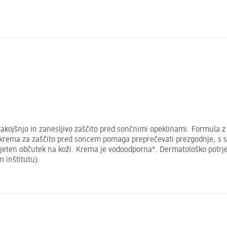
akojšnjo in zanesljivo zaščito pred sončnimi opeklinami. Formula z
i krema za zaščito pred soncem pomaga preprečevati prezgodnje, s 
rijeten občutek na koži. Krema je vodoodporna*. Dermatološko potrj
 inštitutu).