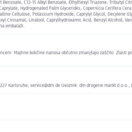
Benzoate, C12-15 Alkyl Benzoate, Ethylhexyl Triazone, Tributyl Citr
aprylate, Hydrogenated Palm Glycerides, Copernicia Cerifera Cera,
line Cellulose, Potassium Hydroxide, Caprylyl Glycol, Decylene Gl
Cinnamal, Linalool, Caprylhydroxamic Acid, Benzyl Alcohol, Vanilli
 na embalaži.
oncem. Majhne količine nanosa občutno zmanjšajo zaščito. Zlasti po 
27 Karlsruhe, service@dm.de Uvoznik: dm drogerie markt d.o.o., Li