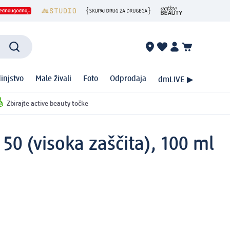
injstvo
Male živali
Foto
Odprodaja
dmLIVE ▶
Zbirajte active beauty točke
50 (visoka zaščita), 100 ml