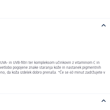
 UVA- in UVB-filtri ter kompleksom učinkovin z vitaminom C in
svetlobo pogojene znake staranja kože in nastanek pigmentnih
eno, da koža izdelek dobro prenaša. *Če se 40 minut zadržujete v