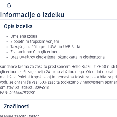
Informacije o izdelku
Opis izdelka
Omejena izdaja
S poletnim tropskim vonjem
Takojšnja zaščita pred UVA- in UVB-žarki
Z vitaminom C in glicerinom
Brez UV-filtrov oktokrilena, oktinoksata in oksibenzona
sundance krema za zaščito pred soncem Hello Brazil! z ZF 50 nudi t
glicerinom koži zagotavlja 24-urno vlažilno nego. Ob redni uporab
madežev. Poletni tropski vonj in nemastna tekstura poskrbita za p
vodi, se ohrani še vsaj 50% zaščita (dokazano v neodvisnem testnem
dm številka izdelka: 3094518
EAN: 4066447933901
Značilnosti
Vsebuje zaščitni faktor: