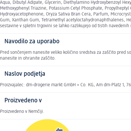
Aqua, Dibutyl Adipate, Glycerin, Diethylamino Hydroxybenzoyl Hexyl 
Methoxyphenyl Triazine, Potassium Cetyl Phosphate, Propylheptyl C
Hydroxyacetophenone, Oryza Sativa Bran Cera, Parfum, Microcrystal
Gum, Xanthan Gum, Tetramethyl acetyloctahydronaphthalenes, Hexyl 
sestavine v spletni trgovini se lahko razlikujejo od tistih navedenih
Navodilo za uporabo
Pred sončenjem nanesite veliko količino sredstva za zaščito pred s
nanesite in ohranite zaščito.
Naslov podjetja
Proizvajalec: dm-drogerie markt GmbH + Co. KG, Am dm-Platz 1, 762
Proizvedeno v
Proizvedeno v Nemčiji.