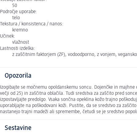
50
Področje uporabe:
telo
Tekstura / konsistenca / nanos:
kremno
Učinek:
vlažnost
Lastnosti izdelka:
z zaščitnim faktorjem (ZF), vodoodporno, z vonjem, vegansko
Opozorila
Izogibajte se močnemu opoldanskemu soncu. Dojenčke in majhne ot
večji od 25) in zaščitna oblačila. Tudi sredstva za zaščito pred so
izpostavljajte predolgo. Vsaka sončna opeklina kožo trajno poškoduj
uporabljajte na poškodovani koži. Pustite, da se sredstvo za zaščito
nastanejo trajni madeži ali spremembe, četudi se je sredstvo popo
Sestavine