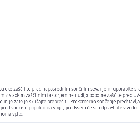
roke zaščitite pred neposrednim sončnim sevanjem; uporabite sred
ncem z visokim zaščitnim faktorjem ne nudijo popolne zaščite pred U
e in jo zato jo skušajte preprečiti. Prekomerno sončenje predstavlja
 pred soncem popolnoma vpije, predvsem če se odpravljate v vodo. Pre
lnoma vpilo.