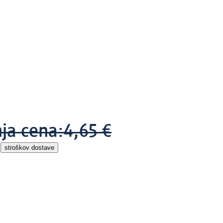
nja cena:
4,65 €
z
stroškov dostave