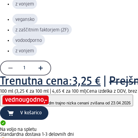
z vonjem
vegansko
z zaščitnim faktorjem (ZF)
vodoodporno
z vonjem
Trenutna cena:
3,25 €
|
Prejš
100 ml (3,25 € za 100 ml |
4,65 € za 100 ml
)
Cena izdelka z DDV, bre
dm trajno nizka cena
ni zvišana od 23.04.2026
V košarico
Na voljo na spletu
Standardna dostava 1-3 delovnih dni