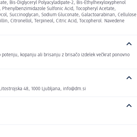
ate, Bis-Diglyceryl Polyacyladipate-2, Bis-Ethylhexyloxyphenol
 Phenylbenzimidazole Sulfonic Acid, Tocopheryl Acetate,
ycol, Succinoglycan, Sodium Gluconate, Galactoarabinan, Cellulose
n, Citronellol, Terpineol, Citric Acid, Tocopherol. Navedene
potenju, kopanju ali brisanju z brisačo izdelek večkrat ponovno
tostrojska 48, 1000 Ljubljana, info@dm.si