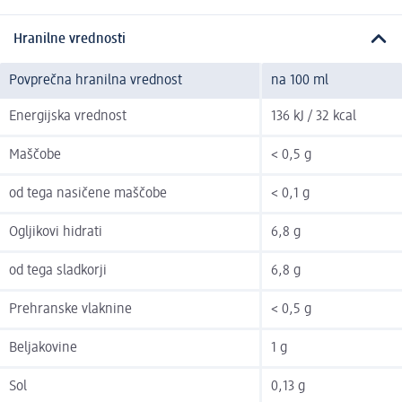
Hranilne vrednosti
Povprečna hranilna vrednost
na 100 ml
Energijska vrednost
136 kJ / 32 kcal
Maščobe
< 0,5 g
od tega nasičene maščobe
< 0,1 g
Ogljikovi hidrati
6,8 g
od tega sladkorji
6,8 g
Prehranske vlaknine
< 0,5 g
Beljakovine
1 g
Sol
0,13 g