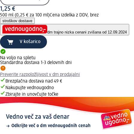
1,25 €
500 ml (0,25 € za 100 ml)
Cena izdelka z DDV, brez
stroškov dostave
dm trajno nizka cena
ni zvišana od 12.09.2024
V košarico
Na voljo na spletu
Standardna dostava 1-3 delovnih dni
Preverite razpoložljivost v dm prodajalni
Brezplačna dostava nad 49 €
Nakupujte vednougodno
Zbirajte in unovčujte točke
Vedno več za vaš denar
Odkrijte več o dm vednougodnih cenah