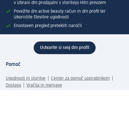
v izbrani dm prodajalni s storitvijo Hitri prevzem
Povežite dm active beauty račun in dm profil ter
izkoristite številne ugodnosti
Enostaven pregled preteklih naročil
Ustvarite si svoj dm profil
Pomoč
Ugodnosti in storitve
Center za pomoč uporabnikom
Dostava
Vračila in menjave
Podjetje
O nas
Družbena odgovornost
Zaposlitev
Mediji
dm svet