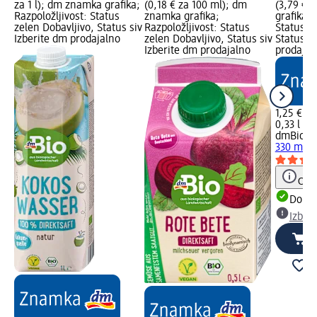
za 1 l); dm znamka grafika;
(0,18 € za 100 ml); dm
(3,79 € 
Razpoložljivost: Status
znamka grafika;
grafika; 
zelen Dobavljivo, Status siv
Razpoložljivost: Status
Status z
Izberite dm prodajalno
zelen Dobavljivo, Status siv
Status si
Izberite dm prodajalno
prodajal
1,25 €
0,33 l (3,
dmBio
Bi
330 ml
Opoz
Dobav
Izber