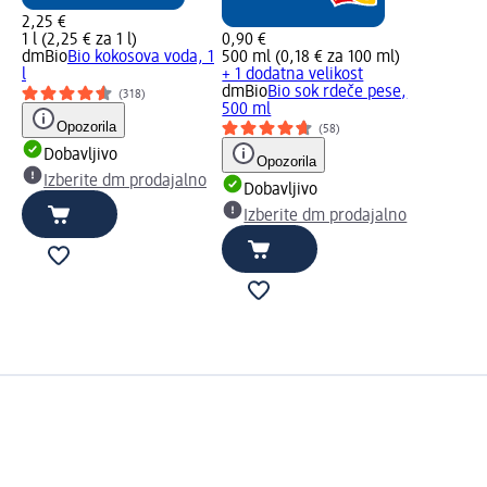
2,25 €
1 l (2,25 € za 1 l)
0,90 €
dmBio
Bio kokosova voda, 1
500 ml (0,18 € za 100 ml)
l
+ 1 dodatna velikost
dmBio
Bio sok rdeče pese,
(318)
500 ml
Opozorila
(58)
Dobavljivo
Opozorila
Izberite dm prodajalno
Dobavljivo
Izberite dm prodajalno