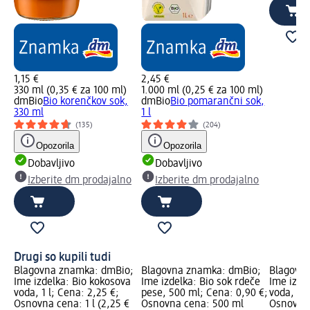
1,15 €
2,45 €
330 ml (0,35 € za 100 ml)
1.000 ml (0,25 € za 100 ml)
dmBio
Bio korenčkov sok,
dmBio
Bio pomarančni sok,
330 ml
1 l
(135)
(204)
Opozorila
Opozorila
Dobavljivo
Dobavljivo
Izberite dm prodajalno
Izberite dm prodajalno
Drugi so kupili tudi
Blagovna znamka: dmBio;
Blagovna znamka: dmBio;
Blagovn
Ime izdelka: Bio kokosova
Ime izdelka: Bio sok rdeče
Ime izde
voda, 1 l; Cena: 2,25 €;
pese, 500 ml; Cena: 0,90 €;
voda, 33
Osnovna cena: 1 l (2,25 €
Osnovna cena: 500 ml
Osnovna 