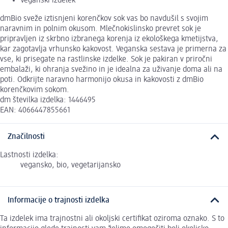
Veganski izdelek
dmBio sveže iztisnjeni korenčkov sok vas bo navdušil s svojim
naravnim in polnim okusom. Mlečnokislinsko prevret sok je
pripravljen iz skrbno izbranega korenja iz ekološkega kmetijstva,
kar zagotavlja vrhunsko kakovost. Veganska sestava je primerna za
vse, ki prisegate na rastlinske izdelke. Sok je pakiran v priročni
embalaži, ki ohranja svežino in je idealna za uživanje doma ali na
poti. Odkrijte naravno harmonijo okusa in kakovosti z dmBio
korenčkovim sokom.
dm številka izdelka: 1446495
EAN: 4066447855661
Značilnosti
Lastnosti izdelka:
vegansko, bio, vegetarijansko
Informacije o trajnosti izdelka
Ta izdelek ima trajnostni ali okoljski certifikat oziroma oznako. S to