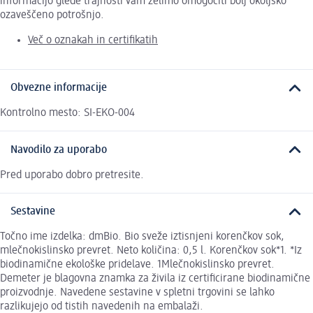
informacijo glede trajnosti vam želimo omogočiti bolj okoljsko
ozaveščeno potrošnjo.
Več o oznakah in certifikatih
Obvezne informacije
Kontrolno mesto: SI-EKO-004
Navodilo za uporabo
Pred uporabo dobro pretresite.
Sestavine
Točno ime izdelka: dmBio. Bio sveže iztisnjeni korenčkov sok,
mlečnokislinsko prevret. Neto količina: 0,5 l. Korenčkov sok*1. *Iz
biodinamične ekološke pridelave. 1Mlečnokislinsko prevret.
Demeter je blagovna znamka za živila iz certificirane biodinamične
proizvodnje. Navedene sestavine v spletni trgovini se lahko
razlikujejo od tistih navedenih na embalaži.