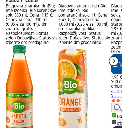
Podobni izdelki
Blagovna znamka: dmBio;
Blagovna znamka: dmBio;
Blagovn
Ime izdelka: Bio korenčkov
Ime izdelka: Bio
Ime izde
sok, 330 ml; Cena: 1,15 €;
pomarančni sok, 1 l; Cena:
sok z ace
Osnovna cena: 330 ml
2,45 €; Osnovna cena:
dopolnje
(0,35 € za 100 ml); dm
1.000 ml (0,25 € za 100 ml);
starosti
znamka grafika;
dm znamka grafika;
1,95 €; 
Razpoložljivost: Status
Razpoložljivost: Status
ml (0,39
zelen Dobavljivo, Status siv
zelen Dobavljivo, Status siv
znamka g
Izberite dm prodajalno
Izberite dm prodajalno
Razpoložl
zelen Dob
Izberite
1,95 €
500 ml (
dmBio
Bi
acerolo,
5...., 50
Opoz
Dobav
Izber