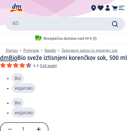
Išči
Brezplačna dostava nad 49 € (1)
Domov
Prehrana
Napitki
Zelenjavni sokovi in ingverjev sok
dmBio
Bio sveže iztisnjeni korenčkov sok, 500 ml
4.3
(
143 ocen
)
Bio
vegansko
Bio
vegansko