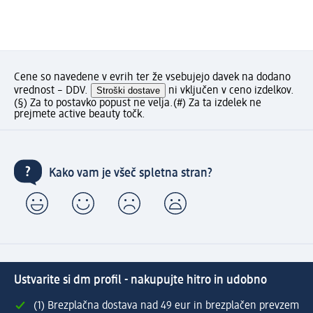
Cene so navedene v evrih ter že vsebujejo davek na dodano
vrednost – DDV.
Stroški dostave
ni vključen v ceno izdelkov.
(§) Za to postavko popust ne velja.
(#) Za ta izdelek ne
prejmete active beauty točk.
Kako vam je všeč spletna stran?
Ustvarite si dm profil - nakupujte hitro in udobno
(1) Brezplačna dostava nad 49 eur in brezplačen prevzem