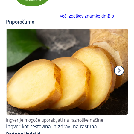
Več izdelkov znamke dmBio
Priporočamo
Ingver je mogoče uporabljati na raznolike načine
Gin
Ingver kot sestavina in zdravilna rastlina
Og