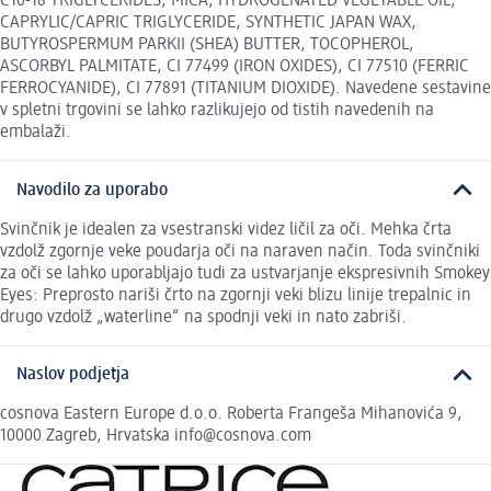
C10-18 TRIGLYCERIDES, MICA, HYDROGENATED VEGETABLE OIL,
CAPRYLIC/CAPRIC TRIGLYCERIDE, SYNTHETIC JAPAN WAX,
BUTYROSPERMUM PARKII (SHEA) BUTTER, TOCOPHEROL,
ASCORBYL PALMITATE, CI 77499 (IRON OXIDES), CI 77510 (FERRIC
FERROCYANIDE), CI 77891 (TITANIUM DIOXIDE). Navedene sestavine
v spletni trgovini se lahko razlikujejo od tistih navedenih na
embalaži.
Navodilo za uporabo
Svinčnik je idealen za vsestranski videz ličil za oči. Mehka črta
vzdolž zgornje veke poudarja oči na naraven način. Toda svinčniki
za oči se lahko uporabljajo tudi za ustvarjanje ekspresivnih Smokey
Eyes: Preprosto nariši črto na zgornji veki blizu linije trepalnic in
drugo vzdolž „waterline“ na spodnji veki in nato zabriši.
Naslov podjetja
cosnova Eastern Europe d.o.o. Roberta Frangeša Mihanovića 9,
10000 Zagreb, Hrvatska info@cosnova.com