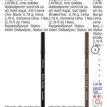
CATRICE; Ime izdelka:
CATRICE; Ime izdelka:
CATRICE;
Vodoodporen svinčnik za
Vodoodporen svinčnik za
Vodoodpo
oči Kohl Kajal, 010 Check
oči Kohl Kajal, 040 Optic
oči Kohl 
Chic Black, 0,78 g; Cena:
BrownChoc, 0,78 g; Cena:
Burgundy
2,10 €; Osnovna cena: 1 kos
2,10 €; Osnovna cena: 1 kos
Cena: 2,
(2,10 € za 1 kos);
(2,10 € za 1 kos);
cena: 1 k
Razpoložljivost: Status
Razpoložljivost: Status
kos); Raz
zelen Dobavljivo, Status siv
zelen Dobavljivo, Status siv
Status z
Status si
prodajal
2,10 €
1 kos (2,
+2
CATRICE
svinčnik 
100..., 0
Opoz