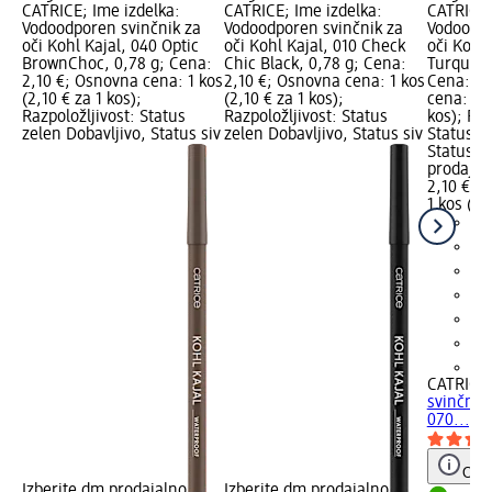
CATRICE; Ime izdelka:
CATRICE; Ime izdelka:
CATRICE;
Vodoodporen svinčnik za
Vodoodporen svinčnik za
Vodoodpo
oči Kohl Kajal, 040 Optic
oči Kohl Kajal, 010 Check
oči Kohl 
BrownChoc, 0,78 g; Cena:
Chic Black, 0,78 g; Cena:
Turquois
2,10 €; Osnovna cena: 1 kos
2,10 €; Osnovna cena: 1 kos
Cena: 2,
(2,10 € za 1 kos);
(2,10 € za 1 kos);
cena: 1 k
Razpoložljivost: Status
Razpoložljivost: Status
kos); Raz
zelen Dobavljivo, Status siv
zelen Dobavljivo, Status siv
Status z
Status si
prodajal
2,10 €
1 kos (2,
+2
CATRICE
svinčnik 
070..., 0
Opoz
Izberite dm prodajalno
Izberite dm prodajalno