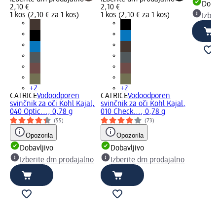
Dobav
2,10 €
2,10 €
1 kos (2,10 € za 1 kos)
1 kos (2,10 € za 1 kos)
Izber
+2
+2
CATRICE
Vodoodporen
CATRICE
Vodoodporen
svinčnik za oči Kohl Kajal,
svinčnik za oči Kohl Kajal,
040 Optic..., 0,78 g
010 Check..., 0,78 g
(55)
(73)
Opozorila
Opozorila
Dobavljivo
Dobavljivo
Izberite dm prodajalno
Izberite dm prodajalno