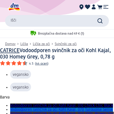
Išči
Brezplačna dostava nad 49 € (1)
Domov
Ličila
Ličila za oči
Svinčniki za oči
CATRICE
Vodoodporen svinčnik za oči Kohl Kajal,
030 Homey Grey, 0,78 g
4.5
(
44 ocen
)
vegansko
vegansko
Barva
Vodoodporen svinčnik za oči Kohl Kajal, 010 Check Chic Black
Vodoodporen svinčnik za oči Kohl Kajal, 070 Turquoise Sense
Vodoodporen svinčnik za oči Kohl Kajal, 040 Optic BrownChoc