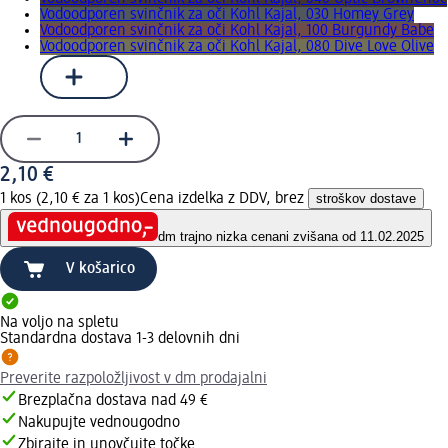
Vodoodporen svinčnik za oči Kohl Kajal, 030 Homey Grey
Vodoodporen svinčnik za oči Kohl Kajal, 100 Burgundy Babe
Vodoodporen svinčnik za oči Kohl Kajal, 080 Dive Love Olive
2,10 €
1 kos (2,10 € za 1 kos)
Cena izdelka z DDV, brez
stroškov dostave
dm trajno nizka cena
ni zvišana od 11.02.2025
V košarico
Na voljo na spletu
Standardna dostava 1-3 delovnih dni
Preverite razpoložljivost v dm prodajalni
Brezplačna dostava nad 49 €
Nakupujte vednougodno
Zbirajte in unovčujte točke