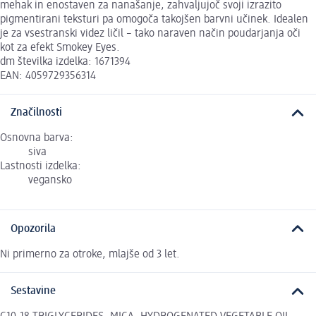
mehak in enostaven za nanašanje, zahvaljujoč svoji izrazito
pigmentirani teksturi pa omogoča takojšen barvni učinek. Idealen
je za vsestranski videz ličil – tako naraven način poudarjanja oči
kot za efekt Smokey Eyes.
dm številka izdelka: 1671394
EAN: 4059729356314
Značilnosti
Osnovna barva:
siva
Lastnosti izdelka:
vegansko
Opozorila
Ni primerno za otroke, mlajše od 3 let.
Sestavine