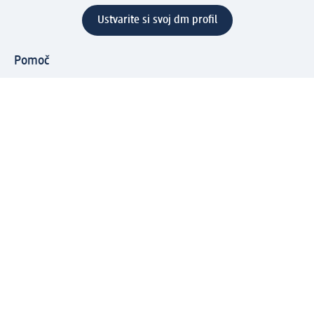
Ustvarite si svoj dm profil
Pomoč
Ugodnosti in storitve
Center za pomoč uporabnikom
Dostava
Vračila in menjave
Podjetje
O nas
Družbena odgovornost
Zaposlitev
Mediji
dm svet
Vrste plačila