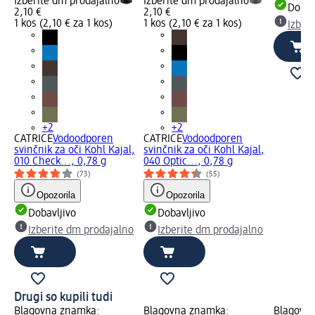
Izberite dm prodajalno
Izberite dm prodajalno
Dobav
2,10 €
2,10 €
1 kos (2,10 € za 1 kos)
1 kos (2,10 € za 1 kos)
Izber
+2
+2
CATRICE
Vodoodporen
CATRICE
Vodoodporen
svinčnik za oči Kohl Kajal,
svinčnik za oči Kohl Kajal,
010 Check..., 0,78 g
040 Optic..., 0,78 g
(73)
(55)
Opozorila
Opozorila
Dobavljivo
Dobavljivo
Izberite dm prodajalno
Izberite dm prodajalno
Drugi so kupili tudi
Blagovna znamka:
Blagovna znamka:
Blagovn