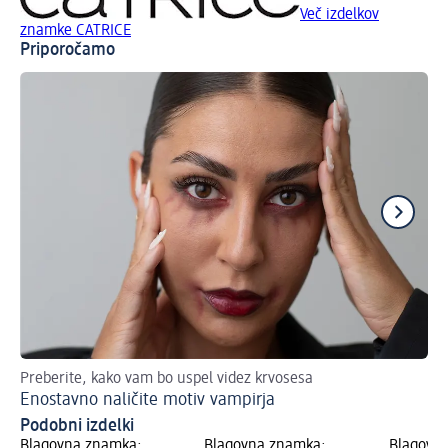
Več izdelkov
znamke CATRICE
Priporočamo
Preberite, kako vam bo uspel videz krvosesa
Nav
Enostavno naličite motiv vampirja
Li
Podobni izdelki
Blagovna znamka:
Blagovna znamka:
Blagovn