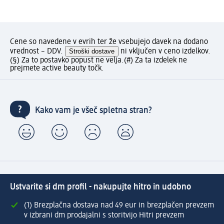
Cene so navedene v evrih ter že vsebujejo davek na dodano
vrednost – DDV.
Stroški dostave
ni vključen v ceno izdelkov.
(§) Za to postavko popust ne velja.
(#) Za ta izdelek ne
prejmete active beauty točk.
Kako vam je všeč spletna stran?
Ustvarite si dm profil - nakupujte hitro in udobno
(1) Brezplačna dostava nad 49 eur in brezplačen prevzem
v izbrani dm prodajalni s storitvijo Hitri prevzem