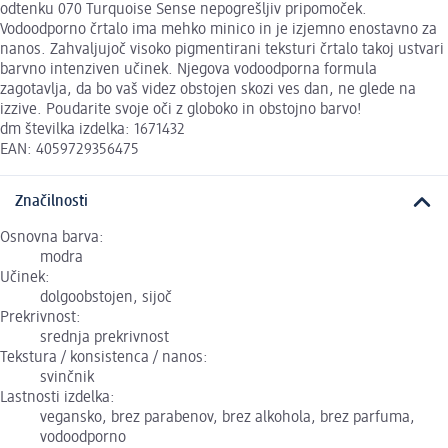
odtenku 070 Turquoise Sense nepogrešljiv pripomoček.
Vodoodporno črtalo ima mehko minico in je izjemno enostavno za
nanos. Zahvaljujoč visoko pigmentirani teksturi črtalo takoj ustvari
barvno intenziven učinek. Njegova vodoodporna formula
zagotavlja, da bo vaš videz obstojen skozi ves dan, ne glede na
izzive. Poudarite svoje oči z globoko in obstojno barvo!
dm številka izdelka: 1671432
EAN: 4059729356475
Značilnosti
Osnovna barva:
modra
Učinek:
dolgoobstojen, sijoč
Prekrivnost:
srednja prekrivnost
Tekstura / konsistenca / nanos:
svinčnik
Lastnosti izdelka:
vegansko, brez parabenov, brez alkohola, brez parfuma,
vodoodporno