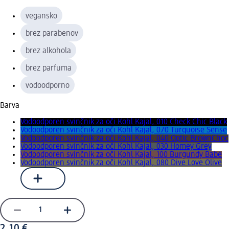
vegansko
brez parabenov
brez alkohola
brez parfuma
vodoodporno
Barva
Vodoodporen svinčnik za oči Kohl Kajal, 010 Check Chic Black
Vodoodporen svinčnik za oči Kohl Kajal, 070 Turquoise Sense
Vodoodporen svinčnik za oči Kohl Kajal, 040 Optic BrownChoc
Vodoodporen svinčnik za oči Kohl Kajal, 030 Homey Grey
Vodoodporen svinčnik za oči Kohl Kajal, 100 Burgundy Babe
Vodoodporen svinčnik za oči Kohl Kajal, 080 Dive Love Olive
2,10 €