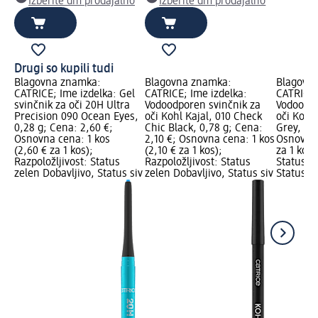
Izberite dm prodajalno
Izberite dm prodajalno
Drugi so kupili tudi
Blagovna znamka:
Blagovna znamka:
Blagovn
CATRICE; Ime izdelka: Gel
CATRICE; Ime izdelka:
CATRICE;
svinčnik za oči 20H Ultra
Vodoodporen svinčnik za
Vodoodpo
Precision 090 Ocean Eyes,
oči Kohl Kajal, 010 Check
oči Kohl
0,28 g; Cena: 2,60 €;
Chic Black, 0,78 g; Cena:
Grey, 0,7
Osnovna cena: 1 kos
2,10 €; Osnovna cena: 1 kos
Osnovna 
(2,60 € za 1 kos);
(2,10 € za 1 kos);
za 1 kos)
Razpoložljivost: Status
Razpoložljivost: Status
Status z
zelen Dobavljivo, Status siv
zelen Dobavljivo, Status siv
Status si