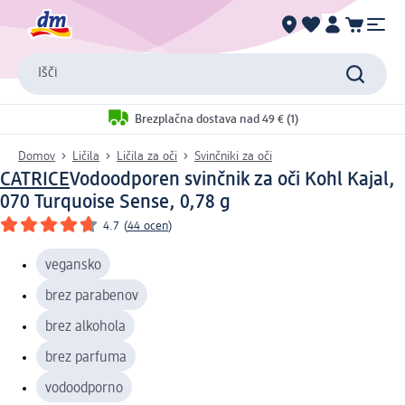
Išči
Brezplačna dostava nad 49 € (1)
Domov
Ličila
Ličila za oči
Svinčniki za oči
CATRICE
Vodoodporen svinčnik za oči Kohl Kajal,
070 Turquoise Sense, 0,78 g
4.7
(
44 ocen
)
vegansko
brez parabenov
brez alkohola
brez parfuma
vodoodporno