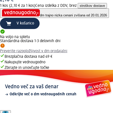
1 kos (2,10 € za 1 kos)
Cena izdelka z DDV, brez
stroškov dostave
dm trajno nizka cena
ni zvišana od 20.01.2026
V košarico
Na voljo na spletu
Standardna dostava 1-3 delovnih dni
Preverite razpoložljivost v dm prodajalni
Brezplačna dostava nad 49 €
Nakupujte vednougodno
Zbirajte in unovčujte točke
Vedno več za vaš denar
Odkrijte več o dm vednougodnih cenah