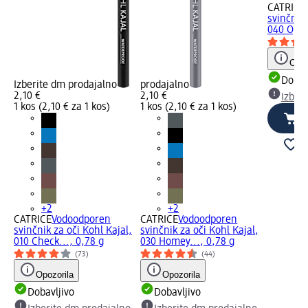
CATRICE
svinčnik 
040 Optic
Opoz
Dobav
Izberite dm prodajalno
prodajalno
2,10 €
2,10 €
Izber
1 kos (2,10 € za 1 kos)
1 kos (2,10 € za 1 kos)
+2
+2
CATRICE
Vodoodporen
CATRICE
Vodoodporen
svinčnik za oči Kohl Kajal,
svinčnik za oči Kohl Kajal,
010 Check..., 0,78 g
030 Homey..., 0,78 g
(73)
(44)
Opozorila
Opozorila
Dobavljivo
Dobavljivo