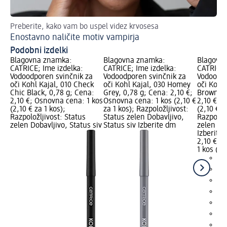
Preberite, kako vam bo uspel videz krvosesa
Nav
Enostavno naličite motiv vampirja
Li
Podobni izdelki
Blagovna znamka:
Blagovna znamka:
Blagovn
CATRICE; Ime izdelka:
CATRICE; Ime izdelka:
CATRICE;
Vodoodporen svinčnik za
Vodoodporen svinčnik za
Vodoodpo
oči Kohl Kajal, 010 Check
oči Kohl Kajal, 030 Homey
oči Kohl 
Chic Black, 0,78 g; Cena:
Grey, 0,78 g; Cena: 2,10 €;
BrownCho
2,10 €; Osnovna cena: 1 kos
Osnovna cena: 1 kos (2,10 €
2,10 €; 
(2,10 € za 1 kos);
za 1 kos); Razpoložljivost:
(2,10 € z
Razpoložljivost: Status
Status zelen Dobavljivo,
Razpoložl
zelen Dobavljivo, Status siv
Status siv Izberite dm
zelen Dob
Izberite
2,10 €
1 kos (2,
+2