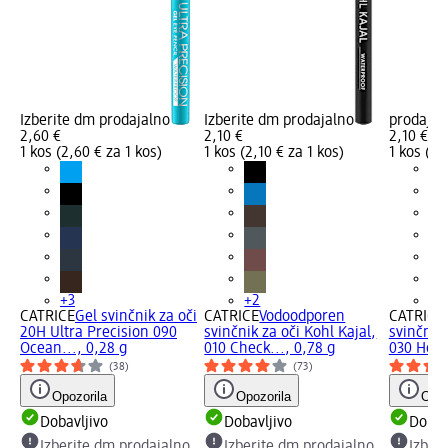
Izberite dm prodajalno
Izberite dm prodajalno
prodajal
2,60 €
2,10 €
2,10 €
1 kos (2,60 € za 1 kos)
1 kos (2,10 € za 1 kos)
1 kos (2,
+3
+2
+2
CATRICE
Gel svinčnik za oči
CATRICE
Vodoodporen
CATRICE
20H Ultra Precision 090
svinčnik za oči Kohl Kajal,
svinčnik 
Ocean..., 0,28 g
010 Check..., 0,78 g
030 Home
(38)
(73)
Opozorila
Opozorila
Opoz
Dobavljivo
Dobavljivo
Dobav
Izberite dm prodajalno
Izberite dm prodajalno
Izber