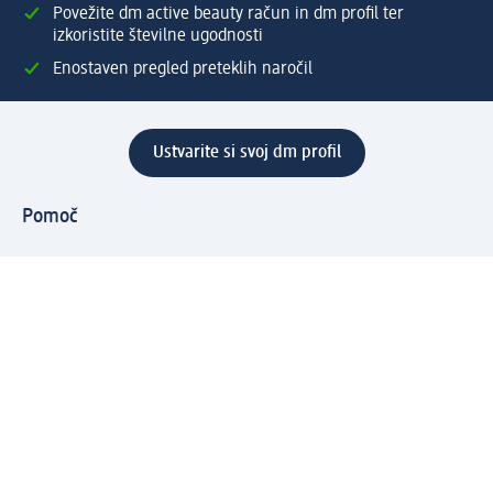
Povežite dm active beauty račun in dm profil ter
izkoristite številne ugodnosti
Enostaven pregled preteklih naročil
Ustvarite si svoj dm profil
Pomoč
Ugodnosti in storitve
Center za pomoč uporabnikom
Dostava
Vračila in menjave
Podjetje
O nas
Družbena odgovornost
Zaposlitev
Mediji
dm svet