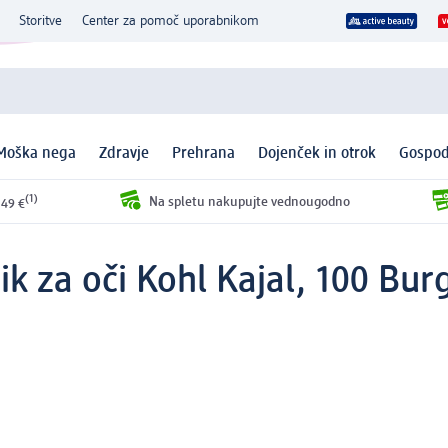
Storitve
Center za pomoč uporabnikom
Moška nega
Zdravje
Prehrana
Dojenček in otrok
Gospod
(1)
Na spletu nakupujte vednougodno
 49 €
k za oči Kohl Kajal, 100 Bur