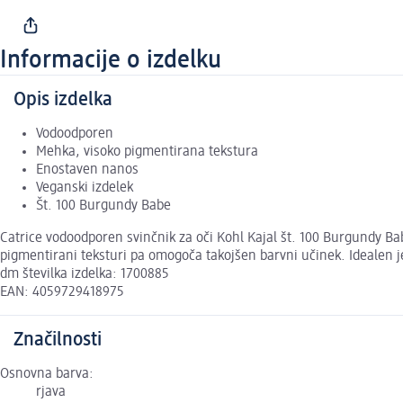
Informacije o izdelku
Opis izdelka
Vodoodporen
Mehka, visoko pigmentirana tekstura
Enostaven nanos
Veganski izdelek
Št. 100 Burgundy Babe
Catrice vodoodporen svinčnik za oči Kohl Kajal št. 100 Burgundy Bab
pigmentirani teksturi pa omogoča takojšen barvni učinek. Idealen je
dm številka izdelka: 1700885
EAN: 4059729418975
Značilnosti
Osnovna barva:
rjava