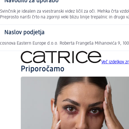
Navodilo za uporabo
Svinčnik je idealen za vsestranski videz ličil za oči. Mehka črta vz
Preprosto nariši črto na zgornji veki blizu linije trepalnic in drugo 
Naslov podjetja
cosnova Eastern Europe d.o.o. Roberta Frangeša Mihanovića 9, 10
Več izdelkov 
Priporočamo