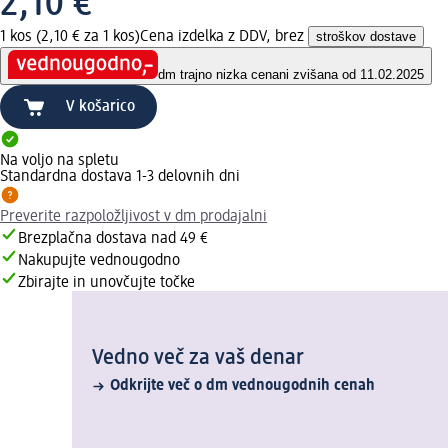
2,10 €
1 kos (2,10 € za 1 kos)
Cena izdelka z DDV, brez
stroškov dostave
dm trajno nizka cena
ni zvišana od 11.02.2025
V košarico
Na voljo na spletu
Standardna dostava 1-3 delovnih dni
Preverite razpoložljivost v dm prodajalni
Brezplačna dostava nad 49 €
Nakupujte vednougodno
Zbirajte in unovčujte točke
Vedno več za vaš denar
Odkrijte več o dm vednougodnih cenah