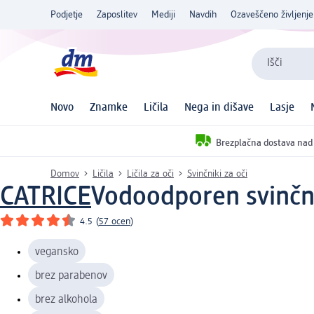
Podjetje
Zaposlitev
Mediji
Navdih
Ozaveščeno življenje
Išči
Novo
Znamke
Ličila
Nega in dišave
Lasje
Brezplačna dostava nad
Domov
Ličila
Ličila za oči
Svinčniki za oči
CATRICE
Vodoodporen svinčni
4.5
(
57 ocen
)
vegansko
brez parabenov
brez alkohola