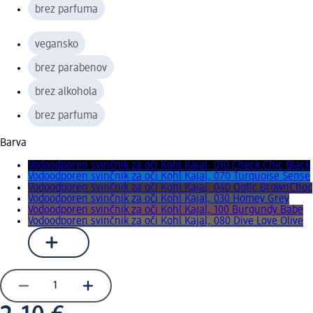
brez parfuma
vegansko
brez parabenov
brez alkohola
brez parfuma
Barva
Vodoodporen svinčnik za oči Kohl Kajal, 010 Check Chic Black
Vodoodporen svinčnik za oči Kohl Kajal, 070 Turquoise Sense
Vodoodporen svinčnik za oči Kohl Kajal, 040 Optic BrownChoc
Vodoodporen svinčnik za oči Kohl Kajal, 030 Homey Grey
Vodoodporen svinčnik za oči Kohl Kajal, 100 Burgundy Babe
Vodoodporen svinčnik za oči Kohl Kajal, 080 Dive Love Olive