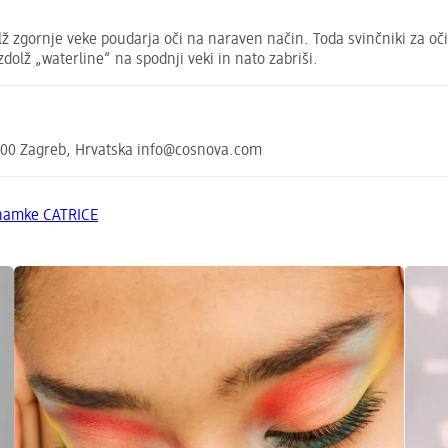
dolž zgornje veke poudarja oči na naraven način. Toda svinčniki za o
vzdolž „waterline“ na spodnji veki in nato zabriši.
000 Zagreb, Hrvatska info@cosnova.com
znamke CATRICE