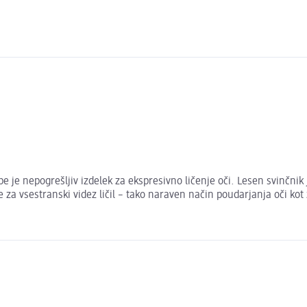
e je nepogrešljiv izdelek za ekspresivno ličenje oči. Lesen svinčnik
 za vsestranski videz ličil – tako naraven način poudarjanja oči kot