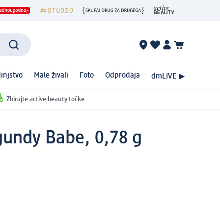
injstvo
Male živali
Foto
Odprodaja
dmLIVE ▶
Zbirajte active beauty točke
gundy Babe, 0,78 g