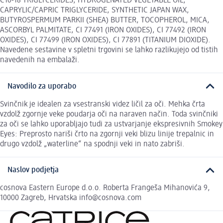
C10-18 TRIGLYCERIDES, HYDROGENATED VEGETABLE OIL,
CAPRYLIC/CAPRIC TRIGLYCERIDE, SYNTHETIC JAPAN WAX,
BUTYROSPERMUM PARKII (SHEA) BUTTER, TOCOPHEROL, MICA,
ASCORBYL PALMITATE, CI 77491 (IRON OXIDES), CI 77492 (IRON
OXIDES), CI 77499 (IRON OXIDES), CI 77891 (TITANIUM DIOXIDE).
Navedene sestavine v spletni trgovini se lahko razlikujejo od tistih
navedenih na embalaži.
Navodilo za uporabo
Svinčnik je idealen za vsestranski videz ličil za oči. Mehka črta
vzdolž zgornje veke poudarja oči na naraven način. Toda svinčniki
za oči se lahko uporabljajo tudi za ustvarjanje ekspresivnih Smokey
Eyes: Preprosto nariši črto na zgornji veki blizu linije trepalnic in
drugo vzdolž „waterline“ na spodnji veki in nato zabriši.
Naslov podjetja
cosnova Eastern Europe d.o.o. Roberta Frangeša Mihanovića 9,
10000 Zagreb, Hrvatska info@cosnova.com