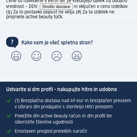
Cene so navedene v evrih ter že vsebujejo davek na dodano
vrednost – DDV.
Stroški dostave
ni vključen v ceno izdelkov.
(§) Za to postavko popust ne velja.
(#) Za ta izdelek ne
prejmete active beauty točk.
Kako vam je všeč spletna stran?
Ustvarite si dm profil - nakupujte hitro in udobno
(1) Brezplačna dostava nad 49 eur in brezplačen prevzem
v izbrani dm prodajalni s storitvijo Hitri prevzem
Povežite dm active beauty račun in dm profil ter
izkoristite številne ugodnosti
Enostaven pregled preteklih naročil