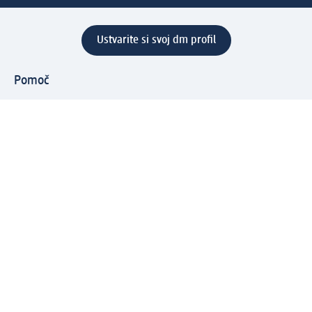
Ustvarite si svoj dm profil
Pomoč
Ugodnosti in storitve
Center za pomoč uporabnikom
Dostava
Vračila in menjave
Podjetje
O nas
Družbena odgovornost
Zaposlitev
Mediji
dm svet