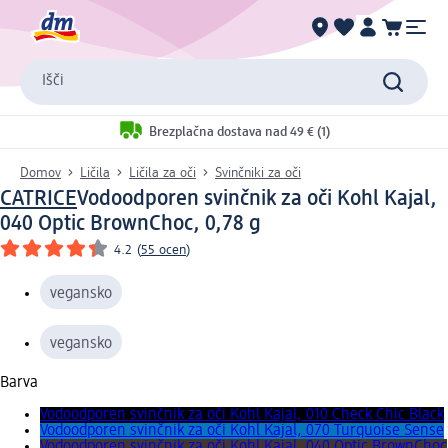
Išči
Brezplačna dostava nad 49 € (1)
Domov
Ličila
Ličila za oči
Svinčniki za oči
CATRICE
Vodoodporen svinčnik za oči Kohl Kajal,
040 Optic BrownChoc, 0,78 g
4.2
(
55 ocen
)
vegansko
vegansko
Barva
Vodoodporen svinčnik za oči Kohl Kajal, 010 Check Chic Black
Vodoodporen svinčnik za oči Kohl Kajal, 070 Turquoise Sense
Vodoodporen svinčnik za oči Kohl Kajal, 040 Optic BrownChoc