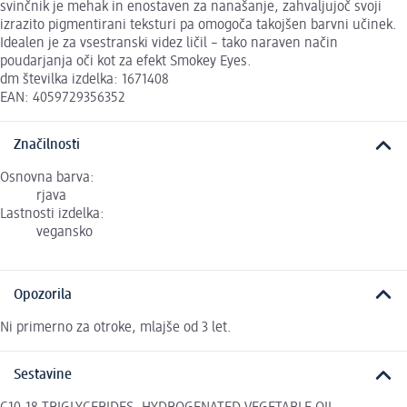
svinčnik je mehak in enostaven za nanašanje, zahvaljujoč svoji
izrazito pigmentirani teksturi pa omogoča takojšen barvni učinek.
Idealen je za vsestranski videz ličil – tako naraven način
poudarjanja oči kot za efekt Smokey Eyes.
dm številka izdelka: 1671408
EAN: 4059729356352
Značilnosti
Osnovna barva:
rjava
Lastnosti izdelka:
vegansko
Opozorila
Ni primerno za otroke, mlajše od 3 let.
Sestavine