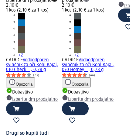
Izberite dm prodajalno
prodajalno
2,10 €
2,10 €
Izber
1 kos (2,10 € za 1 kos)
1 kos (2,10 € za 1 kos)
+2
+2
CATRICE
Vodoodporen
CATRICE
Vodoodporen
svinčnik za oči Kohl Kajal,
svinčnik za oči Kohl Kajal,
010 Check..., 0,78 g
030 Homey..., 0,78 g
(73)
(44)
Opozorila
Opozorila
Dobavljivo
Dobavljivo
Izberite dm prodajalno
Izberite dm prodajalno
Drugi so kupili tudi