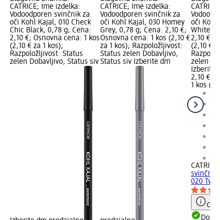
CATRICE; Ime izdelka:
CATRICE; Ime izdelka:
CATRICE;
Vodoodporen svinčnik za
Vodoodporen svinčnik za
Vodoodpo
oči Kohl Kajal, 010 Check
oči Kohl Kajal, 030 Homey
oči Kohl
Chic Black, 0,78 g; Cena:
Grey, 0,78 g; Cena: 2,10 €;
White, 0
2,10 €; Osnovna cena: 1 kos
Osnovna cena: 1 kos (2,10 €
2,10 €; 
(2,10 € za 1 kos);
za 1 kos); Razpoložljivost:
(2,10 € z
Razpoložljivost: Status
Status zelen Dobavljivo,
Razpoložl
zelen Dobavljivo, Status siv
Status siv Izberite dm
zelen Dob
Izberite
2,10 €
1 kos (2,
+2
CATRICE
svinčnik 
020 Tweet
Opoz
Dobav