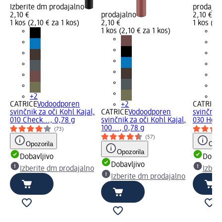
Izberite dm prodajalno
prodajal
2,10 €
prodajalno
2,10 €
1 kos (2,10 € za 1 kos)
2,10 €
1 kos (2,
1 kos (2,10 € za 1 kos)
+2
+2
CATRICE
Vodoodporen
+2
CATRICE
svinčnik za oči Kohl Kajal,
CATRICE
Vodoodporen
svinčnik 
010 Check..., 0,78 g
svinčnik za oči Kohl Kajal,
030 Home
100..., 0,78 g
(73)
(57)
Opozorila
Opoz
Opozorila
Dobavljivo
Dobav
Dobavljivo
Izberite dm prodajalno
Izber
Izberite dm prodajalno