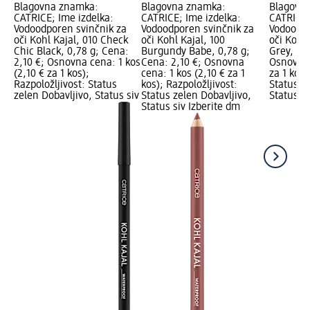
Blagovna znamka:
Blagovna znamka:
Blagovn
CATRICE; Ime izdelka:
CATRICE; Ime izdelka:
CATRICE;
Vodoodporen svinčnik za
Vodoodporen svinčnik za
Vodoodpo
oči Kohl Kajal, 010 Check
oči Kohl Kajal, 100
oči Kohl
Chic Black, 0,78 g; Cena:
Burgundy Babe, 0,78 g;
Grey, 0,7
2,10 €; Osnovna cena: 1 kos
Cena: 2,10 €; Osnovna
Osnovna 
(2,10 € za 1 kos);
cena: 1 kos (2,10 € za 1
za 1 kos)
Razpoložljivost: Status
kos); Razpoložljivost:
Status z
zelen Dobavljivo, Status siv
Status zelen Dobavljivo,
Status si
Status siv Izberite dm