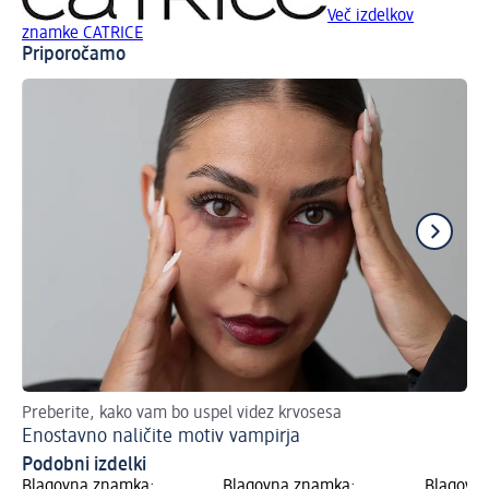
Več izdelkov
znamke CATRICE
Priporočamo
Preberite, kako vam bo uspel videz krvosesa
Nav
Enostavno naličite motiv vampirja
Li
Podobni izdelki
Blagovna znamka:
Blagovna znamka:
Blagovn