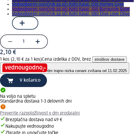
Vodoodporen svinčnik za oči Kohl Kajal, 030 Homey Grey
Vodoodporen svinčnik za oči Kohl Kajal, 100 Burgundy Babe
Vodoodporen svinčnik za oči Kohl Kajal, 080 Dive Love Olive
2,10 €
1 kos (2,10 € za 1 kos)
Cena izdelka z DDV, brez
stroškov dostave
dm trajno nizka cena
ni zvišana od 11.02.2025
V košarico
Na voljo na spletu
Standardna dostava 1-3 delovnih dni
Preverite razpoložljivost v dm prodajalni
Brezplačna dostava nad 49 €
Nakupujte vednougodno
Zbirajte in unovčujte točke