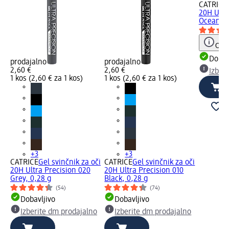
CATRICE
20H Ultr
Ocean...
Opoz
Dobav
prodajalno
prodajalno
2,60 €
2,60 €
Izber
1 kos (2,60 € za 1 kos)
1 kos (2,60 € za 1 kos)
+3
+3
CATRICE
Gel svinčnik za oči
CATRICE
Gel svinčnik za oči
20H Ultra Precision 020
20H Ultra Precision 010
Grey, 0,28 g
Black, 0,28 g
(54)
(74)
Dobavljivo
Dobavljivo
Izberite dm prodajalno
Izberite dm prodajalno