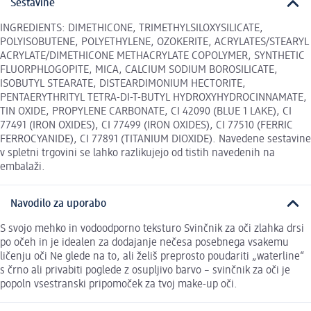
Sestavine
INGREDIENTS: DIMETHICONE, TRIMETHYLSILOXYSILICATE,
POLYISOBUTENE, POLYETHYLENE, OZOKERITE, ACRYLATES/STEARYL
ACRYLATE/DIMETHICONE METHACRYLATE COPOLYMER, SYNTHETIC
FLUORPHLOGOPITE, MICA, CALCIUM SODIUM BOROSILICATE,
ISOBUTYL STEARATE, DISTEARDIMONIUM HECTORITE,
PENTAERYTHRITYL TETRA-DI-T-BUTYL HYDROXYHYDROCINNAMATE,
TIN OXIDE, PROPYLENE CARBONATE, CI 42090 (BLUE 1 LAKE), CI
77491 (IRON OXIDES), CI 77499 (IRON OXIDES), CI 77510 (FERRIC
FERROCYANIDE), CI 77891 (TITANIUM DIOXIDE). Navedene sestavine
v spletni trgovini se lahko razlikujejo od tistih navedenih na
embalaži.
Navodilo za uporabo
S svojo mehko in vodoodporno teksturo Svinčnik za oči zlahka drsi
po očeh in je idealen za dodajanje nečesa posebnega vsakemu
ličenju oči Ne glede na to, ali želiš preprosto poudariti „waterline“
s črno ali privabiti poglede z osupljivo barvo – svinčnik za oči je
popoln vsestranski pripomoček za tvoj make-up oči.