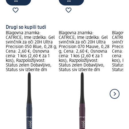
Drugi so kupili tudi
Blagovna znamka:
Blagovna znamka:
Blagovn
CATRICE; Ime izdelka: Gel
CATRICE; Ime izdelka: Gel
CATRICE;
svinčnik za oči 20H Ultra
svinčnik za oči 20H Ultra
svinčnik 
Precision 050 Blue, 0,28 g;
Precision 070 Mauve, 0,28
Precisio
Cena: 2,60 €; Osnovna
g; Cena: 2,60 €; Osnovna
Cena: 2,
cena: 1 kos (2,60 € za 1
cena: 1 kos (2,60 € za 1
cena: 1 k
kos); Razpoložljivost:
kos); Razpoložljivost:
kos); Raz
Status zelen Dobavljivo,
Status zelen Dobavljivo,
Status z
Status siv Izberite dm
Status siv Izberite dm
Status si