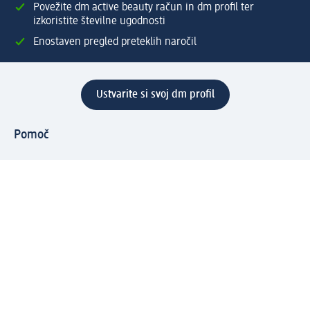
Povežite dm active beauty račun in dm profil ter
izkoristite številne ugodnosti
Enostaven pregled preteklih naročil
Ustvarite si svoj dm profil
Pomoč
Ugodnosti in storitve
Center za pomoč uporabnikom
Dostava
Vračila in menjave
Podjetje
O nas
Družbena odgovornost
Zaposlitev
Mediji
dm svet