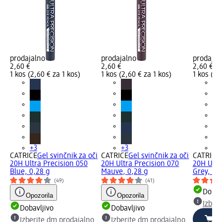
prodajalno
prodajalno
prodajal
2,60 €
2,60 €
2,60 €
1 kos (2,60 € za 1 kos)
1 kos (2,60 € za 1 kos)
1 kos (2,
+3
+3
+3
CATRICE
Gel svinčnik za oči
CATRICE
Gel svinčnik za oči
CATRICE
20H Ultra Precision 050
20H Ultra Precision 070
20H Ultr
Blue, 0,28 g
Mauve, 0,28 g
Grey, 0,
(49)
(41)
Dobav
Opozorila
Opozorila
Izber
Dobavljivo
Dobavljivo
Izberite dm prodajalno
Izberite dm prodajalno