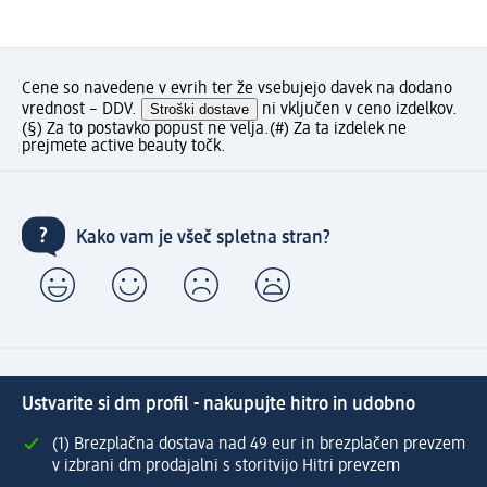
Cene so navedene v evrih ter že vsebujejo davek na dodano
vrednost – DDV.
Stroški dostave
ni vključen v ceno izdelkov.
(§) Za to postavko popust ne velja.
(#) Za ta izdelek ne
prejmete active beauty točk.
Kako vam je všeč spletna stran?
Ustvarite si dm profil - nakupujte hitro in udobno
(1) Brezplačna dostava nad 49 eur in brezplačen prevzem
v izbrani dm prodajalni s storitvijo Hitri prevzem