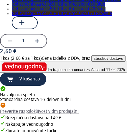
Gel svinčnik za oči 20H Ultra Precision 050 Blue
Gel svinčnik za oči 20H Ultra Precision 020 Grey
Gel svinčnik za oči 20H Ultra Precision 030 Brownie
2,60 €
1 kos (2,60 € za 1 kos)
Cena izdelka z DDV, brez
stroškov dostave
dm trajno nizka cena
ni zvišana od 11.02.2025
V košarico
Na voljo na spletu
Standardna dostava 1-3 delovnih dni
Preverite razpoložljivost v dm prodajalni
Brezplačna dostava nad 49 €
Nakupujte vednougodno
Zbirajte in unovčujte točke