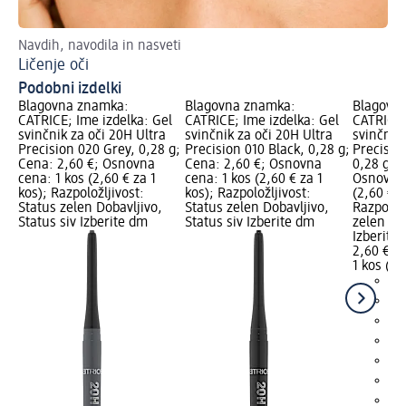
Navdih, navodila in nasveti
Pr
Ličenje oči
En
Podobni izdelki
Blagovna znamka:
Blagovna znamka:
Blagovn
CATRICE; Ime izdelka: Gel
CATRICE; Ime izdelka: Gel
CATRICE;
svinčnik za oči 20H Ultra
svinčnik za oči 20H Ultra
svinčnik 
Precision 020 Grey, 0,28 g;
Precision 010 Black, 0,28 g;
Precisio
Cena: 2,60 €; Osnovna
Cena: 2,60 €; Osnovna
0,28 g; 
cena: 1 kos (2,60 € za 1
cena: 1 kos (2,60 € za 1
Osnovna 
kos); Razpoložljivost:
kos); Razpoložljivost:
(2,60 € z
Status zelen Dobavljivo,
Status zelen Dobavljivo,
Razpoložl
Status siv Izberite dm
Status siv Izberite dm
zelen Dob
Izberite
2,60 €
1 kos (2,
+3