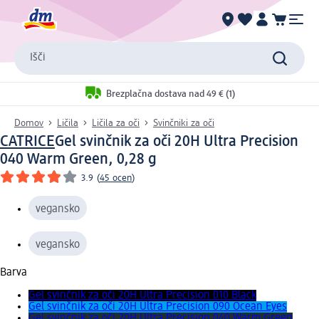
Išči
Brezplačna dostava nad 49 € (1)
Domov
Ličila
Ličila za oči
Svinčniki za oči
CATRICE
Gel svinčnik za oči 20H Ultra Precision
040 Warm Green, 0,28 g
3.9
(
45 ocen
)
vegansko
vegansko
Barva
Gel svinčnik za oči 20H Ultra Precision 010 Black
Gel svinčnik za oči 20H Ultra Precision 090 Ocean Eyes
Gel svinčnik za oči 20H Ultra Precision 040 Warm Green