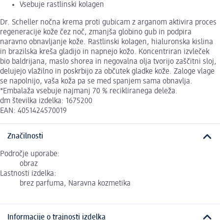
Vsebuje rastlinski kolagen
Dr. Scheller nočna krema proti gubicam z arganom aktivira proces
regeneracije kože čez noč, zmanjša globino gub in podpira
naravno obnavljanje kože. Rastlinski kolagen, hialuronska kislina
in brazilska kreša gladijo in napnejo kožo. Koncentriran izvleček
bio baldrijana, maslo shorea in negovalna olja tvorijo zaščitni sloj,
delujejo vlažilno in poskrbijo za občutek gladke kože. Zaloge vlage
se napolnijo, vaša koža pa se med spanjem sama obnavlja.
*Embalaža vsebuje najmanj 70 % recikliranega deleža.
dm številka izdelka: 1675200
EAN: 4051424570019
Značilnosti
Področje uporabe:
obraz
Lastnosti izdelka:
brez parfuma, Naravna kozmetika
Informacije o trajnosti izdelka