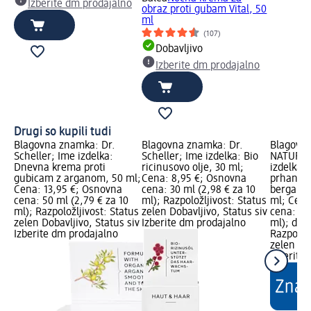
Izberite dm prodajalno
obraz proti gubam Vital, 50
ml
(107)
Dobavljivo
Izberite dm prodajalno
Drugi so kupili tudi
Blagovna znamka: Dr.
Blagovna znamka: Dr.
Blagovna
Scheller; Ime izdelka:
Scheller; Ime izdelka: Bio
NATURKO
Dnevna krema proti
ricinusovo olje, 30 ml;
izdelka: 
gubicam z arganom, 50 ml;
Cena: 8,95 €; Osnovna
prhanje 
Cena: 13,95 €; Osnovna
cena: 30 ml (2,98 € za 10
bergamot
cena: 50 ml (2,79 € za 10
ml); Razpoložljivost: Status
ml; Cena
ml); Razpoložljivost: Status
zelen Dobavljivo, Status siv
cena: 50
zelen Dobavljivo, Status siv
Izberite dm prodajalno
ml); dm 
Izberite dm prodajalno
Razpoložl
zelen Dob
Izberite