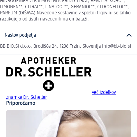
HIDROGENIRANI PALMOVI GLICERIDI CITRAT, BENZILALKOHOL,
LIMONEN**, CITRAL**, LINALOOL**, GERANIOL**, CITRONELLOL**,
PARFUM (DIŠAVA) Navedene sestavine v spletni trgovini se lahko
razlikujejo od tistih navedenih na embalaži.
Naslov podjetja
BB BIO.SI d.o.o. Brodišče 24, 1236 Trzin, Slovenija info@bb-bio.si
Več izdelkov
znamke Dr. Scheller
Priporočamo