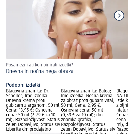
Posamezni ali kombinirali izdelki?
Kaj
Dnevna in nočna nega obraza
Ne
Podobni izdelki
Blagovna znamka: Dr.
Blagovna znamka: Balea;
Blagovna
Scheller; Ime izdelka:
Ime izdelka: Nočna krema
NATURKO
Dnevna krema proti
za obraz proti gubam Vital,
izdelka:
gubicam z arganom, 50 ml;
50 ml; Cena: 2,95 €;
z oljnim
Cena: 13,95 €; Osnovna
Osnovna cena: 50 ml
hialurons
cena: 50 ml (2,79 € za 10
(0,59 € za 10 ml); dm
Cena: 5,
ml); Razpoložljivost: Status
znamka grafika;
cena: 50 
zelen Dobavljivo, Status siv
Razpoložljivost: Status
ml); dm 
Izberite dm prodajalno
zelen Dobavljivo, Status siv
Razpoložl