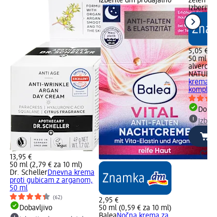
Izberite dm prodajalno
zelen Dob
Izberite
5,05 €
50 ml (1,
alverde
NATURK
krema Vi
kompleks
Dobav
Izber
13,95 €
50 ml (2,79 € za 10 ml)
Dr. Scheller
Dnevna krema
proti gubicam z arganom,
50 ml
(62)
2,95 €
Dobavljivo
50 ml (0,59 € za 10 ml)
Balea
Nočna krema za