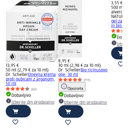
3,55 €
500 ml (0
alverde
NATURK
gel za p
in bio...
Dobav
Izber
8,95 €
13,95 €
30 ml (2,98 € za 10 ml)
50 ml (2,79 € za 10 ml)
Dr. Scheller
Bio ricinusovo
Dr. Scheller
Dnevna krema
olje, 30 ml
proti gubicam z arganom,
(111)
50 ml
Opozorila
(62)
Dobavljivo
Dobavljivo
Izberite dm prodajalno
Izberite dm prodajalno