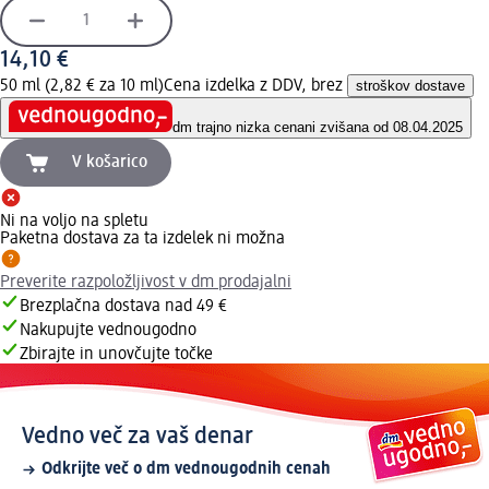
14,10 €
50 ml (2,82 € za 10 ml)
Cena izdelka z DDV, brez
stroškov dostave
dm trajno nizka cena
ni zvišana od 08.04.2025
V košarico
Ni na voljo na spletu
Paketna dostava za ta izdelek ni možna
Preverite razpoložljivost v dm prodajalni
Brezplačna dostava nad 49 €
Nakupujte vednougodno
Zbirajte in unovčujte točke
Vedno več za vaš denar
Odkrijte več o dm vednougodnih cenah