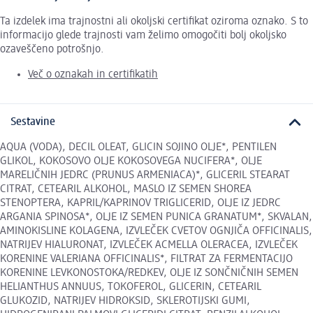
Ta izdelek ima trajnostni ali okoljski certifikat oziroma oznako. S to
informacijo glede trajnosti vam želimo omogočiti bolj okoljsko
ozaveščeno potrošnjo.
Več o oznakah in certifikatih
Sestavine
AQUA (VODA), DECIL OLEAT, GLICIN SOJINO OLJE*, PENTILEN
GLIKOL, KOKOSOVO OLJE KOKOSOVEGA NUCIFERA*, OLJE
MARELIČNIH JEDRC (PRUNUS ARMENIACA)*, GLICERIL STEARAT
CITRAT, CETEARIL ALKOHOL, MASLO IZ SEMEN SHOREA
STENOPTERA, KAPRIL/KAPRINOV TRIGLICERID, OLJE IZ JEDRC
ARGANIA SPINOSA*, OLJE IZ SEMEN PUNICA GRANATUM*, SKVALAN,
AMINOKISLINE KOLAGENA, IZVLEČEK CVETOV OGNJIČA OFFICINALIS,
NATRIJEV HIALURONAT, IZVLEČEK ACMELLA OLERACEA, IZVLEČEK
KORENINE VALERIANA OFFICINALIS*, FILTRAT ZA FERMENTACIJO
KORENINE LEVKONOSTOKA/REDKEV, OLJE IZ SONČNIČNIH SEMEN
HELIANTHUS ANNUUS, TOKOFEROL, GLICERIN, CETEARIL
GLUKOZID, NATRIJEV HIDROKSID, SKLEROTIJSKI GUMI,