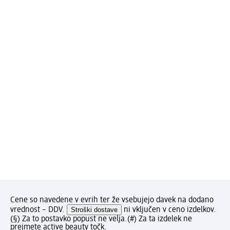
Cene so navedene v evrih ter že vsebujejo davek na dodano
vrednost – DDV.
Stroški dostave
ni vključen v ceno izdelkov.
(§) Za to postavko popust ne velja.
(#) Za ta izdelek ne
prejmete active beauty točk.