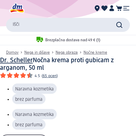
Išči
Brezplačna dostava nad 49 € (1)
Domov
Nega in dišave
Nega obraza
Nočne kreme
Dr. Scheller
Nočna krema proti gubicam z
arganom, 50 ml
4.5
(
65 ocen
)
Naravna kozmetika
brez parfuma
Naravna kozmetika
brez parfuma