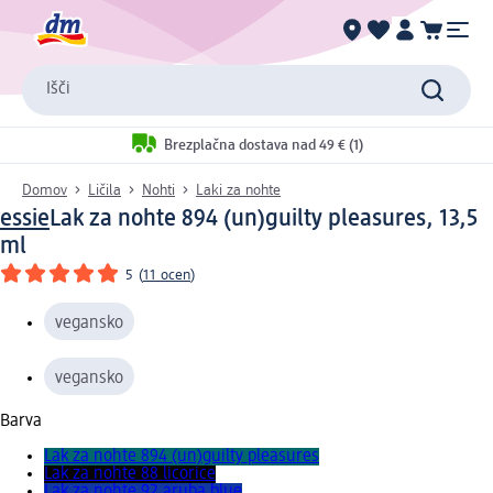
Išči
Brezplačna dostava nad 49 € (1)
Domov
Ličila
Nohti
Laki za nohte
essie
Lak za nohte 894 (un)guilty pleasures, 13,5
ml
5
(
11 ocen
)
vegansko
vegansko
Barva
Lak za nohte 894 (un)guilty pleasures
Lak za nohte 88 licorice
Lak za nohte 92 aruba blue