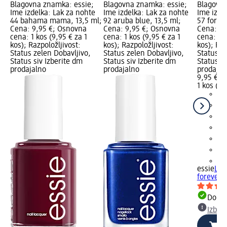
Blagovna znamka: essie;
Blagovna znamka: essie;
Blagovna
Ime izdelka: Lak za nohte
Ime izdelka: Lak za nohte
Ime izde
44 bahama mama, 13,5 ml;
92 aruba blue, 13,5 ml;
57 forev
Cena: 9,95 €; Osnovna
Cena: 9,95 €; Osnovna
Cena: 9,
cena: 1 kos (9,95 € za 1
cena: 1 kos (9,95 € za 1
cena: 1 k
kos); Razpoložljivost:
kos); Razpoložljivost:
kos); Raz
Status zelen Dobavljivo,
Status zelen Dobavljivo,
Status z
Status siv Izberite dm
Status siv Izberite dm
Status si
prodajalno
prodajalno
prodajal
9,95 €
1 kos (9,
+3
essie
Lak
forever 
Dobav
Izber