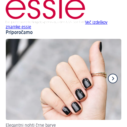
Več izdelkov
znamke essie
Priporočamo
Elegantni nohti črne barve
4 