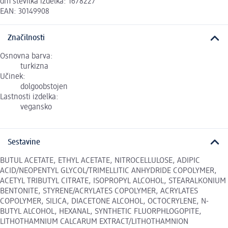
dm številka izdelka: 1678227
EAN: 30149908
Značilnosti
Osnovna barva:
turkizna
Učinek:
dolgoobstojen
Lastnosti izdelka:
vegansko
Sestavine
BUTUL ACETATE, ETHYL ACETATE, NITROCELLULOSE, ADIPIC
ACID/NEOPENTYL GLYCOL/TRIMELLITIC ANHYDRIDE COPOLYMER,
ACETYL TRIBUTYL CITRATE, ISOPROPYL ALCOHOL, STEARALKONIUM
BENTONITE, STYRENE/ACRYLATES COPOLYMER, ACRYLATES
COPOLYMER, SILICA, DIACETONE ALCOHOL, OCTOCRYLENE, N-
BUTYL ALCOHOL, HEXANAL, SYNTHETIC FLUORPHLOGOPITE,
LITHOTHAMNIUM CALCARUM EXTRACT/LITHOTHAMNION