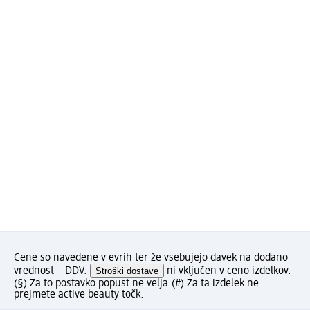
Cene so navedene v evrih ter že vsebujejo davek na dodano
vrednost – DDV.
Stroški dostave
ni vključen v ceno izdelkov.
(§) Za to postavko popust ne velja.
(#) Za ta izdelek ne
prejmete active beauty točk.