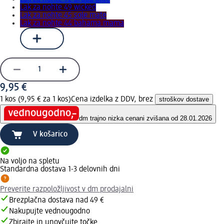
Lak za nohte 49 wicked
Lak za nohte 45 sole mate
Lak za nohte 44 bahama mama
9,95 €
1 kos (9,95 € za 1 kos)
Cena izdelka z DDV, brez
stroškov dostave
dm trajno nizka cena
ni zvišana od 28.01.2026
V košarico
Na voljo na spletu
Standardna dostava 1-3 delovnih dni
Preverite razpoložljivost v dm prodajalni
Brezplačna dostava nad 49 €
Nakupujte vednougodno
Zbirajte in unovčujte točke