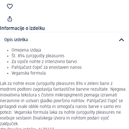
Informacije o izdelku
Opis izdelka
Omejena izdaja
Št. 894 (un)guilty pleasures
Za sijoče nohte z intenzivno barvo
Pahljačast čopič za enostaven nanos
Veganska formula
Lak za nohte essie (un)guilty pleasures 894 v zeleni barvi z
modrimi podtoni zagotavlja fantastične barvne rezultate. Njegova
inovativna tekstura s čistimi mikropigmenti pomaga izravnati
neravnine in ustvari gladko površino nohtov. Pahljačast čopič se
prilagodi vsaki obliki nohta in omogoča nanos barve v samo eni
potezi. Veganska formula laka za nohte (un)guilty pleasures ne
vsebuje sestavin živalskega izvora in nohtom podari sijoč
zaključek.