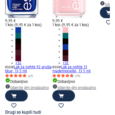
Izber
9,95 €
9,95 €
1 kos (9,95 € za 1 kos)
1 kos (9,95 € za 1 kos)
+32
+32
essie
Lak za nohte 92 aruba
essie
Lak za nohte 13
blue, 13,5 ml
mademoiselle, 13,5 ml
(47)
(79)
Dobavljivo
Dobavljivo
Izberite dm prodajalno
Izberite dm prodajalno
Drugi so kupili tudi