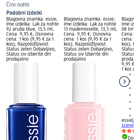
Črni nohti
La
Podobni izdelki
Blagovna znamka: essie;
Blagovna znamka: essie;
Blagovna
Ime izdelka: Lak za nohte
Ime izdelka: Lak za nohte
Ime izde
92 aruba blue, 13,5 ml;
13 mademoiselle, 13,5 ml;
08 limo-
Cena: 9,95 €; Osnovna
Cena: 9,95 €; Osnovna
Cena: 9,
cena: 1 kos (9,95 € za 1
cena: 1 kos (9,95 € za 1
cena: 1 k
kos); Razpoložljivost:
kos); Razpoložljivost:
kos); Raz
Status zelen Dobavljivo,
Status zelen Dobavljivo,
Status z
Status siv Izberite dm
Status siv Izberite dm
Status si
prodajalno
prodajalno
prodajal
9,95 €
1 kos (9,
+3
essie
Lak
scene, 1
Dobav