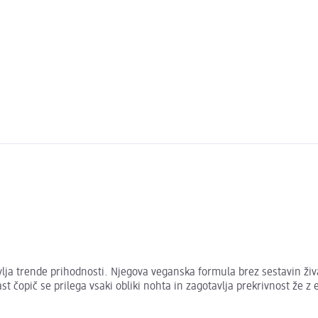
vlja trende prihodnosti. Njegova veganska formula brez sestavin živa
ast čopič se prilega vsaki obliki nohta in zagotavlja prekrivnost ž