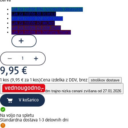
Barva
Lak za nohte 894 (un)guilty pleasures
Lak za nohte 88 licorice
Lak za nohte 92 aruba blue
Lak za nohte 49 wicked
Lak za nohte 45 sole mate
Lak za nohte 44 bahama mama
9,95 €
1 kos (9,95 € za 1 kos)
Cena izdelka z DDV, brez
stroškov dostave
dm trajno nizka cena
ni zvišana od 27.01.2026
V košarico
Na voljo na spletu
Standardna dostava 1-3 delovnih dni