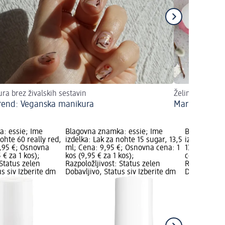
ra brez živalskih sestavin
Želimo vam veli
rend: Veganska manikura
Marmoriranje
: essie; Ime
Blagovna znamka: essie; Ime
Blagovna zn
nohte 60 really red,
izdelka: Lak za nohte 15 sugar, 13,5
izdelka: La
9,95 €; Osnovna
ml; Cena: 9,95 €; Osnovna cena: 1
13,5 ml; Ce
 € za 1 kos);
kos (9,95 € za 1 kos);
cena: 1 kos 
 Status zelen
Razpoložljivost: Status zelen
Razpoložljiv
us siv Izberite dm
Dobavljivo, Status siv Izberite dm
Dobavljivo, 