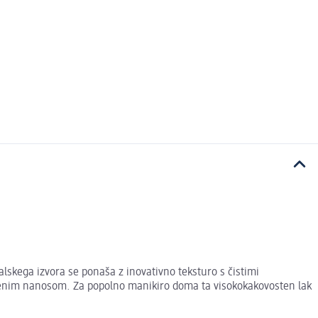
lskega izvora se ponaša z inovativno teksturo s čistimi
e z enim nanosom. Za popolno manikiro doma ta visokokakovosten lak