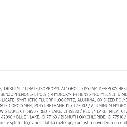
, TRIBUTYL CITRATE,ISOPROPYL ALCOHOL,TOSYLAMIDE/EPOXY RESI
ZOPHENONE-1, POLY (1-HYDROXY- 1-PHENYL-PROPYLENE), DIMETHI
ILICATE, SYNTHETIC FLUORPHLOGOPITE, ALUMINA, OXIDIZED POL
TE COPOLYMER, POLYURETHANE-11, CI 77002 / ALUMINUM HYDROXIDE
OW 5 LAKE, CI 15850 / RED 7 LAKE, CI 15880 / RED 34 LAKE, MICA, C
090 / BLUE 1 LAKE, CI 77163 / BISMUTH OXYCHLORIDE, CI 77510 / 
v spletni trgovini se lahko razlikujejo od tistih navedenih na emb