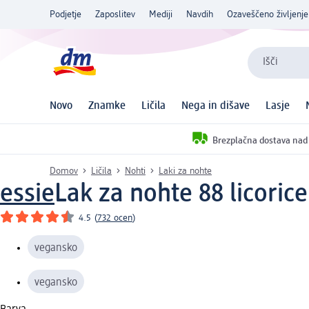
Podjetje
Zaposlitev
Mediji
Navdih
Ozaveščeno življenje
Išči
Novo
Znamke
Ličila
Nega in dišave
Lasje
Brezplačna dostava nad
Domov
Ličila
Nohti
Laki za nohte
essie
Lak za nohte 88 licorice
4.5
(
732 ocen
)
vegansko
vegansko