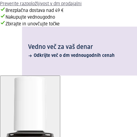
Preverite razpoložljivost v dm prodajalni
Brezplačna dostava nad 49 €
Nakupujte vednougodno
Zbirajte in unovčujte točke
Vedno več za vaš denar
Odkrijte več o dm vednougodnih cenah