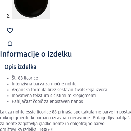
Informacije o izdelku
Opis izdelka
Št. 88 licorice
Intenzivna barva za močne nohte
Veganska formula brez sestavin živalskega izvora
Inovativna tekstura s čistimi mikropigmenti
Pahljačast čopič za enostaven nanos
Lak za nohte essie licorice 88 prinaša spektakularne barve in posta
mikropigmenti, ki pomaga izravnati neravnine. Prilagodljiv pahljač
za nohte zagotavlja gladke nohte in dolgotrajno barvo.
dm številka izdelka: 1338301