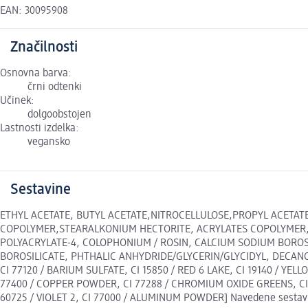
EAN: 30095908
Značilnosti
Osnovna barva:
črni odtenki
Učinek:
dolgoobstojen
Lastnosti izdelka:
vegansko
Sestavine
ETHYL ACETATE, BUTYL ACETATE,NITROCELLULOSE,PROPYL ACETATE
COPOLYMER,STEARALKONIUM HECTORITE, ACRYLATES COPOLYMER,BEN
POLYACRYLATE-4, COLOPHONIUM / ROSIN, CALCIUM SODIUM BOROS
BOROSILICATE, PHTHALIC ANHYDRIDE/GLYCERIN/GLYCIDYL, DECANOA
CI 77120 / BARIUM SULFATE, CI 15850 / RED 6 LAKE, CI 19140 / YELL
77400 / COPPER POWDER, CI 77288 / CHROMIUM OXIDE GREENS, CI 42
60725 / VIOLET 2, CI 77000 / ALUMINUM POWDER] Navedene sestavine 