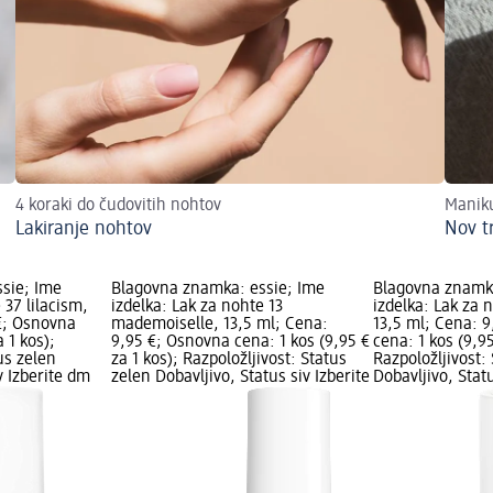
4 koraki do čudovitih nohtov
Maniku
Lakiranje nohtov
Nov t
sie; Ime
Blagovna znamka: essie; Ime
Blagovna znamka
 37 lilacism,
izdelka: Lak za nohte 13
izdelka: Lak za 
 €; Osnovna
mademoiselle, 13,5 ml; Cena:
13,5 ml; Cena: 
a 1 kos);
9,95 €; Osnovna cena: 1 kos (9,95 €
cena: 1 kos (9,95
us zelen
za 1 kos); Razpoložljivost: Status
Razpoložljivost:
v Izberite dm
zelen Dobavljivo, Status siv Izberite
Dobavljivo, Stat