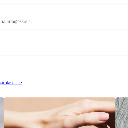
jana info@essie.si
znamke essie