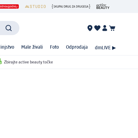
injstvo
Male živali
Foto
Odprodaja
dmLIVE ▶
Zbirajte active beauty točke