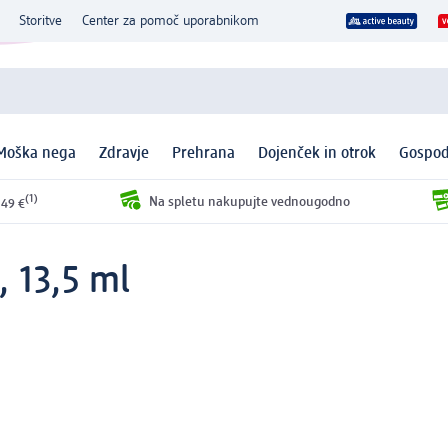
Storitve
Center za pomoč uporabnikom
Moška nega
Zdravje
Prehrana
Dojenček in otrok
Gospod
(1)
Na spletu nakupujte vednougodno
 49 €
, 13,5 ml