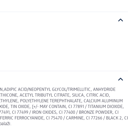
N,ADIPIC ACID/NEOPENTYL GLYCOL/TRIMELLITIC, ANHYDRIDE
CONE, ACETYL TRIBUTYL CITRATE, SILICA, CITRIC ACID,
YETHYLENE, POLYETHYLENE TEREPHTHALATE, CALCIUM ALUMINUM
, TIN OXIDE, [+/- MAY CONTAIN, CI 77891 / TITANIUM DIOXIDE,
I 77491, CI 77499 / IRON OXIDES, CI 77400 / BRONZE POWDER, CI
FERRIC FERROCYANIDE, CI 75470 / CARMINE, CI 77266 / BLACK 2, CI
alaži.