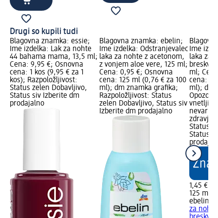
Drugi so kupili tudi
Blagovna znamka: essie;
Blagovna znamka: ebelin;
Blagovna
Ime izdelka: Lak za nohte
Ime izdelka: Odstranjevalec
Ime izde
44 bahama mama, 13,5 ml;
laka za nohte z acetonom,
laka za 
Cena: 9,95 €; Osnovna
z vonjem aloe vere, 125 ml;
breskve,
cena: 1 kos (9,95 € za 1
Cena: 0,95 €; Osnovna
ml; Cena
kos); Razpoložljivost:
cena: 125 ml (0,76 € za 100
cena: 125
Status zelen Dobavljivo,
ml); dm znamka grafika;
ml); dm 
Status siv Izberite dm
Razpoložljivost: Status
Opozoril
prodajalno
zelen Dobavljivo, Status siv
vnetljivo
Izberite dm prodajalno
nevarnos
zdravje; 
Status z
Status si
prodajal
1,45 €
125 ml (1
ebelin
Od
za nohte
breskve,.