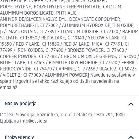
SYNTHETIC FLUORPHLOGOPITE, ALUMINA, OXIDIZED
POLYETHYLENE, POLYETHYLENE TEREPHTHALATE, CALCIUM
ALUMINUM BOROSILICATE, PHTHALIC
ANHYDRIDE/GLYCERIN/GLYCIDYL, DECANOATE COPOLYMER,
POLYURETHANE-11, CI 77002 / ALUMINUM HYDROXIDE, TIN OXIDE,
[+/- MAY CONTAIN, CI 77891 / TITANIUM DIOXIDE, CI 77120 / BARIUM
SULFATE, CI 15850 / RED 6 LAKE, CI 19140 / YELLOW 5 LAKE, CI
15850 / RED 7 LAKE, CI 15880 / RED 34 LAKE, MICA, CI 77491, CI
77499 / IRON OXIDES, CI 77400 / BRONZE POWDER, CI 77400 /
COPPER POWDER, CI 77288 / CHROMIUM OXIDE GREENS, CI 42090 /
BLUE 1 LAKE, CI 77163 / BISMUTH OXYCHLORIDE, CI 77510 / FERRIC
FERROCYANIDE, CI 75470 / CARMINE, CI 77266 / BLACK 2, CI 60725
/ VIOLET 2, CI 77000 / ALUMINUM POWDER] Navedene sestavine v
spletni trgovini se lahko razlikujejo od tistih navedenih na
embalaži.
Naslov podjetja
L'Oréal Slovenija, kozmetika, d.o.o. Letališka cesta 29c, 1000
Ljubljana info@essie.si
Proizvedeno v