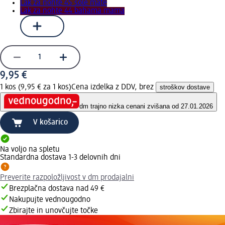
Lak za nohte 45 sole mate
Lak za nohte 44 bahama mama
9,95 €
1 kos (9,95 € za 1 kos)
Cena izdelka z DDV, brez
stroškov dostave
dm trajno nizka cena
ni zvišana od 27.01.2026
V košarico
Na voljo na spletu
Standardna dostava 1-3 delovnih dni
Preverite razpoložljivost v dm prodajalni
Brezplačna dostava nad 49 €
Nakupujte vednougodno
Zbirajte in unovčujte točke