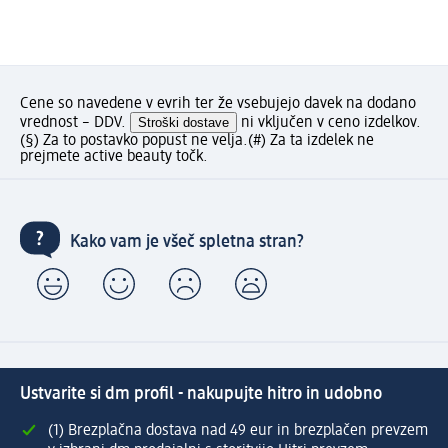
Cene so navedene v evrih ter že vsebujejo davek na dodano
vrednost – DDV.
Stroški dostave
ni vključen v ceno izdelkov.
(§) Za to postavko popust ne velja.
(#) Za ta izdelek ne
prejmete active beauty točk.
Kako vam je všeč spletna stran?
Ustvarite si dm profil - nakupujte hitro in udobno
(1) Brezplačna dostava nad 49 eur in brezplačen prevzem