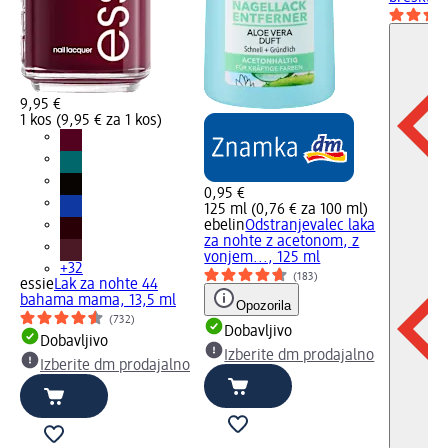
9,95 €
1 kos (9,95 € za 1 kos)
0,95 €
125 ml (0,76 € za 100 ml)
ebelin
Odstranjevalec laka
za nohte z acetonom, z
vonjem..., 125 ml
+32
(183)
essie
Lak za nohte 44
bahama mama, 13,5 ml
Opozorila
(732)
Dobavljivo
Dobavljivo
Izberite dm prodajalno
Izberite dm prodajalno