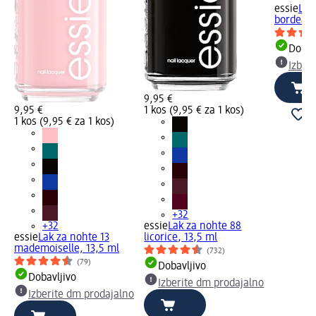
essie
Lak
bordeaux
Dobav
Izber
9,95 €
9,95 €
1 kos (9,95 € za 1 kos)
1 kos (9,95 € za 1 kos)
+32
+32
essie
Lak za nohte 88
essie
Lak za nohte 13
licorice, 13,5 ml
mademoiselle, 13,5 ml
(732)
(79)
Dobavljivo
Dobavljivo
Izberite dm prodajalno
Izberite dm prodajalno