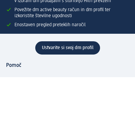
v izbrani dm prodajalni s storitvijo Hitri prevzem
Povežite dm active beauty račun in dm profil ter
izkoristite številne ugodnosti
Enostaven pregled preteklih naročil
Ustvarite si svoj dm profil
Pomoč
Ugodnosti in storitve
Center za pomoč uporabnikom
Dostava
Vračila in menjave
Podjetje
O nas
Družbena odgovornost
Zaposlitev
Mediji
dm svet