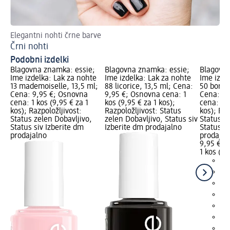
Elegantni nohti črne barve
4 
Črni nohti
La
Podobni izdelki
Blagovna znamka: essie;
Blagovna znamka: essie;
Blagovna
Ime izdelka: Lak za nohte
Ime izdelka: Lak za nohte
Ime izde
13 mademoiselle, 13,5 ml;
88 licorice, 13,5 ml; Cena:
50 borde
Cena: 9,95 €; Osnovna
9,95 €; Osnovna cena: 1
Cena: 9,
cena: 1 kos (9,95 € za 1
kos (9,95 € za 1 kos);
cena: 1 k
kos); Razpoložljivost:
Razpoložljivost: Status
kos); Raz
Status zelen Dobavljivo,
zelen Dobavljivo, Status siv
Status z
Status siv Izberite dm
Izberite dm prodajalno
Status si
prodajalno
prodajal
9,95 €
1 kos (9,
+3