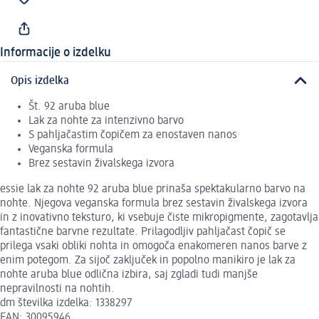
Informacije o izdelku
Opis izdelka
Št. 92 aruba blue
Lak za nohte za intenzivno barvo
S pahljačastim čopičem za enostaven nanos
Veganska formula
Brez sestavin živalskega izvora
essie lak za nohte 92 aruba blue prinaša spektakularno barvo na
nohte. Njegova veganska formula brez sestavin živalskega izvora
in z inovativno teksturo, ki vsebuje čiste mikropigmente, zagotavlja
fantastične barvne rezultate. Prilagodljiv pahljačast čopič se
prilega vsaki obliki nohta in omogoča enakomeren nanos barve z
enim potegom. Za sijoč zaključek in popolno manikiro je lak za
nohte aruba blue odlična izbira, saj zgladi tudi manjše
nepravilnosti na nohtih.
dm številka izdelka: 1338297
EAN: 30095946