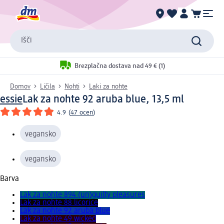
Išči
Brezplačna dostava nad 49 € (1)
Domov
Ličila
Nohti
Laki za nohte
essie
Lak za nohte 92 aruba blue, 13,5 ml
4.9
(
47 ocen
)
vegansko
vegansko
Barva
Lak za nohte 894 (un)guilty pleasures
Lak za nohte 88 licorice
Lak za nohte 92 aruba blue
Lak za nohte 49 wicked