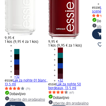
+3
essie
Lak
scene, 1
Dobav
Izber
9,95 €
1 kos (9,95 € za 1 kos)
9,95 €
1 kos (9,95 € za 1 kos)
+32
essie
Lak za nohte 01 blanc,
+32
13,5 ml
essie
Lak za nohte 50
bordeaux, 13,5 ml
(71)
(67)
Dobavljivo
Dobavljivo
Izberite dm prodajalno
Izberite dm prodajalno