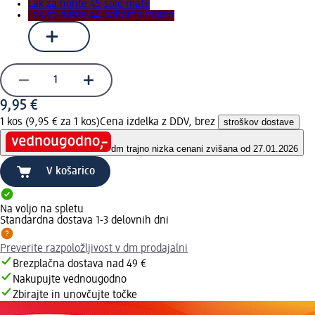
Lak za nohte 45 sole mate
Lak za nohte 44 bahama mama
9,95 €
1 kos (9,95 € za 1 kos)
Cena izdelka z DDV, brez
stroškov dostave
dm trajno nizka cena
ni zvišana od 27.01.2026
V košarico
Na voljo na spletu
Standardna dostava 1-3 delovnih dni
Preverite razpoložljivost v dm prodajalni
Brezplačna dostava nad 49 €
Nakupujte vednougodno
Zbirajte in unovčujte točke