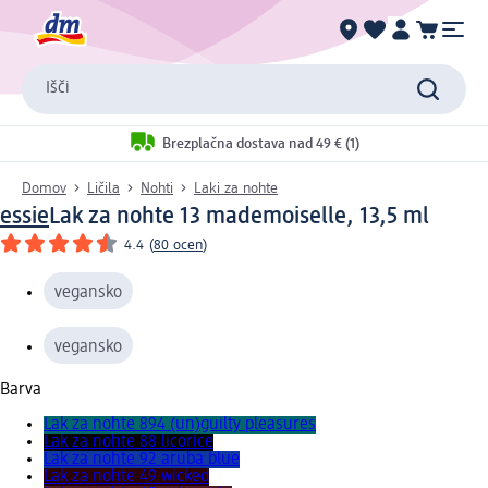
Išči
Brezplačna dostava nad 49 € (1)
Domov
Ličila
Nohti
Laki za nohte
essie
Lak za nohte 13 mademoiselle, 13,5 ml
4.4
(
80 ocen
)
vegansko
vegansko
Barva
Lak za nohte 894 (un)guilty pleasures
Lak za nohte 88 licorice
Lak za nohte 92 aruba blue
Lak za nohte 49 wicked