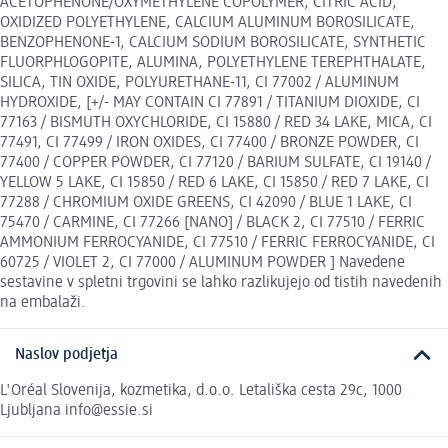
ACETOPHENONE/OXYMETHYLENE COPOLYMER, CITRIC ACID,
OXIDIZED POLYETHYLENE, CALCIUM ALUMINUM BOROSILICATE,
BENZOPHENONE-1, CALCIUM SODIUM BOROSILICATE, SYNTHETIC
FLUORPHLOGOPITE, ALUMINA, POLYETHYLENE TEREPHTHALATE,
SILICA, TIN OXIDE, POLYURETHANE-11, CI 77002 / ALUMINUM
HYDROXIDE, [+/- MAY CONTAIN CI 77891 / TITANIUM DIOXIDE, CI
77163 / BISMUTH OXYCHLORIDE, CI 15880 / RED 34 LAKE, MICA, CI
77491, CI 77499 / IRON OXIDES, CI 77400 / BRONZE POWDER, CI
77400 / COPPER POWDER, CI 77120 / BARIUM SULFATE, CI 19140 /
YELLOW 5 LAKE, CI 15850 / RED 6 LAKE, CI 15850 / RED 7 LAKE, CI
77288 / CHROMIUM OXIDE GREENS, CI 42090 / BLUE 1 LAKE, CI
75470 / CARMINE, CI 77266 [NANO] / BLACK 2, CI 77510 / FERRIC
AMMONIUM FERROCYANIDE, CI 77510 / FERRIC FERROCYANIDE, CI
60725 / VIOLET 2, CI 77000 / ALUMINUM POWDER ] Navedene
sestavine v spletni trgovini se lahko razlikujejo od tistih navedenih
na embalaži.
Naslov podjetja
L'Oréal Slovenija, kozmetika, d.o.o. Letališka cesta 29c, 1000
Ljubljana info@essie.si