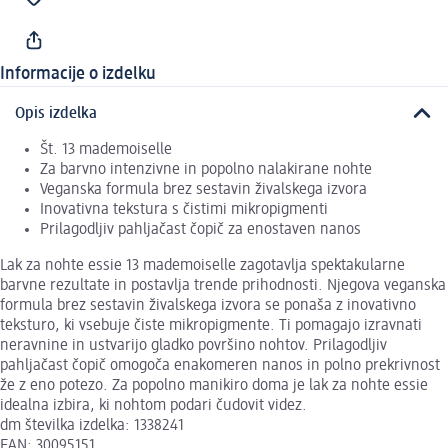
Informacije o izdelku
Opis izdelka
Št. 13 mademoiselle
Za barvno intenzivne in popolno nalakirane nohte
Veganska formula brez sestavin živalskega izvora
Inovativna tekstura s čistimi mikropigmenti
Prilagodljiv pahljačast čopič za enostaven nanos
Lak za nohte essie 13 mademoiselle zagotavlja spektakularne
barvne rezultate in postavlja trende prihodnosti. Njegova veganska
formula brez sestavin živalskega izvora se ponaša z inovativno
teksturo, ki vsebuje čiste mikropigmente. Ti pomagajo izravnati
neravnine in ustvarijo gladko površino nohtov. Prilagodljiv
pahljačast čopič omogoča enakomeren nanos in polno prekrivnost
že z eno potezo. Za popolno manikiro doma je lak za nohte essie
idealna izbira, ki nohtom podari čudovit videz.
dm številka izdelka: 1338241
EAN: 30095151