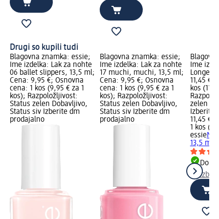
Drugi so kupili tudi
Blagovna znamka: essie;
Blagovna znamka: essie;
Blagovna
Ime izdelka: Lak za nohte
Ime izdelka: Lak za nohte
Ime izde
06 ballet slippers, 13,5 ml;
17 muchi, muchi, 13,5 ml;
Longer, 
Cena: 9,95 €; Osnovna
Cena: 9,95 €; Osnovna
11,45 €;
cena: 1 kos (9,95 € za 1
cena: 1 kos (9,95 € za 1
kos (11,4
kos); Razpoložljivost:
kos); Razpoložljivost:
Razpoložl
Status zelen Dobavljivo,
Status zelen Dobavljivo,
zelen Dob
Status siv Izberite dm
Status siv Izberite dm
Izberite
prodajalno
prodajalno
11,45 €
1 kos (11
essie
Nad
13,5 ml
Dobav
Izber