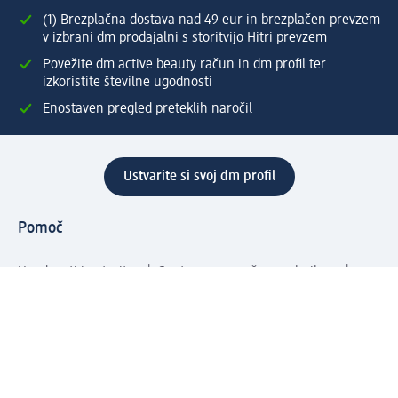
(1) Brezplačna dostava nad 49 eur in brezplačen prevzem
v izbrani dm prodajalni s storitvijo Hitri prevzem
Povežite dm active beauty račun in dm profil ter
izkoristite številne ugodnosti
Enostaven pregled preteklih naročil
Ustvarite si svoj dm profil
Pomoč
Ugodnosti in storitve
Center za pomoč uporabnikom
Dostava
Vračila in menjave
Podjetje
O nas
Družbena odgovornost
Zaposlitev
Mediji