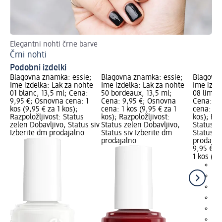
Elegantni nohti črne barve
4 
Črni nohti
La
Podobni izdelki
Blagovna znamka: essie;
Blagovna znamka: essie;
Blagovna
Ime izdelka: Lak za nohte
Ime izdelka: Lak za nohte
Ime izde
01 blanc, 13,5 ml; Cena:
50 bordeaux, 13,5 ml;
08 limo-
9,95 €; Osnovna cena: 1
Cena: 9,95 €; Osnovna
Cena: 9,
kos (9,95 € za 1 kos);
cena: 1 kos (9,95 € za 1
cena: 1 k
Razpoložljivost: Status
kos); Razpoložljivost:
kos); Raz
zelen Dobavljivo, Status siv
Status zelen Dobavljivo,
Status z
Izberite dm prodajalno
Status siv Izberite dm
Status si
prodajalno
prodajal
9,95 €
1 kos (9,