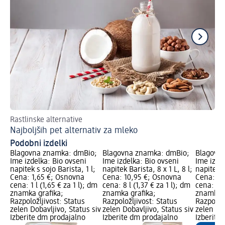
Rastlinske alternative
Ra
Najboljših pet alternativ za mleko
Ml
Podobni izdelki
Blagovna znamka: dmBio;
Blagovna znamka: dmBio;
Blagovn
Ime izdelka: Bio ovseni
Ime izdelka: Bio ovseni
Ime izde
napitek s sojo Barista, 1 l;
napitek Barista, 8 x 1 L, 8 l;
napitek s
Cena: 1,65 €; Osnovna
Cena: 10,95 €; Osnovna
Cena: 8,
cena: 1 l (1,65 € za 1 l); dm
cena: 8 l (1,37 € za 1 l); dm
cena: 6 l
znamka grafika;
znamka grafika;
znamka g
Razpoložljivost: Status
Razpoložljivost: Status
Razpoložl
zelen Dobavljivo, Status siv
zelen Dobavljivo, Status siv
zelen Dob
Izberite dm prodajalno
Izberite dm prodajalno
Izberite