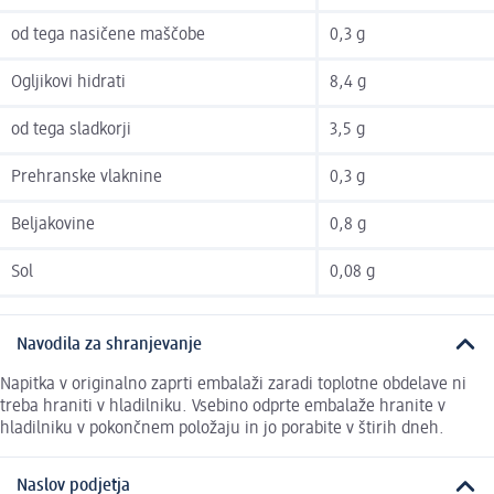
od tega nasičene maščobe
0,3 g
Ogljikovi hidrati
8,4 g
od tega sladkorji
3,5 g
Prehranske vlaknine
0,3 g
Beljakovine
0,8 g
Sol
0,08 g
Navodila za shranjevanje
Napitka v originalno zaprti embalaži zaradi toplotne obdelave ni
treba hraniti v hladilniku. Vsebino odprte embalaže hranite v
hladilniku v pokončnem položaju in jo porabite v štirih dneh.
Naslov podjetja