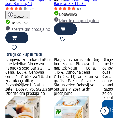
sojo Barista, 1 l
Barista, 8 x 1 L, 8 l
(774)
(3)
Dobavljivo
Opozorila
Izberite dm prodajalno
Dobavljivo
Izberite dm prodajalno
Drugi so kupili tudi
Blagovna znamka: dmBio;
Blagovna znamka: dmBio;
Blagovn
Ime izdelka: Bio ovseni
Ime izdelka: Bio ovseni
Ime izde
napitek s sojo Barista, 1 l;
napitek Natur, 1 l; Cena:
osnovi f
Cena: 1,65 €; Osnovna
1,15 €; Osnovna cena: 1 l
ovsa, bre
cena: 1 l (1,65 € za 1 l); dm
(1,15 € za 1 l); dm znamka
Cena: 1,
znamka grafika;
grafika; Razpoložljivost:
cena: 1 l
Razpoložljivost: Status
Status zelen Dobavljivo,
znamka g
zelen Dobavljivo, Status siv
Status siv Izberite dm
Razpoložl
Izberite dm prodajalno
prodajalno
zelen Dob
Izberite