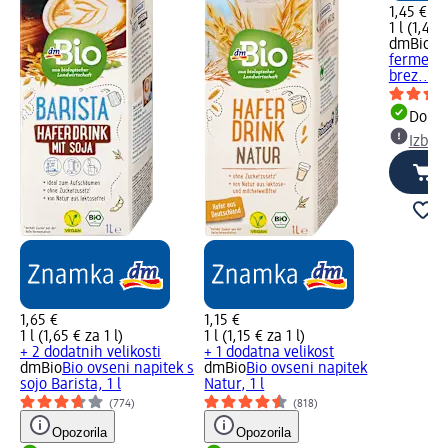
1,45 €
1 l (1,45 
dmBio
Bi
fermenti
brez..., 1
Dobav
Izber
1,65 €
1,15 €
1 l (1,65 € za 1 l)
1 l (1,15 € za 1 l)
+ 2 dodatnih velikosti
+ 1 dodatna velikost
dmBio
Bio ovseni napitek s
dmBio
Bio ovseni napitek
sojo Barista, 1 l
Natur, 1 l
(774)
(818)
Opozorila
Opozorila