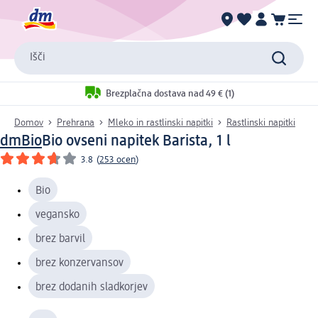
Išči
Brezplačna dostava nad 49 € (1)
Domov
Prehrana
Mleko in rastlinski napitki
Rastlinski napitki
dmBio
Bio ovseni napitek Barista, 1 l
3.8
(
253 ocen
)
Bio
vegansko
brez barvil
brez konzervansov
brez dodanih sladkorjev