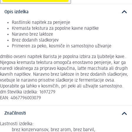
Opis izdelka
Rastlinski napitek za penjenje
Kremasta tekstura za popolne kavne napitke
Naravno brez laktoze
Brez dodanih sladkorjev
Primeren za peko, kosmiče in samostojno uživanje
dmBio ovseni napitek Barista je popolna izbira za ljubitelje kave.
Njegova kremasta tekstura omogoča enostavno penjenje, kar ga
naredi idealnega za pripravo kapučina, latte macchiata ali drugih
kavnih napitkov. Naravno brez laktoze in brez dodanih sladkorjev,
vsebuje le naravno prisotne sladkorje iz fermentacije ovsa.
Uporabite ga lahko v kosmičih, pri peki ali uživajte samostojno.
dm številka izdelka: 1697279
EAN: 4067796003079
Značilnosti
Lastnosti izdelka:
brez konzervansov, brez arom, brez barvil,