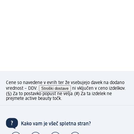
Cene so navedene v evrih ter že vsebujejo davek na dodano
vrednost – DDV.
Stroški dostave
ni vključen v ceno izdelkov.
(§) Za to postavko popust ne velja.
(#) Za ta izdelek ne
prejmete active beauty točk.
Kako vam je všeč spletna stran?