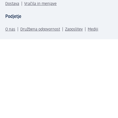
Dostava
Vračila in menjave
Podjetje
O nas
Družbena odgovornost
Zaposlitev
Mediji
dm svet
Vrste plačila