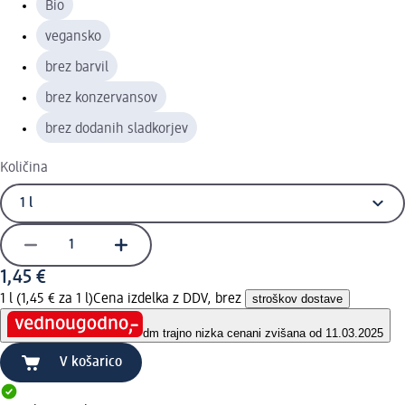
Bio
vegansko
brez barvil
brez konzervansov
brez dodanih sladkorjev
Količina
1,45 €
1 l (1,45 € za 1 l)
Cena izdelka z DDV, brez
stroškov dostave
dm trajno nizka cena
ni zvišana od 11.03.2025
V košarico