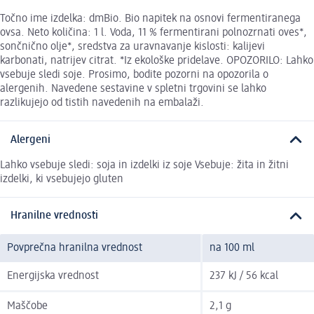
Točno ime izdelka: dmBio. Bio napitek na osnovi fermentiranega
ovsa. Neto količina: 1 l. Voda, 11 % fermentirani polnozrnati oves*,
sončnično olje*, sredstva za uravnavanje kislosti: kalijevi
karbonati, natrijev citrat. *Iz ekološke pridelave. OPOZORILO: Lahko
vsebuje sledi soje. Prosimo, bodite pozorni na opozorila o
alergenih. Navedene sestavine v spletni trgovini se lahko
razlikujejo od tistih navedenih na embalaži.
Alergeni
Lahko vsebuje sledi: soja in izdelki iz soje Vsebuje: žita in žitni
izdelki, ki vsebujejo gluten
Hranilne vrednosti
Povprečna hranilna vrednost
na 100 ml
Energijska vrednost
237 kJ / 56 kcal
Maščobe
2,1 g