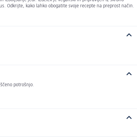
 izboljšanje jedi. Izdelek je veganski in pripravljen iz skrbno
s. Odkrijte, kako lahko obogatite svoje recepte na preprost način.
veščeno potrošnjo.