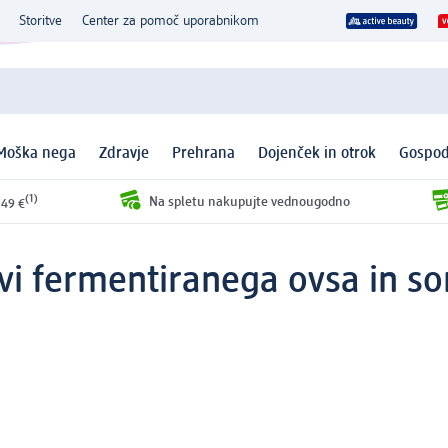
Storitve
Center za pomoč uporabnikom
Moška nega
Zdravje
Prehrana
Dojenček in otrok
Gospod
(1)
Na spletu nakupujte vednougodno
 49 €
vi fermentiranega ovsa in so