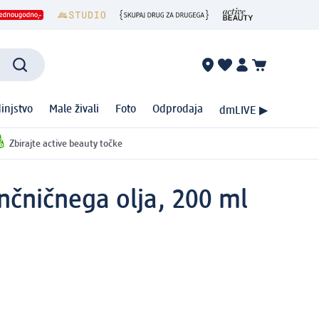
injstvo
Male živali
Foto
Odprodaja
dmLIVE ▶
Zbirajte active beauty točke
nčničnega olja, 200 ml