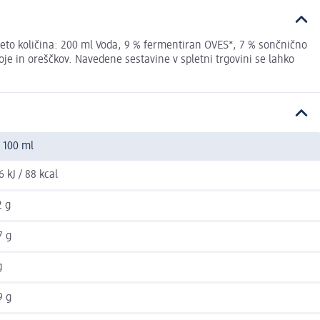
Neto količina: 200 ml Voda, 9 % fermentiran OVES*, 7 % sončnično
oje in oreščkov. Navedene sestavine v spletni trgovini se lahko
 100 ml
6 kJ / 88 kcal
2 g
7 g
g
9 g