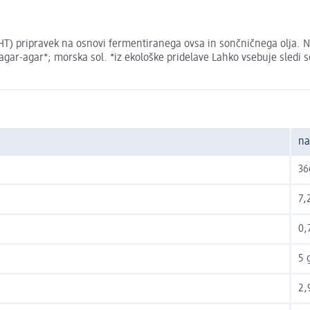
UHT) pripravek na osnovi fermentiranega ovsa in sončničnega olja. 
agar-agar*; morska sol. *iz ekološke pridelave Lahko vsebuje sledi s
na
36
7,
0,
5 
2,