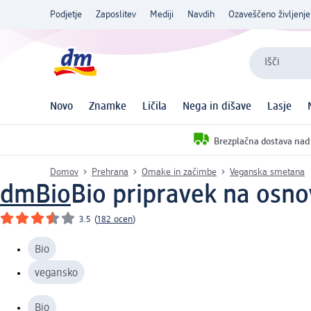
Podjetje
Zaposlitev
Mediji
Navdih
Ozaveščeno življenje
Išči
Novo
Znamke
Ličila
Nega in dišave
Lasje
Brezplačna dostava nad
Domov
Prehrana
Omake in začimbe
Veganska smetana
dmBio
Bio pripravek na osno
3.5
(
182 ocen
)
Bio
vegansko
Bio