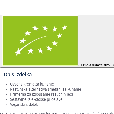
AT-Bio-301
kmetijstvo E
Opis izdelka
Ovsena krema za kuhanje
Rastlinska alternativa smetani za kuhanje
Primerna za izboljšanje različnih jedi
Sestavine iz ekološke pridelave
Veganski izdelek