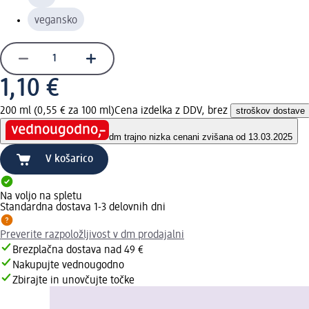
vegansko
1,10 €
200 ml (0,55 € za 100 ml)
Cena izdelka z DDV, brez
stroškov dostave
dm trajno nizka cena
ni zvišana od 13.03.2025
V košarico
Na voljo na spletu
Standardna dostava 1-3 delovnih dni
Preverite razpoložljivost v dm prodajalni
Brezplačna dostava nad 49 €
Nakupujte vednougodno
Zbirajte in unovčujte točke