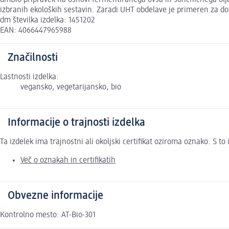
dmBio pripravek na osnovi fermentiranega ovsa in sončničnega olja je 
izbranih ekoloških sestavin. Zaradi UHT obdelave je primeren za dol
dm številka izdelka: 1451202
EAN: 4066447965988
Značilnosti
Lastnosti izdelka:
vegansko, vegetarijansko, bio
Informacije o trajnosti izdelka
Ta izdelek ima trajnostni ali okoljski certifikat oziroma oznako. S 
Več o oznakah in certifikatih
Obvezne informacije
Kontrolno mesto: AT-Bio-301