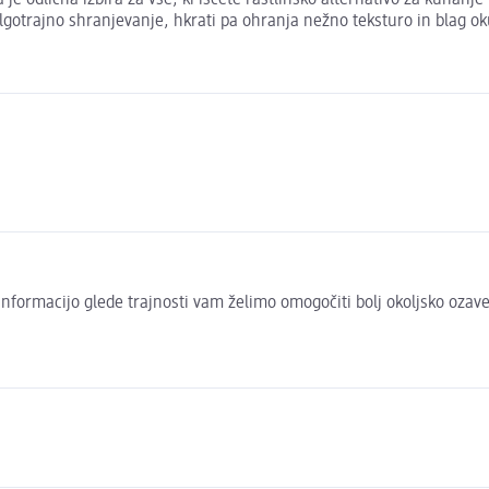
odlična izbira za vse, ki iščete rastlinsko alternativo za kuhanje in
gotrajno shranjevanje, hkrati pa ohranja nežno teksturo in blag oku
to informacijo glede trajnosti vam želimo omogočiti bolj okoljsko oza