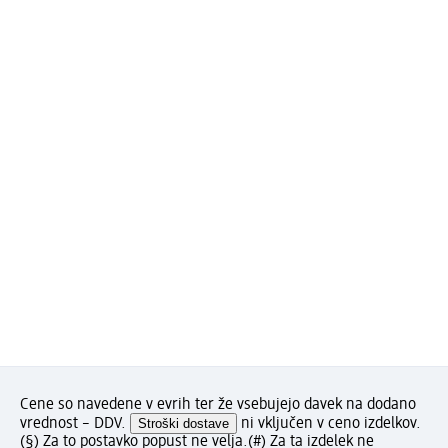
Cene so navedene v evrih ter že vsebujejo davek na dodano
vrednost – DDV.
Stroški dostave
ni vključen v ceno izdelkov.
(§) Za to postavko popust ne velja.
(#) Za ta izdelek ne