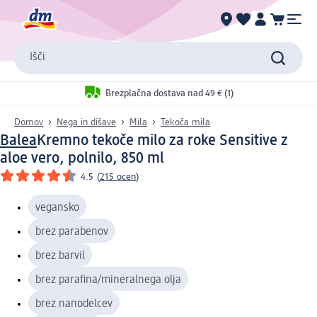
Išči
Brezplačna dostava nad 49 € (1)
Domov
Nega in dišave
Mila
Tekoča mila
Balea
Kremno tekoče milo za roke Sensitive z
aloe vero, polnilo, 850 ml
4.5
(
215 ocen
)
vegansko
brez parabenov
brez barvil
brez parafina/mineralnega olja
brez nanodelcev