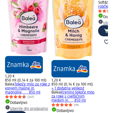
Soft&Sic
robčki, 4
Dobav
Izber
1,20 €
850 ml (0,14 € za 100 ml)
1,20 €
Balea
Tekoče milo za roke z
850 ml (0,14 € za 100 ml)
vonjem maline in
+ 1 dodatna velikost
magnolije,..., 850 ml
Balea
Kremno tekoče milo
za roke s cvetličnim
(247)
medom in..., 850 ml
Dobavljivo
(19)
Izberite dm prodajalno
Dobavljivo