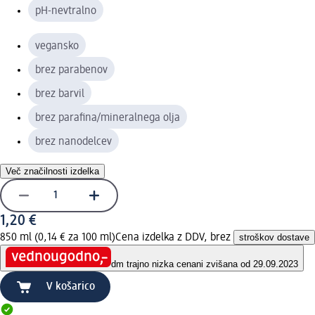
pH-nevtralno
vegansko
brez parabenov
brez barvil
brez parafina/mineralnega olja
brez nanodelcev
Več značilnosti izdelka
1,20 €
850 ml (0,14 € za 100 ml)
Cena izdelka z DDV, brez
stroškov dostave
dm trajno nizka cena
ni zvišana od 29.09.2023
V košarico