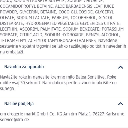
AQUA, SODIUM LAURETH SULFATE, SODIUM CHLORIDE,
COCAMIDOPROPYL BETAINE, ALOE BARBADENSIS LEAF JUICE
POWDER, GLYCERIN, BETAINE, COCO-GLUCOSIDE, GLYCERYL
OLEATE, SODIUM LACTATE, PARFUM, TOCOPHEROL, GLYCOL
DISTEARATE, HYDROGENATED VEGETABLE GLYCERIDES CITRATE,
LECITHIN, ASCORBYL PALMITATE, SODIUM BENZOATE, POTASSIUM
SORBATE, CITRIC ACID, SODIUM HYDROXIDE, BENZYL ALCOHOL,
TETRAMETHYL ACETYLOCTAHYDRONAPHTHALENES. Navedene
sestavine v spletni trgovini se lahko razlikujejo od tistih navedenih
na embalaži.
Navodilo za uporabo
Navlažite roke in nanesite kremno milo Balea Sensitive. Roke
milite vsaj 30 sekund. Nato dobro sperite z vodo in obrišite do
suhega.
Naslov podjetja
dm drogerie markt GmbH Co. KG Am dm-Platz 1, 76227 Karlsruhe
service@dm.de