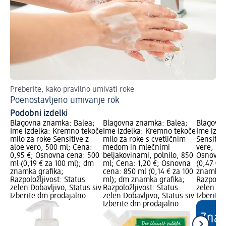
Preberite, kako pravilno umivati roke
Pr
Poenostavljeno umivanje rok
Ne
Podobni izdelki
Blagovna znamka: Balea;
Blagovna znamka: Balea;
Blagovna
Ime izdelka: Kremno tekoče
Ime izdelka: Kremno tekoče
Ime izde
milo za roke Sensitive z
milo za roke s cvetličnim
Sensitive
aloe vero, 500 ml; Cena:
medom in mlečnimi
vere, 150
0,95 €; Osnovna cena: 500
beljakovinami, polnilo, 850
Osnovna 
ml (0,19 € za 100 ml); dm
ml; Cena: 1,20 €; Osnovna
(0,47 € z
znamka grafika;
cena: 850 ml (0,14 € za 100
znamka g
Razpoložljivost: Status
ml); dm znamka grafika;
Razpoložl
zelen Dobavljivo, Status siv
Razpoložljivost: Status
zelen Dob
Izberite dm prodajalno
zelen Dobavljivo, Status siv
Izberite
Izberite dm prodajalno