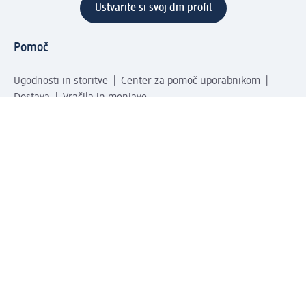
Ustvarite si svoj dm profil
Pomoč
Ugodnosti in storitve
Center za pomoč uporabnikom
Dostava
Vračila in menjave
Podjetje
O nas
Družbena odgovornost
Zaposlitev
Mediji
dm svet
Vrste plačila