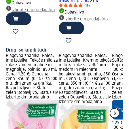
medom in..., 850 ml
Dobavljivo
(19)
Izberite dm prodajalno
Dobavljivo
Izberite dm prodajalno
Drugi so kupili tudi
Blagovna znamka: Balea;
Blagovna znamka: Balea;
Blagovn
Ime izdelka: Tekoče milo za
Ime izdelka: Kremno tekoče
Soft&Sic
roke z vonjem maline in
milo za roke s cvetličnim
Papirnati
magnolije, polnilo, 850 ml;
medom in mlečnimi
100 kos; 
Cena: 1,20 €; Osnovna
beljakovinami, polnilo, 850
Osnovna 
cena: 850 ml (0,14 € za 100
ml; Cena: 1,20 €; Osnovna
(1,25 € z
ml); dm znamka grafika;
cena: 850 ml (0,14 € za 100
znamka g
Razpoložljivost: Status
ml); dm znamka grafika;
Razpoložl
zelen Dobavljivo, Status siv
Razpoložljivost: Status
zelen Dob
Izberite dm prodajalno
zelen Dobavljivo, Status siv
Izberite
Izberite dm prodajalno
1,25 €
100 kos (