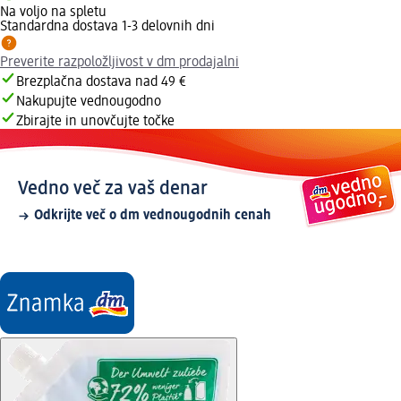
Na voljo na spletu
Standardna dostava 1-3 delovnih dni
Preverite razpoložljivost v dm prodajalni
Brezplačna dostava nad 49 €
Nakupujte vednougodno
Zbirajte in unovčujte točke
Vedno več za vaš denar
Odkrijte več o dm vednougodnih cenah