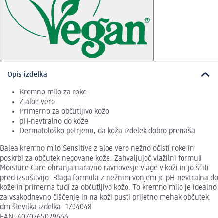
Opis izdelka
Kremno milo za roke
Z aloe vero
Primerno za občutljivo kožo
pH-nevtralno do kože
Dermatološko potrjeno, da koža izdelek dobro prenaša
Balea kremno milo Sensitive z aloe vero nežno očisti roke in
poskrbi za občutek negovane kože. Zahvaljujoč vlažilni formuli
Moisture Care ohranja naravno ravnovesje vlage v koži in jo ščiti
pred izsušitvijo. Blaga formula z nežnim vonjem je pH-nevtralna do
kože in primerna tudi za občutljivo kožo. To kremno milo je idealno
za vsakodnevno čiščenje in na koži pusti prijetno mehak občutek.
dm številka izdelka: 1704048
EAN: 4070765029666